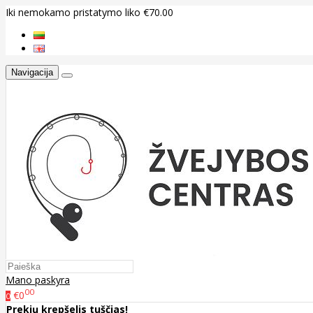
Iki nemokamo pristatymo liko €70.00
Navigacija
Mano paskyra
00
€0
0
Prekių krepšelis tuščias!