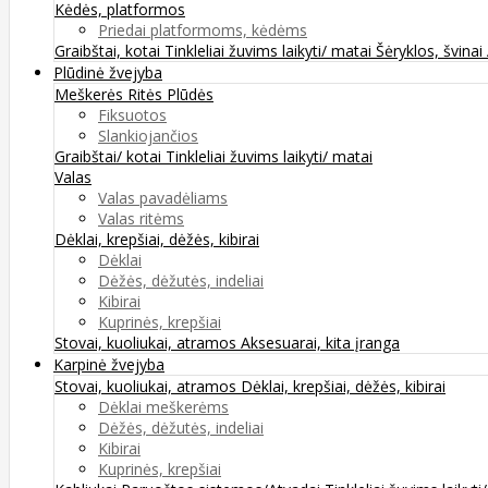
Kėdės, platformos
Priedai platformoms, kėdėms
Graibštai, kotai
Tinkleliai žuvims laikyti/ matai
Šėryklos, švinai
Plūdinė žvejyba
Meškerės
Ritės
Plūdės
Fiksuotos
Slankiojančios
Graibštai/ kotai
Tinkleliai žuvims laikyti/ matai
Valas
Valas pavadėliams
Valas ritėms
Dėklai, krepšiai, dėžės, kibirai
Dėklai
Dėžės, dėžutės, indeliai
Kibirai
Kuprinės, krepšiai
Stovai, kuoliukai, atramos
Aksesuarai, kita įranga
Karpinė žvejyba
Stovai, kuoliukai, atramos
Dėklai, krepšiai, dėžės, kibirai
Dėklai meškerėms
Dėžės, dėžutės, indeliai
Kibirai
Kuprinės, krepšiai