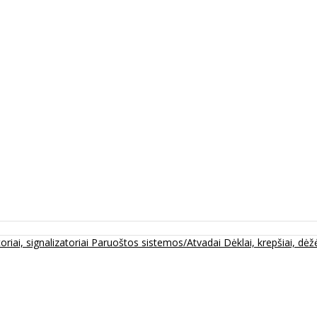
oriai, signalizatoriai
Paruoštos sistemos/Atvadai
Dėklai, krepšiai, dėžė