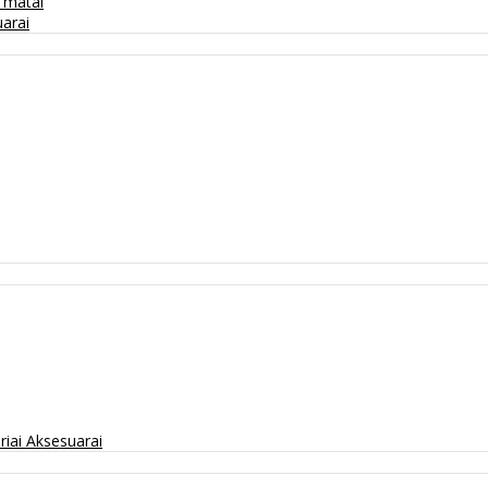
/ matai
arai
riai
Aksesuarai