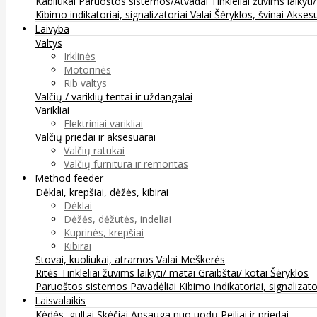
Kabliukai
Paruoštos sistemos/Atvadai
Tinkleliai žuvims laikyti
Kibimo indikatoriai, signalizatoriai
Valai
Šėryklos, švinai
Aksesu
Laivyba
Valtys
Irklinės
Motorinės
Rib valtys
Valčių / variklių tentai ir uždangalai
Varikliai
Elektriniai varikliai
Valčių priedai ir aksesuarai
Valčių ratukai
Valčių furnitūra ir remontas
Method feeder
Dėklai, krepšiai, dėžės, kibirai
Dėklai
Dėžės, dėžutės, indeliai
Kuprinės, krepšiai
Kibirai
Stovai, kuoliukai, atramos
Valai
Meškerės
Ritės
Tinkleliai žuvims laikyti/ matai
Graibštai/ kotai
Šėryklos
Paruoštos sistemos
Pavadėliai
Kibimo indikatoriai, signalizato
Laisvalaikis
Kėdės, gultai
Skėčiai
Apsauga nuo uodų
Peiliai ir priedai