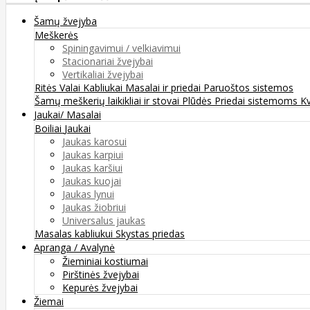
Šamų žvejyba
Meškerės
Spiningavimui / velkiavimui
Stacionariai žvejybai
Vertikaliai žvejybai
Ritės
Valai
Kabliukai
Masalai ir priedai
Paruoštos sistemos
Šamų meškerių laikikliai ir stovai
Plūdės
Priedai sistemoms
K
Jaukai/ Masalai
Boiliai
Jaukai
Jaukas karosui
Jaukas karpiui
Jaukas karšiui
Jaukas kuojai
Jaukas lynui
Jaukas žiobriui
Universalus jaukas
Masalas kabliukui
Skystas priedas
Apranga / Avalynė
Žieminiai kostiumai
Pirštinės žvejybai
Kepurės žvejybai
Žiemai