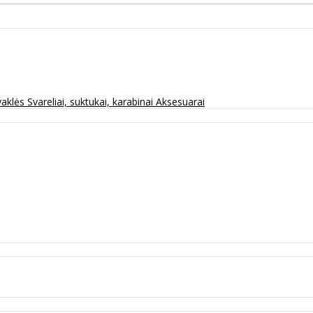
vaklės
Svareliai, suktukai, karabinai
Aksesuarai