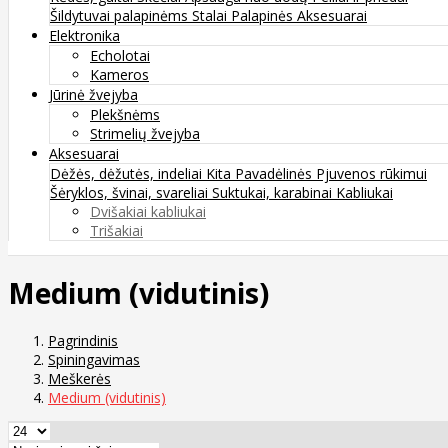
Šildytuvai palapinėms
Stalai
Palapinės
Aksesuarai
Elektronika
Echolotai
Kameros
Jūrinė žvejyba
Plekšnėms
Strimelių žvejyba
Aksesuarai
Dėžės, dėžutės, indeliai
Kita
Pavadėlinės
Pjuvenos rūkimui
Šėryklos, švinai, svareliai
Suktukai, karabinai
Kabliukai
Dvišakiai kabliukai
Trišakiai
Medium (vidutinis)
Pagrindinis
Spiningavimas
Meškerės
Medium (vidutinis)