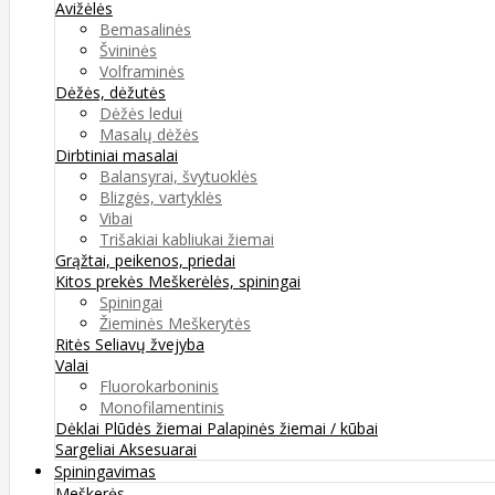
Avižėlės
Bemasalinės
Švininės
Volframinės
Dėžės, dėžutės
Dėžės ledui
Masalų dėžės
Dirbtiniai masalai
Balansyrai, švytuoklės
Blizgės, vartyklės
Vibai
Trišakiai kabliukai žiemai
Grąžtai, peikenos, priedai
Kitos prekės
Meškerėlės, spiningai
Spiningai
Žieminės Meškerytės
Ritės
Seliavų žvejyba
Valai
Fluorokarboninis
Monofilamentinis
Dėklai
Plūdės žiemai
Palapinės žiemai / kūbai
Sargeliai
Aksesuarai
Spiningavimas
Meškerės