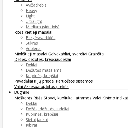
Avižadrebis
Heavy
Light
Ultralight
Medium (vidutinis)
Ritės
Kietieji masalai
Blizgės/vartiklės
Sukrės
Vobleriai
Minkštieji masalai
Galvakabliai, svareliai
Graibštai
Dėžės, dėžutės, krepšiai,dėklai
Dėklai
Dėžutės masalams
Kuprinės, krepšiai
Pavadėliai ir jų priedai
Paruoštos sistemos
Valai
Aksesuarai, kitos prekės
Dugninė
Meškerės
Ritės
Stovai, kuoliukai, atramos
Valai
Kibimo indikat
Dėklai
Dėžės, dėžutės, indeliai
Kuprinės, krepšiai
Sietai jaukui
Kibirai