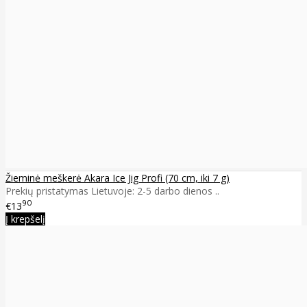
Žieminė meškerė Akara Ice Jig Profi (70 cm, iki 7 g)
Prekių pristatymas Lietuvoje: 2-5 darbo dienos ..
90
€13
Į krepšelį