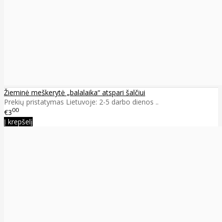
Žieminė meškerytė „balalaika“ atspari šalčiui
Prekių pristatymas Lietuvoje: 2-5 darbo dienos ..
00
€3
Į krepšelį