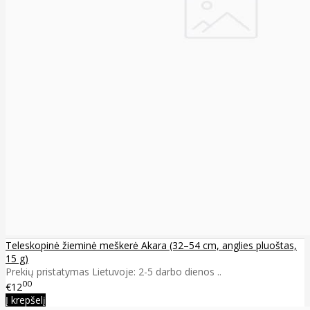
Teleskopinė žieminė meškerė Akara (32–54 cm, anglies pluoštas,
15 g)
Prekių pristatymas Lietuvoje: 2-5 darbo dienos ..
00
€12
Į krepšelį