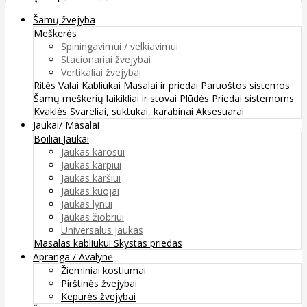
Šamų žvejyba
Meškerės
Spiningavimui / velkiavimui
Stacionariai žvejybai
Vertikaliai žvejybai
Ritės
Valai
Kabliukai
Masalai ir priedai
Paruoštos sistemos
Šamų meškerių laikikliai ir stovai
Plūdės
Priedai sistemoms
Kvaklės
Svareliai, suktukai, karabinai
Aksesuarai
Jaukai/ Masalai
Boiliai
Jaukai
Jaukas karosui
Jaukas karpiui
Jaukas karšiui
Jaukas kuojai
Jaukas lynui
Jaukas žiobriui
Universalus jaukas
Masalas kabliukui
Skystas priedas
Apranga / Avalynė
Žieminiai kostiumai
Pirštinės žvejybai
Kepurės žvejybai