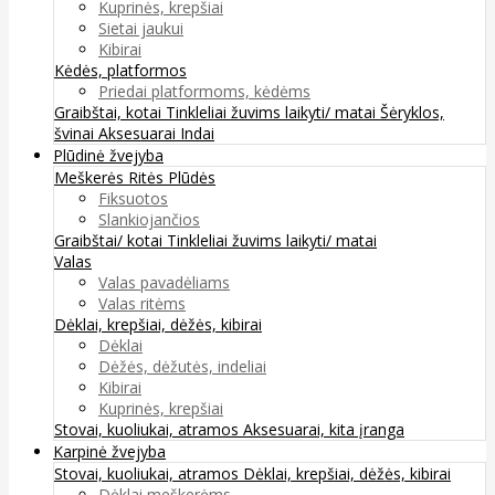
Kuprinės, krepšiai
Sietai jaukui
Kibirai
Kėdės, platformos
Priedai platformoms, kėdėms
Graibštai, kotai
Tinkleliai žuvims laikyti/ matai
Šėryklos,
švinai
Aksesuarai
Indai
Plūdinė žvejyba
Meškerės
Ritės
Plūdės
Fiksuotos
Slankiojančios
Graibštai/ kotai
Tinkleliai žuvims laikyti/ matai
Valas
Valas pavadėliams
Valas ritėms
Dėklai, krepšiai, dėžės, kibirai
Dėklai
Dėžės, dėžutės, indeliai
Kibirai
Kuprinės, krepšiai
Stovai, kuoliukai, atramos
Aksesuarai, kita įranga
Karpinė žvejyba
Stovai, kuoliukai, atramos
Dėklai, krepšiai, dėžės, kibirai
Dėklai meškerėms