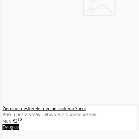
Žieminė meškerėlė medine rankena 35cm
Prekių pristatymas Lietuvoje: 2-5 darbo dienos ..
90
Nuo
€2
Daugiau