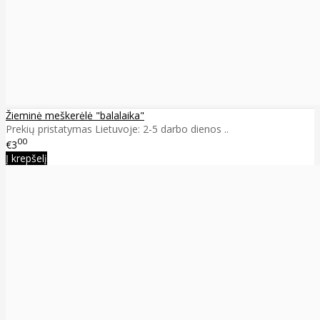
Žieminė meškerėlė "balalaika"
Prekių pristatymas Lietuvoje: 2-5 darbo dienos ..
00
€3
Į krepšelį