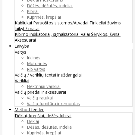
Dėžės, dėžutės, indeliai
Kibirai
Kuprinės, krepšiai
Kabliukai
Paruoštos sistemos/Atvadai
Tinkleliai žuvims
laikyti/ matai
Kibimo indikatoriai, signalizatoriai
Valai
Šėryklos, švinai
Aksesuarai
Laivyba
Valtys
Irklinės
Motorinės
Rib valtys
Valčių / variklių tentai ir uždangalai
Varikliai
Elektriniai varikliai
Valčių priedai ir aksesuarai
Valčių ratukai
Valčių furnitūra ir remontas
Method feeder
Dėklai, krepšiai, dėžės, kibirai
Dėklai
Dėžės, dėžutės, indeliai
Kuprinės, krepšiai