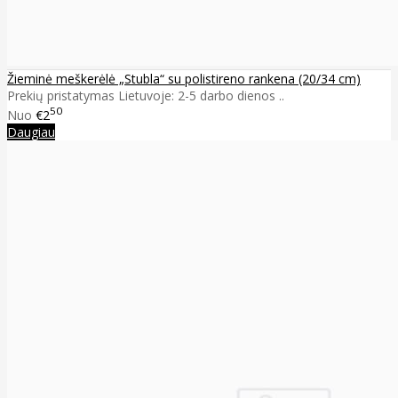
Žieminė meškerėlė „Stubla“ su polistireno rankena (20/34 cm)
Prekių pristatymas Lietuvoje: 2-5 darbo dienos ..
50
Nuo
€2
Daugiau