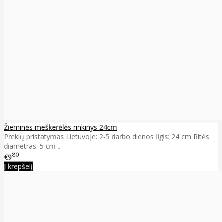
Žieminės meškerėlės rinkinys 24cm
Prekių pristatymas Lietuvoje: 2-5 darbo dienos Ilgis: 24 cm Ritės
diametras: 5 cm ..
80
€9
Į krepšelį