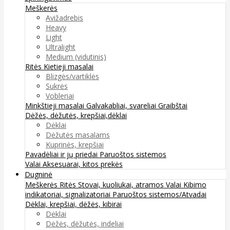
Meškerės
Avižadrebis
Heavy
Light
Ultralight
Medium (vidutinis)
Ritės
Kietieji masalai
Blizgės/vartiklės
Sukrės
Vobleriai
Minkštieji masalai
Galvakabliai, svareliai
Graibštai
Dėžės, dėžutės, krepšiai,dėklai
Dėklai
Dėžutės masalams
Kuprinės, krepšiai
Pavadėliai ir jų priedai
Paruoštos sistemos
Valai
Aksesuarai, kitos prekės
Dugninė
Meškerės
Ritės
Stovai, kuoliukai, atramos
Valai
Kibimo
indikatoriai, signalizatoriai
Paruoštos sistemos/Atvadai
Dėklai, krepšiai, dėžės, kibirai
Dėklai
Dėžės, dėžutės, indeliai