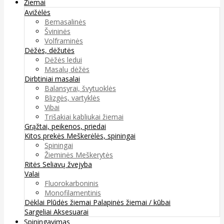
Žiemai
Avižėlės
Bemasalinės
Švininės
Volframinės
Dėžės, dėžutės
Dėžės ledui
Masalų dėžės
Dirbtiniai masalai
Balansyrai, švytuoklės
Blizgės, vartyklės
Vibai
Trišakiai kabliukai žiemai
Grąžtai, peikenos, priedai
Kitos prekės
Meškerėlės, spiningai
Spiningai
Žieminės Meškerytės
Ritės
Seliavų žvejyba
Valai
Fluorokarboninis
Monofilamentinis
Dėklai
Plūdės žiemai
Palapinės žiemai / kūbai
Sargeliai
Aksesuarai
Spiningavimas