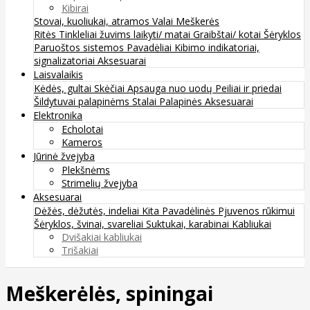
Kibirai
Stovai, kuoliukai, atramos
Valai
Meškerės
Ritės
Tinkleliai žuvims laikyti/ matai
Graibštai/ kotai
Šėryklos
Paruoštos sistemos
Pavadėliai
Kibimo indikatoriai,
signalizatoriai
Aksesuarai
Laisvalaikis
Kėdės, gultai
Skėčiai
Apsauga nuo uodų
Peiliai ir priedai
Šildytuvai palapinėms
Stalai
Palapinės
Aksesuarai
Elektronika
Echolotai
Kameros
Jūrinė žvejyba
Plekšnėms
Strimelių žvejyba
Aksesuarai
Dėžės, dėžutės, indeliai
Kita
Pavadėlinės
Pjuvenos rūkimui
Šėryklos, švinai, svareliai
Suktukai, karabinai
Kabliukai
Dvišakiai kabliukai
Trišakiai
Meškerėlės, spiningai