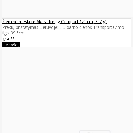
Žieminė meškerė Akara Ice Jig Compact (70 cm, 3-7 g)
Prekių pristatymas Lietuvoje: 2-5 darbo dienos Transportavimo
ilgis 39.5cm ..
00
€14
Į krepšelį