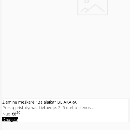
Žieminė meškerė "Balalaika" BL AKARA
Prekių pristatymas Lietuvoje: 2–5 darbo dienos ..
20
Nuo
€6
Daugiau