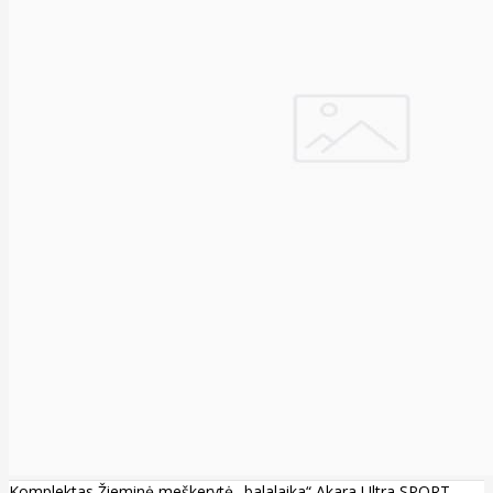
Komplektas Žieminė meškerytė „balalaika“ Akara Ultra SPORT