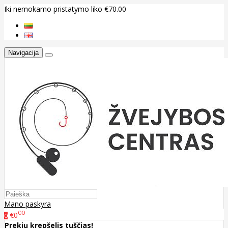
Iki nemokamo pristatymo liko €70.00
Navigacija
Mano paskyra
00
€0
0
Prekių krepšelis tuščias!