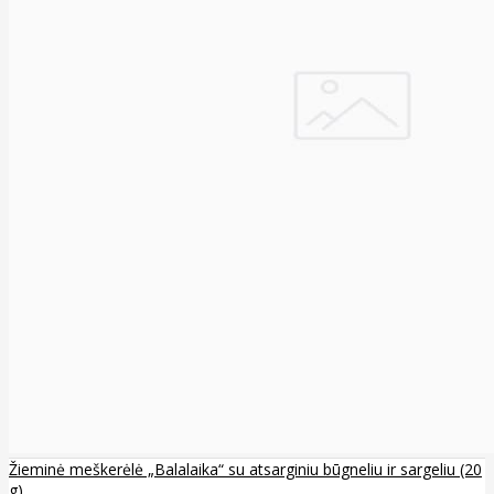
Žieminė meškerėlė „Balalaika“ su atsarginiu būgneliu ir sargeliu (20
g)