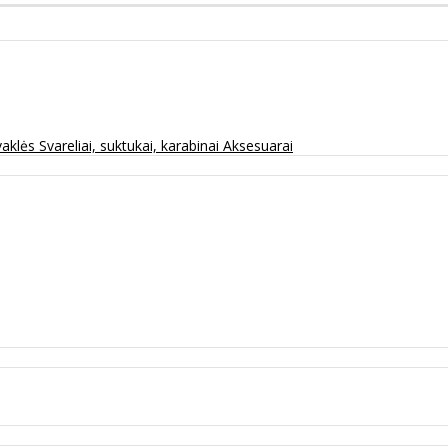
vaklės
Svareliai, suktukai, karabinai
Aksesuarai