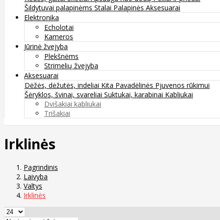
Šildytuvai palapinėms
Stalai
Palapinės
Aksesuarai
Elektronika
Echolotai
Kameros
Jūrinė žvejyba
Plekšnėms
Strimelių žvejyba
Aksesuarai
Dėžės, dėžutės, indeliai
Kita
Pavadėlinės
Pjuvenos rūkimui
Šėryklos, švinai, svareliai
Suktukai, karabinai
Kabliukai
Dvišakiai kabliukai
Trišakiai
Irklinės
Pagrindinis
Laivyba
Valtys
Irklinės