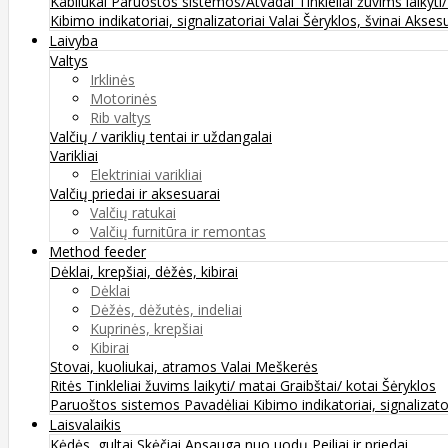
Kabliukai
Paruoštos sistemos/Atvadai
Tinkleliai žuvims laikyti
Kibimo indikatoriai, signalizatoriai
Valai
Šėryklos, švinai
Aksesu
Laivyba
Valtys
Irklinės
Motorinės
Rib valtys
Valčių / variklių tentai ir uždangalai
Varikliai
Elektriniai varikliai
Valčių priedai ir aksesuarai
Valčių ratukai
Valčių furnitūra ir remontas
Method feeder
Dėklai, krepšiai, dėžės, kibirai
Dėklai
Dėžės, dėžutės, indeliai
Kuprinės, krepšiai
Kibirai
Stovai, kuoliukai, atramos
Valai
Meškerės
Ritės
Tinkleliai žuvims laikyti/ matai
Graibštai/ kotai
Šėryklos
Paruoštos sistemos
Pavadėliai
Kibimo indikatoriai, signalizato
Laisvalaikis
Kėdės, gultai
Skėčiai
Apsauga nuo uodų
Peiliai ir priedai