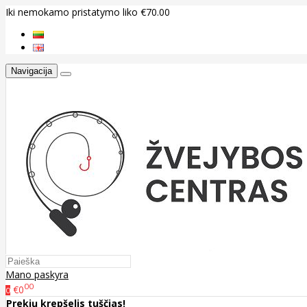
Iki nemokamo pristatymo liko €70.00
Navigacija
Mano paskyra
00
€0
0
Prekių krepšelis tuščias!