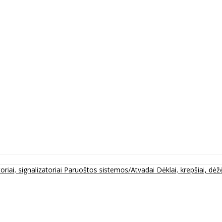
oriai, signalizatoriai
Paruoštos sistemos/Atvadai
Dėklai, krepšiai, dėžė