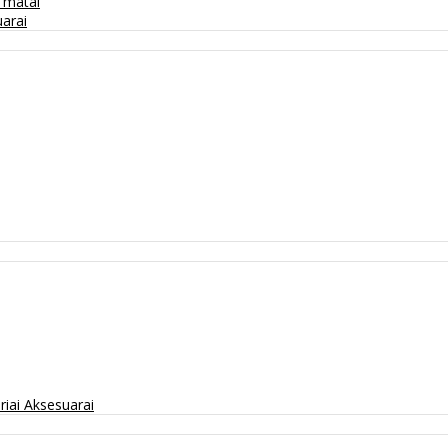
/ matai
arai
riai
Aksesuarai