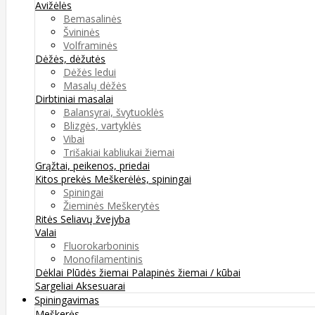
Avižėlės
Bemasalinės
Švininės
Volframinės
Dėžės, dėžutės
Dėžės ledui
Masalų dėžės
Dirbtiniai masalai
Balansyrai, švytuoklės
Blizgės, vartyklės
Vibai
Trišakiai kabliukai žiemai
Grąžtai, peikenos, priedai
Kitos prekės
Meškerėlės, spiningai
Spiningai
Žieminės Meškerytės
Ritės
Seliavų žvejyba
Valai
Fluorokarboninis
Monofilamentinis
Dėklai
Plūdės žiemai
Palapinės žiemai / kūbai
Sargeliai
Aksesuarai
Spiningavimas
Meškerės