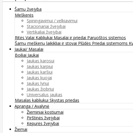
Šamų žvejyba
Meškerės
Spiningavimui / velkiavimui
Stacionariai žvejybai
Vertikaliai žvejybai
Ritės
Valai
Kabliukai
Masalai ir priedai
Paruoštos sistemos
Šamų meškerių laikikliai ir stovai
Plūdės
Priedai sistemoms
K
Jaukai/ Masalai
Boiliai
Jaukai
Jaukas karosui
Jaukas karpiui
Jaukas karšiui
Jaukas kuojai
Jaukas lynui
Jaukas žiobriui
Universalus jaukas
Masalas kabliukui
Skystas priedas
Apranga / Avalynė
Žieminiai kostiumai
Pirštinės žvejybai
Kepurės žvejybai
Žiemai