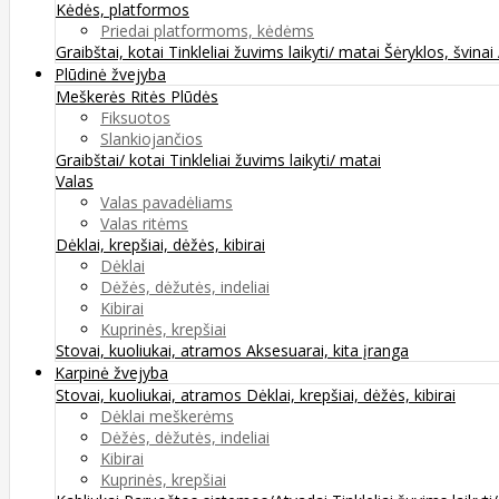
Kėdės, platformos
Priedai platformoms, kėdėms
Graibštai, kotai
Tinkleliai žuvims laikyti/ matai
Šėryklos, švinai
Plūdinė žvejyba
Meškerės
Ritės
Plūdės
Fiksuotos
Slankiojančios
Graibštai/ kotai
Tinkleliai žuvims laikyti/ matai
Valas
Valas pavadėliams
Valas ritėms
Dėklai, krepšiai, dėžės, kibirai
Dėklai
Dėžės, dėžutės, indeliai
Kibirai
Kuprinės, krepšiai
Stovai, kuoliukai, atramos
Aksesuarai, kita įranga
Karpinė žvejyba
Stovai, kuoliukai, atramos
Dėklai, krepšiai, dėžės, kibirai
Dėklai meškerėms
Dėžės, dėžutės, indeliai
Kibirai
Kuprinės, krepšiai