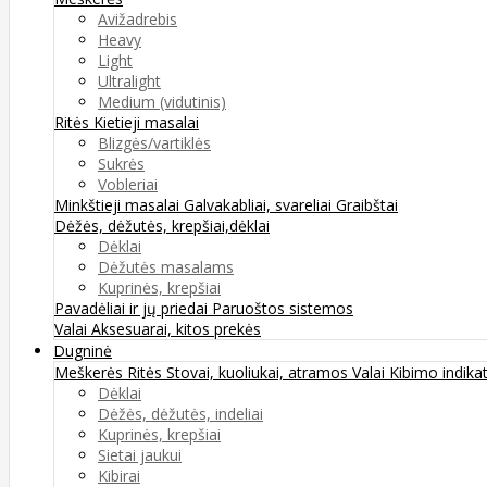
Avižadrebis
Heavy
Light
Ultralight
Medium (vidutinis)
Ritės
Kietieji masalai
Blizgės/vartiklės
Sukrės
Vobleriai
Minkštieji masalai
Galvakabliai, svareliai
Graibštai
Dėžės, dėžutės, krepšiai,dėklai
Dėklai
Dėžutės masalams
Kuprinės, krepšiai
Pavadėliai ir jų priedai
Paruoštos sistemos
Valai
Aksesuarai, kitos prekės
Dugninė
Meškerės
Ritės
Stovai, kuoliukai, atramos
Valai
Kibimo indikat
Dėklai
Dėžės, dėžutės, indeliai
Kuprinės, krepšiai
Sietai jaukui
Kibirai