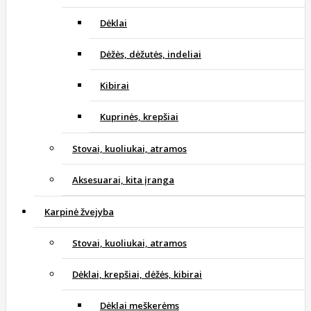
Dėklai
Dėžės, dėžutės, indeliai
Kibirai
Kuprinės, krepšiai
Stovai, kuoliukai, atramos
Aksesuarai, kita įranga
Karpinė žvejyba
Stovai, kuoliukai, atramos
Dėklai, krepšiai, dėžės, kibirai
Dėklai meškerėms