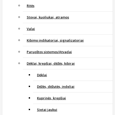
Ritės
Stovai, kuoliukai, atramos
Valai
Kibimo indikatoriai, signalizatoriai
Paruoštos sistemos/Atvadai
Dėklai, krepšiai, dėžės, kibirai
Dėklai
Dėžės, dėžutės, indeliai
Kuprinės, krepšiai
Sietai jaukui