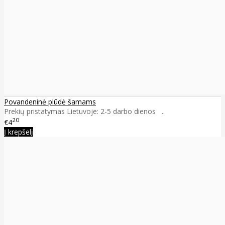
Povandeninė plūdė šamams
Prekių pristatymas Lietuvoje: 2-5 darbo dienos ..
20
€4
Į krepšelį