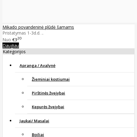
Mikado povandeninė plūdė šamams
Pristatymas 1-3d.d. ..
20
Nuo
€3
Daugiau
Kategorijos
Apranga / Avalynė
Žieminiai kostiumai
Pirštinės žvejybai
Kepurės žvejybai
Jaukai/ Masalai
Boiliai