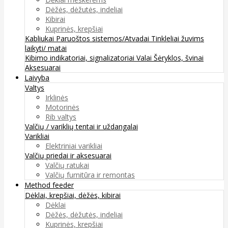
Dėžės, dėžutės, indeliai
Kibirai
Kuprinės, krepšiai
Kabliukai
Paruoštos sistemos/Atvadai
Tinkleliai žuvims
laikyti/ matai
Kibimo indikatoriai, signalizatoriai
Valai
Šėryklos, švinai
Aksesuarai
Laivyba
Valtys
Irklinės
Motorinės
Rib valtys
Valčių / variklių tentai ir uždangalai
Varikliai
Elektriniai varikliai
Valčių priedai ir aksesuarai
Valčių ratukai
Valčių furnitūra ir remontas
Method feeder
Dėklai, krepšiai, dėžės, kibirai
Dėklai
Dėžės, dėžutės, indeliai
Kuprinės, krepšiai