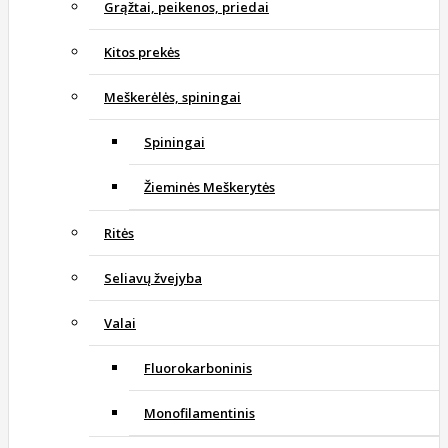
Grąžtai, peikenos, priedai
Kitos prekės
Meškerėlės, spiningai
Spiningai
Žieminės Meškerytės
Ritės
Seliavų žvejyba
Valai
Fluorokarboninis
Monofilamentinis