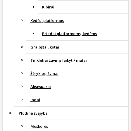
Kibirai
Kėdės, platformos
Priedai platformoms, kėdėms
Graibštai, kotai
Tinkleliai žuvims laikyti/ matai
Šėryklos, švinai
Aksesuarai
Indai
Plūdinė žvejyba
Meškerės