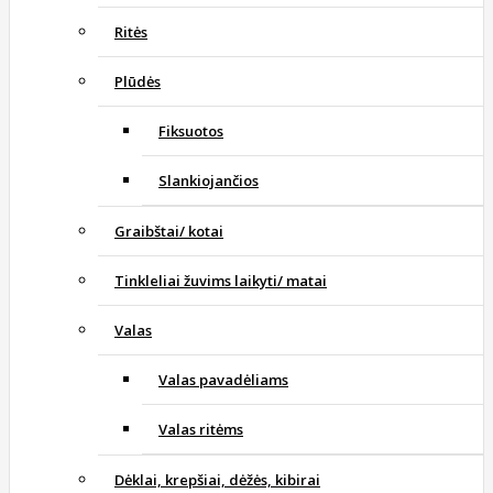
Ritės
Plūdės
Fiksuotos
Slankiojančios
Graibštai/ kotai
Tinkleliai žuvims laikyti/ matai
Valas
Valas pavadėliams
Valas ritėms
Dėklai, krepšiai, dėžės, kibirai