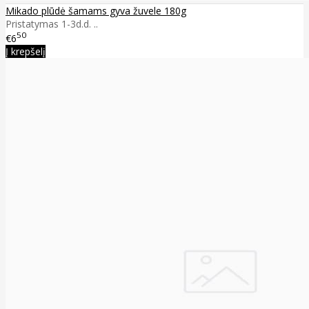
Mikado plūdė šamams gyva žuvele 180g
Pristatymas 1-3d.d. ..
50
€6
Į krepšelį