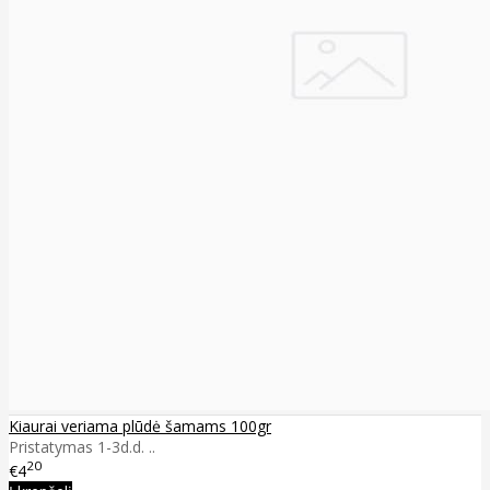
Kiaurai veriama plūdė šamams 100gr
Pristatymas 1-3d.d. ..
20
€4