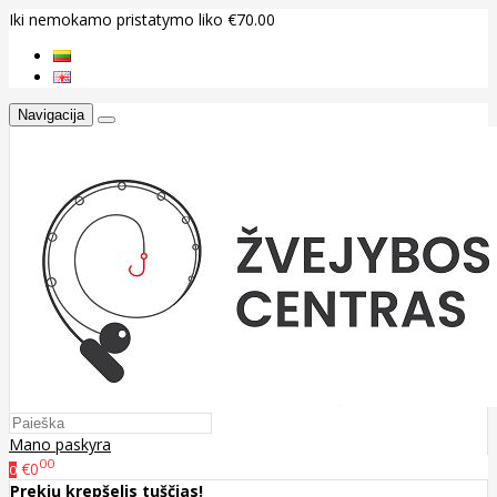
Iki nemokamo pristatymo liko €70.00
Navigacija
Mano paskyra
00
€0
0
Prekių krepšelis tuščias!