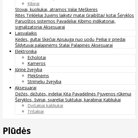
Kibirai
Stovai, kuoliukai, atramos
Valai
Meškerės
Ritės
Tinkleliai žuvims laikyti/ matai
Graibštai/ kotai
Šėryklos
Paruoštos sistemos
Pavadėliai
Kibimo indikatoriai,
signalizatoriai
Aksesuarai
Laisvalaikis
Kėdės, gultai
Skėčiai
Apsauga nuo uodų
Peiliai ir priedai
Šildytuvai palapinėms
Stalai
Palapinės
Aksesuarai
Elektronika
Echolotai
Kameros
Jūrinė žvejyba
Plekšnėms
Strimelių žvejyba
Aksesuarai
Dėžės, dėžutės, indeliai
Kita
Pavadėlinės
Pjuvenos rūkimui
Šėryklos, švinai, svareliai
Suktukai, karabinai
Kabliukai
Dvišakiai kabliukai
Trišakiai
Plūdės