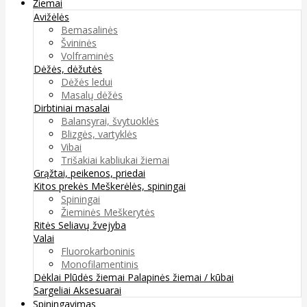
Žiemai
Avižėlės
Bemasalinės
Švininės
Volframinės
Dėžės, dėžutės
Dėžės ledui
Masalų dėžės
Dirbtiniai masalai
Balansyrai, švytuoklės
Blizgės, vartyklės
Vibai
Trišakiai kabliukai žiemai
Grąžtai, peikenos, priedai
Kitos prekės
Meškerėlės, spiningai
Spiningai
Žieminės Meškerytės
Ritės
Seliavų žvejyba
Valai
Fluorokarboninis
Monofilamentinis
Dėklai
Plūdės žiemai
Palapinės žiemai / kūbai
Sargeliai
Aksesuarai
Spiningavimas