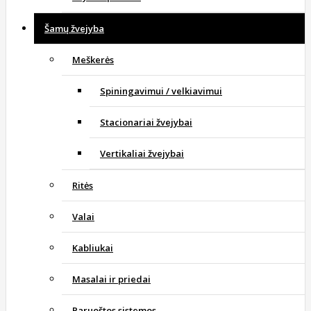
Šamų žvejyba
Meškerės
Spiningavimui / velkiavimui
Stacionariai žvejybai
Vertikaliai žvejybai
Ritės
Valai
Kabliukai
Masalai ir priedai
Paruoštos sistemos