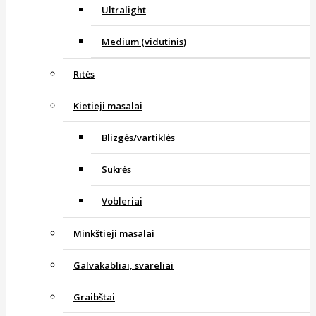
Ultralight
Medium (vidutinis)
Ritės
Kietieji masalai
Blizgės/vartiklės
Sukrės
Vobleriai
Minkštieji masalai
Galvakabliai, svareliai
Graibštai