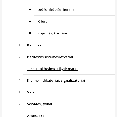
Dėžės, dėžutės, indeliai
Kibirai
Kuprinės, krepšiai
Kabliukai
Paruoštos sistemos/Atvadai
Tinkleliai žuvims laikyti/ matai
Kibimo indikatoriai, signalizatoriai
Valai
Šėryklos, švinai
Aksesuarai