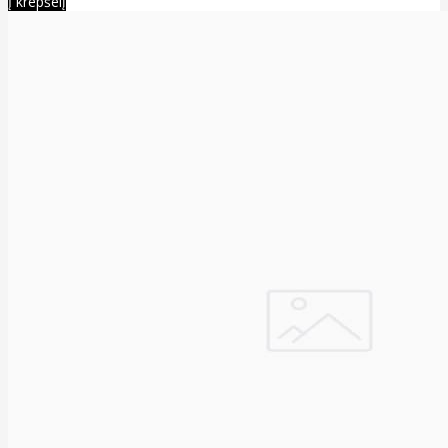
Į krepšelį