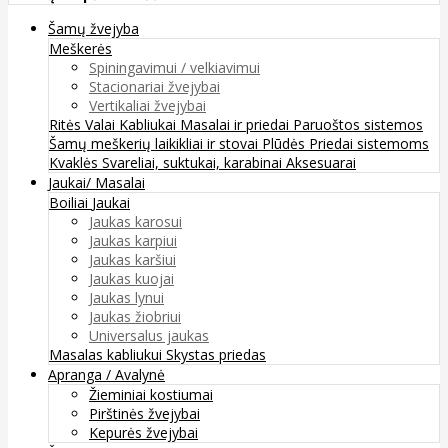
Šamų žvejyba
Meškerės
Spiningavimui / velkiavimui
Stacionariai žvejybai
Vertikaliai žvejybai
Ritės
Valai
Kabliukai
Masalai ir priedai
Paruoštos sistemos
Šamų meškerių laikikliai ir stovai
Plūdės
Priedai sistemoms
Kvaklės
Svareliai, suktukai, karabinai
Aksesuarai
Jaukai/ Masalai
Boiliai
Jaukai
Jaukas karosui
Jaukas karpiui
Jaukas karšiui
Jaukas kuojai
Jaukas lynui
Jaukas žiobriui
Universalus jaukas
Masalas kabliukui
Skystas priedas
Apranga / Avalynė
Žieminiai kostiumai
Pirštinės žvejybai
Kepurės žvejybai