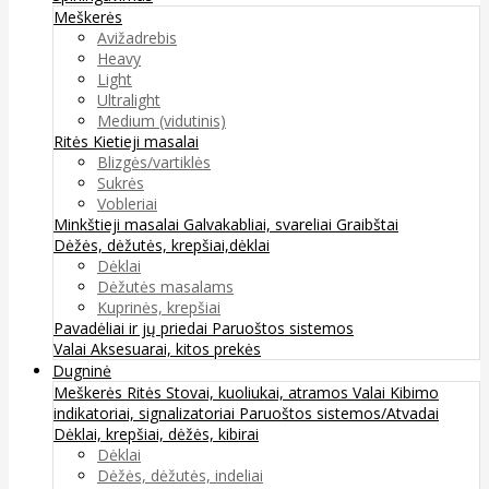
Meškerės
Avižadrebis
Heavy
Light
Ultralight
Medium (vidutinis)
Ritės
Kietieji masalai
Blizgės/vartiklės
Sukrės
Vobleriai
Minkštieji masalai
Galvakabliai, svareliai
Graibštai
Dėžės, dėžutės, krepšiai,dėklai
Dėklai
Dėžutės masalams
Kuprinės, krepšiai
Pavadėliai ir jų priedai
Paruoštos sistemos
Valai
Aksesuarai, kitos prekės
Dugninė
Meškerės
Ritės
Stovai, kuoliukai, atramos
Valai
Kibimo
indikatoriai, signalizatoriai
Paruoštos sistemos/Atvadai
Dėklai, krepšiai, dėžės, kibirai
Dėklai
Dėžės, dėžutės, indeliai