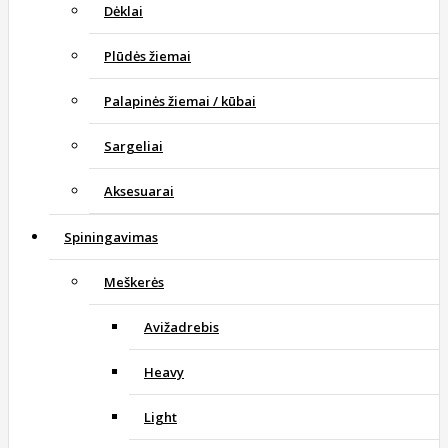
Dėklai
Plūdės žiemai
Palapinės žiemai / kūbai
Sargeliai
Aksesuarai
Spiningavimas
Meškerės
Avižadrebis
Heavy
Light