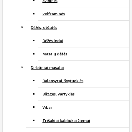
Švininės
Volframinės
Dėžės, dėžutės
Dėžės ledui
Masalų dėžės
Dirbtiniai masalai
Balansyrai, švytuoklės
Blizgės, vartyklės
Vibai
Trišakiai kabliukai žiemai