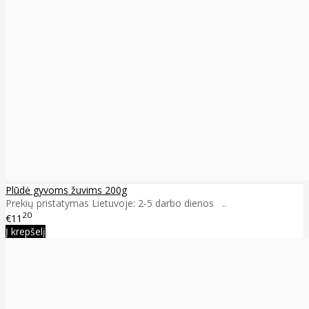
Plūdė gyvoms žuvims 200g
Prekių pristatymas Lietuvoje: 2-5 darbo dienos ..
20
€11
Į krepšelį