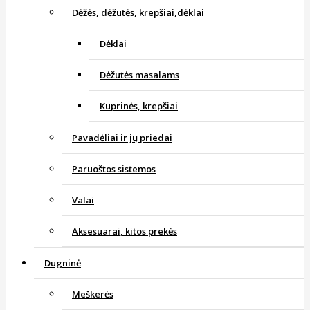
Dėžės, dėžutės, krepšiai,dėklai
Dėklai
Dėžutės masalams
Kuprinės, krepšiai
Pavadėliai ir jų priedai
Paruoštos sistemos
Valai
Aksesuarai, kitos prekės
Dugninė
Meškerės