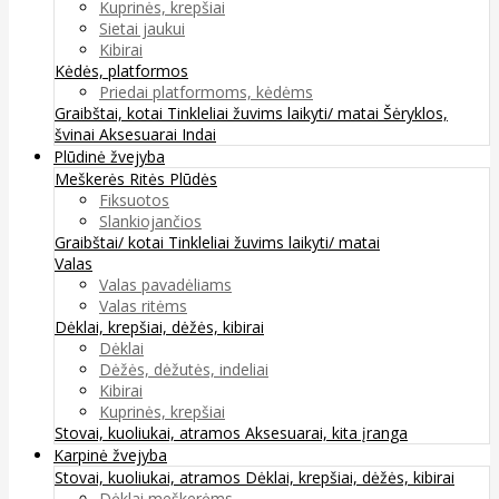
Kuprinės, krepšiai
Sietai jaukui
Kibirai
Kėdės, platformos
Priedai platformoms, kėdėms
Graibštai, kotai
Tinkleliai žuvims laikyti/ matai
Šėryklos,
švinai
Aksesuarai
Indai
Plūdinė žvejyba
Meškerės
Ritės
Plūdės
Fiksuotos
Slankiojančios
Graibštai/ kotai
Tinkleliai žuvims laikyti/ matai
Valas
Valas pavadėliams
Valas ritėms
Dėklai, krepšiai, dėžės, kibirai
Dėklai
Dėžės, dėžutės, indeliai
Kibirai
Kuprinės, krepšiai
Stovai, kuoliukai, atramos
Aksesuarai, kita įranga
Karpinė žvejyba
Stovai, kuoliukai, atramos
Dėklai, krepšiai, dėžės, kibirai
Dėklai meškerėms