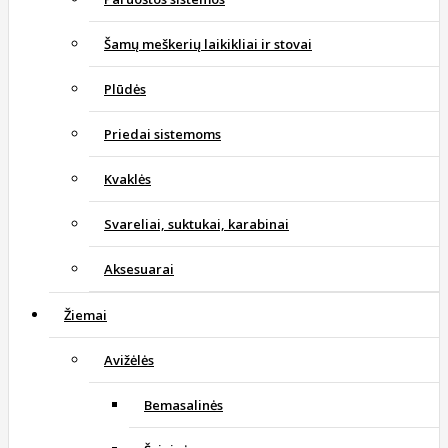
Šamų meškerių laikikliai ir stovai
Plūdės
Priedai sistemoms
Kvaklės
Svareliai, suktukai, karabinai
Aksesuarai
Žiemai
Avižėlės
Bemasalinės