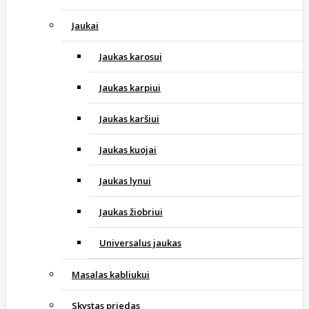
Jaukai
Jaukas karosui
Jaukas karpiui
Jaukas karšiui
Jaukas kuojai
Jaukas lynui
Jaukas žiobriui
Universalus jaukas
Masalas kabliukui
Skystas priedas