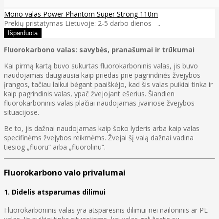
Mono valas Power Phantom Super Strong 110m
Prekių pristatymas Lietuvoje: 2-5 darbo dienos ..
Fluorokarbono valas: savybės, pranašumai ir trūkumai
Kai pirmą kartą buvo sukurtas fluorokarboninis valas, jis buvo
naudojamas daugiausia kaip priedas prie pagrindinės žvejybos
įrangos, tačiau laikui bėgant paaiškėjo, kad šis valas puikiai tinka ir
kaip pagrindinis valas, ypač žvejojant ešerius. Šiandien
fluorokarboninis valas plačiai naudojamas įvairiose žvejybos
situacijose.
Be to, jis dažnai naudojamas kaip šoko lyderis arba kaip valas
specifinėms žvejybos reikmėms. Žvejai šį valą dažnai vadina
tiesiog „fluoru“ arba „fluorolinu“.
Fluorokarbono valo privalumai
1. Didelis atsparumas dilimui
Fluorokarboninis valas yra atsparesnis dilimui nei nailoninis ar PE