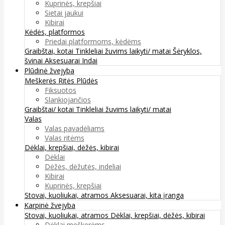
Kuprinės, krepšiai
Sietai jaukui
Kibirai
Kėdės, platformos
Priedai platformoms, kėdėms
Graibštai, kotai
Tinkleliai žuvims laikyti/ matai
Šėryklos,
švinai
Aksesuarai
Indai
Plūdinė žvejyba
Meškerės
Ritės
Plūdės
Fiksuotos
Slankiojančios
Graibštai/ kotai
Tinkleliai žuvims laikyti/ matai
Valas
Valas pavadėliams
Valas ritėms
Dėklai, krepšiai, dėžės, kibirai
Dėklai
Dėžės, dėžutės, indeliai
Kibirai
Kuprinės, krepšiai
Stovai, kuoliukai, atramos
Aksesuarai, kita įranga
Karpinė žvejyba
Stovai, kuoliukai, atramos
Dėklai, krepšiai, dėžės, kibirai
Dėklai meškerėms