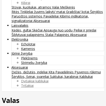
Kibirai
Stovai, kuoliukai, atramos
Valai
Meškerės
Ritės
Tinkleliai žuvims laikyti/ matai
Graibštai/ kotai
Šėryklos
Paruoštos sistemos
Pavadėliai
Kibimo indikatoriai,
signalizatoriai
Aksesuarai
Laisvalaikis
Kėdės, gultai
Skėčiai
Apsauga nuo uodų
Peiliai ir priedai
Šildytuvai palapinėms
Stalai
Palapinės
Aksesuarai
Elektronika
Echolotai
Kameros
Jūrinė žvejyba
Plekšnėms
Strimelių žvejyba
Aksesuarai
Dėžės, dėžutės, indeliai
Kita
Pavadėlinės
Pjuvenos rūkimui
Šėryklos, švinai, svareliai
Suktukai, karabinai
Kabliukai
Dvišakiai kabliukai
Trišakiai
Valas