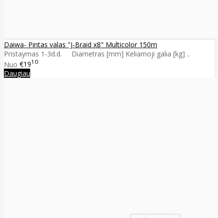
Daiwa- Pintas valas "J-Braid x8" Multicolor 150m
Pristaymas 1-3d.d. Diametras [mm] Keliamoji galia [kg] ..
10
Nuo
€19
Daugiau