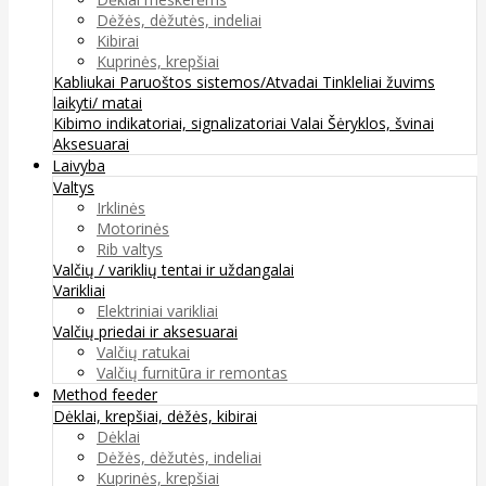
Dėžės, dėžutės, indeliai
Kibirai
Kuprinės, krepšiai
Kabliukai
Paruoštos sistemos/Atvadai
Tinkleliai žuvims
laikyti/ matai
Kibimo indikatoriai, signalizatoriai
Valai
Šėryklos, švinai
Aksesuarai
Laivyba
Valtys
Irklinės
Motorinės
Rib valtys
Valčių / variklių tentai ir uždangalai
Varikliai
Elektriniai varikliai
Valčių priedai ir aksesuarai
Valčių ratukai
Valčių furnitūra ir remontas
Method feeder
Dėklai, krepšiai, dėžės, kibirai
Dėklai
Dėžės, dėžutės, indeliai
Kuprinės, krepšiai