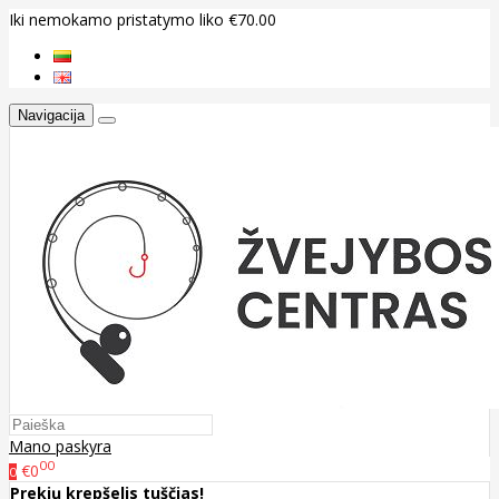
Iki nemokamo pristatymo liko €70.00
Navigacija
Mano paskyra
00
€0
0
Prekių krepšelis tuščias!