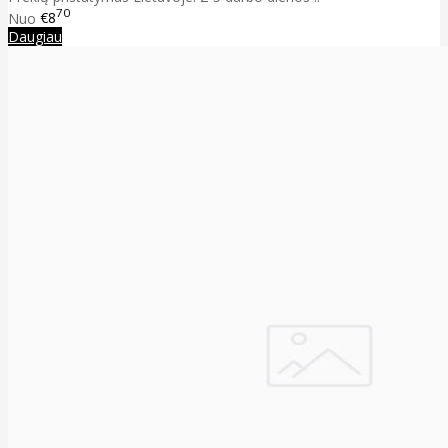
70
Nuo
€8
Daugiau