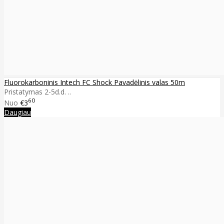
Fluorokarboninis Intech FC Shock Pavadėlinis valas 50m
Pristatymas 2-5d.d. ..
60
Nuo
€3
Daugiau