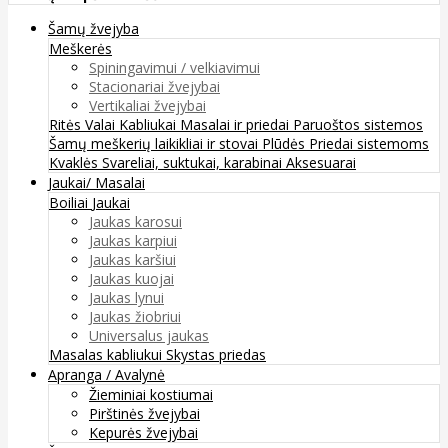
Šamų žvejyba
Meškerės
Spiningavimui / velkiavimui
Stacionariai žvejybai
Vertikaliai žvejybai
Ritės
Valai
Kabliukai
Masalai ir priedai
Paruoštos sistemos
Šamų meškerių laikikliai ir stovai
Plūdės
Priedai sistemoms
Kvaklės
Svareliai, suktukai, karabinai
Aksesuarai
Jaukai/ Masalai
Boiliai
Jaukai
Jaukas karosui
Jaukas karpiui
Jaukas karšiui
Jaukas kuojai
Jaukas lynui
Jaukas žiobriui
Universalus jaukas
Masalas kabliukui
Skystas priedas
Apranga / Avalynė
Žieminiai kostiumai
Pirštinės žvejybai
Kepurės žvejybai