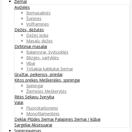
Žiemai
Avižėlės
Bemasalinės
Švininės
Volframinės
Dėžės, dėžutės
Dėžės ledui
Masalų dėžės
Dirbtiniai masalai
Balansyrai, švytuoklės
Blizgės, vartyklės
Vibai
Trišakiai kabliukai žiemai
Grąžtai, peikenos, priedai
Kitos prekės
Meškerėlės, spiningai
Spiningai
Žieminės Meškerytės
Ritės
Seliavų žvejyba
Valai
Fluorokarboninis
Monofilamentinis
Dėklai
Plūdės žiemai
Palapinės žiemai / kūbai
Sargeliai
Aksesuarai
Spiningavimas