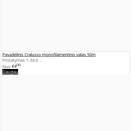
Pavadėlinis Cralusso monofilamentinis valas 50m
Pristatymas 1-3d.d. ..
00
Nuo
€4
Daugiau