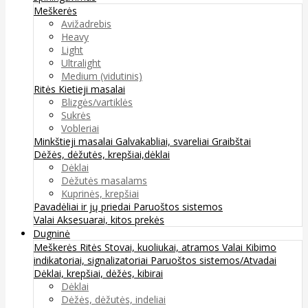
Meškerės
Avižadrebis
Heavy
Light
Ultralight
Medium (vidutinis)
Ritės
Kietieji masalai
Blizgės/vartiklės
Sukrės
Vobleriai
Minkštieji masalai
Galvakabliai, svareliai
Graibštai
Dėžės, dėžutės, krepšiai,dėklai
Dėklai
Dėžutės masalams
Kuprinės, krepšiai
Pavadėliai ir jų priedai
Paruoštos sistemos
Valai
Aksesuarai, kitos prekės
Dugninė
Meškerės
Ritės
Stovai, kuoliukai, atramos
Valai
Kibimo
indikatoriai, signalizatoriai
Paruoštos sistemos/Atvadai
Dėklai, krepšiai, dėžės, kibirai
Dėklai
Dėžės, dėžutės, indeliai