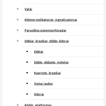
Valai
Kibimo indikatoriai, signalizatoriai
Paruoštos sistemos/Atvadai
Dėklai, krepšiai, dėžės, kibirai
Dėklai
Dėžės, dėžutės, indeliai
Kuprinės, krepšiai
Sietai jaukui
Kibirai
Kėdės, platformos