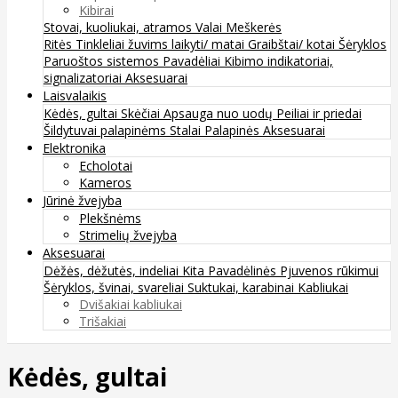
Kibirai
Stovai, kuoliukai, atramos
Valai
Meškerės
Ritės
Tinkleliai žuvims laikyti/ matai
Graibštai/ kotai
Šėryklos
Paruoštos sistemos
Pavadėliai
Kibimo indikatoriai,
signalizatoriai
Aksesuarai
Laisvalaikis
Kėdės, gultai
Skėčiai
Apsauga nuo uodų
Peiliai ir priedai
Šildytuvai palapinėms
Stalai
Palapinės
Aksesuarai
Elektronika
Echolotai
Kameros
Jūrinė žvejyba
Plekšnėms
Strimelių žvejyba
Aksesuarai
Dėžės, dėžutės, indeliai
Kita
Pavadėlinės
Pjuvenos rūkimui
Šėryklos, švinai, svareliai
Suktukai, karabinai
Kabliukai
Dvišakiai kabliukai
Trišakiai
Kėdės, gultai