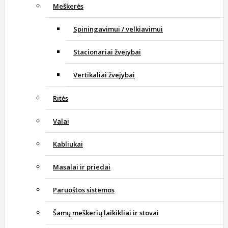
Meškerės
Spiningavimui / velkiavimui
Stacionariai žvejybai
Vertikaliai žvejybai
Ritės
Valai
Kabliukai
Masalai ir priedai
Paruoštos sistemos
Šamų meškerių laikikliai ir stovai