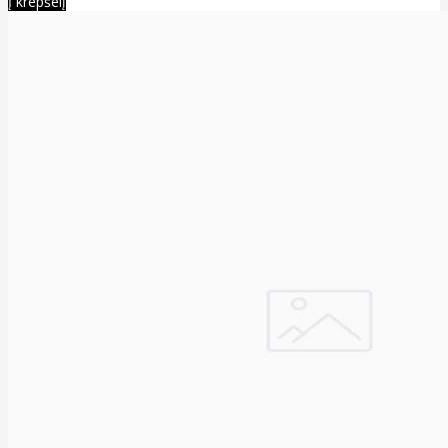
Į krepšelį