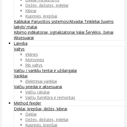
Dėžės, dėžutės, indeliai
Kibirai
Kuprinės, krepšiai
Kabliukai
Paruoštos sistemos/Atvadai
Tinkleliai žuvims
laikyti/ matai
Kibimo indikatoriai, signalizatoriai
Valai
Šėryklos, švinai
Aksesuarai
Laivyba
Valtys
Irklinės
Motorinės
Rib valtys
Valčių / variklių tentai ir uždangalai
Varikliai
Elektriniai varikliai
Valčių priedai ir aksesuarai
Valčių ratukai
Valčių furnitūra ir remontas
Method feeder
Dėklai, krepšiai, dėžės, kibirai
Dėklai
Dėžės, dėžutės, indeliai
Kuprinės, krepšiai