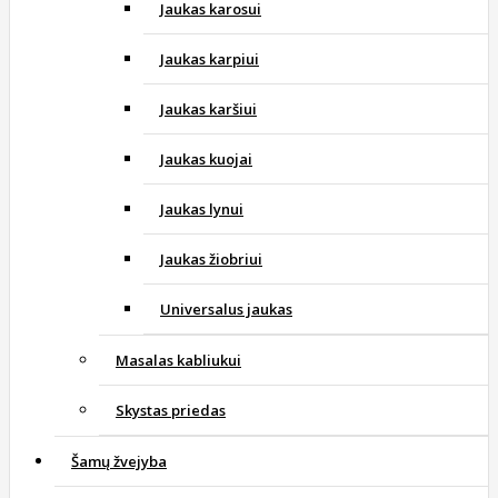
Jaukas karosui
Jaukas karpiui
Jaukas karšiui
Jaukas kuojai
Jaukas lynui
Jaukas žiobriui
Universalus jaukas
Masalas kabliukui
Skystas priedas
Šamų žvejyba