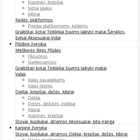
Kuprinės, krepšiai
Sietai jaukui
Kibirai
Kėdės, platformos
Priedai platformoms, kėdėms
Graibštai, kotai
Tinkleliai žuvims laikyti/ matai
Šėryklos,
švinai
Aksesuarai
Indai
Plūdinė žvejyba
Meškerės
Ritės
Plūdės
Fiksuotos
Slankiojančios
Graibštai/ kotai
Tinkleliai žuvims laikyti/ matai
Valas
Valas pavadėliams
Valas ritėms
Dėklai, krepšiai, dėžės, kibirai
Dėklai
Dėžės, dėžutės, indeliai
Kibirai
Kuprinės, krepšiai
Stovai, kuoliukai, atramos
Aksesuarai, kita įranga
Karpinė žvejyba
Stovai, kuoliukai, atramos
Dėklai, krepšiai, dėžės, kibirai
Dėklai meškerėms