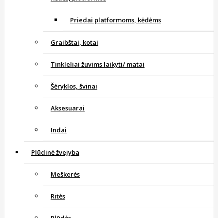
Priedai platformoms, kėdėms
Graibštai, kotai
Tinkleliai žuvims laikyti/ matai
Šėryklos, švinai
Aksesuarai
Indai
Plūdinė žvejyba
Meškerės
Ritės