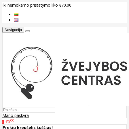
Iki nemokamo pristatymo liko €70.00
Navigacija
Mano paskyra
00
€0
0
Prekių krepšelis tuščias!