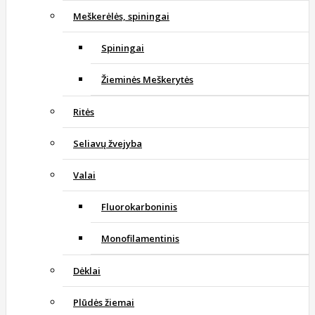
Meškerėlės, spiningai
Spiningai
Žieminės Meškerytės
Ritės
Seliavų žvejyba
Valai
Fluorokarboninis
Monofilamentinis
Dėklai
Plūdės žiemai