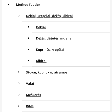
Method feeder
Dėklai, krepšiai, dėžės, kibirai
Dėklai
Dėžės, dėžutės, indeliai
Kuprinės, krepšiai
Kibirai
Stovai, kuoliukai, atramos
Valai
Meškerės
Ritės