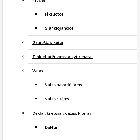
Plūdės
Fiksuotos
Slankiojančios
Graibštai/ kotai
Tinkleliai žuvims laikyti/ matai
Valas
Valas pavadėliams
Valas ritėms
Dėklai, krepšiai, dėžės, kibirai
Dėklai