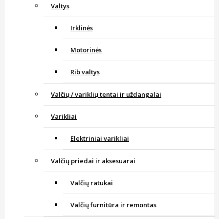
Valtys
Irklinės
Motorinės
Rib valtys
Valčių / variklių tentai ir uždangalai
Varikliai
Elektriniai varikliai
Valčių priedai ir aksesuarai
Valčių ratukai
Valčių furnitūra ir remontas