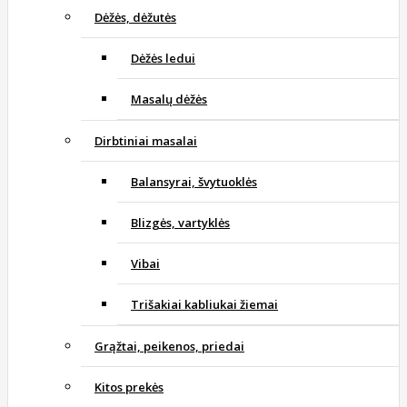
Dėžės, dėžutės
Dėžės ledui
Masalų dėžės
Dirbtiniai masalai
Balansyrai, švytuoklės
Blizgės, vartyklės
Vibai
Trišakiai kabliukai žiemai
Grąžtai, peikenos, priedai
Kitos prekės