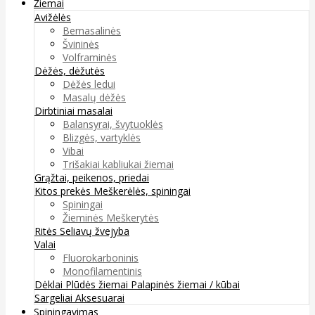
Žiemai
Avižėlės
Bemasalinės
Švininės
Volframinės
Dėžės, dėžutės
Dėžės ledui
Masalų dėžės
Dirbtiniai masalai
Balansyrai, švytuoklės
Blizgės, vartyklės
Vibai
Trišakiai kabliukai žiemai
Grąžtai, peikenos, priedai
Kitos prekės
Meškerėlės, spiningai
Spiningai
Žieminės Meškerytės
Ritės
Seliavų žvejyba
Valai
Fluorokarboninis
Monofilamentinis
Dėklai
Plūdės žiemai
Palapinės žiemai / kūbai
Sargeliai
Aksesuarai
Spiningavimas