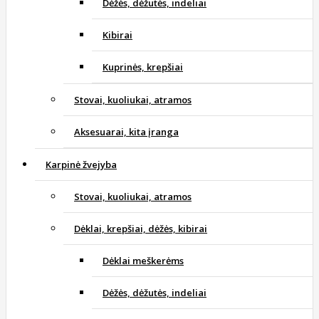
Dėžės, dėžutės, indeliai
Kibirai
Kuprinės, krepšiai
Stovai, kuoliukai, atramos
Aksesuarai, kita įranga
Karpinė žvejyba
Stovai, kuoliukai, atramos
Dėklai, krepšiai, dėžės, kibirai
Dėklai meškerėms
Dėžės, dėžutės, indeliai