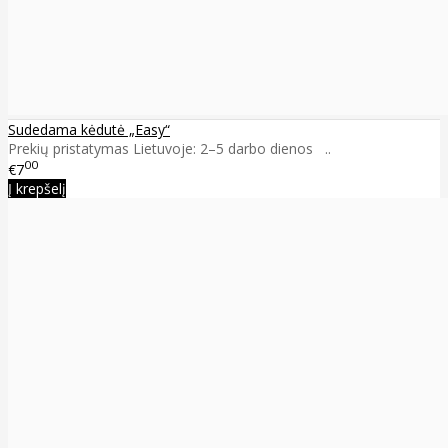
Sudedama kėdutė „Easy“
Prekių pristatymas Lietuvoje: 2–5 darbo dienos ..
00
€7
Į krepšelį