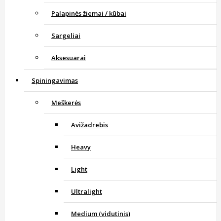
Palapinės žiemai / kūbai
Sargeliai
Aksesuarai
Spiningavimas
Meškerės
Avižadrebis
Heavy
Light
Ultralight
Medium (vidutinis)