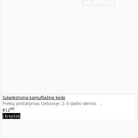
Sulankstoma kamufliažinė kėdė
Prekių pristatymas Lietuvoje: 2–5 darbo dienos ..
00
€12
Į krepšelį