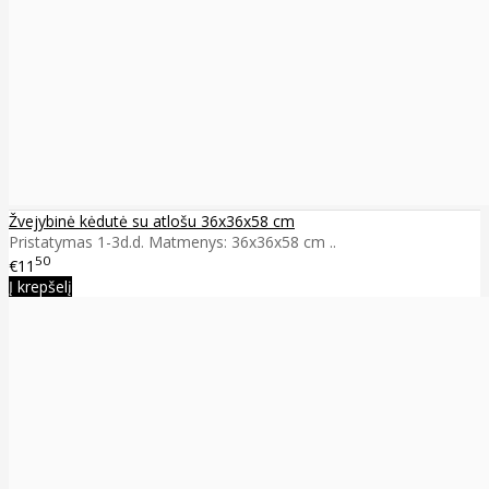
Žvejybinė kėdutė su atlošu 36x36x58 cm
Pristatymas 1-3d.d. Matmenys: 36x36x58 cm ..
50
€11
Į krepšelį