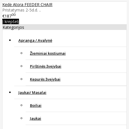
Kėdė Atora FEEDER CHAIR
Pristatymas 2-5d.d. ..
00
€187
Į krepšelį
Kategorijos
Apranga / Avalynė
Žieminiai kostiumai
Pirštinės žvejybai
Kepurės žvejybai
Jaukai/ Masalai
Boiliai
Jaukai