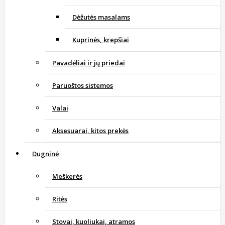
Dėžutės masalams
Kuprinės, krepšiai
Pavadėliai ir jų priedai
Paruoštos sistemos
Valai
Aksesuarai, kitos prekės
Dugninė
Meškerės
Ritės
Stovai, kuoliukai, atramos