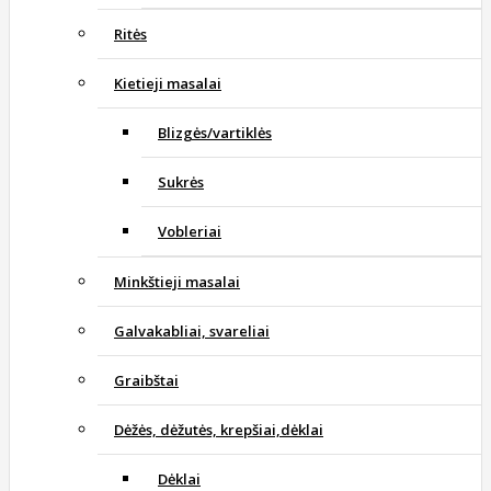
Ritės
Kietieji masalai
Blizgės/vartiklės
Sukrės
Vobleriai
Minkštieji masalai
Galvakabliai, svareliai
Graibštai
Dėžės, dėžutės, krepšiai,dėklai
Dėklai