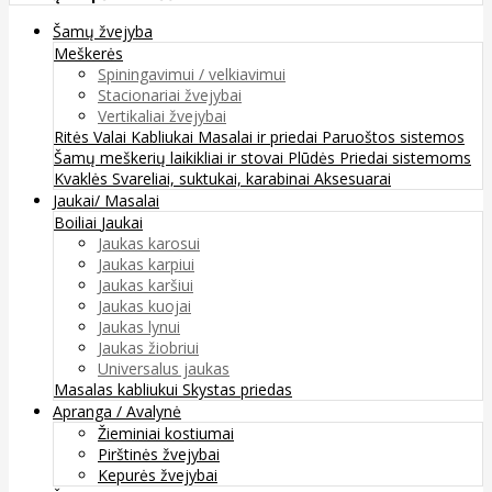
Šamų žvejyba
Meškerės
Spiningavimui / velkiavimui
Stacionariai žvejybai
Vertikaliai žvejybai
Ritės
Valai
Kabliukai
Masalai ir priedai
Paruoštos sistemos
Šamų meškerių laikikliai ir stovai
Plūdės
Priedai sistemoms
Kvaklės
Svareliai, suktukai, karabinai
Aksesuarai
Jaukai/ Masalai
Boiliai
Jaukai
Jaukas karosui
Jaukas karpiui
Jaukas karšiui
Jaukas kuojai
Jaukas lynui
Jaukas žiobriui
Universalus jaukas
Masalas kabliukui
Skystas priedas
Apranga / Avalynė
Žieminiai kostiumai
Pirštinės žvejybai
Kepurės žvejybai