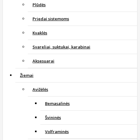
Plūdės
Priedai sistemoms
Kvaklės
Svareliai, suktukai, karabinai
Aksesuarai
Žiemai
Avižėlės
Bemasalinės
Švininės
Volframinės