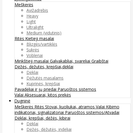
Meškerės
Avižadrebis
Heavy
Light
Ultralight
Medium (vidutinis)
Ritės
Kietieji masalai
Blizgės/vartiklės
Sukrės
Vobleriai
Minkštieji masalai
Galvakabliai, svareliai
Graibštai
Dėžės, dėžutės, krepšiai,dėklai
Dėklai
Dėžutės masalams
Kuprinės, krepšiai
Pavadėliai ir jų priedai
Paruoštos sistemos
Valai
Aksesuarai, kitos prekės
Dugninė
Meškerės
Ritės
Stovai, kuoliukai, atramos
Valai
Kibimo
indikatoriai, signalizatoriai
Paruoštos sistemos/Atvadai
Dėklai, krepšiai, dėžės, kibirai
Dėklai
Dėžės, dėžutės, indeliai