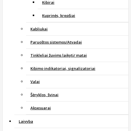
Kibirai
Kuprinės, krepšiai
Kabliukai
Paruoštos sistemos/Atvadai
Tinkleliai žuvims laikyti/ matai
Kibimo indikatoriai, signalizatoriai
Valai
Šėryklos, švinai
Aksesuarai
Laivyba