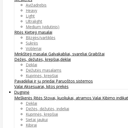
Avižadrebis
Heavy
Light
Ultralight
Medium (vidutinis)
Ritės
Kietieji masalai
Blizgės/vartiklės
Sukrės
Vobleriai
Minkštieji masalai
Galvakabliai, svareliai
Graibštai
Dėžės, dėžutės, krepšiai,dėklai
Dėklai
Dėžutės masalams
Kuprinės, krepšiai
Pavadėliai ir jų priedai
Paruoštos sistemos
Valai
Aksesuarai, kitos prekės
Dugninė
Meškerės
Ritės
Stovai, kuoliukai, atramos
Valai
Kibimo indikat
Dėklai
Dėžės, dėžutės, indeliai
Kuprinės, krepšiai
Sietai jaukui
Kibirai