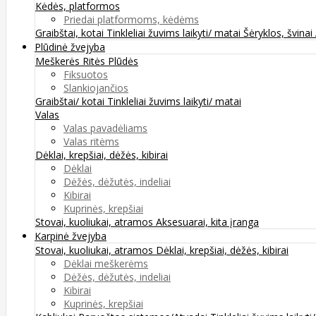
Kėdės, platformos
Priedai platformoms, kėdėms
Graibštai, kotai
Tinkleliai žuvims laikyti/ matai
Šėryklos, švinai
Plūdinė žvejyba
Meškerės
Ritės
Plūdės
Fiksuotos
Slankiojančios
Graibštai/ kotai
Tinkleliai žuvims laikyti/ matai
Valas
Valas pavadėliams
Valas ritėms
Dėklai, krepšiai, dėžės, kibirai
Dėklai
Dėžės, dėžutės, indeliai
Kibirai
Kuprinės, krepšiai
Stovai, kuoliukai, atramos
Aksesuarai, kita įranga
Karpinė žvejyba
Stovai, kuoliukai, atramos
Dėklai, krepšiai, dėžės, kibirai
Dėklai meškerėms
Dėžės, dėžutės, indeliai
Kibirai
Kuprinės, krepšiai