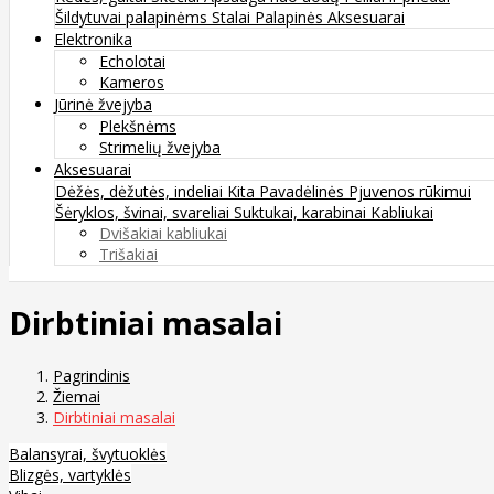
Šildytuvai palapinėms
Stalai
Palapinės
Aksesuarai
Elektronika
Echolotai
Kameros
Jūrinė žvejyba
Plekšnėms
Strimelių žvejyba
Aksesuarai
Dėžės, dėžutės, indeliai
Kita
Pavadėlinės
Pjuvenos rūkimui
Šėryklos, švinai, svareliai
Suktukai, karabinai
Kabliukai
Dvišakiai kabliukai
Trišakiai
Dirbtiniai masalai
Pagrindinis
Žiemai
Dirbtiniai masalai
Balansyrai, švytuoklės
Blizgės, vartyklės