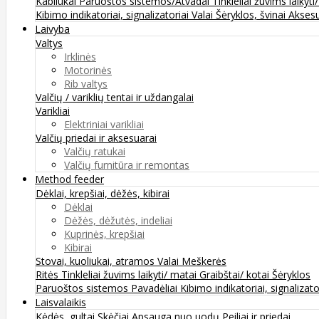
Kabliukai
Paruoštos sistemos/Atvadai
Tinkleliai žuvims laikyti
Kibimo indikatoriai, signalizatoriai
Valai
Šėryklos, švinai
Aksesu
Laivyba
Valtys
Irklinės
Motorinės
Rib valtys
Valčių / variklių tentai ir uždangalai
Varikliai
Elektriniai varikliai
Valčių priedai ir aksesuarai
Valčių ratukai
Valčių furnitūra ir remontas
Method feeder
Dėklai, krepšiai, dėžės, kibirai
Dėklai
Dėžės, dėžutės, indeliai
Kuprinės, krepšiai
Kibirai
Stovai, kuoliukai, atramos
Valai
Meškerės
Ritės
Tinkleliai žuvims laikyti/ matai
Graibštai/ kotai
Šėryklos
Paruoštos sistemos
Pavadėliai
Kibimo indikatoriai, signalizato
Laisvalaikis
Kėdės, gultai
Skėčiai
Apsauga nuo uodų
Peiliai ir priedai