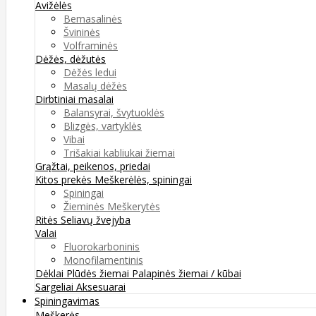
Avižėlės
Bemasalinės
Švininės
Volframinės
Dėžės, dėžutės
Dėžės ledui
Masalų dėžės
Dirbtiniai masalai
Balansyrai, švytuoklės
Blizgės, vartyklės
Vibai
Trišakiai kabliukai žiemai
Grąžtai, peikenos, priedai
Kitos prekės
Meškerėlės, spiningai
Spiningai
Žieminės Meškerytės
Ritės
Seliavų žvejyba
Valai
Fluorokarboninis
Monofilamentinis
Dėklai
Plūdės žiemai
Palapinės žiemai / kūbai
Sargeliai
Aksesuarai
Spiningavimas
Meškerės