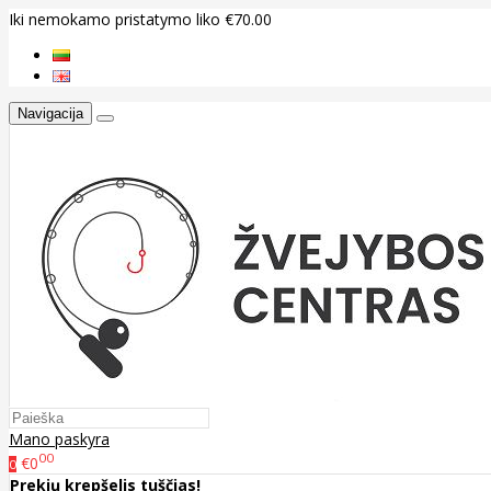
Iki nemokamo pristatymo liko €70.00
Navigacija
Mano paskyra
00
€0
0
Prekių krepšelis tuščias!