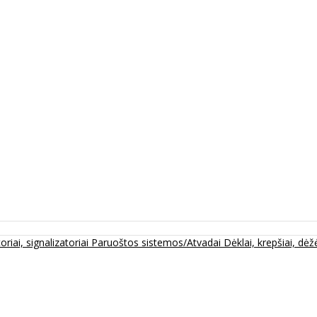
oriai, signalizatoriai
Paruoštos sistemos/Atvadai
Dėklai, krepšiai, dėžė