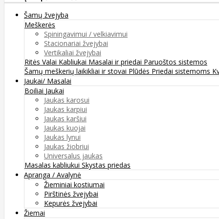
Šamų žvejyba
Meškerės
Spiningavimui / velkiavimui
Stacionariai žvejybai
Vertikaliai žvejybai
Ritės
Valai
Kabliukai
Masalai ir priedai
Paruoštos sistemos
Šamų meškerių laikikliai ir stovai
Plūdės
Priedai sistemoms
K
Jaukai/ Masalai
Boiliai
Jaukai
Jaukas karosui
Jaukas karpiui
Jaukas karšiui
Jaukas kuojai
Jaukas lynui
Jaukas žiobriui
Universalus jaukas
Masalas kabliukui
Skystas priedas
Apranga / Avalynė
Žieminiai kostiumai
Pirštinės žvejybai
Kepurės žvejybai
Žiemai