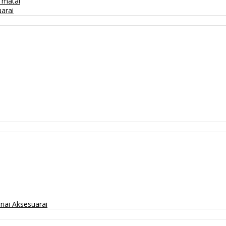
/ matai
arai
riai
Aksesuarai