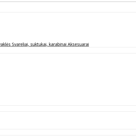
vaklės
Svareliai, suktukai, karabinai
Aksesuarai