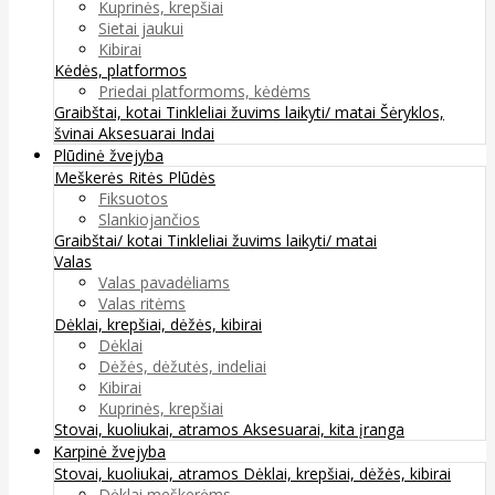
Kuprinės, krepšiai
Sietai jaukui
Kibirai
Kėdės, platformos
Priedai platformoms, kėdėms
Graibštai, kotai
Tinkleliai žuvims laikyti/ matai
Šėryklos,
švinai
Aksesuarai
Indai
Plūdinė žvejyba
Meškerės
Ritės
Plūdės
Fiksuotos
Slankiojančios
Graibštai/ kotai
Tinkleliai žuvims laikyti/ matai
Valas
Valas pavadėliams
Valas ritėms
Dėklai, krepšiai, dėžės, kibirai
Dėklai
Dėžės, dėžutės, indeliai
Kibirai
Kuprinės, krepšiai
Stovai, kuoliukai, atramos
Aksesuarai, kita įranga
Karpinė žvejyba
Stovai, kuoliukai, atramos
Dėklai, krepšiai, dėžės, kibirai
Dėklai meškerėms