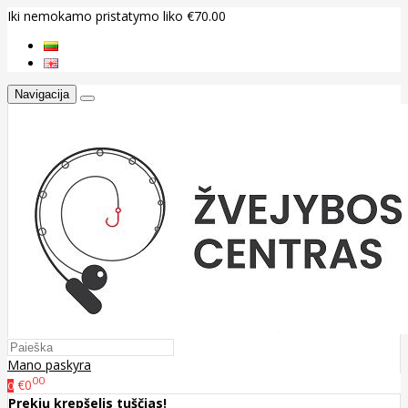
Iki nemokamo pristatymo liko €70.00
Navigacija
Mano paskyra
00
€0
0
Prekių krepšelis tuščias!