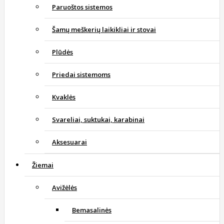
Paruoštos sistemos
Šamų meškerių laikikliai ir stovai
Plūdės
Priedai sistemoms
Kvaklės
Svareliai, suktukai, karabinai
Aksesuarai
Žiemai
Avižėlės
Bemasalinės