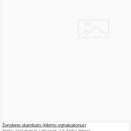
Žvejybinis skambutis (Kibimo signalizatorius)
Prekių pristatymas Lietuvoje: 2-5 darbo dienos ..