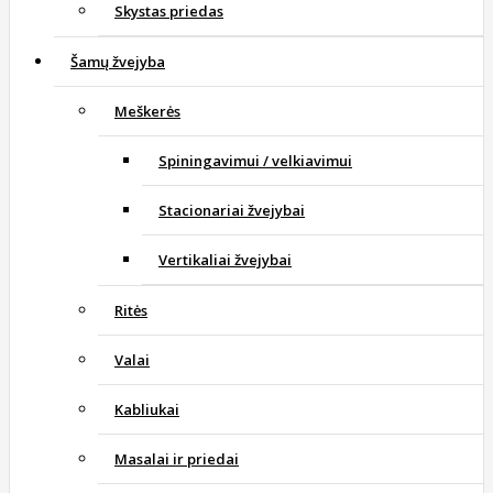
Skystas priedas
Šamų žvejyba
Meškerės
Spiningavimui / velkiavimui
Stacionariai žvejybai
Vertikaliai žvejybai
Ritės
Valai
Kabliukai
Masalai ir priedai