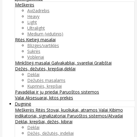
Meškerės
Avižadrebis
Heavy
Light
Ultralight
Medium (vidutinis)
Ritės
Kietieji masalai
Blizgės/vartiklės
Sukrės
Vobleriai
Minkštieji masalai
Galvakabliai, svareliai
Graibštai
Dėžės, dėžutės, krepšiai,dėklai
Dėklai
Dėžutės masalams
Kuprinės, krepšiai
Pavadėliai ir jų priedai
Paruoštos sistemos
Valai
Aksesuarai, kitos prekės
Dugninė
Meškerės
Ritės
Stovai, kuoliukai, atramos
Valai
Kibimo
indikatoriai, signalizatoriai
Paruoštos sistemos/Atvadai
Dėklai, krepšiai, dėžės, kibirai
Dėklai
Dėžės, dėžutės, indeliai