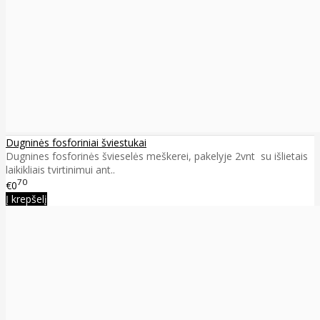
Dugninės fosforiniai šviestukai
Dugnines fosforinės švieselės meškerei, pakelyje 2vnt su išlietais
laikikliais tvirtinimui ant..
70
€0
Į krepšelį