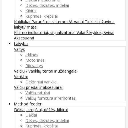
Dėžės, dėžutės, indeliai
Kibirai
Kuprinės, krepšiai
Kabliukai
Paruoštos sistemos/Atvadai
Tinkleliai žuvims
laikyti/ matai
Kibimo indikatoriai, signalizatoriai
Valai
Šėryklos, švinai
Aksesuarai
Laivyba
Valtys
Irklinės
Motorinės
Rib valtys
Valčių / variklių tentai ir uždangalai
Varikliai
Elektriniai varikliai
Valčių priedai ir aksesuarai
Valčių ratukai
Valčių furnitūra ir remontas
Method feeder
Dėklai, krepšiai, dėžės, kibirai
Dėklai
Dėžės, dėžutės, indeliai
Kuprinės, krepšiai