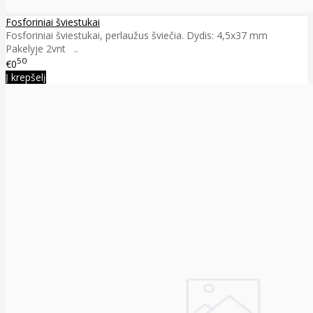
Fosforiniai šviestukai
Fosforiniai šviestukai, perlaužus šviečia. Dydis: 4,5x37 mm
Pakelyje 2vnt ..
50
€0
Į krepšelį