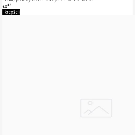
45
€0
Į krepšelį