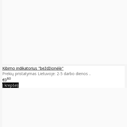
Kibimo indikatorius "beždžionėlė"
Prekių pristatymas Lietuvoje: 2-5 darbo dienos ..
80
€0
Į krepšelį