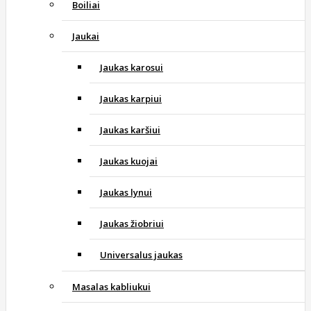
Boiliai
Jaukai
Jaukas karosui
Jaukas karpiui
Jaukas karšiui
Jaukas kuojai
Jaukas lynui
Jaukas žiobriui
Universalus jaukas
Masalas kabliukui