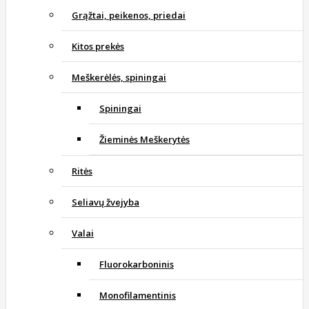
Grąžtai, peikenos, priedai
Kitos prekės
Meškerėlės, spiningai
Spiningai
Žieminės Meškerytės
Ritės
Seliavų žvejyba
Valai
Fluorokarboninis
Monofilamentinis