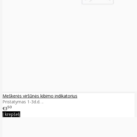
Meškerės viršūnės kibimo indikatorius
Pristatymas 1-3d.d. ..
50
€3
Į krepšelį