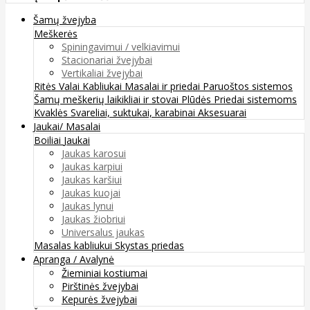
Šamų žvejyba
Meškerės
Spiningavimui / velkiavimui
Stacionariai žvejybai
Vertikaliai žvejybai
Ritės
Valai
Kabliukai
Masalai ir priedai
Paruoštos sistemos
Šamų meškerių laikikliai ir stovai
Plūdės
Priedai sistemoms
Kvaklės
Svareliai, suktukai, karabinai
Aksesuarai
Jaukai/ Masalai
Boiliai
Jaukai
Jaukas karosui
Jaukas karpiui
Jaukas karšiui
Jaukas kuojai
Jaukas lynui
Jaukas žiobriui
Universalus jaukas
Masalas kabliukui
Skystas priedas
Apranga / Avalynė
Žieminiai kostiumai
Pirštinės žvejybai
Kepurės žvejybai