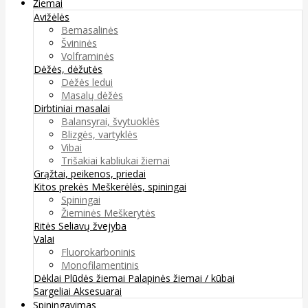
Žiemai
Avižėlės
Bemasalinės
Švininės
Volframinės
Dėžės, dėžutės
Dėžės ledui
Masalų dėžės
Dirbtiniai masalai
Balansyrai, švytuoklės
Blizgės, vartyklės
Vibai
Trišakiai kabliukai žiemai
Grąžtai, peikenos, priedai
Kitos prekės
Meškerėlės, spiningai
Spiningai
Žieminės Meškerytės
Ritės
Seliavų žvejyba
Valai
Fluorokarboninis
Monofilamentinis
Dėklai
Plūdės žiemai
Palapinės žiemai / kūbai
Sargeliai
Aksesuarai
Spiningavimas