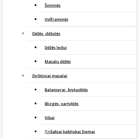
Švininės
Volframinės
Dėžės, dėžutės
Dėžės ledui
Masalų dėžės
Dirbtiniai masalai
Balansyrai, švytuoklės
Blizgės, vartyklės
Vibai
Trišakiai kabliukai žiemai