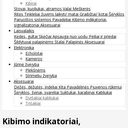
Kibirai
Stovai, kuoliukai, atramos
Valai
Meškerės
Ritės
Tinkleliai žuvims laikyti/ matai
Graibštai/ kotai
Šėryklos
Paruoštos sistemos
Pavadėliai
Kibimo indikatoriai,
signalizatoriai
Aksesuarai
Laisvalaikis
Kėdės, gultai
Skėčiai
Apsauga nuo uodų
Peiliai ir priedai
Šildytuvai palapinėms
Stalai
Palapinės
Aksesuarai
Elektronika
Echolotai
Kameros
Jūrinė žvejyba
Plekšnėms
Strimelių žvejyba
Aksesuarai
Dėžės, dėžutės, indeliai
Kita
Pavadėlinės
Pjuvenos rūkimui
Šėryklos, švinai, svareliai
Suktukai, karabinai
Kabliukai
Dvišakiai kabliukai
Trišakiai
Kibimo indikatoriai,