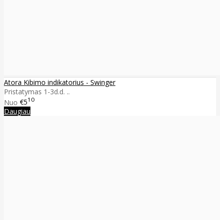
Atora Kibimo indikatorius - Swinger
Pristatymas 1-3d.d. ..
10
Nuo
€5
Daugiau