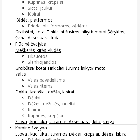
Kuprinės, krepšiai
Sietai jaukui
Kibirai
Kėdės, platformos
Priedai platformoms, kėdėms
Graibštai, kotai
Tinkleliai žuvims laikyti/ matai
Šėryklos,
švinai
Aksesuarai
Indai
Plūdinė žvejyba
Meškerės
Ritės
Plūdės
Fiksuotos
Slankiojančios
Graibštai/ kotai
Tinkleliai žuvims laikyti/ matai
Valas
Valas pavadėliams
Valas ritėms
Dėklai, krepšiai, dėžės, kibirai
Dėklai
Dėžės, dėžutės, indeliai
Kibirai
Kuprinės, krepšiai
Stovai, kuoliukai, atramos
Aksesuarai, kita įranga
Karpinė žvejyba
Stovai, kuoliukai, atramos
Dėklai, krepšiai, dėžės, kibirai
Dėklai meškerėms