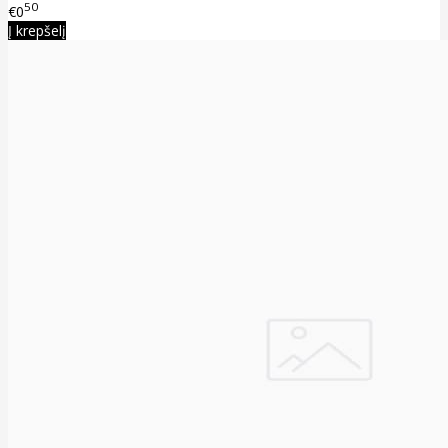
50
€0
Į krepšelį