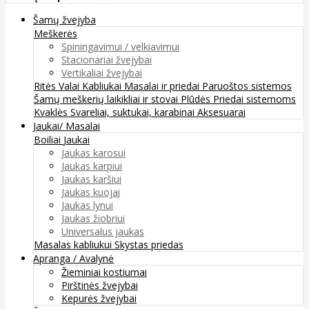
Šamų žvejyba
Meškerės
Spiningavimui / velkiavimui
Stacionariai žvejybai
Vertikaliai žvejybai
Ritės
Valai
Kabliukai
Masalai ir priedai
Paruoštos sistemos
Šamų meškerių laikikliai ir stovai
Plūdės
Priedai sistemoms
Kvaklės
Svareliai, suktukai, karabinai
Aksesuarai
Jaukai/ Masalai
Boiliai
Jaukai
Jaukas karosui
Jaukas karpiui
Jaukas karšiui
Jaukas kuojai
Jaukas lynui
Jaukas žiobriui
Universalus jaukas
Masalas kabliukui
Skystas priedas
Apranga / Avalynė
Žieminiai kostiumai
Pirštinės žvejybai
Kepurės žvejybai