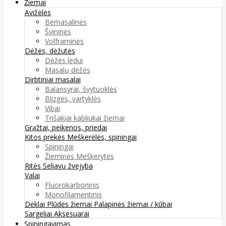
Žiemai
Avižėlės
Bemasalinės
Švininės
Volframinės
Dėžės, dėžutės
Dėžės ledui
Masalų dėžės
Dirbtiniai masalai
Balansyrai, švytuoklės
Blizgės, vartyklės
Vibai
Trišakiai kabliukai žiemai
Grąžtai, peikenos, priedai
Kitos prekės
Meškerėlės, spiningai
Spiningai
Žieminės Meškerytės
Ritės
Seliavų žvejyba
Valai
Fluorokarboninis
Monofilamentinis
Dėklai
Plūdės žiemai
Palapinės žiemai / kūbai
Sargeliai
Aksesuarai
Spiningavimas