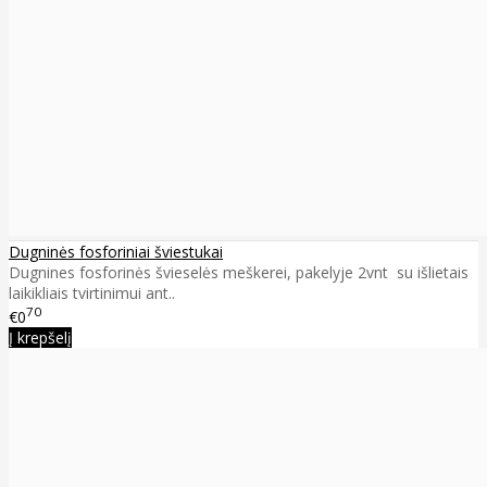
Dugninės fosforiniai šviestukai
Dugnines fosforinės švieselės meškerei, pakelyje 2vnt su išlietais
laikikliais tvirtinimui ant..
70
€0
Į krepšelį