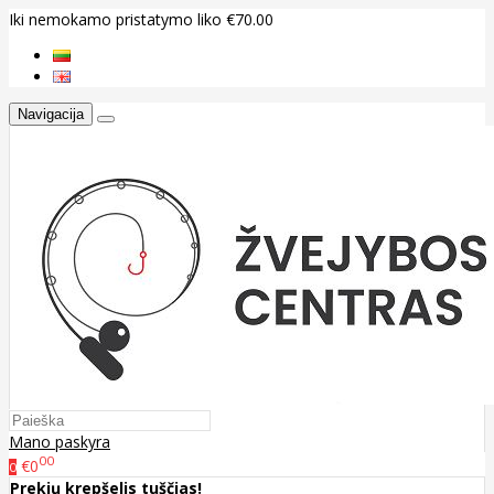
Iki nemokamo pristatymo liko €70.00
Navigacija
Mano paskyra
00
€0
0
Prekių krepšelis tuščias!