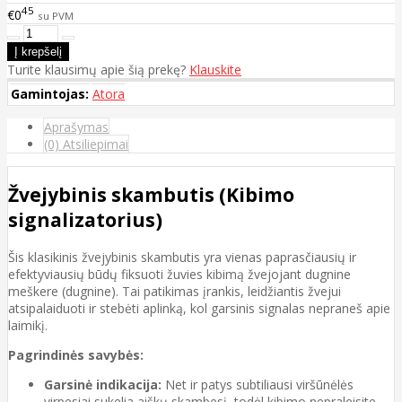
45
€0
su PVM
Turite klausimų apie šią prekę?
Klauskite
Gamintojas:
Atora
Aprašymas
(0) Atsiliepimai
Žvejybinis skambutis (Kibimo
signalizatorius)
Šis klasikinis žvejybinis skambutis yra vienas paprasčiausių ir
efektyviausių būdų fiksuoti žuvies kibimą žvejojant dugnine
meškere (dugnine). Tai patikimas įrankis, leidžiantis žvejui
atsipalaiduoti ir stebėti aplinką, kol garsinis signalas nepraneš apie
laimikį.
Pagrindinės savybės:
Garsinė indikacija:
Net ir patys subtiliausi viršūnėlės
virpesiai sukelia aiškų skambesį, todėl kibimo nepraleisite