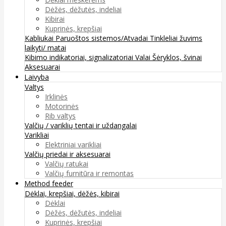
Dėžės, dėžutės, indeliai
Kibirai
Kuprinės, krepšiai
Kabliukai
Paruoštos sistemos/Atvadai
Tinkleliai žuvims
laikyti/ matai
Kibimo indikatoriai, signalizatoriai
Valai
Šėryklos, švinai
Aksesuarai
Laivyba
Valtys
Irklinės
Motorinės
Rib valtys
Valčių / variklių tentai ir uždangalai
Varikliai
Elektriniai varikliai
Valčių priedai ir aksesuarai
Valčių ratukai
Valčių furnitūra ir remontas
Method feeder
Dėklai, krepšiai, dėžės, kibirai
Dėklai
Dėžės, dėžutės, indeliai
Kuprinės, krepšiai