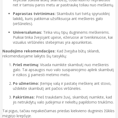
net ir tamsiu paros metu ar pasitraukę toliau nuo meškerių.
Paprastas tvirtinimas:
Skambutis turi tvirtą spyruoklinį
laikiklį, kuris patikimai užsifiksuoja ant meškerės galo
(viršūnėlės).
Universalumas:
Tinka visų tipų dugninėms meškerėms.
Puikiai tinka žvejojant upėse, ežeruose ar tvenkiniuose, kai
vizualus viršūnėlės stebėjimas yra apsunkintas.
Naudojimo rekomendacijos:
Kad žvejyba būtų sklandi,
rekomenduojame laikytis šių taisyklių:
Prieš metimą:
Visada nuimkite skambutį nuo meškerės
galo. Tai apsaugos nuo valo susipainiojimo aplink skambutį
ir rizikos jį pamesti metimo metu.
Po užmetimo:
Įtempę valą ir pastatę meškerę ant stovo,
uždėkite skambutį ant pačios viršūnėlės.
Pakirtimas:
Prieš traukdami žuvį, skambutį nuimkite, kad
jis netrukdytų valo judėjimui ir nekeltų papildomo triukšmo.
Tai pigus, tačiau nepakeičiamas priedas kiekvieno dugninės žūklės
mėgėjo krepšyje.