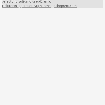
be autorių sutikimo draudžiama.
Elektroninių parduotuvių nuoma
-
eshoprent.com