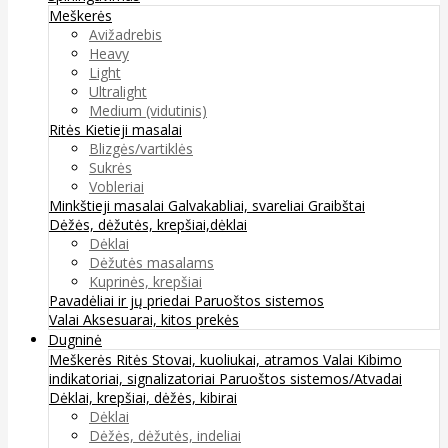
Meškerės
Avižadrebis
Heavy
Light
Ultralight
Medium (vidutinis)
Ritės
Kietieji masalai
Blizgės/vartiklės
Sukrės
Vobleriai
Minkštieji masalai
Galvakabliai, svareliai
Graibštai
Dėžės, dėžutės, krepšiai,dėklai
Dėklai
Dėžutės masalams
Kuprinės, krepšiai
Pavadėliai ir jų priedai
Paruoštos sistemos
Valai
Aksesuarai, kitos prekės
Dugninė
Meškerės
Ritės
Stovai, kuoliukai, atramos
Valai
Kibimo
indikatoriai, signalizatoriai
Paruoštos sistemos/Atvadai
Dėklai, krepšiai, dėžės, kibirai
Dėklai
Dėžės, dėžutės, indeliai