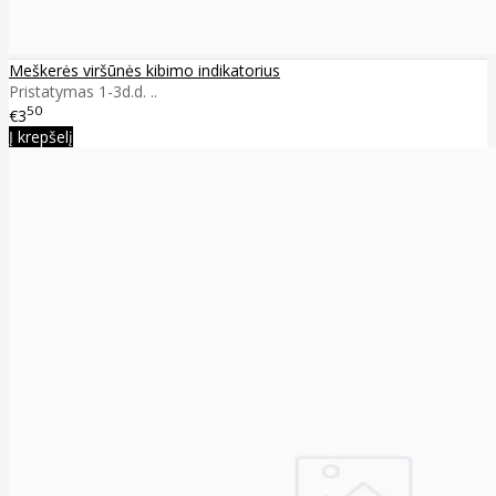
Meškerės viršūnės kibimo indikatorius
Pristatymas 1-3d.d. ..
50
€3
Į krepšelį