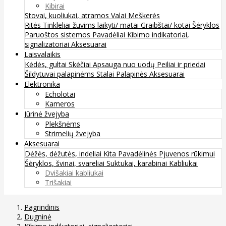
Kibirai
Stovai, kuoliukai, atramos
Valai
Meškerės
Ritės
Tinkleliai žuvims laikyti/ matai
Graibštai/ kotai
Šėryklos
Paruoštos sistemos
Pavadėliai
Kibimo indikatoriai,
signalizatoriai
Aksesuarai
Laisvalaikis
Kėdės, gultai
Skėčiai
Apsauga nuo uodų
Peiliai ir priedai
Šildytuvai palapinėms
Stalai
Palapinės
Aksesuarai
Elektronika
Echolotai
Kameros
Jūrinė žvejyba
Plekšnėms
Strimelių žvejyba
Aksesuarai
Dėžės, dėžutės, indeliai
Kita
Pavadėlinės
Pjuvenos rūkimui
Šėryklos, švinai, svareliai
Suktukai, karabinai
Kabliukai
Dvišakiai kabliukai
Trišakiai
Pagrindinis
Dugninė