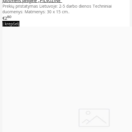
Juosmens piniginė „PILVŪZINĖ“
Prekių pristatymas Lietuvoje: 2-5 darbo dienos Techniniai
duomenys: Matmenys: 30 x 15 cm..
80
€2
Į krepšelį