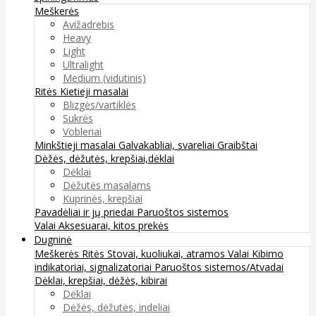
Meškerės
Avižadrebis
Heavy
Light
Ultralight
Medium (vidutinis)
Ritės
Kietieji masalai
Blizgės/vartiklės
Sukrės
Vobleriai
Minkštieji masalai
Galvakabliai, svareliai
Graibštai
Dėžės, dėžutės, krepšiai,dėklai
Dėklai
Dėžutės masalams
Kuprinės, krepšiai
Pavadėliai ir jų priedai
Paruoštos sistemos
Valai
Aksesuarai, kitos prekės
Dugninė
Meškerės
Ritės
Stovai, kuoliukai, atramos
Valai
Kibimo
indikatoriai, signalizatoriai
Paruoštos sistemos/Atvadai
Dėklai, krepšiai, dėžės, kibirai
Dėklai
Dėžės, dėžutės, indeliai