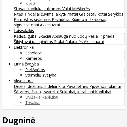
Kibirai
Stovai, kuoliukai, atramos
Valai
Meškerės
Ritės
Tinkleliai žuvims laikyti/ matai
Graibštai/ kotai
Šėryklos
Paruoštos sistemos
Pavadėliai
Kibimo indikatoriai,
signalizatoriai
Aksesuarai
Laisvalaikis
Kėdės, gultai
Skėčiai
Apsauga nuo uodų
Peiliai ir priedai
Šildytuvai palapinėms
Stalai
Palapinės
Aksesuarai
Elektronika
Echolotai
Kameros
Jūrinė žvejyba
Plekšnėms
Strimelių žvejyba
Aksesuarai
Dėžės, dėžutės, indeliai
Kita
Pavadėlinės
Pjuvenos rūkimui
Šėryklos, švinai, svareliai
Suktukai, karabinai
Kabliukai
Dvišakiai kabliukai
Trišakiai
Dugninė