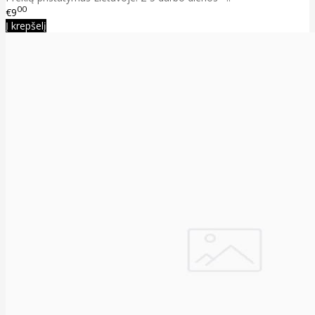
00
€9
Į krepšelį