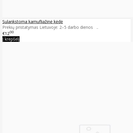
Sulankstoma kamufliažinė kėdė
Prekių pristatymas Lietuvoje: 2–5 darbo dienos ..
00
€12
Į krepšelį