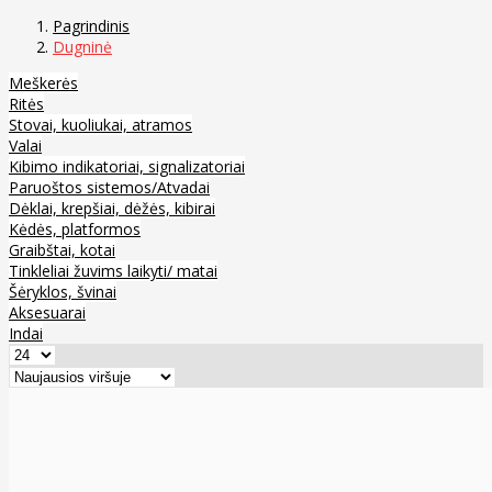
Pagrindinis
Dugninė
Meškerės
Ritės
Stovai, kuoliukai, atramos
Valai
Kibimo indikatoriai, signalizatoriai
Paruoštos sistemos/Atvadai
Dėklai, krepšiai, dėžės, kibirai
Kėdės, platformos
Graibštai, kotai
Tinkleliai žuvims laikyti/ matai
Šėryklos, švinai
Aksesuarai
Indai