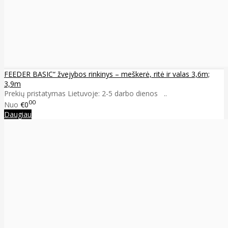
FEEDER BASIC“ žvejybos rinkinys – meškerė, ritė ir valas 3,6m;
3,9m
Prekių pristatymas Lietuvoje: 2-5 darbo dienos ..
00
Nuo
€0
Daugiau