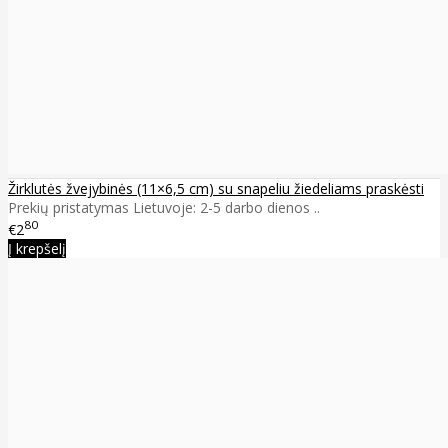
Žirklutės žvejybinės (11×6,5 cm) su snapeliu žiedeliams praskėsti
Prekių pristatymas Lietuvoje: 2-5 darbo dienos ..
80
€2
Į krepšelį