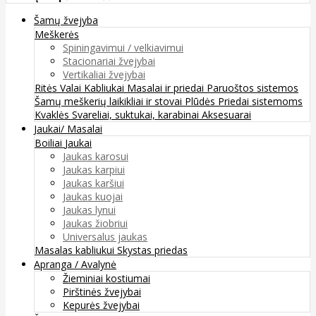
Šamų žvejyba
Meškerės
Spiningavimui / velkiavimui
Stacionariai žvejybai
Vertikaliai žvejybai
Ritės
Valai
Kabliukai
Masalai ir priedai
Paruoštos sistemos
Šamų meškerių laikikliai ir stovai
Plūdės
Priedai sistemoms
Kvaklės
Svareliai, suktukai, karabinai
Aksesuarai
Jaukai/ Masalai
Boiliai
Jaukai
Jaukas karosui
Jaukas karpiui
Jaukas karšiui
Jaukas kuojai
Jaukas lynui
Jaukas žiobriui
Universalus jaukas
Masalas kabliukui
Skystas priedas
Apranga / Avalynė
Žieminiai kostiumai
Pirštinės žvejybai
Kepurės žvejybai