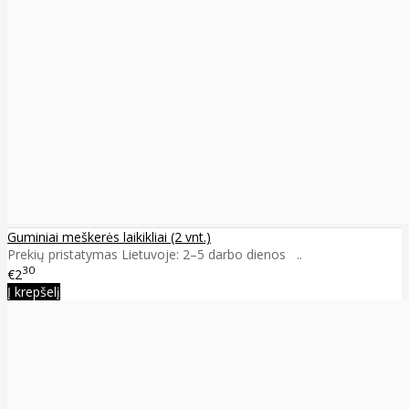
Guminiai meškerės laikikliai (2 vnt.)
Prekių pristatymas Lietuvoje: 2–5 darbo dienos ..
30
€2
Į krepšelį