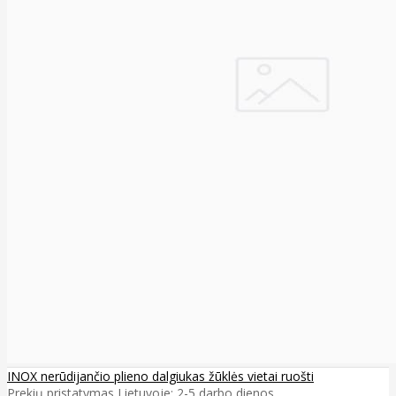
INOX nerūdijančio plieno dalgiukas žūklės vietai ruošti
Prekių pristatymas Lietuvoje: 2-5 darbo dienos ..