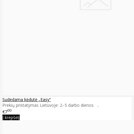
Sudedama kėdutė „Easy“
Prekių pristatymas Lietuvoje: 2–5 darbo dienos ..
00
€7
Į krepšelį