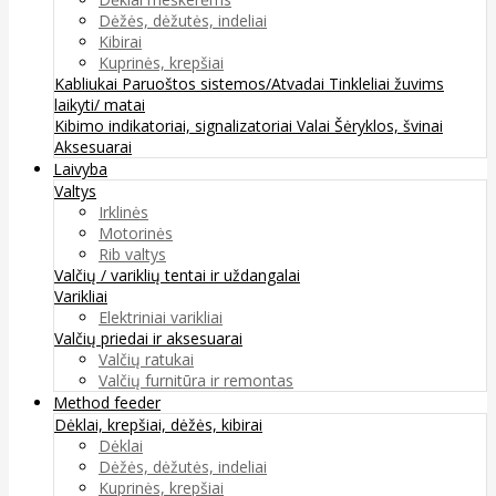
Dėžės, dėžutės, indeliai
Kibirai
Kuprinės, krepšiai
Kabliukai
Paruoštos sistemos/Atvadai
Tinkleliai žuvims
laikyti/ matai
Kibimo indikatoriai, signalizatoriai
Valai
Šėryklos, švinai
Aksesuarai
Laivyba
Valtys
Irklinės
Motorinės
Rib valtys
Valčių / variklių tentai ir uždangalai
Varikliai
Elektriniai varikliai
Valčių priedai ir aksesuarai
Valčių ratukai
Valčių furnitūra ir remontas
Method feeder
Dėklai, krepšiai, dėžės, kibirai
Dėklai
Dėžės, dėžutės, indeliai
Kuprinės, krepšiai