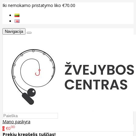
Iki nemokamo pristatymo liko €70.00
Navigacija
Mano paskyra
00
€0
0
Prekių krepšelis tuščias!