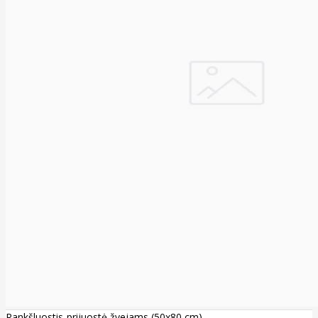
Rankšluostis-prijuostė žvejams (50x80 cm)