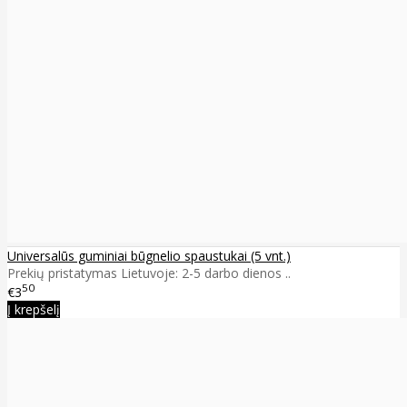
Universalūs guminiai būgnelio spaustukai (5 vnt.)
Prekių pristatymas Lietuvoje: 2-5 darbo dienos ..
50
€3
Į krepšelį