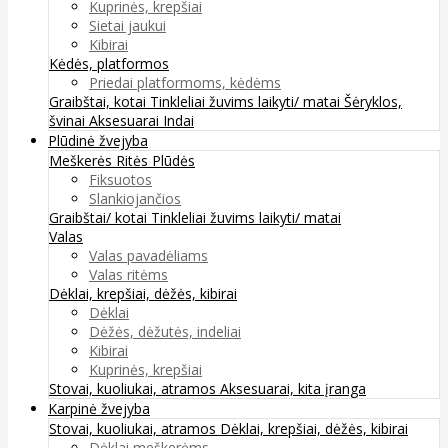
Kuprinės, krepšiai
Sietai jaukui
Kibirai
Kėdės, platformos
Priedai platformoms, kėdėms
Graibštai, kotai
Tinkleliai žuvims laikyti/ matai
Šėryklos,
švinai
Aksesuarai
Indai
Plūdinė žvejyba
Meškerės
Ritės
Plūdės
Fiksuotos
Slankiojančios
Graibštai/ kotai
Tinkleliai žuvims laikyti/ matai
Valas
Valas pavadėliams
Valas ritėms
Dėklai, krepšiai, dėžės, kibirai
Dėklai
Dėžės, dėžutės, indeliai
Kibirai
Kuprinės, krepšiai
Stovai, kuoliukai, atramos
Aksesuarai, kita įranga
Karpinė žvejyba
Stovai, kuoliukai, atramos
Dėklai, krepšiai, dėžės, kibirai
Dėklai meškerėms