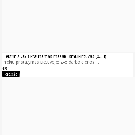
Elektrinis USB kraunamas masalų smulkintuvas (0,5 l)
Prekių pristatymas Lietuvoje: 2–5 darbo dienos ..
50
€9
Į krepšelį