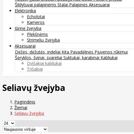
Šildytuvai palapinėms
Stalai
Palapinės
Aksesuarai
Elektronika
Echolotai
Kameros
Jūrinė žvejyba
Plekšnėms
Strimelių žvejyba
Aksesuarai
Dėžės, dėžutės, indeliai
Kita
Pavadėlinės
Pjuvenos rūkimui
Šėryklos, švinai, svareliai
Suktukai, karabinai
Kabliukai
Dvišakiai kabliukai
Trišakiai
Seliavų žvejyba
Pagrindinis
Žiemai
Seliavų žvejyba