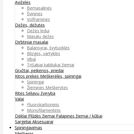
Avižėlės
Bemasalinės
Švininės
Volframinės
Dėžės, dėžutės
Dėžės ledui
Masalų dėžės
Dirbtiniai masalai
Balansyrai, švytuoklės
Blizgės, vartyklės
Vibai
Trišakiai kabliukai žiemai
Grąžtai, peikenos, priedai
Kitos prekės
Meškerėlės, spiningai
Spiningai
Žieminės Meškerytės
Ritės
Seliavų žvejyba
Valai
Fluorokarboninis
Monofilamentinis
Dėklai
Plūdės žiemai
Palapinės žiemai / kūbai
Sargeliai
Aksesuarai
Spiningavimas
Meškerės