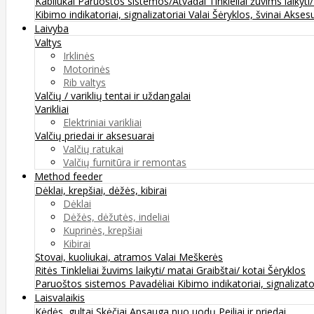
Kabliukai
Paruoštos sistemos/Atvadai
Tinkleliai žuvims laikyti
Kibimo indikatoriai, signalizatoriai
Valai
Šėryklos, švinai
Aksesu
Laivyba
Valtys
Irklinės
Motorinės
Rib valtys
Valčių / variklių tentai ir uždangalai
Varikliai
Elektriniai varikliai
Valčių priedai ir aksesuarai
Valčių ratukai
Valčių furnitūra ir remontas
Method feeder
Dėklai, krepšiai, dėžės, kibirai
Dėklai
Dėžės, dėžutės, indeliai
Kuprinės, krepšiai
Kibirai
Stovai, kuoliukai, atramos
Valai
Meškerės
Ritės
Tinkleliai žuvims laikyti/ matai
Graibštai/ kotai
Šėryklos
Paruoštos sistemos
Pavadėliai
Kibimo indikatoriai, signalizato
Laisvalaikis
Kėdės, gultai
Skėčiai
Apsauga nuo uodų
Peiliai ir priedai