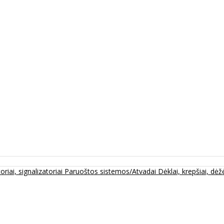
oriai, signalizatoriai
Paruoštos sistemos/Atvadai
Dėklai, krepšiai, dėžė