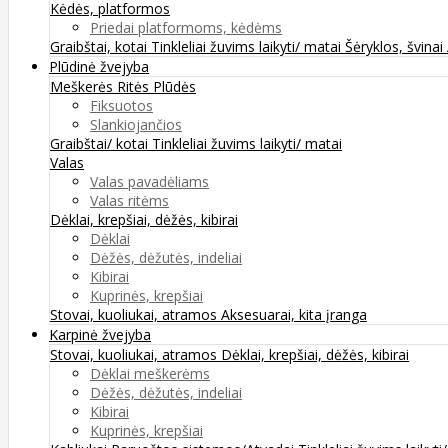
Kėdės, platformos
Priedai platformoms, kėdėms
Graibštai, kotai
Tinkleliai žuvims laikyti/ matai
Šėryklos, švinai
Plūdinė žvejyba
Meškerės
Ritės
Plūdės
Fiksuotos
Slankiojančios
Graibštai/ kotai
Tinkleliai žuvims laikyti/ matai
Valas
Valas pavadėliams
Valas ritėms
Dėklai, krepšiai, dėžės, kibirai
Dėklai
Dėžės, dėžutės, indeliai
Kibirai
Kuprinės, krepšiai
Stovai, kuoliukai, atramos
Aksesuarai, kita įranga
Karpinė žvejyba
Stovai, kuoliukai, atramos
Dėklai, krepšiai, dėžės, kibirai
Dėklai meškerėms
Dėžės, dėžutės, indeliai
Kibirai
Kuprinės, krepšiai