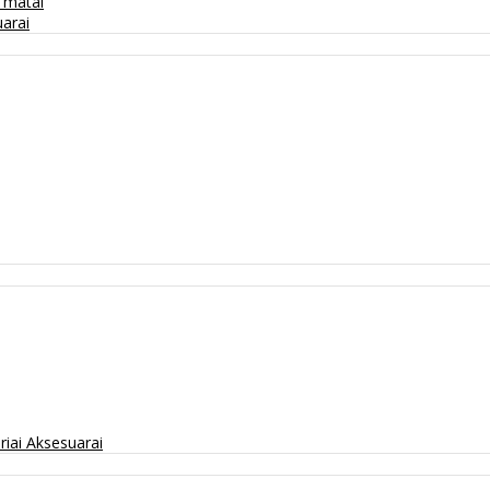
/ matai
arai
riai
Aksesuarai