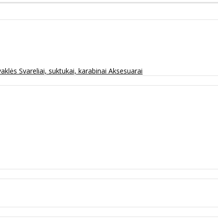
vaklės
Svareliai, suktukai, karabinai
Aksesuarai