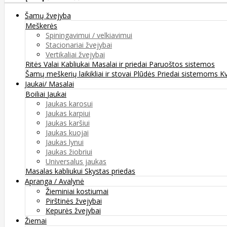
Šamų žvejyba
Meškerės
Spiningavimui / velkiavimui
Stacionariai žvejybai
Vertikaliai žvejybai
Ritės
Valai
Kabliukai
Masalai ir priedai
Paruoštos sistemos
Šamų meškerių laikikliai ir stovai
Plūdės
Priedai sistemoms
K
Jaukai/ Masalai
Boiliai
Jaukai
Jaukas karosui
Jaukas karpiui
Jaukas karšiui
Jaukas kuojai
Jaukas lynui
Jaukas žiobriui
Universalus jaukas
Masalas kabliukui
Skystas priedas
Apranga / Avalynė
Žieminiai kostiumai
Pirštinės žvejybai
Kepurės žvejybai
Žiemai