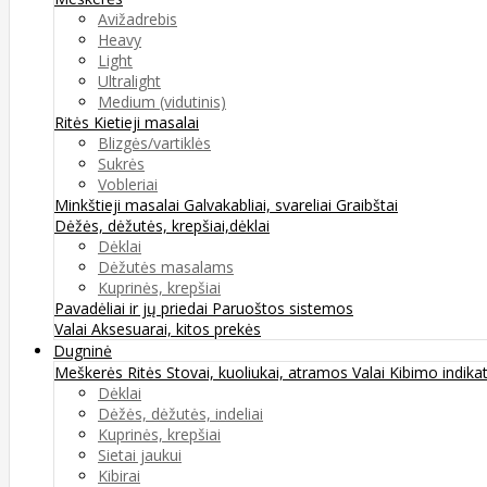
Avižadrebis
Heavy
Light
Ultralight
Medium (vidutinis)
Ritės
Kietieji masalai
Blizgės/vartiklės
Sukrės
Vobleriai
Minkštieji masalai
Galvakabliai, svareliai
Graibštai
Dėžės, dėžutės, krepšiai,dėklai
Dėklai
Dėžutės masalams
Kuprinės, krepšiai
Pavadėliai ir jų priedai
Paruoštos sistemos
Valai
Aksesuarai, kitos prekės
Dugninė
Meškerės
Ritės
Stovai, kuoliukai, atramos
Valai
Kibimo indikat
Dėklai
Dėžės, dėžutės, indeliai
Kuprinės, krepšiai
Sietai jaukui
Kibirai