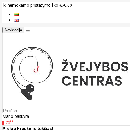
Iki nemokamo pristatymo liko €70.00
Navigacija
Mano paskyra
00
€0
0
Prekių krepšelis tuščias!