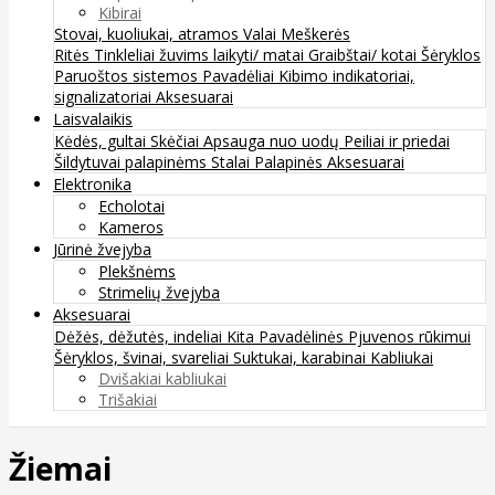
Kibirai
Stovai, kuoliukai, atramos
Valai
Meškerės
Ritės
Tinkleliai žuvims laikyti/ matai
Graibštai/ kotai
Šėryklos
Paruoštos sistemos
Pavadėliai
Kibimo indikatoriai,
signalizatoriai
Aksesuarai
Laisvalaikis
Kėdės, gultai
Skėčiai
Apsauga nuo uodų
Peiliai ir priedai
Šildytuvai palapinėms
Stalai
Palapinės
Aksesuarai
Elektronika
Echolotai
Kameros
Jūrinė žvejyba
Plekšnėms
Strimelių žvejyba
Aksesuarai
Dėžės, dėžutės, indeliai
Kita
Pavadėlinės
Pjuvenos rūkimui
Šėryklos, švinai, svareliai
Suktukai, karabinai
Kabliukai
Dvišakiai kabliukai
Trišakiai
Žiemai