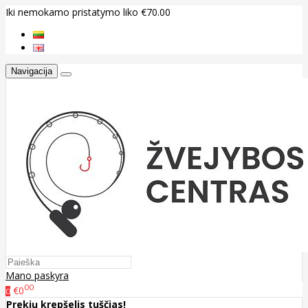
Iki nemokamo pristatymo liko €70.00
Navigacija
Mano paskyra
00
€0
0
Prekių krepšelis tuščias!