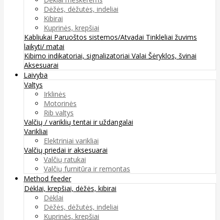
Dėžės, dėžutės, indeliai
Kibirai
Kuprinės, krepšiai
Kabliukai
Paruoštos sistemos/Atvadai
Tinkleliai žuvims
laikyti/ matai
Kibimo indikatoriai, signalizatoriai
Valai
Šėryklos, švinai
Aksesuarai
Laivyba
Valtys
Irklinės
Motorinės
Rib valtys
Valčių / variklių tentai ir uždangalai
Varikliai
Elektriniai varikliai
Valčių priedai ir aksesuarai
Valčių ratukai
Valčių furnitūra ir remontas
Method feeder
Dėklai, krepšiai, dėžės, kibirai
Dėklai
Dėžės, dėžutės, indeliai
Kuprinės, krepšiai