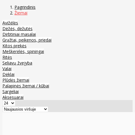
Pagrindinis
Žiemai
Avižėlės
Dėžės, dėžutės
Dirbtiniai masalai
Grąžtai, peikenos, priedai
Kitos prekės
Meškerėlės, spiningai
Ritės
Seliavų žvejyba
Valai
Dėklai
Plūdės žiemai
Palapinės žiemai / kūbai
Sargeliai
Aksesuarai