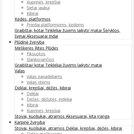
Kuprinės, krepšiai
Sietai jaukui
Kibirai
Kėdės, platformos
Priedai platformoms, kėdėms
Graibštai, kotai
Tinkleliai žuvims laikyti/ matai
Šėryklos,
švinai
Aksesuarai
Indai
Plūdinė žvejyba
Meškerės
Ritės
Plūdės
Fiksuotos
Slankiojančios
Graibštai/ kotai
Tinkleliai žuvims laikyti/ matai
Valas
Valas pavadėliams
Valas ritėms
Dėklai, krepšiai, dėžės, kibirai
Dėklai
Dėžės, dėžutės, indeliai
Kibirai
Kuprinės, krepšiai
Stovai, kuoliukai, atramos
Aksesuarai, kita įranga
Karpinė žvejyba
Stovai, kuoliukai, atramos
Dėklai, krepšiai, dėžės, kibirai
Dėklai meškerėms