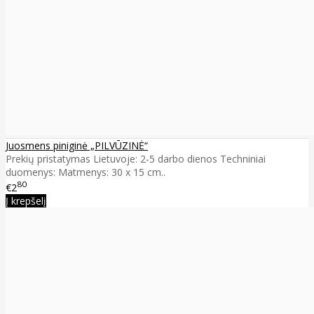
Juosmens piniginė „PILVŪZINĖ“
Prekių pristatymas Lietuvoje: 2-5 darbo dienos Techniniai
duomenys: Matmenys: 30 x 15 cm..
80
€2
Į krepšelį