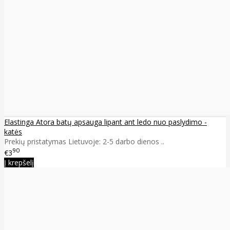
Elastinga Atora batų apsauga lipant ant ledo nuo paslydimo -
katės
Prekių pristatymas Lietuvoje: 2-5 darbo dienos ..
90
€3
Į krepšelį