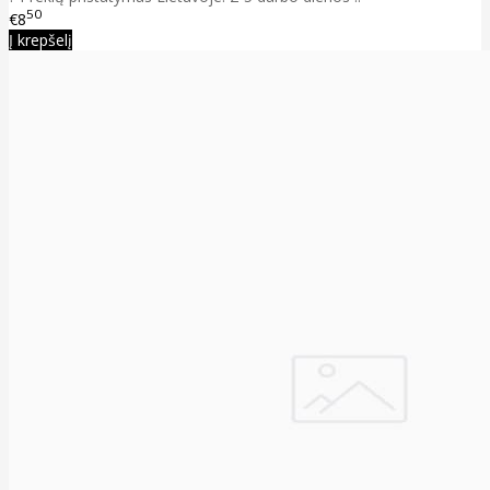
50
€8
Į krepšelį