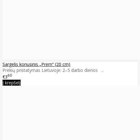
Sargelis konusinis „Prem“ (20 cm)
Prekių pristatymas Lietuvoje: 2–5 darbo dienos ..
60
€3
Į krepšelį