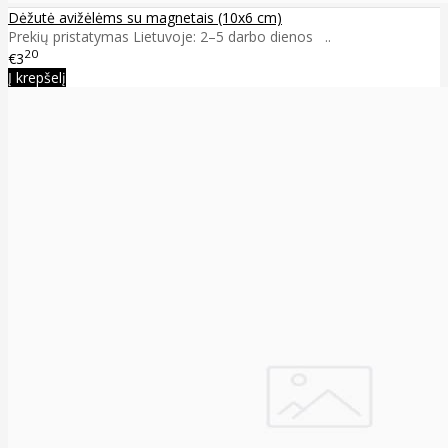
Dėžutė avižėlėms su magnetais (10x6 cm)
Prekių pristatymas Lietuvoje: 2–5 darbo dienos ..
20
€3
Į krepšelį