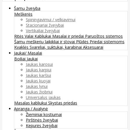
Šamų žvejyba
Meškerės
Spiningavimui / velkiavimui
Stacionariai žvejybai
Vertikaliai žvejybai
Ritės
Valai
Kabliukai
Masalai ir priedai
Paruoštos sistemos
Šamų meškerių laikikliai ir stovai
Plūdės
Priedai sistemoms
Kvaklės
Svareliai, suktukai, karabinai
Aksesuarai
Jaukai/ Masalai
Boiliai
Jaukai
Jaukas karosui
Jaukas karpiui
Jaukas karšiui
Jaukas kuojai
Jaukas lynui
Jaukas žiobriui
Universalus jaukas
Masalas kabliukui
Skystas priedas
Apranga / Avalynė
Žieminiai kostiumai
Pirštinės žvejybai
Kepurės žvejybai