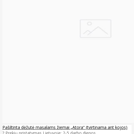
Pašiltinta dėžutė masalams žiemai „Atora“ (tvirtinama ant kojos)
? Prekių pristatymas Lietuvoje: 2-5 darbo dienos ..