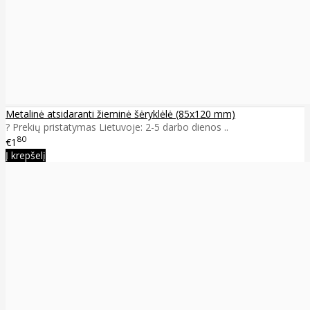
Metalinė atsidaranti žieminė šėryklėlė (85x120 mm)
? Prekių pristatymas Lietuvoje: 2-5 darbo dienos ..
80
€1
Į krepšelį