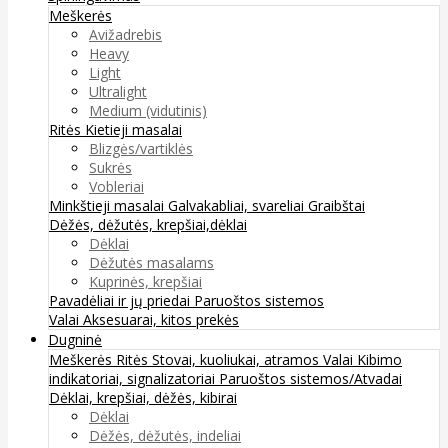
Meškerės
Avižadrebis
Heavy
Light
Ultralight
Medium (vidutinis)
Ritės
Kietieji masalai
Blizgės/vartiklės
Sukrės
Vobleriai
Minkštieji masalai
Galvakabliai, svareliai
Graibštai
Dėžės, dėžutės, krepšiai,dėklai
Dėklai
Dėžutės masalams
Kuprinės, krepšiai
Pavadėliai ir jų priedai
Paruoštos sistemos
Valai
Aksesuarai, kitos prekės
Dugninė
Meškerės
Ritės
Stovai, kuoliukai, atramos
Valai
Kibimo
indikatoriai, signalizatoriai
Paruoštos sistemos/Atvadai
Dėklai, krepšiai, dėžės, kibirai
Dėklai
Dėžės, dėžutės, indeliai