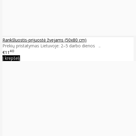
Rankšluostis-prijuostė žvejams (50x80 cm)
Prekių pristatymas Lietuvoje: 2–5 darbo dienos ..
40
€11
Į krepšelį