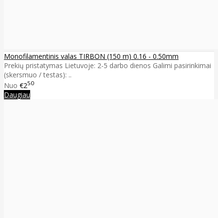
Monofilamentinis valas TIRBON (150 m) 0.16 - 0.50mm
Prekių pristatymas Lietuvoje: 2-5 darbo dienos Galimi pasirinkimai
(skersmuo / testas): ..
50
Nuo
€2
Daugiau