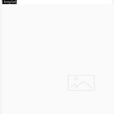
Į krepšelį