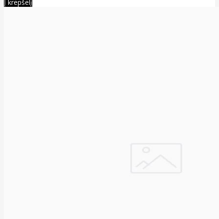
Į krepšelį