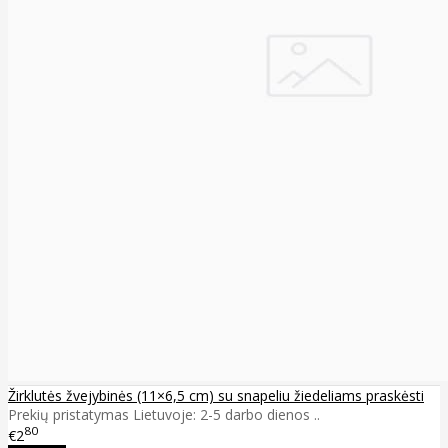
Žirklutės žvejybinės (11×6,5 cm) su snapeliu žiedeliams praskėsti
Prekių pristatymas Lietuvoje: 2-5 darbo dienos ..
80
€2