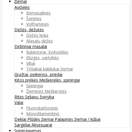
Žiemai
Avižėlės
Bemasalinės
Švininės
Volframinės
Dėžės, dėžutės
Dėžės ledui
Masalų dėžės
Dirbtiniai masalai
Balansyrai, švytuoklės
Blizgės, vartyklės
Vibai
Trišakiai kabliukai žiemai
Grąžtai, peikenos, priedai
Kitos prekės
Meškerėlės, spiningai
Spiningai
Žieminės Meškerytės
Ritės
Seliavų žvejyba
Valai
Fluorokarboninis
Monofilamentinis
Dėklai
Plūdės žiemai
Palapinės žiemai / kūbai
Sargeliai
Aksesuarai
Spiningavimas