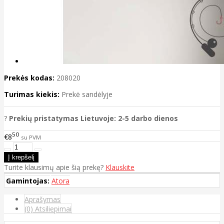
Prekės kodas:
208020
Turimas kiekis:
Prekė sandėlyje
?
Prekių pristatymas Lietuvoje: 2-5 darbo dienos
50
€8
su PVM
Turite klausimų apie šią prekę?
Klauskite
Gamintojas:
Atora
Aprašymas
(0) Atsiliepimai