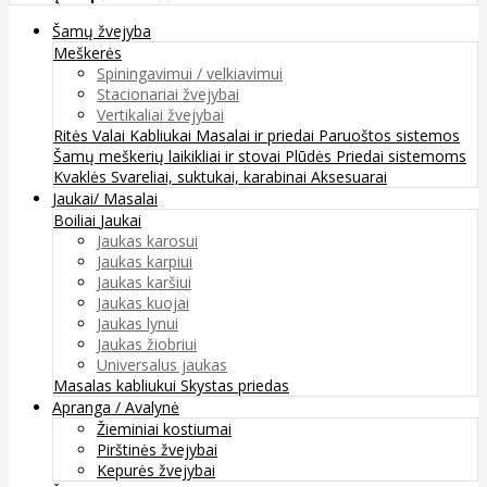
Šamų žvejyba
Meškerės
Spiningavimui / velkiavimui
Stacionariai žvejybai
Vertikaliai žvejybai
Ritės
Valai
Kabliukai
Masalai ir priedai
Paruoštos sistemos
Šamų meškerių laikikliai ir stovai
Plūdės
Priedai sistemoms
Kvaklės
Svareliai, suktukai, karabinai
Aksesuarai
Jaukai/ Masalai
Boiliai
Jaukai
Jaukas karosui
Jaukas karpiui
Jaukas karšiui
Jaukas kuojai
Jaukas lynui
Jaukas žiobriui
Universalus jaukas
Masalas kabliukui
Skystas priedas
Apranga / Avalynė
Žieminiai kostiumai
Pirštinės žvejybai
Kepurės žvejybai