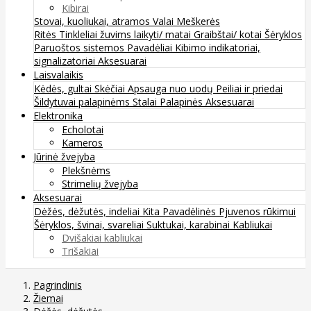
Kibirai
Stovai, kuoliukai, atramos
Valai
Meškerės
Ritės
Tinkleliai žuvims laikyti/ matai
Graibštai/ kotai
Šėryklos
Paruoštos sistemos
Pavadėliai
Kibimo indikatoriai,
signalizatoriai
Aksesuarai
Laisvalaikis
Kėdės, gultai
Skėčiai
Apsauga nuo uodų
Peiliai ir priedai
Šildytuvai palapinėms
Stalai
Palapinės
Aksesuarai
Elektronika
Echolotai
Kameros
Jūrinė žvejyba
Plekšnėms
Strimelių žvejyba
Aksesuarai
Dėžės, dėžutės, indeliai
Kita
Pavadėlinės
Pjuvenos rūkimui
Šėryklos, švinai, svareliai
Suktukai, karabinai
Kabliukai
Dvišakiai kabliukai
Trišakiai
Pagrindinis
Žiemai