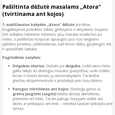
Pašiltinta dėžutė masalams „Atora“
(tvirtinama ant kojos)
Ši
aukščiausios kokybės „Atora“ dėžutė
yra tikras
išsigelbėjimas poledinės žūklės gerbėjams ir aktyviems žvejams.
Dėl unikalios tvirtinimo sistemos jūsų masalai visada bus po
ranka, o pašiltintas korpusas apsaugos juos nuo neigiamo
aplinkos poveikio, užtikrindamas, kad lervos išliktų gyvybingos net
ir spaudžiant šaltukui.
Pagrindinės savybės:
Dvigubas skyrius:
Dėžutė yra
dviguba
, todėl vienu metu
galite laikyti du skirtingus masalus (pavyzdžiui, uodo trūklio
lervas ir musės lervas) jų nesumaišydami. Tai leidžia
greičiau eksperimentuoti ir prisitaikyti prie žuvų kibimo.
Patogus tvirtinimas ant kojos:
Elastinga guma su
greita jungtimi (sagtis)
leidžia dėžutę akimirksniu
pritvirtinti virš kelio. Tai itin patogu žvejojant sėdint ant
dėžės ar priklaupus ant ledo – nereikia kaskart lankstytis prie
žemės.