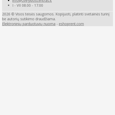
info@zvejyboscentras.lt
I - VII 08.00 - 17.00
2026 © Visos teisės saugomos. Kopijuoti, platinti svetainės turinį
be autorių sutikimo draudžiama.
Elektroninių parduotuvių nuoma
-
eshoprent.com