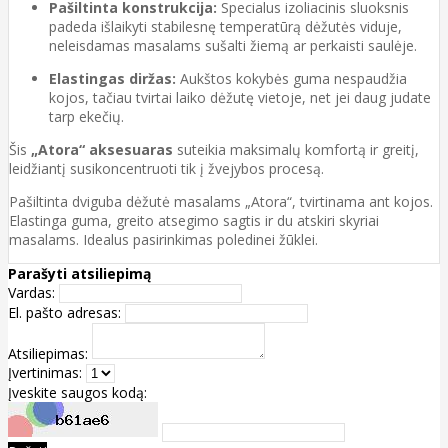
Pašiltinta konstrukcija:
Specialus izoliacinis sluoksnis
padeda išlaikyti stabilesnę temperatūrą dėžutės viduje,
neleisdamas masalams sušalti žiemą ar perkaisti saulėje.
Elastingas diržas:
Aukštos kokybės guma nespaudžia
kojos, tačiau tvirtai laiko dėžutę vietoje, net jei daug judate
tarp ekečių.
Šis
„Atora“ aksesuaras
suteikia maksimalų komfortą ir greitį,
leidžiantį susikoncentruoti tik į žvejybos procesą.
Pašiltinta dviguba dėžutė masalams „Atora“, tvirtinama ant kojos.
Elastinga guma, greito atsegimo sagtis ir du atskiri skyriai
masalams. Idealus pasirinkimas poledinei žūklei.
Parašyti atsiliepimą
Vardas:
El. pašto adresas:
Atsiliepimas:
Įvertinimas:
Įveskite saugos kodą: