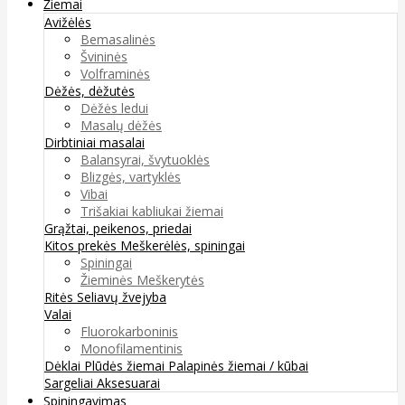
Žiemai
Avižėlės
Bemasalinės
Švininės
Volframinės
Dėžės, dėžutės
Dėžės ledui
Masalų dėžės
Dirbtiniai masalai
Balansyrai, švytuoklės
Blizgės, vartyklės
Vibai
Trišakiai kabliukai žiemai
Grąžtai, peikenos, priedai
Kitos prekės
Meškerėlės, spiningai
Spiningai
Žieminės Meškerytės
Ritės
Seliavų žvejyba
Valai
Fluorokarboninis
Monofilamentinis
Dėklai
Plūdės žiemai
Palapinės žiemai / kūbai
Sargeliai
Aksesuarai
Spiningavimas