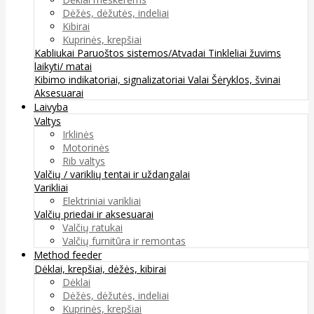
Dėžės, dėžutės, indeliai
Kibirai
Kuprinės, krepšiai
Kabliukai
Paruoštos sistemos/Atvadai
Tinkleliai žuvims
laikyti/ matai
Kibimo indikatoriai, signalizatoriai
Valai
Šėryklos, švinai
Aksesuarai
Laivyba
Valtys
Irklinės
Motorinės
Rib valtys
Valčių / variklių tentai ir uždangalai
Varikliai
Elektriniai varikliai
Valčių priedai ir aksesuarai
Valčių ratukai
Valčių furnitūra ir remontas
Method feeder
Dėklai, krepšiai, dėžės, kibirai
Dėklai
Dėžės, dėžutės, indeliai
Kuprinės, krepšiai