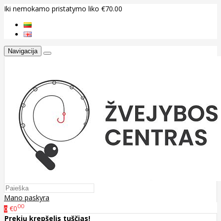
Iki nemokamo pristatymo liko €70.00
Navigacija
Mano paskyra
00
€0
0
Prekių krepšelis tuščias!