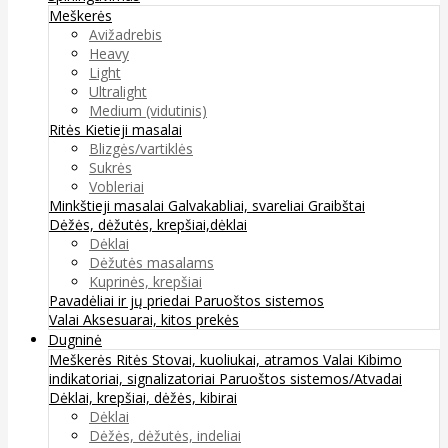
Meškerės
Avižadrebis
Heavy
Light
Ultralight
Medium (vidutinis)
Ritės
Kietieji masalai
Blizgės/vartiklės
Sukrės
Vobleriai
Minkštieji masalai
Galvakabliai, svareliai
Graibštai
Dėžės, dėžutės, krepšiai,dėklai
Dėklai
Dėžutės masalams
Kuprinės, krepšiai
Pavadėliai ir jų priedai
Paruoštos sistemos
Valai
Aksesuarai, kitos prekės
Dugninė
Meškerės
Ritės
Stovai, kuoliukai, atramos
Valai
Kibimo
indikatoriai, signalizatoriai
Paruoštos sistemos/Atvadai
Dėklai, krepšiai, dėžės, kibirai
Dėklai
Dėžės, dėžutės, indeliai