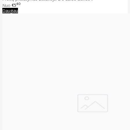
40
Nuo
€5
Daugiau