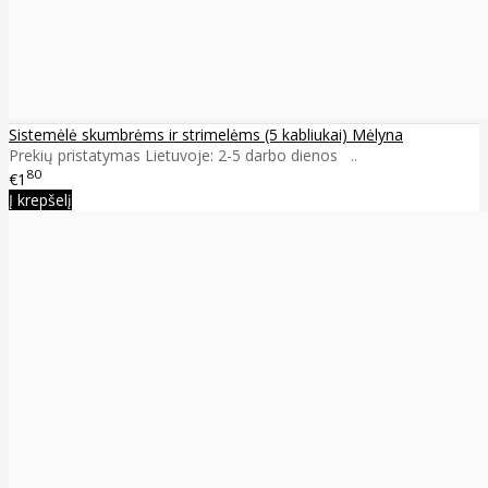
Sistemėlė skumbrėms ir strimelėms (5 kabliukai) Mėlyna
Prekių pristatymas Lietuvoje: 2-5 darbo dienos ..
80
€1
Į krepšelį