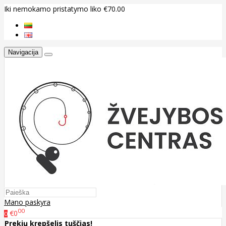
Iki nemokamo pristatymo liko €70.00
Navigacija
Mano paskyra
00
€0
0
Prekių krepšelis tuščias!