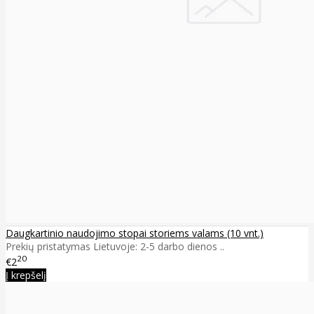
Daugkartinio naudojimo stopai storiems valams (10 vnt.)
Prekių pristatymas Lietuvoje: 2-5 darbo dienos ..
20
€2
Į krepšelį