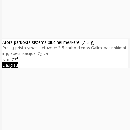
Atora paruošta sistema plūdinei meškerei (2–3 g)
Prekių pristatymas Lietuvoje: 2-5 darbo dienos Galimi pasirinkimai
ir jų specifikacijos: 2g va..
40
Nuo
€2
Daugiau