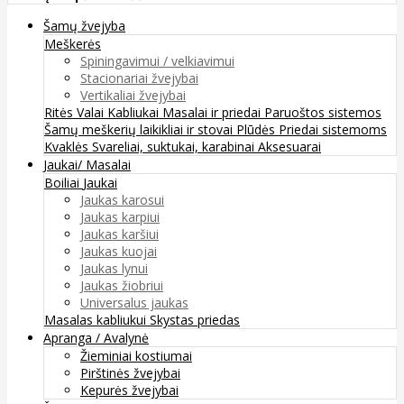
Šamų žvejyba
Meškerės
Spiningavimui / velkiavimui
Stacionariai žvejybai
Vertikaliai žvejybai
Ritės
Valai
Kabliukai
Masalai ir priedai
Paruoštos sistemos
Šamų meškerių laikikliai ir stovai
Plūdės
Priedai sistemoms
Kvaklės
Svareliai, suktukai, karabinai
Aksesuarai
Jaukai/ Masalai
Boiliai
Jaukai
Jaukas karosui
Jaukas karpiui
Jaukas karšiui
Jaukas kuojai
Jaukas lynui
Jaukas žiobriui
Universalus jaukas
Masalas kabliukui
Skystas priedas
Apranga / Avalynė
Žieminiai kostiumai
Pirštinės žvejybai
Kepurės žvejybai