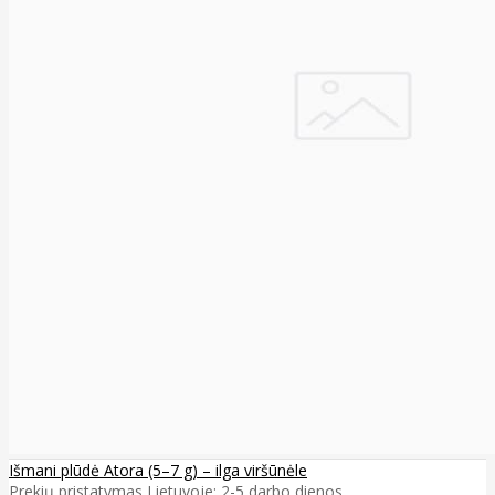
Išmani plūdė Atora (5–7 g) – ilga viršūnėle
Prekių pristatymas Lietuvoje: 2-5 darbo dienos ..