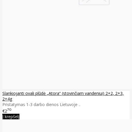
Slankiojanti ovali plūdė „Atora“ (stovinčiam vandeniui) 2+2, 2+3,
2+4g
Pristatymas 1-3 darbo dienos Lietuvoje ..
70
€2
Į krepšelį