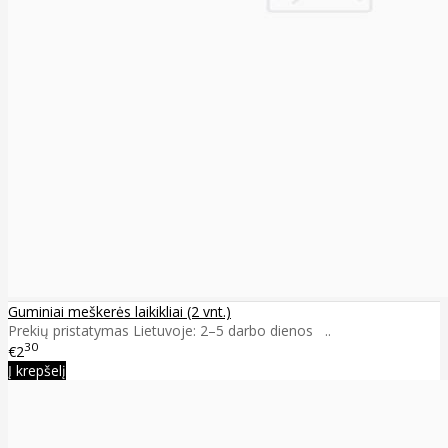
Guminiai meškerės laikikliai (2 vnt.)
Prekių pristatymas Lietuvoje: 2–5 darbo dienos ..
30
€2
Į krepšelį