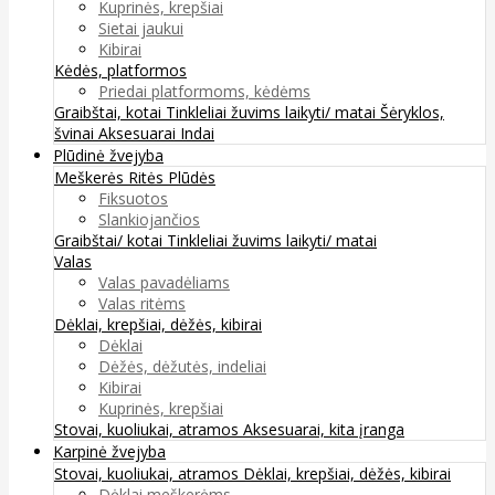
Kuprinės, krepšiai
Sietai jaukui
Kibirai
Kėdės, platformos
Priedai platformoms, kėdėms
Graibštai, kotai
Tinkleliai žuvims laikyti/ matai
Šėryklos,
švinai
Aksesuarai
Indai
Plūdinė žvejyba
Meškerės
Ritės
Plūdės
Fiksuotos
Slankiojančios
Graibštai/ kotai
Tinkleliai žuvims laikyti/ matai
Valas
Valas pavadėliams
Valas ritėms
Dėklai, krepšiai, dėžės, kibirai
Dėklai
Dėžės, dėžutės, indeliai
Kibirai
Kuprinės, krepšiai
Stovai, kuoliukai, atramos
Aksesuarai, kita įranga
Karpinė žvejyba
Stovai, kuoliukai, atramos
Dėklai, krepšiai, dėžės, kibirai
Dėklai meškerėms