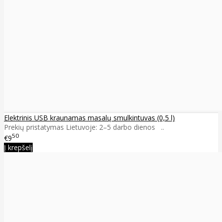
Elektrinis USB kraunamas masalų smulkintuvas (0,5 l)
Prekių pristatymas Lietuvoje: 2–5 darbo dienos ..
50
€9
Į krepšelį