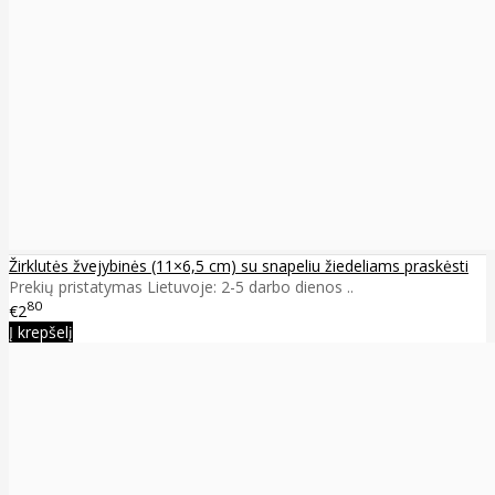
Žirklutės žvejybinės (11×6,5 cm) su snapeliu žiedeliams praskėsti
Prekių pristatymas Lietuvoje: 2-5 darbo dienos ..
80
€2
Į krepšelį