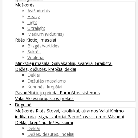
Meškerės
Avižadrebis
Heavy
Light
Ultralight
Medium (vidutinis)
Ritės
Kietieji masalai
Blizgės/vartiklės
Sukrės
Vobleriai
Minkštieji masalai
Galvakabliai, svareliai
Graibštai
Dėžės, dėžutės, krepšiai,dėklai
Dėklai
Dėžutės masalams
Kuprinės, krepšiai
Pavadėliai ir jų priedai
Paruoštos sistemos
Valai
Aksesuarai, kitos prekės
Dugninė
Meškerės
Ritės
Stovai, kuoliukai, atramos
Valai
Kibimo
indikatoriai, signalizatoriai
Paruoštos sistemos/Atvadai
Dėklai, krepšiai, dėžės, kibirai
Dėklai
Dėžės, dėžutės, indeliai