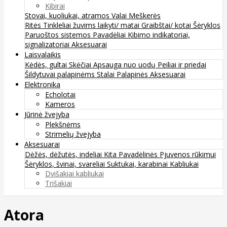
Kibirai
Stovai, kuoliukai, atramos
Valai
Meškerės
Ritės
Tinkleliai žuvims laikyti/ matai
Graibštai/ kotai
Šėryklos
Paruoštos sistemos
Pavadėliai
Kibimo indikatoriai,
signalizatoriai
Aksesuarai
Laisvalaikis
Kėdės, gultai
Skėčiai
Apsauga nuo uodų
Peiliai ir priedai
Šildytuvai palapinėms
Stalai
Palapinės
Aksesuarai
Elektronika
Echolotai
Kameros
Jūrinė žvejyba
Plekšnėms
Strimelių žvejyba
Aksesuarai
Dėžės, dėžutės, indeliai
Kita
Pavadėlinės
Pjuvenos rūkimui
Šėryklos, švinai, svareliai
Suktukai, karabinai
Kabliukai
Dvišakiai kabliukai
Trišakiai
Atora