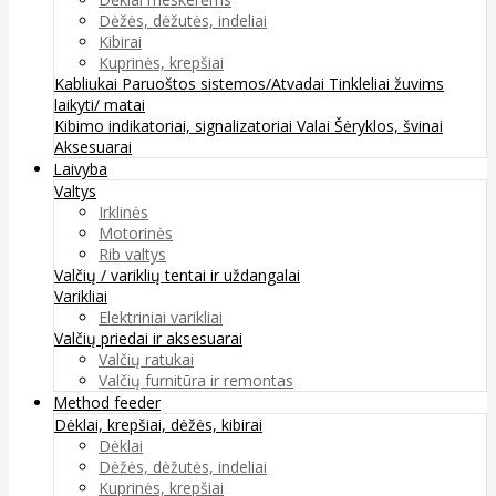
Dėžės, dėžutės, indeliai
Kibirai
Kuprinės, krepšiai
Kabliukai
Paruoštos sistemos/Atvadai
Tinkleliai žuvims
laikyti/ matai
Kibimo indikatoriai, signalizatoriai
Valai
Šėryklos, švinai
Aksesuarai
Laivyba
Valtys
Irklinės
Motorinės
Rib valtys
Valčių / variklių tentai ir uždangalai
Varikliai
Elektriniai varikliai
Valčių priedai ir aksesuarai
Valčių ratukai
Valčių furnitūra ir remontas
Method feeder
Dėklai, krepšiai, dėžės, kibirai
Dėklai
Dėžės, dėžutės, indeliai
Kuprinės, krepšiai