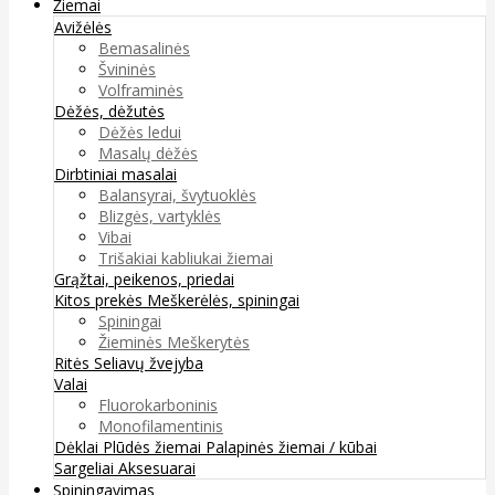
Žiemai
Avižėlės
Bemasalinės
Švininės
Volframinės
Dėžės, dėžutės
Dėžės ledui
Masalų dėžės
Dirbtiniai masalai
Balansyrai, švytuoklės
Blizgės, vartyklės
Vibai
Trišakiai kabliukai žiemai
Grąžtai, peikenos, priedai
Kitos prekės
Meškerėlės, spiningai
Spiningai
Žieminės Meškerytės
Ritės
Seliavų žvejyba
Valai
Fluorokarboninis
Monofilamentinis
Dėklai
Plūdės žiemai
Palapinės žiemai / kūbai
Sargeliai
Aksesuarai
Spiningavimas