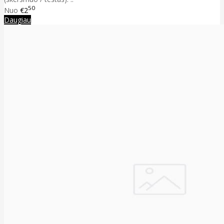
50
Nuo
€2
Daugiau