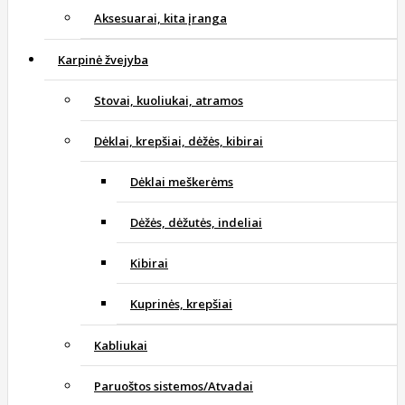
Aksesuarai, kita įranga
Karpinė žvejyba
Stovai, kuoliukai, atramos
Dėklai, krepšiai, dėžės, kibirai
Dėklai meškerėms
Dėžės, dėžutės, indeliai
Kibirai
Kuprinės, krepšiai
Kabliukai
Paruoštos sistemos/Atvadai