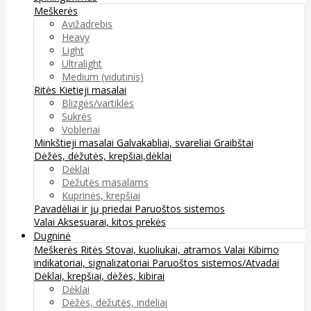
Meškerės
Avižadrebis
Heavy
Light
Ultralight
Medium (vidutinis)
Ritės
Kietieji masalai
Blizgės/vartiklės
Sukrės
Vobleriai
Minkštieji masalai
Galvakabliai, svareliai
Graibštai
Dėžės, dėžutės, krepšiai,dėklai
Dėklai
Dėžutės masalams
Kuprinės, krepšiai
Pavadėliai ir jų priedai
Paruoštos sistemos
Valai
Aksesuarai, kitos prekės
Dugninė
Meškerės
Ritės
Stovai, kuoliukai, atramos
Valai
Kibimo
indikatoriai, signalizatoriai
Paruoštos sistemos/Atvadai
Dėklai, krepšiai, dėžės, kibirai
Dėklai
Dėžės, dėžutės, indeliai