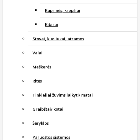
Kuprinės, krepšiai
Kibirai
Stovai, kuoliukai, atramos
Valai
Meškerės
Ritės
Tinkleliai žuvims laikyti/ matai
Graibštai/ kotai
Šėryklos
Paruoštos sistemos