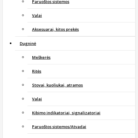
Paruoštos sistemos
Valai
Aksesuarai, kitos prekės
Dugninė
Meškerės
Ritės
Stovai, kuoliukai, atramos
Valai
Kibimo indikatoriai, signalizatoriai
Paruoštos sistemos/Atvadai