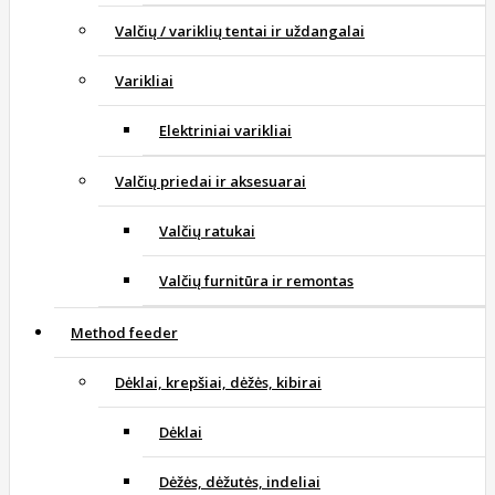
Valčių / variklių tentai ir uždangalai
Varikliai
Elektriniai varikliai
Valčių priedai ir aksesuarai
Valčių ratukai
Valčių furnitūra ir remontas
Method feeder
Dėklai, krepšiai, dėžės, kibirai
Dėklai
Dėžės, dėžutės, indeliai