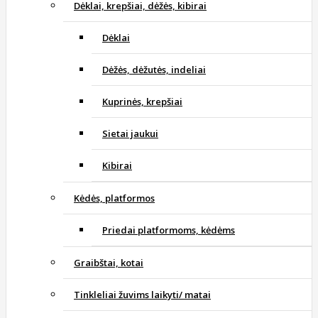
Dėklai, krepšiai, dėžės, kibirai
Dėklai
Dėžės, dėžutės, indeliai
Kuprinės, krepšiai
Sietai jaukui
Kibirai
Kėdės, platformos
Priedai platformoms, kėdėms
Graibštai, kotai
Tinkleliai žuvims laikyti/ matai