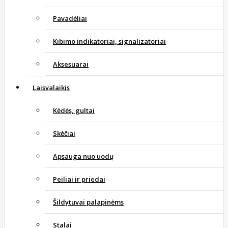
Pavadėliai
Kibimo indikatoriai, signalizatoriai
Aksesuarai
Laisvalaikis
Kėdės, gultai
Skėčiai
Apsauga nuo uodų
Peiliai ir priedai
Šildytuvai palapinėms
Stalai