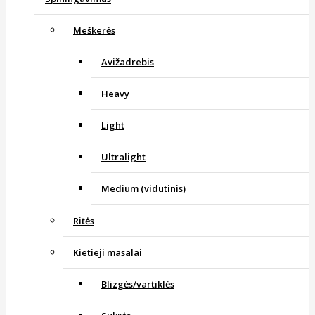
Meškerės
Avižadrebis
Heavy
Light
Ultralight
Medium (vidutinis)
Ritės
Kietieji masalai
Blizgės/vartiklės