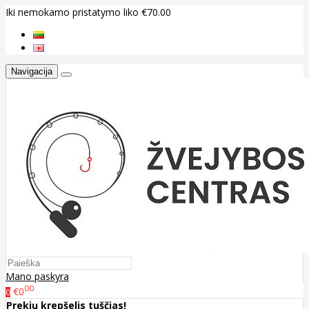
Iki nemokamo pristatymo liko €70.00
Navigacija
Mano paskyra
00
€0
0
Prekių krepšelis tuščias!