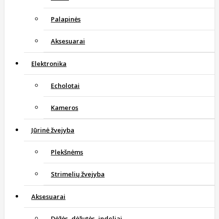
Palapinės
Aksesuarai
Elektronika
Echolotai
Kameros
Jūrinė žvejyba
Plekšnėms
Strimelių žvejyba
Aksesuarai
Dėžės, dėžutės, indeliai