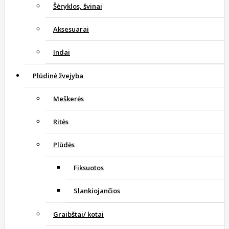
Šėryklos, švinai
Aksesuarai
Indai
Plūdinė žvejyba
Meškerės
Ritės
Plūdės
Fiksuotos
Slankiojančios
Graibštai/ kotai