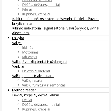
Dėžės, dėžutės, indeliai
Kibirai
Kuprinės, krepšiai
Kabliukai
Paruoštos sistemos/Atvadai
Tinkleliai žuvims
laikyti/ matai
Kibimo indikatoriai, signalizatoriai
Valai
Šėryklos, švinai
Aksesuarai
Laivyba
Valtys
Irklinės
Motorinės
Rib valtys
Valčių / variklių tentai ir uždangalai
Varikliai
Elektriniai varikliai
Valčių priedai ir aksesuarai
Valčių ratukai
Valčių furnitūra ir remontas
Method feeder
Dėklai, krepšiai, dėžės, kibirai
Dėklai
Dėžės, dėžutės, indeliai
Kuprinės, krepšiai