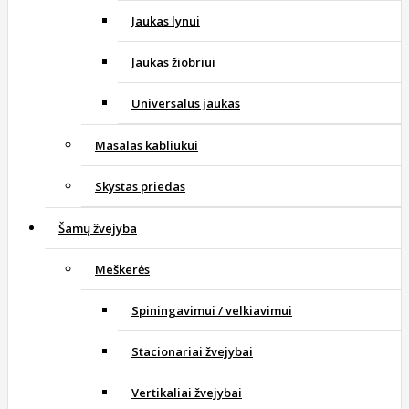
Jaukas lynui
Jaukas žiobriui
Universalus jaukas
Masalas kabliukui
Skystas priedas
Šamų žvejyba
Meškerės
Spiningavimui / velkiavimui
Stacionariai žvejybai
Vertikaliai žvejybai