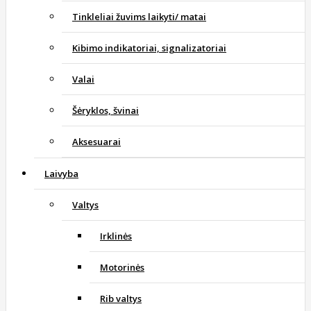
Tinkleliai žuvims laikyti/ matai
Kibimo indikatoriai, signalizatoriai
Valai
Šėryklos, švinai
Aksesuarai
Laivyba
Valtys
Irklinės
Motorinės
Rib valtys