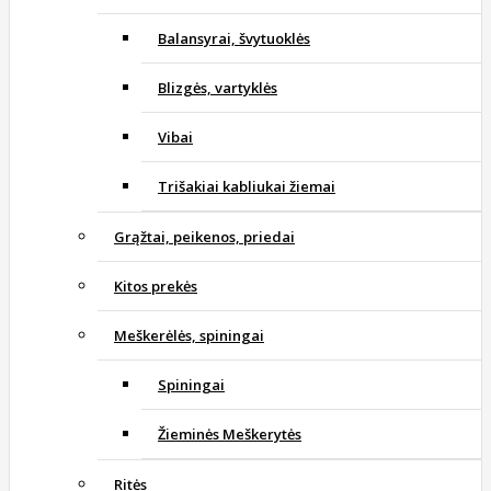
Balansyrai, švytuoklės
Blizgės, vartyklės
Vibai
Trišakiai kabliukai žiemai
Grąžtai, peikenos, priedai
Kitos prekės
Meškerėlės, spiningai
Spiningai
Žieminės Meškerytės
Ritės