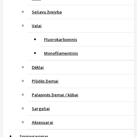
Seliavų žvejyba
Valai
Fluorokarboninis
Monofilamentinis
Dėklai
Plūdės žiemai
Palapinės žiemai / kūbai
Sargeliai
Aksesuarai
Spiningavimas