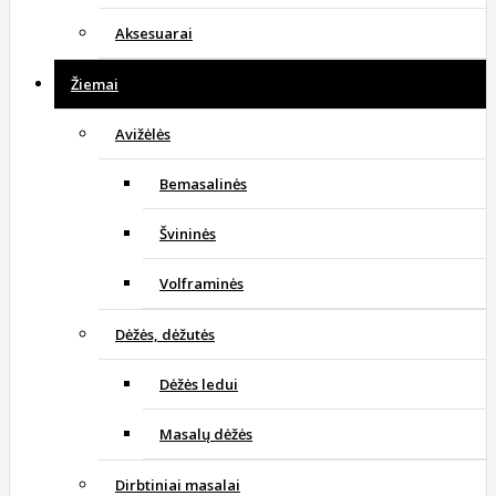
Aksesuarai
Žiemai
Avižėlės
Bemasalinės
Švininės
Volframinės
Dėžės, dėžutės
Dėžės ledui
Masalų dėžės
Dirbtiniai masalai