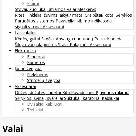
Kibirai
Stovai, kuoliukai, atramos
Valai
Meškerės
Ritės
Tinkleliai žuvims laikyti/ matai
Graibštai/ kotai
Šėryklos
Paruoštos sistemos
Pavadėliai
Kibimo indikatoriai,
signalizatoriai
Aksesuarai
Laisvalaikis
Kėdės, gultai
Skėčiai
Apsauga nuo uodų
Peiliai ir priedai
Šildytuvai palapinėms
Stalai
Palapinės
Aksesuarai
Elektronika
Echolotai
Kameros
Jūrinė žvejyba
Plekšnėms
Strimelių žvejyba
Aksesuarai
Dėžės, dėžutės, indeliai
Kita
Pavadėlinės
Pjuvenos rūkimui
Šėryklos, švinai, svareliai
Suktukai, karabinai
Kabliukai
Dvišakiai kabliukai
Trišakiai
Valai