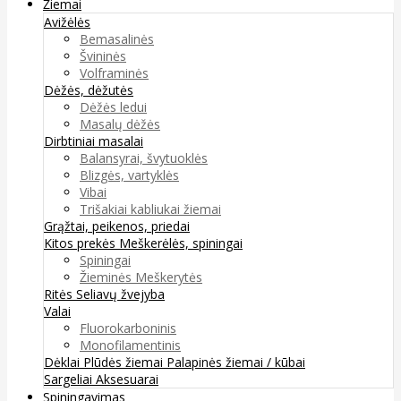
Žiemai
Avižėlės
Bemasalinės
Švininės
Volframinės
Dėžės, dėžutės
Dėžės ledui
Masalų dėžės
Dirbtiniai masalai
Balansyrai, švytuoklės
Blizgės, vartyklės
Vibai
Trišakiai kabliukai žiemai
Grąžtai, peikenos, priedai
Kitos prekės
Meškerėlės, spiningai
Spiningai
Žieminės Meškerytės
Ritės
Seliavų žvejyba
Valai
Fluorokarboninis
Monofilamentinis
Dėklai
Plūdės žiemai
Palapinės žiemai / kūbai
Sargeliai
Aksesuarai
Spiningavimas