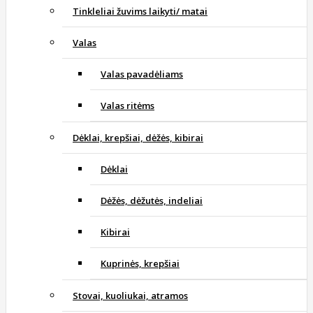
Tinkleliai žuvims laikyti/ matai
Valas
Valas pavadėliams
Valas ritėms
Dėklai, krepšiai, dėžės, kibirai
Dėklai
Dėžės, dėžutės, indeliai
Kibirai
Kuprinės, krepšiai
Stovai, kuoliukai, atramos