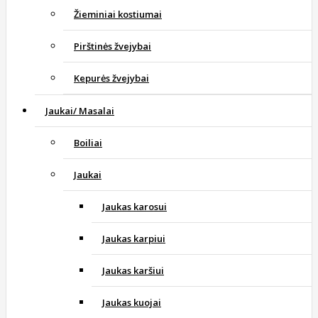
Žieminiai kostiumai
Pirštinės žvejybai
Kepurės žvejybai
Jaukai/ Masalai
Boiliai
Jaukai
Jaukas karosui
Jaukas karpiui
Jaukas karšiui
Jaukas kuojai