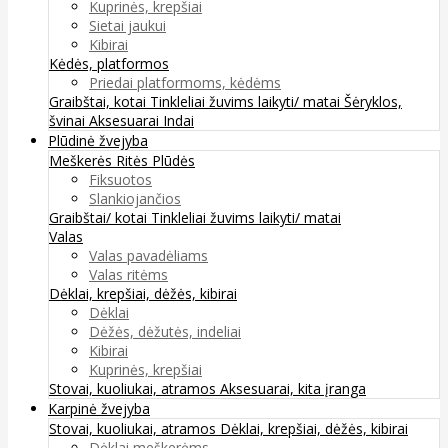
Kuprinės, krepšiai
Sietai jaukui
Kibirai
Kėdės, platformos
Priedai platformoms, kėdėms
Graibštai, kotai
Tinkleliai žuvims laikyti/ matai
Šėryklos,
švinai
Aksesuarai
Indai
Plūdinė žvejyba
Meškerės
Ritės
Plūdės
Fiksuotos
Slankiojančios
Graibštai/ kotai
Tinkleliai žuvims laikyti/ matai
Valas
Valas pavadėliams
Valas ritėms
Dėklai, krepšiai, dėžės, kibirai
Dėklai
Dėžės, dėžutės, indeliai
Kibirai
Kuprinės, krepšiai
Stovai, kuoliukai, atramos
Aksesuarai, kita įranga
Karpinė žvejyba
Stovai, kuoliukai, atramos
Dėklai, krepšiai, dėžės, kibirai
Dėklai meškerėms