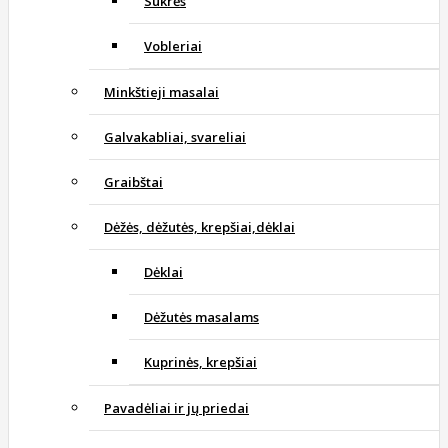
Sukrės
Vobleriai
Minkštieji masalai
Galvakabliai, svareliai
Graibštai
Dėžės, dėžutės, krepšiai,dėklai
Dėklai
Dėžutės masalams
Kuprinės, krepšiai
Pavadėliai ir jų priedai