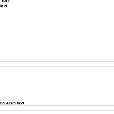
/ matai
arai
riai
Aksesuarai