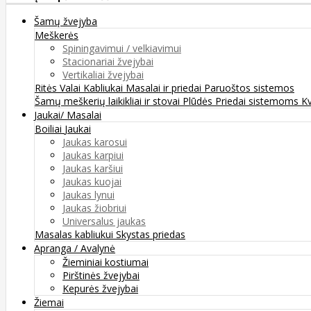
Šamų žvejyba
Meškerės
Spiningavimui / velkiavimui
Stacionariai žvejybai
Vertikaliai žvejybai
Ritės
Valai
Kabliukai
Masalai ir priedai
Paruoštos sistemos
Šamų meškerių laikikliai ir stovai
Plūdės
Priedai sistemoms
K
Jaukai/ Masalai
Boiliai
Jaukai
Jaukas karosui
Jaukas karpiui
Jaukas karšiui
Jaukas kuojai
Jaukas lynui
Jaukas žiobriui
Universalus jaukas
Masalas kabliukui
Skystas priedas
Apranga / Avalynė
Žieminiai kostiumai
Pirštinės žvejybai
Kepurės žvejybai
Žiemai