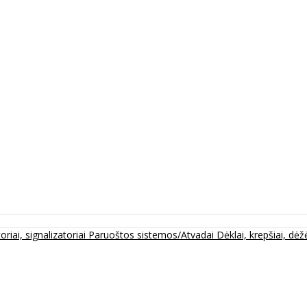
oriai, signalizatoriai
Paruoštos sistemos/Atvadai
Dėklai, krepšiai, dėžė