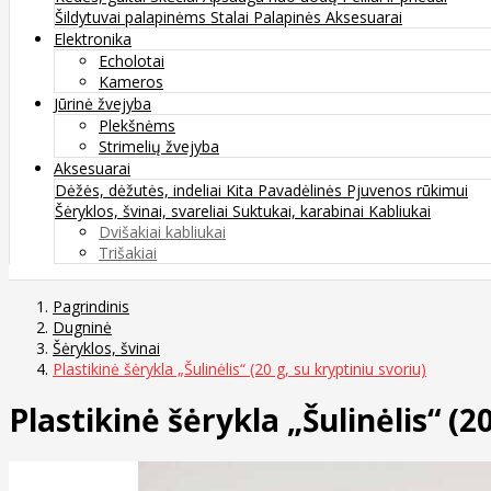
Šildytuvai palapinėms
Stalai
Palapinės
Aksesuarai
Elektronika
Echolotai
Kameros
Jūrinė žvejyba
Plekšnėms
Strimelių žvejyba
Aksesuarai
Dėžės, dėžutės, indeliai
Kita
Pavadėlinės
Pjuvenos rūkimui
Šėryklos, švinai, svareliai
Suktukai, karabinai
Kabliukai
Dvišakiai kabliukai
Trišakiai
Pagrindinis
Dugninė
Šėryklos, švinai
Plastikinė šėrykla „Šulinėlis“ (20 g, su kryptiniu svoriu)
Plastikinė šėrykla „Šulinėlis“ (2