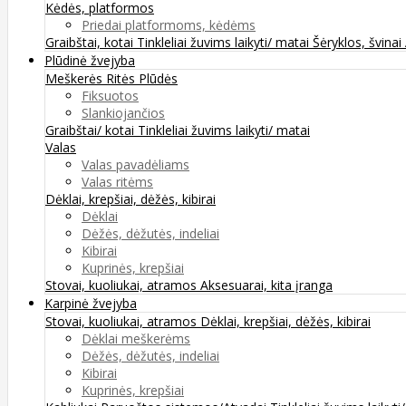
Kėdės, platformos
Priedai platformoms, kėdėms
Graibštai, kotai
Tinkleliai žuvims laikyti/ matai
Šėryklos, švinai
Plūdinė žvejyba
Meškerės
Ritės
Plūdės
Fiksuotos
Slankiojančios
Graibštai/ kotai
Tinkleliai žuvims laikyti/ matai
Valas
Valas pavadėliams
Valas ritėms
Dėklai, krepšiai, dėžės, kibirai
Dėklai
Dėžės, dėžutės, indeliai
Kibirai
Kuprinės, krepšiai
Stovai, kuoliukai, atramos
Aksesuarai, kita įranga
Karpinė žvejyba
Stovai, kuoliukai, atramos
Dėklai, krepšiai, dėžės, kibirai
Dėklai meškerėms
Dėžės, dėžutės, indeliai
Kibirai
Kuprinės, krepšiai