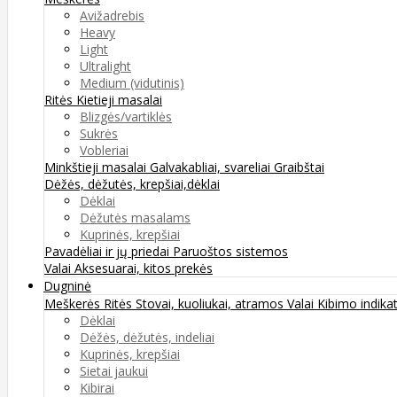
Avižadrebis
Heavy
Light
Ultralight
Medium (vidutinis)
Ritės
Kietieji masalai
Blizgės/vartiklės
Sukrės
Vobleriai
Minkštieji masalai
Galvakabliai, svareliai
Graibštai
Dėžės, dėžutės, krepšiai,dėklai
Dėklai
Dėžutės masalams
Kuprinės, krepšiai
Pavadėliai ir jų priedai
Paruoštos sistemos
Valai
Aksesuarai, kitos prekės
Dugninė
Meškerės
Ritės
Stovai, kuoliukai, atramos
Valai
Kibimo indikat
Dėklai
Dėžės, dėžutės, indeliai
Kuprinės, krepšiai
Sietai jaukui
Kibirai