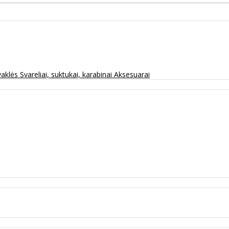
vaklės
Svareliai, suktukai, karabinai
Aksesuarai