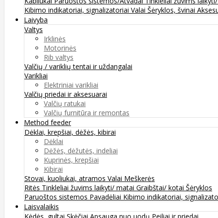
Kabliukai
Paruoštos sistemos/Atvadai
Tinkleliai žuvims laikyti
Kibimo indikatoriai, signalizatoriai
Valai
Šėryklos, švinai
Aksesu
Laivyba
Valtys
Irklinės
Motorinės
Rib valtys
Valčių / variklių tentai ir uždangalai
Varikliai
Elektriniai varikliai
Valčių priedai ir aksesuarai
Valčių ratukai
Valčių furnitūra ir remontas
Method feeder
Dėklai, krepšiai, dėžės, kibirai
Dėklai
Dėžės, dėžutės, indeliai
Kuprinės, krepšiai
Kibirai
Stovai, kuoliukai, atramos
Valai
Meškerės
Ritės
Tinkleliai žuvims laikyti/ matai
Graibštai/ kotai
Šėryklos
Paruoštos sistemos
Pavadėliai
Kibimo indikatoriai, signalizato
Laisvalaikis
Kėdės, gultai
Skėčiai
Apsauga nuo uodų
Peiliai ir priedai