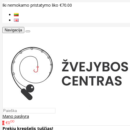
Iki nemokamo pristatymo liko €70.00
Navigacija
Mano paskyra
00
€0
0
Prekių krepšelis tuščias!