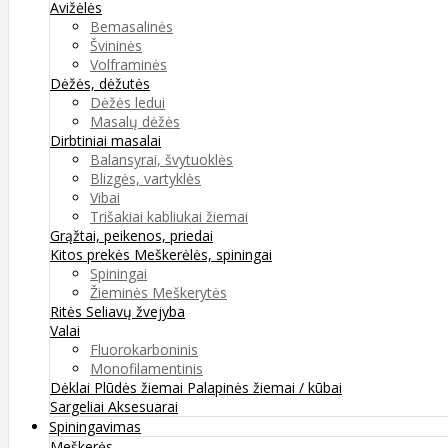
Avižėlės
Bemasalinės
Švininės
Volframinės
Dėžės, dėžutės
Dėžės ledui
Masalų dėžės
Dirbtiniai masalai
Balansyrai, švytuoklės
Blizgės, vartyklės
Vibai
Trišakiai kabliukai žiemai
Grąžtai, peikenos, priedai
Kitos prekės
Meškerėlės, spiningai
Spiningai
Žieminės Meškerytės
Ritės
Seliavų žvejyba
Valai
Fluorokarboninis
Monofilamentinis
Dėklai
Plūdės žiemai
Palapinės žiemai / kūbai
Sargeliai
Aksesuarai
Spiningavimas
Meškerės