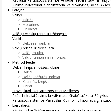
Kabliukai
Paruoštos sistemos/Atvadai
Tinkleliai žuvims laikyti
Kibimo indikatoriai, signalizatoriai
Valai
Šėryklos, švinai
Aksesu
Laivyba
Valtys
Irklinės
Motorinės
Rib valtys
Valčių / variklių tentai ir uždangalai
Varikliai
Elektriniai varikliai
Valčių priedai ir aksesuarai
Valčių ratukai
Valčių furnitūra ir remontas
Method feeder
Dėklai, krepšiai, dėžės, kibirai
Dėklai
Dėžės, dėžutės, indeliai
Kuprinės, krepšiai
Kibirai
Stovai, kuoliukai, atramos
Valai
Meškerės
Ritės
Tinkleliai žuvims laikyti/ matai
Graibštai/ kotai
Šėryklos
Paruoštos sistemos
Pavadėliai
Kibimo indikatoriai, signalizato
Laisvalaikis
Kėdės, gultai
Skėčiai
Apsauga nuo uodų
Peiliai ir priedai