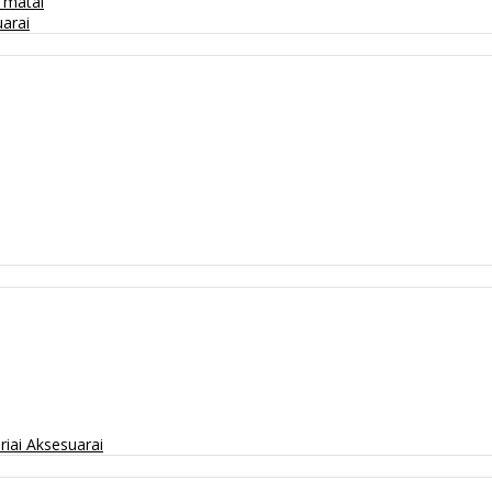
/ matai
arai
riai
Aksesuarai