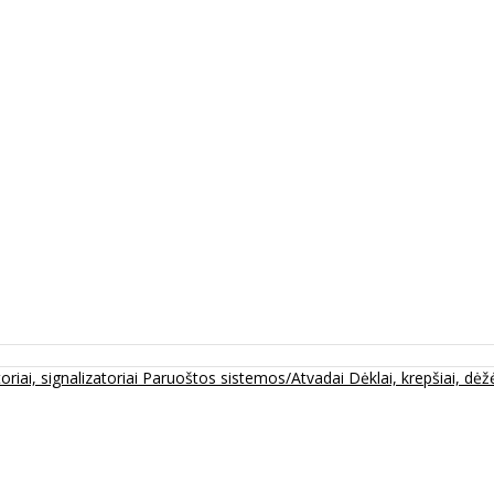
oriai, signalizatoriai
Paruoštos sistemos/Atvadai
Dėklai, krepšiai, dėžė