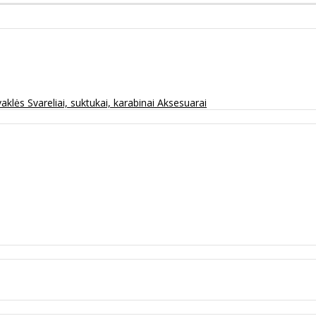
vaklės
Svareliai, suktukai, karabinai
Aksesuarai