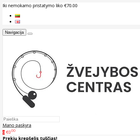
Iki nemokamo pristatymo liko €70.00
Navigacija
Mano paskyra
00
€0
0
Prekių krepšelis tuščias!