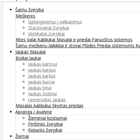
Šamų žvejyba
Meškerės
Spiningavimui / velkiavimui
Stacionariai žvejybai
Vertikaliai žvejybai
Ritės
Valai
Kabliukai
Masalai ir priedai
Paruoštos sistemos
Šamų meškerių laikikliai ir stovai
Plūdės
Priedai sistemoms
K
Jaukai/ Masalai
Boiliai
Jaukai
Jaukas karosui
Jaukas karpiui
Jaukas karšiui
Jaukas kuojai
Jaukas lynui
Jaukas žiobriui
Universalus jaukas
Masalas kabliukui
Skystas priedas
Apranga / Avalynė
Žieminiai kostiumai
Pirštinės žvejybai
Kepurės žvejybai
Žiemai