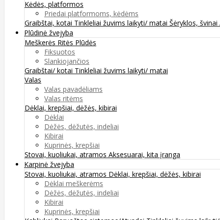
Kėdės, platformos
Priedai platformoms, kėdėms
Graibštai, kotai
Tinkleliai žuvims laikyti/ matai
Šėryklos, švinai
Plūdinė žvejyba
Meškerės
Ritės
Plūdės
Fiksuotos
Slankiojančios
Graibštai/ kotai
Tinkleliai žuvims laikyti/ matai
Valas
Valas pavadėliams
Valas ritėms
Dėklai, krepšiai, dėžės, kibirai
Dėklai
Dėžės, dėžutės, indeliai
Kibirai
Kuprinės, krepšiai
Stovai, kuoliukai, atramos
Aksesuarai, kita įranga
Karpinė žvejyba
Stovai, kuoliukai, atramos
Dėklai, krepšiai, dėžės, kibirai
Dėklai meškerėms
Dėžės, dėžutės, indeliai
Kibirai
Kuprinės, krepšiai