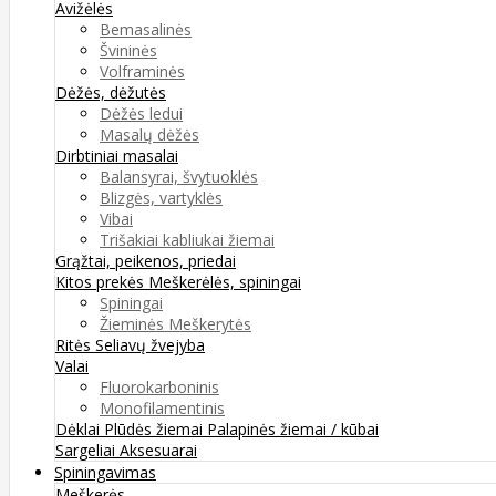
Avižėlės
Bemasalinės
Švininės
Volframinės
Dėžės, dėžutės
Dėžės ledui
Masalų dėžės
Dirbtiniai masalai
Balansyrai, švytuoklės
Blizgės, vartyklės
Vibai
Trišakiai kabliukai žiemai
Grąžtai, peikenos, priedai
Kitos prekės
Meškerėlės, spiningai
Spiningai
Žieminės Meškerytės
Ritės
Seliavų žvejyba
Valai
Fluorokarboninis
Monofilamentinis
Dėklai
Plūdės žiemai
Palapinės žiemai / kūbai
Sargeliai
Aksesuarai
Spiningavimas
Meškerės