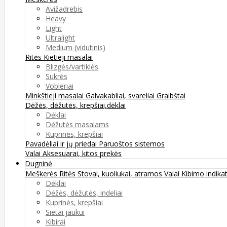
Avižadrebis
Heavy
Light
Ultralight
Medium (vidutinis)
Ritės
Kietieji masalai
Blizgės/vartiklės
Sukrės
Vobleriai
Minkštieji masalai
Galvakabliai, svareliai
Graibštai
Dėžės, dėžutės, krepšiai,dėklai
Dėklai
Dėžutės masalams
Kuprinės, krepšiai
Pavadėliai ir jų priedai
Paruoštos sistemos
Valai
Aksesuarai, kitos prekės
Dugninė
Meškerės
Ritės
Stovai, kuoliukai, atramos
Valai
Kibimo indikat
Dėklai
Dėžės, dėžutės, indeliai
Kuprinės, krepšiai
Sietai jaukui
Kibirai