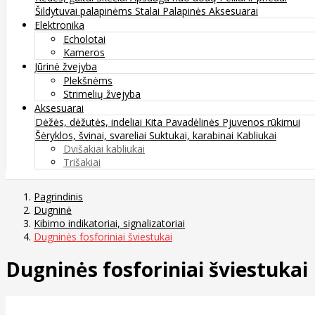
Šildytuvai palapinėms
Stalai
Palapinės
Aksesuarai
Elektronika
Echolotai
Kameros
Jūrinė žvejyba
Plekšnėms
Strimelių žvejyba
Aksesuarai
Dėžės, dėžutės, indeliai
Kita
Pavadėlinės
Pjuvenos rūkimui
Šėryklos, švinai, svareliai
Suktukai, karabinai
Kabliukai
Dvišakiai kabliukai
Trišakiai
Pagrindinis
Dugninė
Kibimo indikatoriai, signalizatoriai
Dugninės fosforiniai šviestukai
Dugninės fosforiniai šviestukai