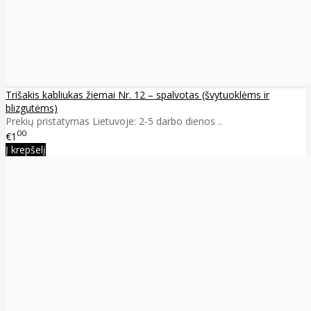
Trišakis kabliukas žiemai Nr. 12 – spalvotas (švytuoklėms ir
blizgutėms)
Prekių pristatymas Lietuvoje: 2-5 darbo dienos ..
00
€1
Į krepšelį