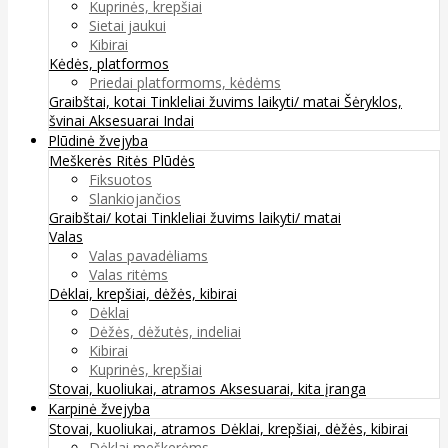
Kuprinės, krepšiai
Sietai jaukui
Kibirai
Kėdės, platformos
Priedai platformoms, kėdėms
Graibštai, kotai
Tinkleliai žuvims laikyti/ matai
Šėryklos,
švinai
Aksesuarai
Indai
Plūdinė žvejyba
Meškerės
Ritės
Plūdės
Fiksuotos
Slankiojančios
Graibštai/ kotai
Tinkleliai žuvims laikyti/ matai
Valas
Valas pavadėliams
Valas ritėms
Dėklai, krepšiai, dėžės, kibirai
Dėklai
Dėžės, dėžutės, indeliai
Kibirai
Kuprinės, krepšiai
Stovai, kuoliukai, atramos
Aksesuarai, kita įranga
Karpinė žvejyba
Stovai, kuoliukai, atramos
Dėklai, krepšiai, dėžės, kibirai
Dėklai meškerėms