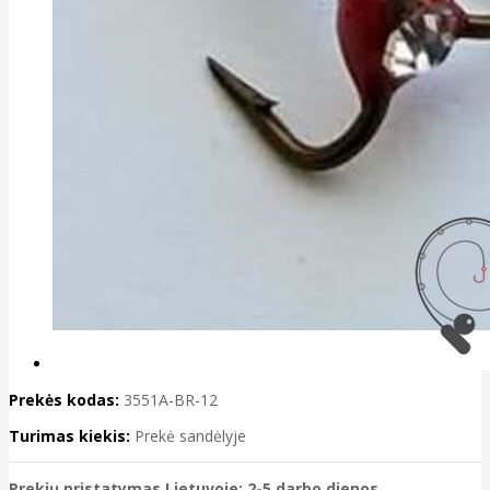
Prekės kodas:
3551A-BR-12
Turimas kiekis:
Prekė sandėlyje
Prekių pristatymas Lietuvoje: 2-5 darbo dienos