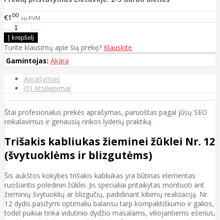
00
€1
su PVM
Turite klausimų apie šią prekę?
Klauskite
Gamintojas:
Akara
Aprašymas
(0) Atsiliepimai
Štai profesionalus prekės aprašymas, paruoštas pagal jūsų SEO
reikalavimus ir geriausią rinkos lyderių praktiką.
Trišakis kabliukas žieminei žūklei Nr. 12
(švytuoklėms ir blizgutėms)
Šis aukštos kokybės trišakis kabliukas yra būtinas elementas
ruošiantis poledinei žūklei. Jis specialiai pritaikytas montuoti ant
žieminių švytuoklių ar blizgučių, padidinant kibimų realizaciją. Nr.
12 dydis pasižymi optimaliu balansu tarp kompaktiškumo ir galios,
todėl puikiai tinka vidutinio dydžio masalams, viliojantiems ešerius,