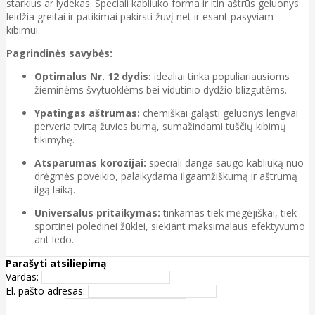
starkius ar lydekas. Speciali kabliuko forma ir itin aštrūs geluonys
leidžia greitai ir patikimai pakirsti žuvį net ir esant pasyviam
kibimui.
Pagrindinės savybės:
Optimalus Nr. 12 dydis:
idealiai tinka populiariausioms
žieminėms švytuoklėms bei vidutinio dydžio blizgutėms.
Ypatingas aštrumas:
chemiškai galąsti geluonys lengvai
perveria tvirtą žuvies burną, sumažindami tuščių kibimų
tikimybę.
Atsparumas korozijai:
speciali danga saugo kabliuką nuo
drėgmės poveikio, palaikydama ilgaamžiškumą ir aštrumą
ilgą laiką.
Universalus pritaikymas:
tinkamas tiek mėgėjiškai, tiek
sportinei poledinei žūklei, siekiant maksimalaus efektyvumo
ant ledo.
Parašyti atsiliepimą
Vardas:
El. pašto adresas: