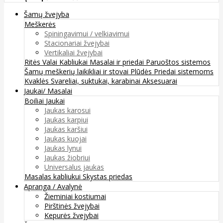
Šamų žvejyba
Meškerės
Spiningavimui / velkiavimui
Stacionariai žvejybai
Vertikaliai žvejybai
Ritės
Valai
Kabliukai
Masalai ir priedai
Paruoštos sistemos
Šamų meškerių laikikliai ir stovai
Plūdės
Priedai sistemoms
Kvaklės
Svareliai, suktukai, karabinai
Aksesuarai
Jaukai/ Masalai
Boiliai
Jaukai
Jaukas karosui
Jaukas karpiui
Jaukas karšiui
Jaukas kuojai
Jaukas lynui
Jaukas žiobriui
Universalus jaukas
Masalas kabliukui
Skystas priedas
Apranga / Avalynė
Žieminiai kostiumai
Pirštinės žvejybai
Kepurės žvejybai