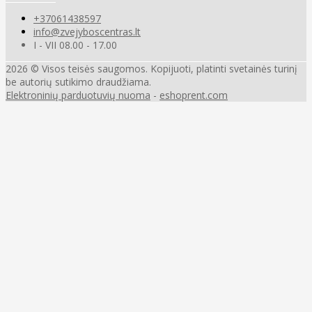
+37061438597
info@zvejyboscentras.lt
I - VII 08.00 - 17.00
2026 © Visos teisės saugomos. Kopijuoti, platinti svetainės turinį
be autorių sutikimo draudžiama.
Elektroninių parduotuvių nuoma
-
eshoprent.com