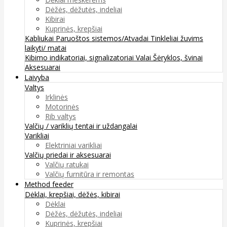
Dėžės, dėžutės, indeliai
Kibirai
Kuprinės, krepšiai
Kabliukai
Paruoštos sistemos/Atvadai
Tinkleliai žuvims
laikyti/ matai
Kibimo indikatoriai, signalizatoriai
Valai
Šėryklos, švinai
Aksesuarai
Laivyba
Valtys
Irklinės
Motorinės
Rib valtys
Valčių / variklių tentai ir uždangalai
Varikliai
Elektriniai varikliai
Valčių priedai ir aksesuarai
Valčių ratukai
Valčių furnitūra ir remontas
Method feeder
Dėklai, krepšiai, dėžės, kibirai
Dėklai
Dėžės, dėžutės, indeliai
Kuprinės, krepšiai