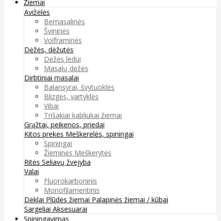
Žiemai
Avižėlės
Bemasalinės
Švininės
Volframinės
Dėžės, dėžutės
Dėžės ledui
Masalų dėžės
Dirbtiniai masalai
Balansyrai, švytuoklės
Blizgės, vartyklės
Vibai
Trišakiai kabliukai žiemai
Grąžtai, peikenos, priedai
Kitos prekės
Meškerėlės, spiningai
Spiningai
Žieminės Meškerytės
Ritės
Seliavų žvejyba
Valai
Fluorokarboninis
Monofilamentinis
Dėklai
Plūdės žiemai
Palapinės žiemai / kūbai
Sargeliai
Aksesuarai
Spiningavimas