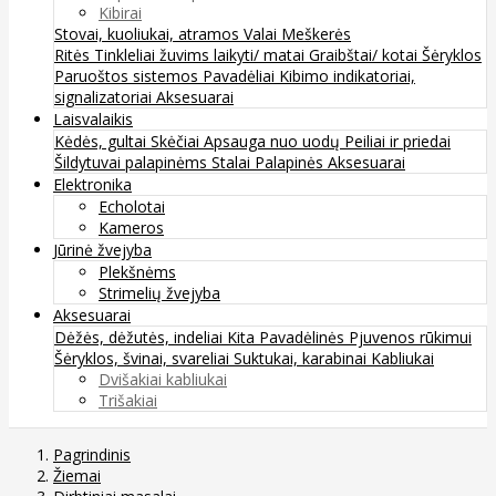
Kibirai
Stovai, kuoliukai, atramos
Valai
Meškerės
Ritės
Tinkleliai žuvims laikyti/ matai
Graibštai/ kotai
Šėryklos
Paruoštos sistemos
Pavadėliai
Kibimo indikatoriai,
signalizatoriai
Aksesuarai
Laisvalaikis
Kėdės, gultai
Skėčiai
Apsauga nuo uodų
Peiliai ir priedai
Šildytuvai palapinėms
Stalai
Palapinės
Aksesuarai
Elektronika
Echolotai
Kameros
Jūrinė žvejyba
Plekšnėms
Strimelių žvejyba
Aksesuarai
Dėžės, dėžutės, indeliai
Kita
Pavadėlinės
Pjuvenos rūkimui
Šėryklos, švinai, svareliai
Suktukai, karabinai
Kabliukai
Dvišakiai kabliukai
Trišakiai
Pagrindinis
Žiemai