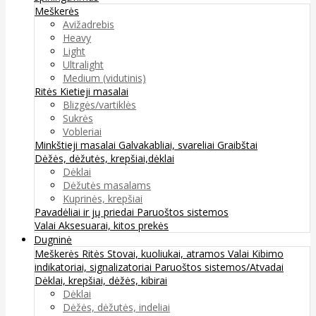
Meškerės
Avižadrebis
Heavy
Light
Ultralight
Medium (vidutinis)
Ritės
Kietieji masalai
Blizgės/vartiklės
Sukrės
Vobleriai
Minkštieji masalai
Galvakabliai, svareliai
Graibštai
Dėžės, dėžutės, krepšiai,dėklai
Dėklai
Dėžutės masalams
Kuprinės, krepšiai
Pavadėliai ir jų priedai
Paruoštos sistemos
Valai
Aksesuarai, kitos prekės
Dugninė
Meškerės
Ritės
Stovai, kuoliukai, atramos
Valai
Kibimo
indikatoriai, signalizatoriai
Paruoštos sistemos/Atvadai
Dėklai, krepšiai, dėžės, kibirai
Dėklai
Dėžės, dėžutės, indeliai