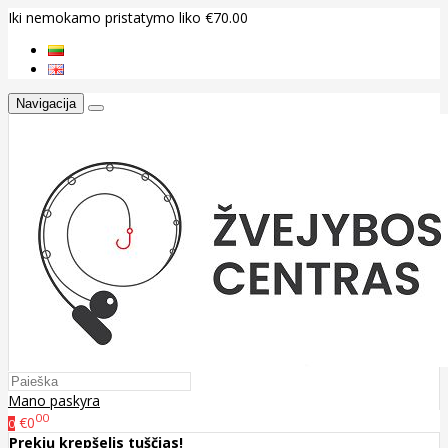
Iki nemokamo pristatymo liko €70.00
Navigacija
Mano paskyra
00
€0
0
Prekių krepšelis tuščias!