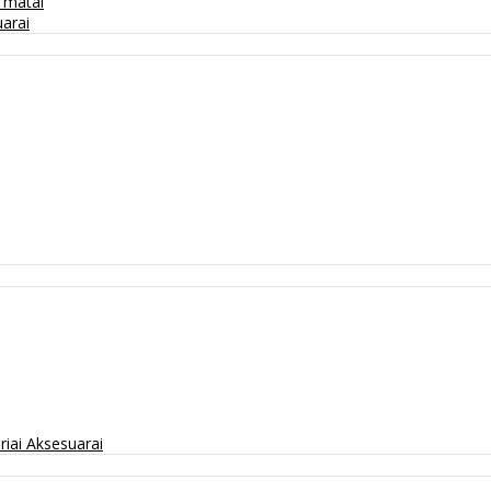
/ matai
arai
riai
Aksesuarai