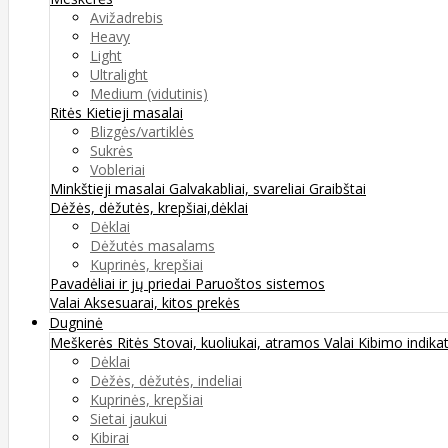
Avižadrebis
Heavy
Light
Ultralight
Medium (vidutinis)
Ritės
Kietieji masalai
Blizgės/vartiklės
Sukrės
Vobleriai
Minkštieji masalai
Galvakabliai, svareliai
Graibštai
Dėžės, dėžutės, krepšiai,dėklai
Dėklai
Dėžutės masalams
Kuprinės, krepšiai
Pavadėliai ir jų priedai
Paruoštos sistemos
Valai
Aksesuarai, kitos prekės
Dugninė
Meškerės
Ritės
Stovai, kuoliukai, atramos
Valai
Kibimo indikat
Dėklai
Dėžės, dėžutės, indeliai
Kuprinės, krepšiai
Sietai jaukui
Kibirai