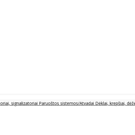
oriai, signalizatoriai
Paruoštos sistemos/Atvadai
Dėklai, krepšiai, dėžė