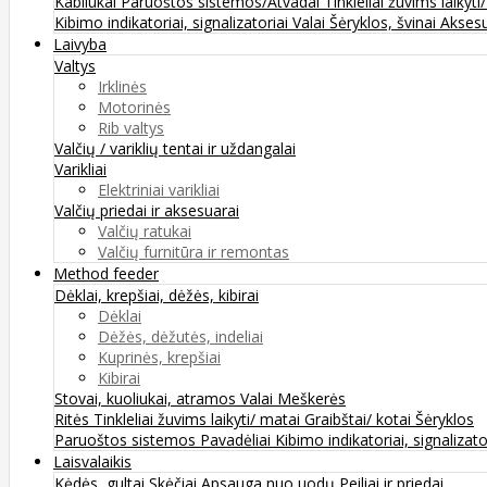
Kabliukai
Paruoštos sistemos/Atvadai
Tinkleliai žuvims laikyti
Kibimo indikatoriai, signalizatoriai
Valai
Šėryklos, švinai
Aksesu
Laivyba
Valtys
Irklinės
Motorinės
Rib valtys
Valčių / variklių tentai ir uždangalai
Varikliai
Elektriniai varikliai
Valčių priedai ir aksesuarai
Valčių ratukai
Valčių furnitūra ir remontas
Method feeder
Dėklai, krepšiai, dėžės, kibirai
Dėklai
Dėžės, dėžutės, indeliai
Kuprinės, krepšiai
Kibirai
Stovai, kuoliukai, atramos
Valai
Meškerės
Ritės
Tinkleliai žuvims laikyti/ matai
Graibštai/ kotai
Šėryklos
Paruoštos sistemos
Pavadėliai
Kibimo indikatoriai, signalizato
Laisvalaikis
Kėdės, gultai
Skėčiai
Apsauga nuo uodų
Peiliai ir priedai