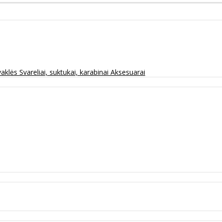
vaklės
Svareliai, suktukai, karabinai
Aksesuarai