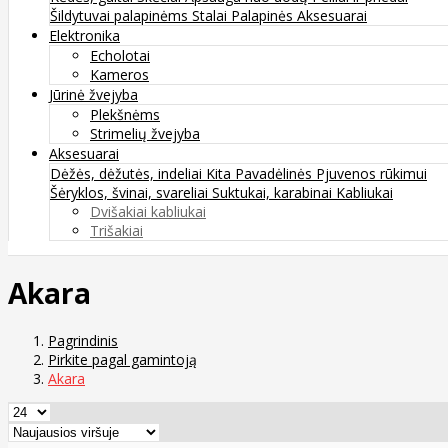
Šildytuvai palapinėms
Stalai
Palapinės
Aksesuarai
Elektronika
Echolotai
Kameros
Jūrinė žvejyba
Plekšnėms
Strimelių žvejyba
Aksesuarai
Dėžės, dėžutės, indeliai
Kita
Pavadėlinės
Pjuvenos rūkimui
Šėryklos, švinai, svareliai
Suktukai, karabinai
Kabliukai
Dvišakiai kabliukai
Trišakiai
Akara
Pagrindinis
Pirkite pagal gamintoją
Akara