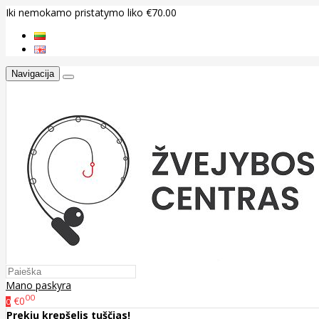
Iki nemokamo pristatymo liko €70.00
Navigacija
Mano paskyra
00
€0
0
Prekių krepšelis tuščias!