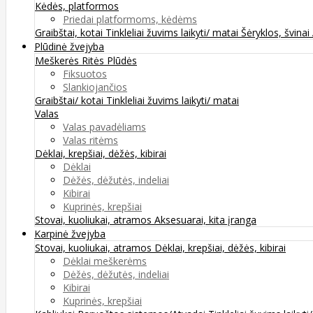
Kėdės, platformos
Priedai platformoms, kėdėms
Graibštai, kotai
Tinkleliai žuvims laikyti/ matai
Šėryklos, švinai
Plūdinė žvejyba
Meškerės
Ritės
Plūdės
Fiksuotos
Slankiojančios
Graibštai/ kotai
Tinkleliai žuvims laikyti/ matai
Valas
Valas pavadėliams
Valas ritėms
Dėklai, krepšiai, dėžės, kibirai
Dėklai
Dėžės, dėžutės, indeliai
Kibirai
Kuprinės, krepšiai
Stovai, kuoliukai, atramos
Aksesuarai, kita įranga
Karpinė žvejyba
Stovai, kuoliukai, atramos
Dėklai, krepšiai, dėžės, kibirai
Dėklai meškerėms
Dėžės, dėžutės, indeliai
Kibirai
Kuprinės, krepšiai