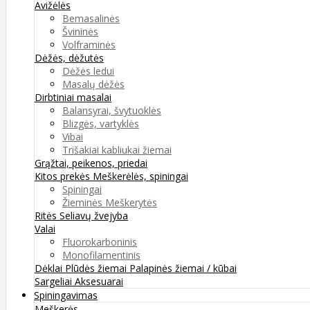
Avižėlės
Bemasalinės
Švininės
Volframinės
Dėžės, dėžutės
Dėžės ledui
Masalų dėžės
Dirbtiniai masalai
Balansyrai, švytuoklės
Blizgės, vartyklės
Vibai
Trišakiai kabliukai žiemai
Grąžtai, peikenos, priedai
Kitos prekės
Meškerėlės, spiningai
Spiningai
Žieminės Meškerytės
Ritės
Seliavų žvejyba
Valai
Fluorokarboninis
Monofilamentinis
Dėklai
Plūdės žiemai
Palapinės žiemai / kūbai
Sargeliai
Aksesuarai
Spiningavimas
Meškerės