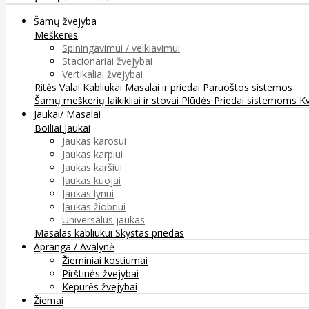
Šamų žvejyba
Meškerės
Spiningavimui / velkiavimui
Stacionariai žvejybai
Vertikaliai žvejybai
Ritės
Valai
Kabliukai
Masalai ir priedai
Paruoštos sistemos
Šamų meškerių laikikliai ir stovai
Plūdės
Priedai sistemoms
K
Jaukai/ Masalai
Boiliai
Jaukai
Jaukas karosui
Jaukas karpiui
Jaukas karšiui
Jaukas kuojai
Jaukas lynui
Jaukas žiobriui
Universalus jaukas
Masalas kabliukui
Skystas priedas
Apranga / Avalynė
Žieminiai kostiumai
Pirštinės žvejybai
Kepurės žvejybai
Žiemai