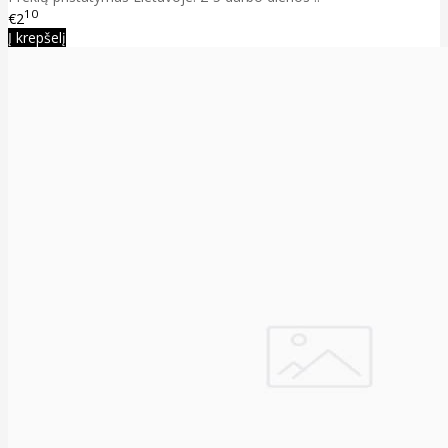
10
€2
Į krepšelį