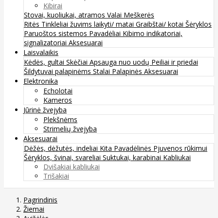
Kibirai
Stovai, kuoliukai, atramos
Valai
Meškerės
Ritės
Tinkleliai žuvims laikyti/ matai
Graibštai/ kotai
Šėryklos
Paruoštos sistemos
Pavadėliai
Kibimo indikatoriai,
signalizatoriai
Aksesuarai
Laisvalaikis
Kėdės, gultai
Skėčiai
Apsauga nuo uodų
Peiliai ir priedai
Šildytuvai palapinėms
Stalai
Palapinės
Aksesuarai
Elektronika
Echolotai
Kameros
Jūrinė žvejyba
Plekšnėms
Strimelių žvejyba
Aksesuarai
Dėžės, dėžutės, indeliai
Kita
Pavadėlinės
Pjuvenos rūkimui
Šėryklos, švinai, svareliai
Suktukai, karabinai
Kabliukai
Dvišakiai kabliukai
Trišakiai
Pagrindinis
Žiemai