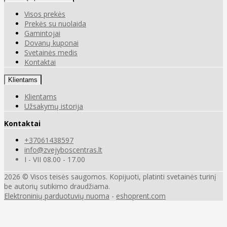
Visos prekės
Prekės su nuolaida
Gamintojai
Dovanų kuponai
Svetainės medis
Kontaktai
Klientams
Klientams
Užsakymų istorija
Kontaktai
+37061438597
info@zvejyboscentras.lt
I - VII 08.00 - 17.00
2026 © Visos teisės saugomos. Kopijuoti, platinti svetainės turinį
be autorių sutikimo draudžiama.
Elektroninių parduotuvių nuoma
-
eshoprent.com