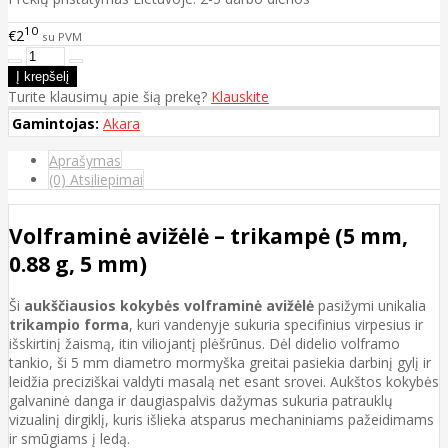
10
€2
su PVM
Turite klausimų apie šią prekę?
Klauskite
Gamintojas:
Akara
Aprašymas
(0) Atsiliepimai
Volframinė avižėlė – trikampė (5 mm,
0.88 g, 5 mm)
Ši
aukščiausios kokybės volframinė avižėlė
pasižymi unikalia
trikampio forma
, kuri vandenyje sukuria specifinius virpesius ir
išskirtinį žaismą, itin viliojantį plėšrūnus. Dėl didelio volframo
tankio, ši 5 mm diametro mormyška greitai pasiekia darbinį gylį ir
leidžia preciziškai valdyti masalą net esant srovei. Aukštos kokybės
galvaninė danga ir daugiaspalvis dažymas sukuria patrauklų
vizualinį dirgiklį, kuris išlieka atsparus mechaniniams pažeidimams
ir smūgiams į ledą.