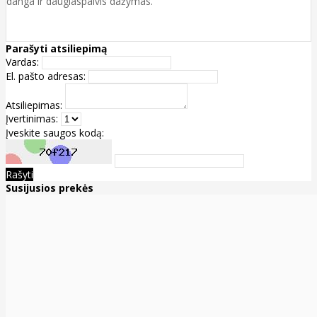
danga ir daugiaspalvis dažymas.
Parašyti atsiliepimą
Vardas:
El. pašto adresas:
Atsiliepimas:
Įvertinimas:
Įveskite saugos kodą:
Rašyti
Susijusios prekės