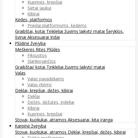
Kuprinės, krepšiai
Sietai jaukui
Kibirai
Kėdės, platformos
Priedai platformoms, kėdėms
Graibštai, kotai
Tinkleliai žuvims laikyti/ matai
Šėryklos,
švinai
Aksesuarai
Indai
Plūdinė žvejyba
Meškerės
Ritės
Plūdės
Fiksuotos
Slankiojančios
Graibštai/ kotai
Tinkleliai žuvims laikyti/ matai
Valas
Valas pavadėliams
Valas ritėms
Dėklai, krepšiai, dėžės, kibirai
Dėklai
Dėžės, dėžutės, indeliai
Kibirai
Kuprinės, krepšiai
Stovai, kuoliukai, atramos
Aksesuarai, kita įranga
Karpinė žvejyba
Stovai, kuoliukai, atramos
Dėklai, krepšiai, dėžės, kibirai
Dėklai meškerėms