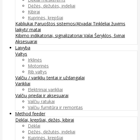
Dėžės, dėžutės, indeliai
Kibirai
Kuprinės, krepšiai
Kabliukai
Paruoštos sistemos/Atvadai
Tinkleliai žuvims
laikyti/ matai
Kibimo indikatoriai, signalizatoriai
Valai
Šėryklos, švinai
Aksesuarai
Laivyba
Valtys
Irklinės
Motorinės
Rib valtys
Valčių / variklių tentai ir uždangalai
Varikliai
Elektriniai varikliai
Valčių priedai ir aksesuarai
Valčių ratukai
Valčių furnitūra ir remontas
Method feeder
Dėklai, krepšiai, dėžės, kibirai
Dėklai
Dėžės, dėžutės, indeliai
Kuprinės, krepšiai