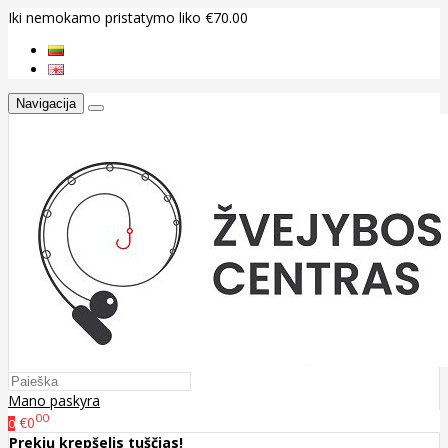
Iki nemokamo pristatymo liko €70.00
Navigacija
Mano paskyra
00
€0
0
Prekių krepšelis tuščias!