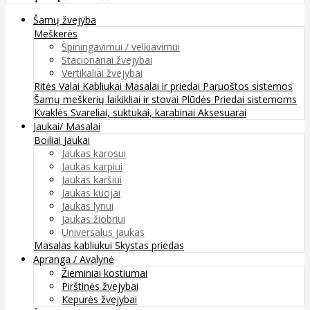
Šamų žvejyba
Meškerės
Spiningavimui / velkiavimui
Stacionariai žvejybai
Vertikaliai žvejybai
Ritės
Valai
Kabliukai
Masalai ir priedai
Paruoštos sistemos
Šamų meškerių laikikliai ir stovai
Plūdės
Priedai sistemoms
Kvaklės
Svareliai, suktukai, karabinai
Aksesuarai
Jaukai/ Masalai
Boiliai
Jaukai
Jaukas karosui
Jaukas karpiui
Jaukas karšiui
Jaukas kuojai
Jaukas lynui
Jaukas žiobriui
Universalus jaukas
Masalas kabliukui
Skystas priedas
Apranga / Avalynė
Žieminiai kostiumai
Pirštinės žvejybai
Kepurės žvejybai