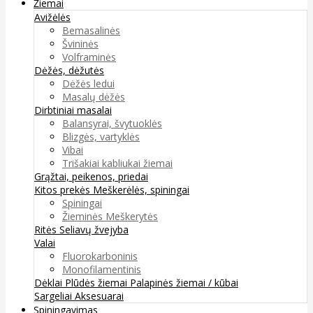
Žiemai
Avižėlės
Bemasalinės
Švininės
Volframinės
Dėžės, dėžutės
Dėžės ledui
Masalų dėžės
Dirbtiniai masalai
Balansyrai, švytuoklės
Blizgės, vartyklės
Vibai
Trišakiai kabliukai žiemai
Grąžtai, peikenos, priedai
Kitos prekės
Meškerėlės, spiningai
Spiningai
Žieminės Meškerytės
Ritės
Seliavų žvejyba
Valai
Fluorokarboninis
Monofilamentinis
Dėklai
Plūdės žiemai
Palapinės žiemai / kūbai
Sargeliai
Aksesuarai
Spiningavimas