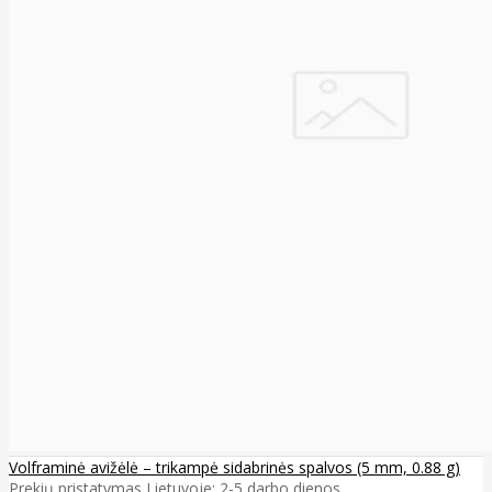
Volframinė avižėlė – trikampė sidabrinės spalvos (5 mm, 0.88 g)
Prekių pristatymas Lietuvoje: 2-5 darbo dienos ..