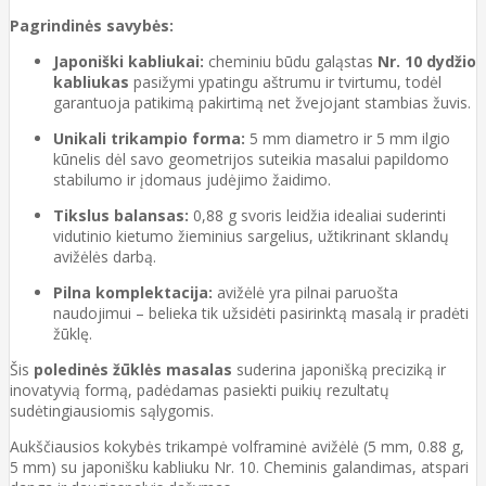
Pagrindinės savybės:
Japoniški kabliukai:
cheminiu būdu galąstas
Nr. 10 dydžio
kabliukas
pasižymi ypatingu aštrumu ir tvirtumu, todėl
garantuoja patikimą pakirtimą net žvejojant stambias žuvis.
Unikali trikampio forma:
5 mm diametro ir 5 mm ilgio
kūnelis dėl savo geometrijos suteikia masalui papildomo
stabilumo ir įdomaus judėjimo žaidimo.
Tikslus balansas:
0,88 g svoris leidžia idealiai suderinti
vidutinio kietumo žieminius sargelius, užtikrinant sklandų
avižėlės darbą.
Pilna komplektacija:
avižėlė yra pilnai paruošta
naudojimui – belieka tik užsidėti pasirinktą masalą ir pradėti
žūklę.
Šis
poledinės žūklės masalas
suderina japonišką preciziką ir
inovatyvią formą, padėdamas pasiekti puikių rezultatų
sudėtingiausiomis sąlygomis.
Aukščiausios kokybės trikampė volframinė avižėlė (5 mm, 0.88 g,
5 mm) su japonišku kabliuku Nr. 10. Cheminis galandimas, atspari