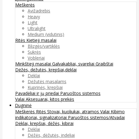
Meškerės
Avižadrebis
Heavy
Light
Ultralight
Medium (vidutinis)
Ritės
Kietieji masalai
Blizgės/vartiklės
Sukrės
Vobleriai
Minkštieji masalai
Galvakabliai, svareliai
Graibštai
Dėžės, dėžutės, krepšiai,dėklai
Dėklai
Dėžutės masalams
Kuprinės, krepšiai
Pavadėliai ir jų priedai
Paruoštos sistemos
Valai
Aksesuarai, kitos prekės
Dugninė
Meškerės
Ritės
Stovai, kuoliukai, atramos
Valai
Kibimo
indikatoriai, signalizatoriai
Paruoštos sistemos/Atvadai
Dėklai, krepšiai, dėžės, kibirai
Dėklai
Dėžės, dėžutės, indeliai