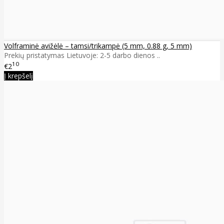
Volframinė avižėlė – tamsi/trikampė (5 mm, 0.88 g, 5 mm)
Prekių pristatymas Lietuvoje: 2-5 darbo dienos ..
10
€2
Į krepšelį