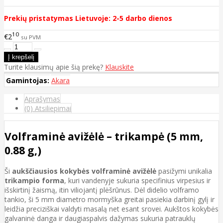
Prekių pristatymas Lietuvoje: 2-5 darbo dienos
10
€2
su PVM
Turite klausimų apie šią prekę?
Klauskite
Gamintojas:
Akara
Aprašymas
(0) Atsiliepimai
Volframinė avižėlė – trikampė (5 mm,
0.88 g,)
Ši
aukščiausios kokybės volframinė avižėlė
pasižymi unikalia
trikampio forma
, kuri vandenyje sukuria specifinius virpesius ir
išskirtinį žaismą, itin viliojantį plėšrūnus. Dėl didelio volframo
tankio, ši 5 mm diametro mormyška greitai pasiekia darbinį gylį ir
leidžia preciziškai valdyti masalą net esant srovei. Aukštos kokybės
galvaninė danga ir daugiaspalvis dažymas sukuria patrauklų