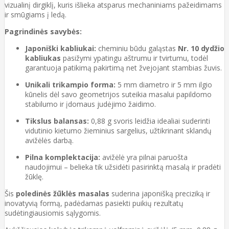
vizualinį dirgiklį, kuris išlieka atsparus mechaniniams pažeidimams
ir smūgiams į ledą.
Pagrindinės savybės:
Japoniški kabliukai:
cheminiu būdu galąstas
Nr. 10 dydžio
kabliukas
pasižymi ypatingu aštrumu ir tvirtumu, todėl
garantuoja patikimą pakirtimą net žvejojant stambias žuvis.
Unikali trikampio forma:
5 mm diametro ir 5 mm ilgio
kūnelis dėl savo geometrijos suteikia masalui papildomo
stabilumo ir įdomaus judėjimo žaidimo.
Tikslus balansas:
0,88 g svoris leidžia idealiai suderinti
vidutinio kietumo žieminius sargelius, užtikrinant sklandų
avižėlės darbą.
Pilna komplektacija:
avižėlė yra pilnai paruošta
naudojimui – belieka tik užsidėti pasirinktą masalą ir pradėti
žūklę.
Šis
poledinės žūklės masalas
suderina japonišką preciziką ir
inovatyvią formą, padėdamas pasiekti puikių rezultatų
sudėtingiausiomis sąlygomis.