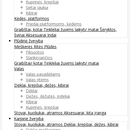
Kuprinės, krepšiai
Sietai jaukui
Kibirai
Kėdės, platformos
Priedai platformoms, kėdėms
Graibštai, kotai
Tinkleliai žuvims laikyti/ matai
Šėryklos,
švinai
Aksesuarai
Indai
Plūdinė žvejyba
Meškerės
Ritės
Plūdės
Fiksuotos
Slankiojančios
Graibštai/ kotai
Tinkleliai žuvims laikyti/ matai
Valas
Valas pavadėliams
Valas ritėms
Dėklai, krepšiai, dėžės, kibirai
Dėklai
Dėžės, dėžutės, indeliai
Kibirai
Kuprinės, krepšiai
Stovai, kuoliukai, atramos
Aksesuarai, kita įranga
Karpinė žvejyba
Stovai, kuoliukai, atramos
Dėklai, krepšiai, dėžės, kibirai
Dėklai meškerėms