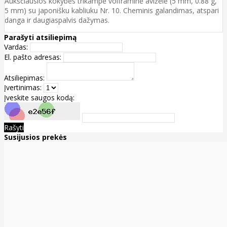
Aukščiausios kokybės trikampė volframinė avižėlė (5 mm, 0.88 g,
5 mm) su japonišku kabliuku Nr. 10. Cheminis galandimas, atspari
danga ir daugiaspalvis dažymas.
Parašyti atsiliepimą
Vardas:
El. pašto adresas:
Atsiliepimas:
Įvertinimas:
Įveskite saugos kodą:
Rašyti
Susijusios prekės