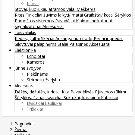
Kibirai
Stovai, kuoliukai, atramos
Valai
Meškerės
Ritės
Tinkleliai žuvims laikyti/ matai
Graibštai/ kotai
Šėryklos
Paruoštos sistemos
Pavadėliai
Kibimo indikatoriai,
signalizatoriai
Aksesuarai
Laisvalaikis
Kėdės, gultai
Skėčiai
Apsauga nuo uodų
Peiliai ir priedai
Šildytuvai palapinėms
Stalai
Palapinės
Aksesuarai
Elektronika
Echolotai
Kameros
Jūrinė žvejyba
Plekšnėms
Strimelių žvejyba
Aksesuarai
Dėžės, dėžutės, indeliai
Kita
Pavadėlinės
Pjuvenos rūkimui
Šėryklos, švinai, svareliai
Suktukai, karabinai
Kabliukai
Dvišakiai kabliukai
Trišakiai
Pagrindinis
Žiemai