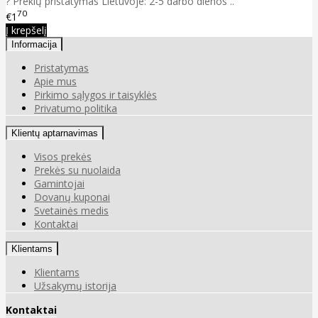
? Prekių pristatymas Lietuvoje: 2-5 darbo dienos ..
70
€1
Į krepšelį
Informacija
Pristatymas
Apie mus
Pirkimo sąlygos ir taisyklės
Privatumo politika
Klientų aptarnavimas
Visos prekės
Prekės su nuolaida
Gamintojai
Dovanų kuponai
Svetainės medis
Kontaktai
Klientams
Klientams
Užsakymų istorija
Kontaktai