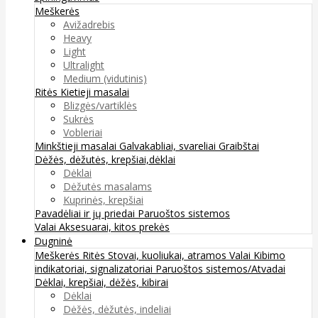
Meškerės
Avižadrebis
Heavy
Light
Ultralight
Medium (vidutinis)
Ritės
Kietieji masalai
Blizgės/vartiklės
Sukrės
Vobleriai
Minkštieji masalai
Galvakabliai, svareliai
Graibštai
Dėžės, dėžutės, krepšiai,dėklai
Dėklai
Dėžutės masalams
Kuprinės, krepšiai
Pavadėliai ir jų priedai
Paruoštos sistemos
Valai
Aksesuarai, kitos prekės
Dugninė
Meškerės
Ritės
Stovai, kuoliukai, atramos
Valai
Kibimo
indikatoriai, signalizatoriai
Paruoštos sistemos/Atvadai
Dėklai, krepšiai, dėžės, kibirai
Dėklai
Dėžės, dėžutės, indeliai