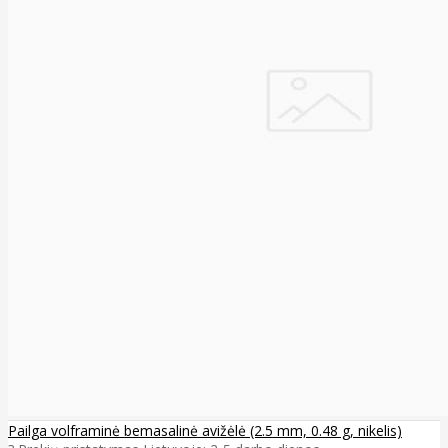
Pailga volframinė bemasalinė avižėlė (2.5 mm, 0.48 g, nikelis)