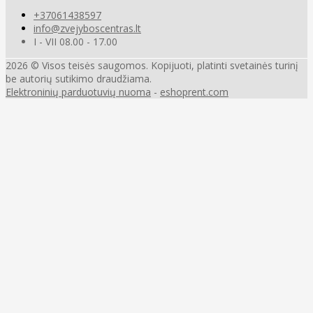
+37061438597
info@zvejyboscentras.lt
I - VII 08.00 - 17.00
2026 © Visos teisės saugomos. Kopijuoti, platinti svetainės turinį
be autorių sutikimo draudžiama.
Elektroninių parduotuvių nuoma
-
eshoprent.com