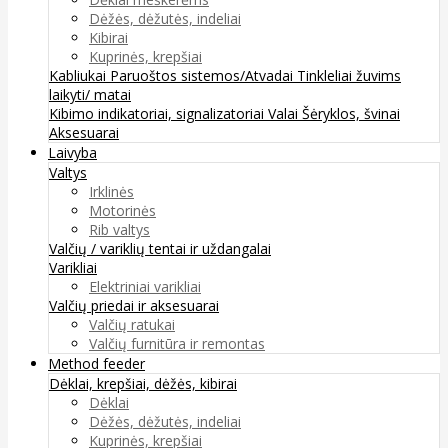
Dėžės, dėžutės, indeliai
Kibirai
Kuprinės, krepšiai
Kabliukai
Paruoštos sistemos/Atvadai
Tinkleliai žuvims
laikyti/ matai
Kibimo indikatoriai, signalizatoriai
Valai
Šėryklos, švinai
Aksesuarai
Laivyba
Valtys
Irklinės
Motorinės
Rib valtys
Valčių / variklių tentai ir uždangalai
Varikliai
Elektriniai varikliai
Valčių priedai ir aksesuarai
Valčių ratukai
Valčių furnitūra ir remontas
Method feeder
Dėklai, krepšiai, dėžės, kibirai
Dėklai
Dėžės, dėžutės, indeliai
Kuprinės, krepšiai