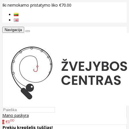
Iki nemokamo pristatymo liko €70.00
Navigacija
Mano paskyra
00
€0
0
Prekių krepšelis tuščias!