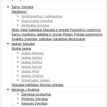
Šamų žvejyba
Meškerės
Spiningavimui / velkiavimui
Stacionariai žvejybai
Vertikaliai žvejybai
Ritės
Valai
Kabliukai
Masalai ir priedai
Paruoštos sistemos
Šamų meškerių laikikliai ir stovai
Plūdės
Priedai sistemoms
Kvaklės
Svareliai, suktukai, karabinai
Aksesuarai
Jaukai/ Masalai
Boiliai
Jaukai
Jaukas karosui
Jaukas karpiui
Jaukas karšiui
Jaukas kuojai
Jaukas lynui
Jaukas žiobriui
Universalus jaukas
Masalas kabliukui
Skystas priedas
Apranga / Avalynė
Žieminiai kostiumai
Pirštinės žvejybai
Kepurės žvejybai