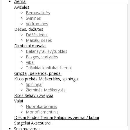
Žiemai
Avižėlės
Bemasalinės
Švininės
Volframinės
Dėžės, dėžutės
Dėžės ledui
Masalų dėžės
Dirbtiniai masalai
Balansyrai, švytuoklės
Blizgės, vartyklės
Vibai
Trišakiai kabliukai žiemai
Grąžtai, peikenos, priedai
Kitos prekės
Meškerėlės, spiningai
Spiningai
Žieminės Meškerytės
Ritės
Seliavų žvejyba
Valai
Fluorokarboninis
Monofilamentinis
Dėklai
Plūdės žiemai
Palapinės žiemai / kūbai
Sargeliai
Aksesuarai
Spiningavimas