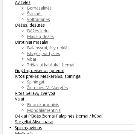
Avižėlės
Bemasalinės
Švininės
Volframinės
Dėžės, dėžutės
Dėžės ledui
Masalų dėžės
Dirbtiniai masalai
Balansyrai, švytuoklės
Blizgės, vartyklės
Vibai
Trišakiai kabliukai žiemai
Grąžtai, peikenos, priedai
Kitos prekės
Meškerėlės, spiningai
Spiningai
Žieminės Meškerytės
Ritės
Seliavų žvejyba
Valai
Fluorokarboninis
Monofilamentinis
Dėklai
Plūdės žiemai
Palapinės žiemai / kūbai
Sargeliai
Aksesuarai
Spiningavimas
Meškerės