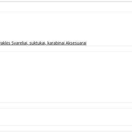
vaklės
Svareliai, suktukai, karabinai
Aksesuarai