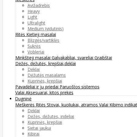
Avižadrebis
Heavy
Light
Ultralight
Medium (vidutinis)
Ritės
Kietieji masalai
Blizgės/vartiklės
Sukrės
Vobleriai
Minkštieji masalai
Galvakabliai, svareliai
Graibštai
Dėžės, dėžutės, krepšiai,dėklai
Dėklai
Dėžutės masalams
Kuprinės, krepšiai
Pavadėliai ir jų priedai
Paruoštos sistemos
Valai
Aksesuarai, kitos prekės
Dugninė
Meškerės
Ritės
Stovai, kuoliukai, atramos
Valai
Kibimo indikat
Dėklai
Dėžės, dėžutės, indeliai
Kuprinės, krepšiai
Sietai jaukui
Kibirai