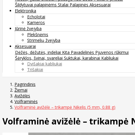
Šildytuvai palapinėms
Stalai
Palapinės
Aksesuarai
Elektronika
Echolotai
Kameros
Jūrinė žvejyba
Plekšnėms
Strimelių žvejyba
Aksesuarai
Dėžės, dėžutės, indeliai
Kita
Pavadėlinės
Pjuvenos rūkimui
Šėryklos, švinai, svareliai
Suktukai, karabinai
Kabliukai
Dvišakiai kabliukai
Trišakiai
Pagrindinis
Žiemai
Avižėlės
Volframinės
Volframinė avižėlė – trikampė Nikelis (5 mm, 0.88 g)
Volframinė avižėlė – trikampė N