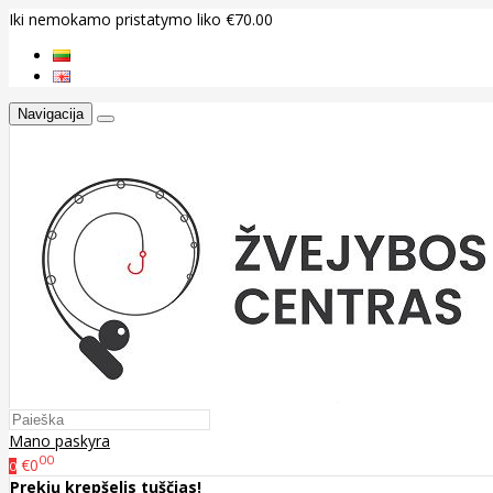
Iki nemokamo pristatymo liko €70.00
Navigacija
Mano paskyra
00
€0
0
Prekių krepšelis tuščias!