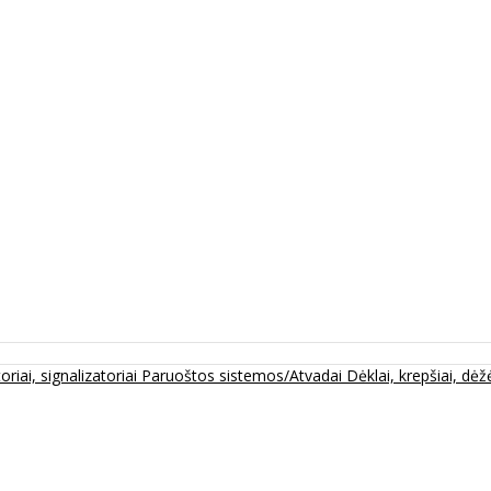
oriai, signalizatoriai
Paruoštos sistemos/Atvadai
Dėklai, krepšiai, dėžė