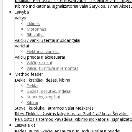
Kabliukai
Paruoštos sistemos/Atvadai
Tinkleliai žuvims laikyti
Kibimo indikatoriai, signalizatoriai
Valai
Šėryklos, švinai
Aksesu
Laivyba
Valtys
Irklinės
Motorinės
Rib valtys
Valčių / variklių tentai ir uždangalai
Varikliai
Elektriniai varikliai
Valčių priedai ir aksesuarai
Valčių ratukai
Valčių furnitūra ir remontas
Method feeder
Dėklai, krepšiai, dėžės, kibirai
Dėklai
Dėžės, dėžutės, indeliai
Kuprinės, krepšiai
Kibirai
Stovai, kuoliukai, atramos
Valai
Meškerės
Ritės
Tinkleliai žuvims laikyti/ matai
Graibštai/ kotai
Šėryklos
Paruoštos sistemos
Pavadėliai
Kibimo indikatoriai, signalizato
Laisvalaikis
Kėdės, gultai
Skėčiai
Apsauga nuo uodų
Peiliai ir priedai