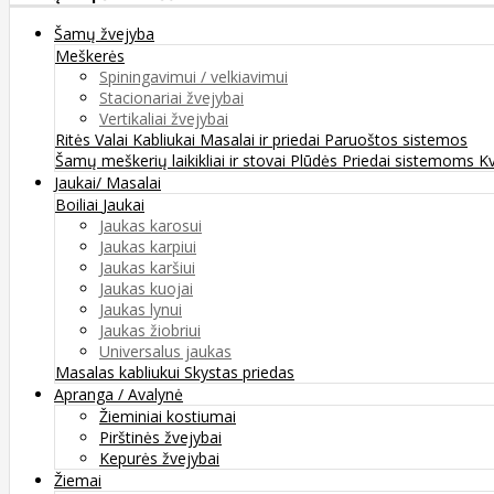
Šamų žvejyba
Meškerės
Spiningavimui / velkiavimui
Stacionariai žvejybai
Vertikaliai žvejybai
Ritės
Valai
Kabliukai
Masalai ir priedai
Paruoštos sistemos
Šamų meškerių laikikliai ir stovai
Plūdės
Priedai sistemoms
K
Jaukai/ Masalai
Boiliai
Jaukai
Jaukas karosui
Jaukas karpiui
Jaukas karšiui
Jaukas kuojai
Jaukas lynui
Jaukas žiobriui
Universalus jaukas
Masalas kabliukui
Skystas priedas
Apranga / Avalynė
Žieminiai kostiumai
Pirštinės žvejybai
Kepurės žvejybai
Žiemai