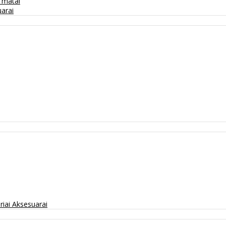
/ matai
arai
riai
Aksesuarai