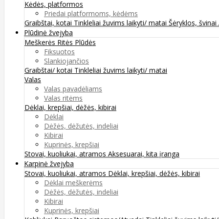
Kėdės, platformos
Priedai platformoms, kėdėms
Graibštai, kotai
Tinkleliai žuvims laikyti/ matai
Šėryklos, švinai
Plūdinė žvejyba
Meškerės
Ritės
Plūdės
Fiksuotos
Slankiojančios
Graibštai/ kotai
Tinkleliai žuvims laikyti/ matai
Valas
Valas pavadėliams
Valas ritėms
Dėklai, krepšiai, dėžės, kibirai
Dėklai
Dėžės, dėžutės, indeliai
Kibirai
Kuprinės, krepšiai
Stovai, kuoliukai, atramos
Aksesuarai, kita įranga
Karpinė žvejyba
Stovai, kuoliukai, atramos
Dėklai, krepšiai, dėžės, kibirai
Dėklai meškerėms
Dėžės, dėžutės, indeliai
Kibirai
Kuprinės, krepšiai