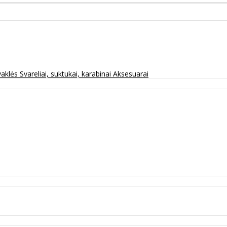
vaklės
Svareliai, suktukai, karabinai
Aksesuarai