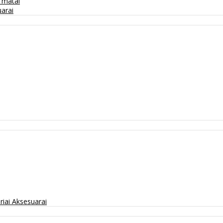
/ matai
arai
riai
Aksesuarai