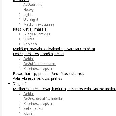
Avižadrebis
Heavy
Light
Ultralight
Medium (vidutinis)
Ritės
Kietieji masalai
Blizgės/vartiklės
Sukrės
Vobleriai
Minkštieji masalai
Galvakabliai, svareliai
Graibštai
Dėžės, dėžutės, krepšiai,dėklai
Dėklai
Dėžutės masalams
Kuprinės, krepšiai
Pavadėliai ir jų priedai
Paruoštos sistemos
Valai
Aksesuarai, kitos prekės
Dugninė
Meškerės
Ritės
Stovai, kuoliukai, atramos
Valai
Kibimo indikat
Dėklai
Dėžės, dėžutės, indeliai
Kuprinės, krepšiai
Sietai jaukui
Kibirai