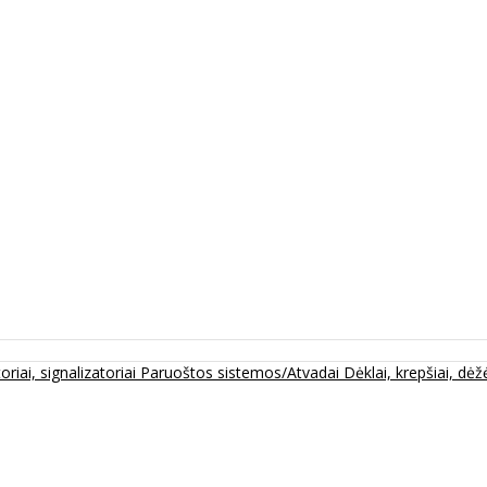
oriai, signalizatoriai
Paruoštos sistemos/Atvadai
Dėklai, krepšiai, dėžė