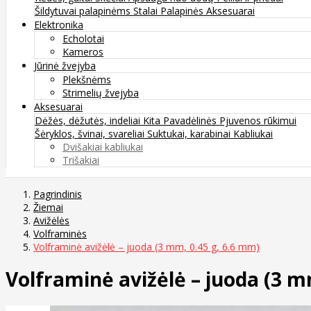
Šildytuvai palapinėms
Stalai
Palapinės
Aksesuarai
Elektronika
Echolotai
Kameros
Jūrinė žvejyba
Plekšnėms
Strimelių žvejyba
Aksesuarai
Dėžės, dėžutės, indeliai
Kita
Pavadėlinės
Pjuvenos rūkimui
Šėryklos, švinai, svareliai
Suktukai, karabinai
Kabliukai
Dvišakiai kabliukai
Trišakiai
Pagrindinis
Žiemai
Avižėlės
Volframinės
Volframinė avižėlė – juoda (3 mm, 0.45 g, 6.6 mm)
Volframinė avižėlė – juoda (3 m