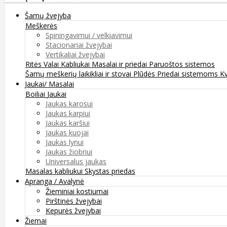
Šamų žvejyba
Meškerės
Spiningavimui / velkiavimui
Stacionariai žvejybai
Vertikaliai žvejybai
Ritės
Valai
Kabliukai
Masalai ir priedai
Paruoštos sistemos
Šamų meškerių laikikliai ir stovai
Plūdės
Priedai sistemoms
K
Jaukai/ Masalai
Boiliai
Jaukai
Jaukas karosui
Jaukas karpiui
Jaukas karšiui
Jaukas kuojai
Jaukas lynui
Jaukas žiobriui
Universalus jaukas
Masalas kabliukui
Skystas priedas
Apranga / Avalynė
Žieminiai kostiumai
Pirštinės žvejybai
Kepurės žvejybai
Žiemai