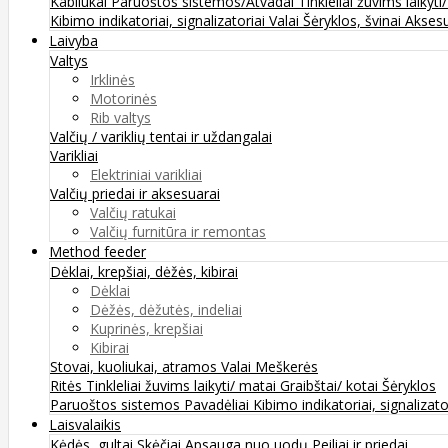
Kabliukai
Paruoštos sistemos/Atvadai
Tinkleliai žuvims laikyti
Kibimo indikatoriai, signalizatoriai
Valai
Šėryklos, švinai
Aksesu
Laivyba
Valtys
Irklinės
Motorinės
Rib valtys
Valčių / variklių tentai ir uždangalai
Varikliai
Elektriniai varikliai
Valčių priedai ir aksesuarai
Valčių ratukai
Valčių furnitūra ir remontas
Method feeder
Dėklai, krepšiai, dėžės, kibirai
Dėklai
Dėžės, dėžutės, indeliai
Kuprinės, krepšiai
Kibirai
Stovai, kuoliukai, atramos
Valai
Meškerės
Ritės
Tinkleliai žuvims laikyti/ matai
Graibštai/ kotai
Šėryklos
Paruoštos sistemos
Pavadėliai
Kibimo indikatoriai, signalizato
Laisvalaikis
Kėdės, gultai
Skėčiai
Apsauga nuo uodų
Peiliai ir priedai