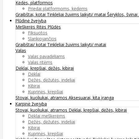
Kėdės, platformos
Priedai platformoms, kėdėms
Graibštai, kotai
Tinkleliai žuvims laikyti/ matai
Šėryklos, švinai
Plūdinė žvejyba
Meškerės
Ritės
Plūdės
Fiksuotos
Slankiojančios
Graibštai/ kotai
Tinkleliai žuvims laikyti/ matai
Valas
Valas pavadėliams
Valas ritėms
Dėklai, krepšiai, dėžės, kibirai
Dėklai
Dėžės, dėžutės, indeliai
Kibirai
Kuprinės, krepšiai
Stovai, kuoliukai, atramos
Aksesuarai, kita įranga
Karpinė žvejyba
Stovai, kuoliukai, atramos
Dėklai, krepšiai, dėžės, kibirai
Dėklai meškerėms
Dėžės, dėžutės, indeliai
Kibirai
Kuprinės, krepšiai