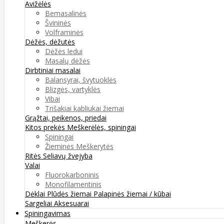
Avižėlės
Bemasalinės
Švininės
Volframinės
Dėžės, dėžutės
Dėžės ledui
Masalų dėžės
Dirbtiniai masalai
Balansyrai, švytuoklės
Blizgės, vartyklės
Vibai
Trišakiai kabliukai žiemai
Grąžtai, peikenos, priedai
Kitos prekės
Meškerėlės, spiningai
Spiningai
Žieminės Meškerytės
Ritės
Seliavų žvejyba
Valai
Fluorokarboninis
Monofilamentinis
Dėklai
Plūdės žiemai
Palapinės žiemai / kūbai
Sargeliai
Aksesuarai
Spiningavimas
Meškerės