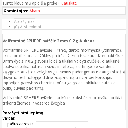
Turite klausimų apie šią prekę?
Klauskite
Gamintojas:
Akara
Aprašymas
(0) Atsiliepimai
Volframinė SPHERE avižėlė 3 mm 0.2 g Auksas
Volframinė SPHERE avižėlė – rankų darbo mormyška (volframo),
skirta profesionaliai žūklės patirčiai žiemą ir vasarą. Kompaktiškas
3 mm dydis ir 0.2 g svoris leidžia tiksliai valdyti avižėlę, o auksinė
spalva suteikia natūralų vizualinį efektą skirtinguose vandens
sąlygose. Aukštos kokybės galvaninis padengimas ir daugiapluoštė
dažymo technologija didina atsparumą trinčiai bei korozijai.
Japonijos gamybos cheminiu būdu galąstas kabliukas suteikia
puikų žuvies pakirtimą.
Volframinė SPHERE avižėlė – aukštos kokybės mormyška, puikiai
tinkanti žiemos ir vasaros žvejybai
Parašyti atsiliepimą
Vardas:
El. pašto adresas: