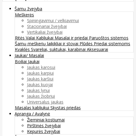
Šamų žvejyba
Meškerės
Spiningavimui / velkiavimui
Stacionariai žvejybai
Vertikaliai žvejybai
Ritės
Valai
Kabliukai
Masalai ir priedai
Paruoštos sistemos
Šamų meškerių laikikliai ir stovai
Plūdės
Priedai sistemoms
Kvaklės
Svareliai, suktukai, karabinai
Aksesuarai
Jaukai/ Masalai
Boiliai
Jaukai
Jaukas karosui
Jaukas karpiui
Jaukas karšiui
Jaukas kuojai
Jaukas lynui
Jaukas žiobriui
Universalus jaukas
Masalas kabliukui
Skystas priedas
Apranga / Avalynė
Žieminiai kostiumai
Pirštinės žvejybai
Kepurės žvejybai