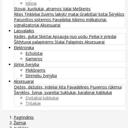
Kibirai
Stovai, kuoliukai, atramos
Valai
Meškerės
Ritės
Tinkleliai žuvims laikyti/ matai
Graibštai/ kotai
Šėryklos
Paruoštos sistemos
Pavadėliai
Kibimo indikatoriai,
signalizatoriai
Aksesuarai
Laisvalaikis
Kėdės, gultai
Skėčiai
Apsauga nuo uodų
Peiliai ir priedai
Šildytuvai palapinėms
Stalai
Palapinės
Aksesuarai
Elektronika
Echolotai
Kameros
Jūrinė žvejyba
Plekšnėms
Strimelių žvejyba
Aksesuarai
Dėžės, dėžutės, indeliai
Kita
Pavadėlinės
Pjuvenos rūkimui
Šėryklos, švinai, svareliai
Suktukai, karabinai
Kabliukai
Dvišakiai kabliukai
Trišakiai
Pagrindinis
Žiemai