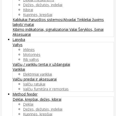
Dėžės, dėžutės, indeliai
Kibirai
Kuprinės, krepšiai
Kabliukai
Paruoštos sistemos/Atvadai
Tinkleliai žuvims
laikyti/ matai
Kibimo indikatoriai, signalizatoriai
Valai
Šėryklos, švinai
Aksesuarai
Laivyba
Valtys
Irklinės
Motorinės
Rib valtys
Valčių / variklių tentai ir uždangalai
Varikliai
Elektriniai varikliai
Valčių priedai ir aksesuarai
Valčių ratukai
Valčių furnitūra ir remontas
Method feeder
Dėklai, krepšiai, dėžės, kibirai
Dėklai
Dėžės, dėžutės, indeliai
Kuprinės, krepšiai