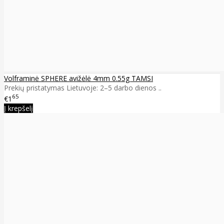
Volframinė SPHERE avižėlė 4mm 0.55g TAMSI
Prekių pristatymas Lietuvoje: 2–5 darbo dienos ..
65
€1
Į krepšelį