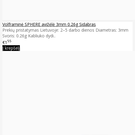
Volframinė SPHERE avižėlė 3mm 0.26g Sidabras
Prekių pristatymas Lietuvoje: 2–5 darbo dienos Diametras: 3mm
Svoris: 0.26g Kabliuko dydi..
55
€1
Į krepšelį