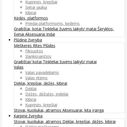
Kuprinės, krepšiai
Sietai jaukui
Kibirai
Kėdės, platformos
Priedai platformoms, kėdėms
Graibštai, kotai
Tinkleliai žuvims laikyti/ matai
Šėryklos,
švinai
Aksesuarai
Indai
Plūdinė žvejyba
Meškerės
Ritės
Plūdės
Fiksuotos
Slankiojančios
Graibštai/ kotai
Tinkleliai žuvims laikyti/ matai
Valas
Valas pavadėliams
Valas ritėms
Dėklai, krepšiai, dėžės, kibirai
Dėklai
Dėžės, dėžutės, indeliai
Kibirai
Kuprinės, krepšiai
Stovai, kuoliukai, atramos
Aksesuarai, kita įranga
Karpinė žvejyba
Stovai, kuoliukai, atramos
Dėklai, krepšiai, dėžės, kibirai
Dėklai meškerėms