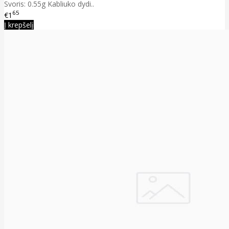
Svoris: 0.55g Kabliuko dydi..
65
€1
Į krepšelį