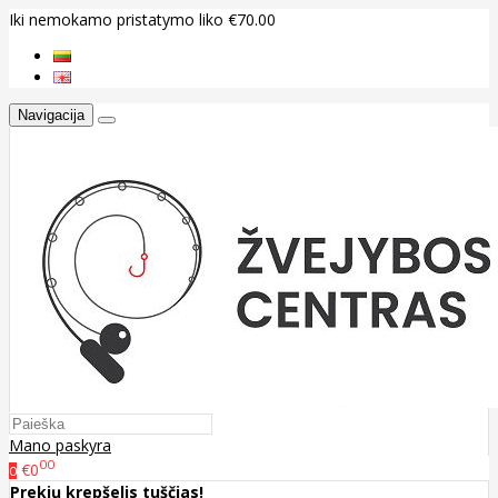
Iki nemokamo pristatymo liko €70.00
Navigacija
Mano paskyra
00
€0
0
Prekių krepšelis tuščias!