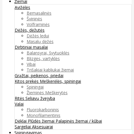
Žiemai
Avižėlės
Bemasalinės
Švininės
Volframinės
Dėžės, dėžutės
Dėžės ledui
Masalų dėžės
Dirbtiniai masalai
Balansyrai, švytuoklės
Blizgės, vartyklės
Vibai
Trišakiai kabliukai žiemai
Grąžtai, peikenos, priedai
Kitos prekės
Meškerėlės, spiningai
Spiningai
Žieminės Meškerytės
Ritės
Seliavų žvejyba
Valai
Fluorokarboninis
Monofilamentinis
Dėklai
Plūdės žiemai
Palapinės žiemai / kūbai
Sargeliai
Aksesuarai
Spiningavimas