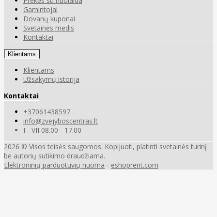
Prekės su nuolaida
Gamintojai
Dovanų kuponai
Svetainės medis
Kontaktai
Klientams
Klientams
Užsakymų istorija
Kontaktai
+37061438597
info@zvejyboscentras.lt
I - VII 08.00 - 17.00
2026 © Visos teisės saugomos. Kopijuoti, platinti svetainės turinį
be autorių sutikimo draudžiama.
Elektroninių parduotuvių nuoma
-
eshoprent.com