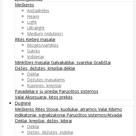
Meškerės
Avižadrebis
Heavy
Light
Ultralight
Medium (vidutinis)
Ritės
Kietieji masalai
Blizgės/vartiklės
Sukrės
Vobleriai
Minkštieji masalai
Galvakabliai, svareliai
Graibštai
Dėžės, dėžutės, krepšiai,dėklai
Dėklai
Dėžutės masalams
Kuprinės, krepšiai
Pavadėliai ir jų priedai
Paruoštos sistemos
Valai
Aksesuarai, kitos prekės
Dugninė
Meškerės
Ritės
Stovai, kuoliukai, atramos
Valai
Kibimo
indikatoriai, signalizatoriai
Paruoštos sistemos/Atvadai
Dėklai, krepšiai, dėžės, kibirai
Dėklai
Dėžės, dėžutės, indeliai