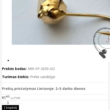
Prekės kodas:
MW-SP-2630-GO
Turimas kiekis:
Prekė sandėlyje
Prekių pristatymas Lietuvoje: 2–5 darbo dienos
40
€1
su PVM