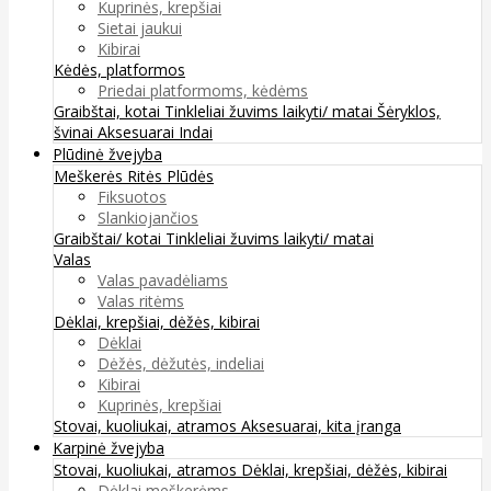
Kuprinės, krepšiai
Sietai jaukui
Kibirai
Kėdės, platformos
Priedai platformoms, kėdėms
Graibštai, kotai
Tinkleliai žuvims laikyti/ matai
Šėryklos,
švinai
Aksesuarai
Indai
Plūdinė žvejyba
Meškerės
Ritės
Plūdės
Fiksuotos
Slankiojančios
Graibštai/ kotai
Tinkleliai žuvims laikyti/ matai
Valas
Valas pavadėliams
Valas ritėms
Dėklai, krepšiai, dėžės, kibirai
Dėklai
Dėžės, dėžutės, indeliai
Kibirai
Kuprinės, krepšiai
Stovai, kuoliukai, atramos
Aksesuarai, kita įranga
Karpinė žvejyba
Stovai, kuoliukai, atramos
Dėklai, krepšiai, dėžės, kibirai
Dėklai meškerėms