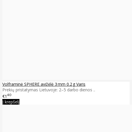
Volframinė SPHERE avižėlė 3 mm 0.2 g Varis
Prekių pristatymas Lietuvoje: 2–5 darbo dienos ..
40
€1
Į krepšelį