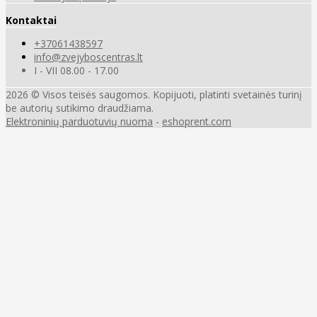
Kontaktai
+37061438597
info@zvejyboscentras.lt
I - VII 08.00 - 17.00
2026 © Visos teisės saugomos. Kopijuoti, platinti svetainės turinį
be autorių sutikimo draudžiama.
Elektroninių parduotuvių nuoma
-
eshoprent.com