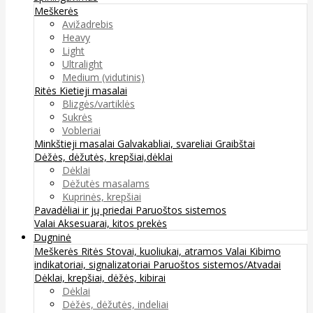
Meškerės
Avižadrebis
Heavy
Light
Ultralight
Medium (vidutinis)
Ritės
Kietieji masalai
Blizgės/vartiklės
Sukrės
Vobleriai
Minkštieji masalai
Galvakabliai, svareliai
Graibštai
Dėžės, dėžutės, krepšiai,dėklai
Dėklai
Dėžutės masalams
Kuprinės, krepšiai
Pavadėliai ir jų priedai
Paruoštos sistemos
Valai
Aksesuarai, kitos prekės
Dugninė
Meškerės
Ritės
Stovai, kuoliukai, atramos
Valai
Kibimo
indikatoriai, signalizatoriai
Paruoštos sistemos/Atvadai
Dėklai, krepšiai, dėžės, kibirai
Dėklai
Dėžės, dėžutės, indeliai