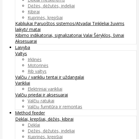
Dėžės, dėžutės, indeliai
Kibirai
Kuprinės, krepšiai
Kabliukai
Paruoštos sistemos/Atvadai
Tinkleliai žuvims
laikyti/ matai
Kibimo indikatoriai, signalizatoriai
Valai
Šėryklos, švinai
Aksesuarai
Laivyba
Valtys
Irklinės
Motorinės
Rib valtys
Valčių / variklių tentai ir uždangalai
Varikliai
Elektriniai varikliai
Valčių priedai ir aksesuarai
Valčių ratukai
Valčių furnitūra ir remontas
Method feeder
Dėklai, krepšiai, dėžės, kibirai
Dėklai
Dėžės, dėžutės, indeliai
Kuprinės, krepšiai