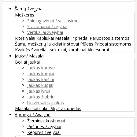
Šamų žvejyba
Meškerės
Spiningavimui / velkiavimui
Stacionariai žvejybai
Vertikaliai žvejybai
Ritės
Valai
Kabliukai
Masalai ir priedai
Paruoštos sistemos
Šamų meškerių laikikliai ir stovai
Plūdės
Priedai sistemoms
Kvaklės
Svareliai, suktukai, karabinai
Aksesuarai
Jaukai/ Masalai
Boiliai
Jaukai
Jaukas karosui
Jaukas karpiui
Jaukas karšiui
Jaukas kuojai
Jaukas lynui
Jaukas žiobriui
Universalus jaukas
Masalas kabliukui
Skystas priedas
Apranga / Avalynė
Žieminiai kostiumai
Pirštinės žvejybai
Kepurės žvejybai