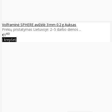
Volframinė SPHERE avižėlė 3 mm 0.2 g Auksas
Prekių pristatymas Lietuvoje: 2–5 darbo dienos ..
40
€1
Į krepšelį