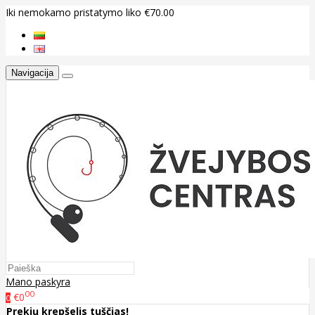
Iki nemokamo pristatymo liko €70.00
Navigacija
Mano paskyra
00
€0
0
Prekių krepšelis tuščias!