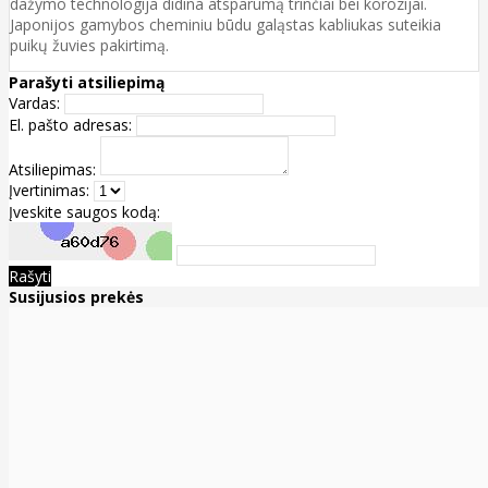
dažymo technologija didina atsparumą trinčiai bei korozijai.
Japonijos gamybos cheminiu būdu galąstas kabliukas suteikia
puikų žuvies pakirtimą.
Parašyti atsiliepimą
Vardas:
El. pašto adresas:
Atsiliepimas:
Įvertinimas:
Įveskite saugos kodą:
Rašyti
Susijusios prekės