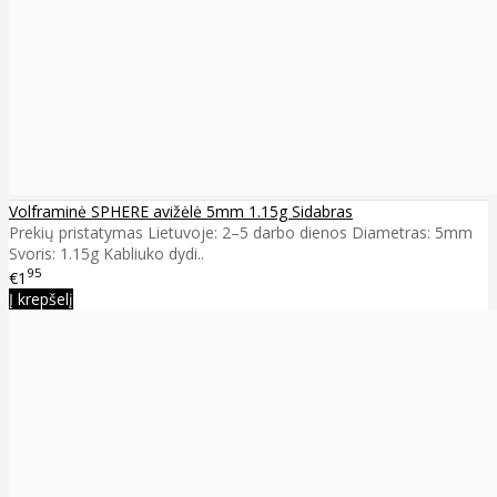
Volframinė SPHERE avižėlė 5mm 1.15g Sidabras
Prekių pristatymas Lietuvoje: 2–5 darbo dienos Diametras: 5mm
Svoris: 1.15g Kabliuko dydi..
95
€1
Į krepšelį