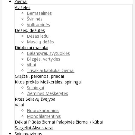
Žiemai
Avižėlės
Bemasalinės
Švininės
Volframinės
Dėžės, dėžutės
Dėžės ledui
Masalų dėžės
Dirbtiniai masalai
Balansyrai, švytuoklės
Blizgės, vartyklės
Vibai
Trišakiai kabliukai žiemai
Grąžtai, peikenos, priedai
Kitos prekės
Meškerėlės, spiningai
Spiningai
Žieminės Meškerytės
Ritės
Seliavų žvejyba
Valai
Fluorokarboninis
Monofilamentinis
Dėklai
Plūdės žiemai
Palapinės žiemai / kūbai
Sargeliai
Aksesuarai
Spiningavimas