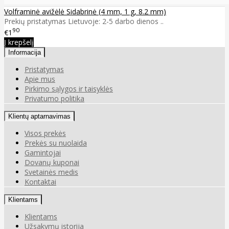
Volframinė avižėlė Sidabrinė (4 mm, 1 g, 8.2 mm)
Prekių pristatymas Lietuvoje: 2-5 darbo dienos ..
90
€1
Į krepšelį
Informacija
Pristatymas
Apie mus
Pirkimo sąlygos ir taisyklės
Privatumo politika
Klientų aptarnavimas
Visos prekės
Prekės su nuolaida
Gamintojai
Dovanų kuponai
Svetainės medis
Kontaktai
Klientams
Klientams
Užsakymų istorija