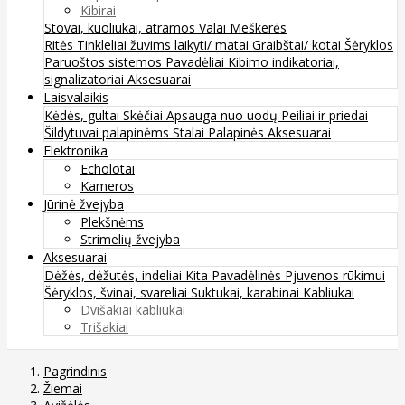
Kibirai
Stovai, kuoliukai, atramos
Valai
Meškerės
Ritės
Tinkleliai žuvims laikyti/ matai
Graibštai/ kotai
Šėryklos
Paruoštos sistemos
Pavadėliai
Kibimo indikatoriai,
signalizatoriai
Aksesuarai
Laisvalaikis
Kėdės, gultai
Skėčiai
Apsauga nuo uodų
Peiliai ir priedai
Šildytuvai palapinėms
Stalai
Palapinės
Aksesuarai
Elektronika
Echolotai
Kameros
Jūrinė žvejyba
Plekšnėms
Strimelių žvejyba
Aksesuarai
Dėžės, dėžutės, indeliai
Kita
Pavadėlinės
Pjuvenos rūkimui
Šėryklos, švinai, svareliai
Suktukai, karabinai
Kabliukai
Dvišakiai kabliukai
Trišakiai
Pagrindinis
Žiemai