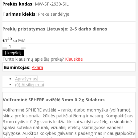
Prekės kodas:
MW-SP-2630-SIL
Turimas kiekis:
Prekė sandėlyje
Prekių pristatymas Lietuvoje: 2–5 darbo dienos
40
€1
su PVM
Turite klausimų apie šią prekę?
Klauskite
Gamintojas:
Akara
Aprašymas
(0) Atsiliepimai
Volframinė SPHERE avižėlė 3 mm 0.2 g Sidabras
Volframinė SPHERE avižėlė – rankų darbo mormyška (volframo),
skirta profesionaliai žūklės patirčiai žiemą ir vasarą. Kompaktiškas
3 mm dydis ir 0.2 g svoris leidžia tiksliai valdyti avižėlę, o sidabrinė
spalva suteikia natūralų vizualinį efektą skirtinguose vandens
sąlygose. Aukštos kokybės galvaninis padengimas ir daugiapluoštė