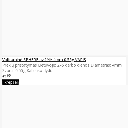
Volframinė SPHERE avižėlė 4mm 0.55g VARIS
Prekių pristatymas Lietuvoje: 2–5 darbo dienos Diametras: 4mm
Svoris: 0.55g Kabliuko dydi..
65
€1
Į krepšelį