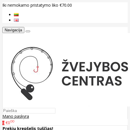
Iki nemokamo pristatymo liko €70.00
Navigacija
Mano paskyra
00
€0
0
Prekių krepšelis tuščias!