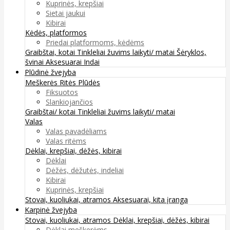
Kuprinės, krepšiai
Sietai jaukui
Kibirai
Kėdės, platformos
Priedai platformoms, kėdėms
Graibštai, kotai
Tinkleliai žuvims laikyti/ matai
Šėryklos,
švinai
Aksesuarai
Indai
Plūdinė žvejyba
Meškerės
Ritės
Plūdės
Fiksuotos
Slankiojančios
Graibštai/ kotai
Tinkleliai žuvims laikyti/ matai
Valas
Valas pavadėliams
Valas ritėms
Dėklai, krepšiai, dėžės, kibirai
Dėklai
Dėžės, dėžutės, indeliai
Kibirai
Kuprinės, krepšiai
Stovai, kuoliukai, atramos
Aksesuarai, kita įranga
Karpinė žvejyba
Stovai, kuoliukai, atramos
Dėklai, krepšiai, dėžės, kibirai
Dėklai meškerėms