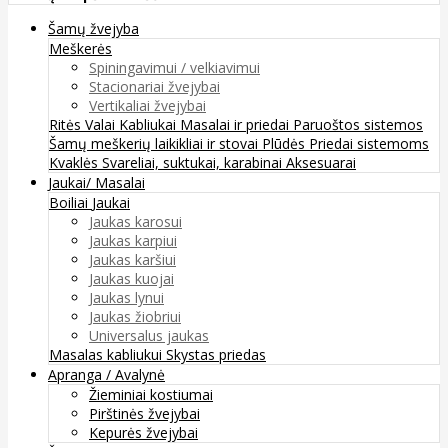
Šamų žvejyba
Meškerės
Spiningavimui / velkiavimui
Stacionariai žvejybai
Vertikaliai žvejybai
Ritės
Valai
Kabliukai
Masalai ir priedai
Paruoštos sistemos
Šamų meškerių laikikliai ir stovai
Plūdės
Priedai sistemoms
Kvaklės
Svareliai, suktukai, karabinai
Aksesuarai
Jaukai/ Masalai
Boiliai
Jaukai
Jaukas karosui
Jaukas karpiui
Jaukas karšiui
Jaukas kuojai
Jaukas lynui
Jaukas žiobriui
Universalus jaukas
Masalas kabliukui
Skystas priedas
Apranga / Avalynė
Žieminiai kostiumai
Pirštinės žvejybai
Kepurės žvejybai