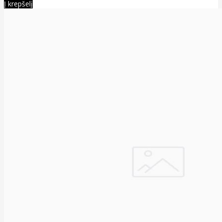
Į krepšelį