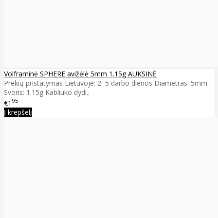
Volframinė SPHERE avižėlė 5mm 1.15g AUKSINĖ
Prekių pristatymas Lietuvoje: 2–5 darbo dienos Diametras: 5mm
Svoris: 1.15g Kabliuko dydi..
95
€1
Į krepšelį