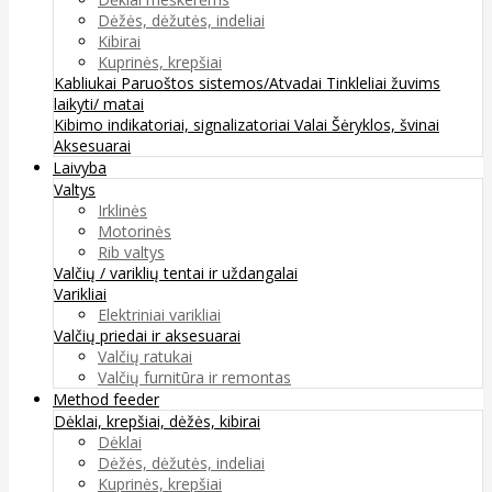
Dėžės, dėžutės, indeliai
Kibirai
Kuprinės, krepšiai
Kabliukai
Paruoštos sistemos/Atvadai
Tinkleliai žuvims
laikyti/ matai
Kibimo indikatoriai, signalizatoriai
Valai
Šėryklos, švinai
Aksesuarai
Laivyba
Valtys
Irklinės
Motorinės
Rib valtys
Valčių / variklių tentai ir uždangalai
Varikliai
Elektriniai varikliai
Valčių priedai ir aksesuarai
Valčių ratukai
Valčių furnitūra ir remontas
Method feeder
Dėklai, krepšiai, dėžės, kibirai
Dėklai
Dėžės, dėžutės, indeliai
Kuprinės, krepšiai