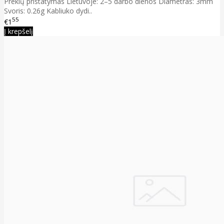
Prekių pristatymas Lietuvoje: 2–5 darbo dienos Diametras: 3mm
Svoris: 0.26g Kabliuko dydi..
55
€1
Į krepšelį