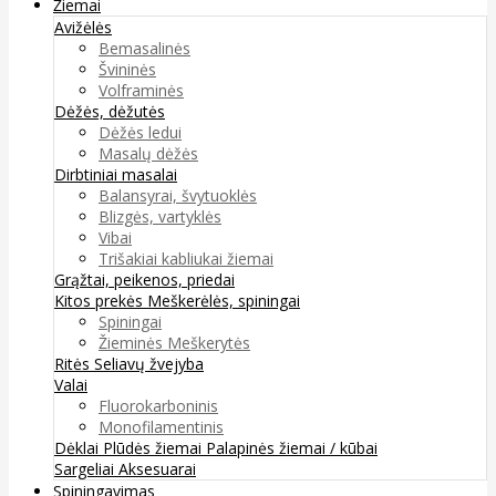
Žiemai
Avižėlės
Bemasalinės
Švininės
Volframinės
Dėžės, dėžutės
Dėžės ledui
Masalų dėžės
Dirbtiniai masalai
Balansyrai, švytuoklės
Blizgės, vartyklės
Vibai
Trišakiai kabliukai žiemai
Grąžtai, peikenos, priedai
Kitos prekės
Meškerėlės, spiningai
Spiningai
Žieminės Meškerytės
Ritės
Seliavų žvejyba
Valai
Fluorokarboninis
Monofilamentinis
Dėklai
Plūdės žiemai
Palapinės žiemai / kūbai
Sargeliai
Aksesuarai
Spiningavimas