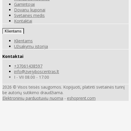
Gamintojai
Dovanų kuponai
Svetainės medis
Kontaktai
Klientams
Klientams
Užsakymų istorija
Kontaktai
+37061438597
info@zvejyboscentras.lt
I - VII 08.00 - 17.00
2026 © Visos teisės saugomos. Kopijuoti, platinti svetainės turinį
be autorių sutikimo draudžiama.
Elektroninių parduotuvių nuoma
-
eshoprent.com