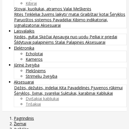
Kibirai
Stovai, kuoliukai, atramos
Valai
Meškerės
Ritės
Tinkleliai žuvims laikyti/ matai
Graibštai/ kotai
Šėryklos
Paruoštos sistemos
Pavadėliai
Kibimo indikatoriai,
signalizatoriai
Aksesuarai
Laisvalaikis
Kėdės, gultai
Skėčiai
Apsauga nuo uodų
Peiliai ir priedai
Šildytuvai palapinėms
Stalai
Palapinės
Aksesuarai
Elektronika
Echolotai
Kameros
Jūrinė žvejyba
Plekšnėms
Strimelių žvejyba
Aksesuarai
Dėžės, dėžutės, indeliai
Kita
Pavadėlinės
Pjuvenos rūkimui
Šėryklos, švinai, svareliai
Suktukai, karabinai
Kabliukai
Dvišakiai kabliukai
Trišakiai
Pagrindinis
Žiemai