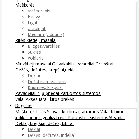
Meškerės
Avižadrebis
Heavy
Light
Ultralight
Medium (vidutinis)
Ritės
Kietieji masalai
Blizgės/vartiklės
Sukrės
Vobleriai
Minkštieji masalai
Galvakabliai, svareliai
Graibštai
Dėžės, dėžutės, krepšiai,dėklai
Dėklai
Dėžutės masalams
Kuprinės, krepšiai
Pavadėliai ir jų priedai
Paruoštos sistemos
Valai
Aksesuarai, kitos prekės
Dugninė
Meškerės
Ritės
Stovai, kuoliukai, atramos
Valai
Kibimo
indikatoriai, signalizatoriai
Paruoštos sistemos/Atvadai
Dėklai, krepšiai, dėžės, kibirai
Dėklai
Dėžės, dėžutės, indeliai