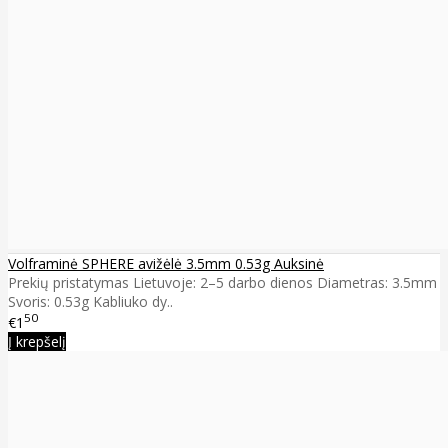
Volframinė SPHERE avižėlė 3.5mm 0.53g Auksinė
Prekių pristatymas Lietuvoje: 2–5 darbo dienos Diametras: 3.5mm
Svoris: 0.53g Kabliuko dy..
50
€1
Į krepšelį