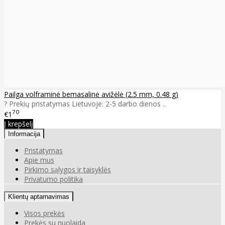
Pailga volframinė bemasalinė avižėlė (2.5 mm, 0.48 g)
? Prekių pristatymas Lietuvoje: 2-5 darbo dienos ..
70
€1
Į krepšelį
Informacija
Pristatymas
Apie mus
Pirkimo sąlygos ir taisyklės
Privatumo politika
Klientų aptarnavimas
Visos prekės
Prekės su nuolaida