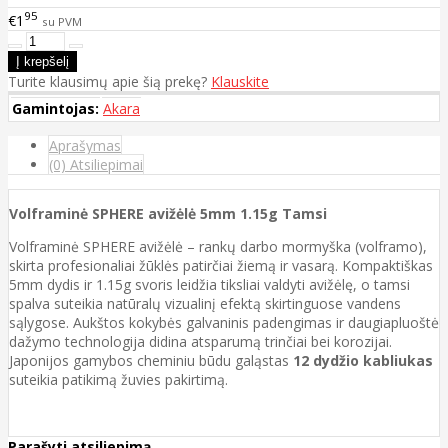
95
€1
su PVM
Turite klausimų apie šią prekę?
Klauskite
Gamintojas:
Akara
Aprašymas
(0) Atsiliepimai
Volframinė SPHERE avižėlė 5mm 1.15g Tamsi
Volframinė SPHERE avižėlė – rankų darbo mormyška (volframo),
skirta profesionaliai žūklės patirčiai žiemą ir vasarą. Kompaktiškas
5mm dydis ir 1.15g svoris leidžia tiksliai valdyti avižėlę, o tamsi
spalva suteikia natūralų vizualinį efektą skirtinguose vandens
sąlygose. Aukštos kokybės galvaninis padengimas ir daugiapluoštė
dažymo technologija didina atsparumą trinčiai bei korozijai.
Japonijos gamybos cheminiu būdu galąstas
12 dydžio kabliukas
suteikia patikimą žuvies pakirtimą.
Parašyti atsiliepimą