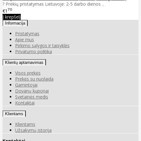
? Prekių pristatymas Lietuvoje: 2-5 darbo dienos ..
70
€1
Į krepšelį
Informacija
Pristatymas
Apie mus
Pirkimo sąlygos ir taisyklės
Privatumo politika
Klientų aptarnavimas
Visos prekės
Prekės su nuolaida
Gamintojai
Dovanų kuponai
Svetainės medis
Kontaktai
Klientams
Klientams
Užsakymų istorija
Kontaktai