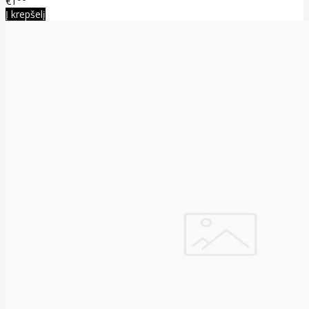
€1
Į krepšelį