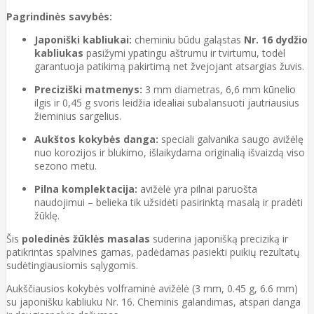
Pagrindinės savybės:
Japoniški kabliukai:
cheminiu būdu galąstas
Nr. 16 dydžio
kabliukas
pasižymi ypatingu aštrumu ir tvirtumu, todėl
garantuoja patikimą pakirtimą net žvejojant atsargias žuvis.
Preciziški matmenys:
3 mm diametras, 6,6 mm kūnelio
ilgis ir 0,45 g svoris leidžia idealiai subalansuoti jautriausius
žieminius sargelius.
Aukštos kokybės danga:
speciali galvanika saugo avižėlę
nuo korozijos ir blukimo, išlaikydama originalią išvaizdą viso
sezono metu.
Pilna komplektacija:
avižėlė yra pilnai paruošta
naudojimui – belieka tik užsidėti pasirinktą masalą ir pradėti
žūklę.
Šis
poledinės žūklės masalas
suderina japonišką preciziką ir
patikrintas spalvines gamas, padėdamas pasiekti puikių rezultatų
sudėtingiausiomis sąlygomis.
Aukščiausios kokybės volframinė avižėlė (3 mm, 0.45 g, 6.6 mm)
su japonišku kabliuku Nr. 16. Cheminis galandimas, atspari danga