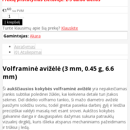
60
€1
su PVM
Turite klausimų apie šią prekę?
Klauskite
Gamintojas:
Akara
Aprašymas
(0) Atsiliepimai
Volframinė avižėlė (3 mm, 0.45 g, 6.6
mm)
Ši
aukščiausios kokybės volframinė avižėlė
yra nepakeičiamas
įrankis subtiliai poledinei žūklei, kai kiekviena detalė turi įtakos
sėkmei. Dėl didelio volframo tankio, ši mažo diametro avižėlė
pasižymi solidžiu svoriu, todėl greitai pasiekia darbinį gylį ir leidžia
preciziškai valdyti masalą net esant srovei. Aukštos kokybės
galvaninė danga ir daugiaspalvis dažymas sukuria patrauklų
vizualinį dirgiklį, kuris išlieka atsparus mechaniniams pažeidimams
ir trūkiui į ledą.