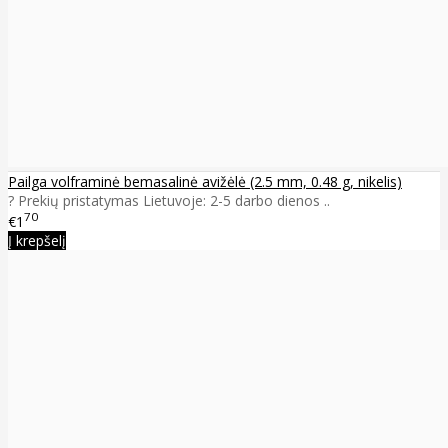
Pailga volframinė bemasalinė avižėlė (2.5 mm, 0.48 g, nikelis)
? Prekių pristatymas Lietuvoje: 2-5 darbo dienos ..
70
€1
Į krepšelį