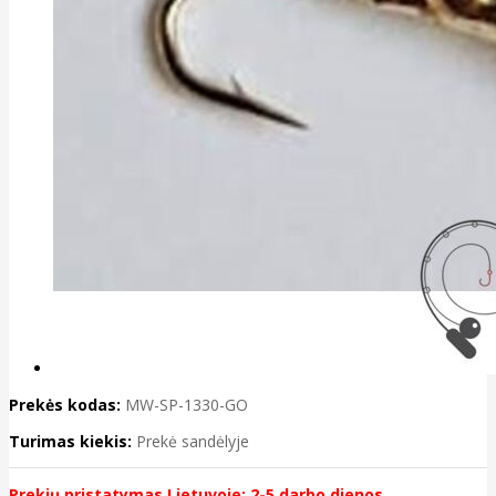
Prekės kodas:
MW-SP-1330-GO
Turimas kiekis:
Prekė sandėlyje
Prekių pristatymas Lietuvoje: 2-5 darbo dienos