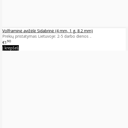
Volframinė avižėlė Sidabrinė (4 mm, 1 g, 8.2 mm)
Prekių pristatymas Lietuvoje: 2-5 darbo dienos ..
90
€1
Į krepšelį