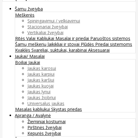
Šamų žvejyba
Meškerės
Spiningavimui / velkiavimui
Stacionariai žvejybai
Vertikaliai žvejybai
Ritės
Valai
Kabliukai
Masalai ir priedai
Paruoštos sistemos
Šamų meškerių laikikliai ir stovai
Plūdės
Priedai sistemoms
Kvaklės
Svareliai, suktukai, karabinai
Aksesuarai
Jaukai/ Masalai
Boiliai
Jaukai
Jaukas karosui
Jaukas karpiui
Jaukas karšiui
Jaukas kuojai
Jaukas lynui
Jaukas žiobriui
Universalus jaukas
Masalas kabliukui
Skystas priedas
Apranga / Avalynė
Žieminiai kostiumai
Pirštinės žvejybai
Kepurės žvejybai