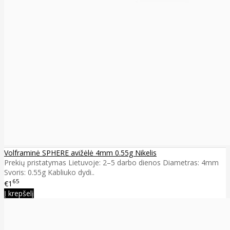
Volframinė SPHERE avižėlė 4mm 0.55g Nikelis
Prekių pristatymas Lietuvoje: 2–5 darbo dienos Diametras: 4mm
Svoris: 0.55g Kabliuko dydi..
65
€1
Į krepšelį