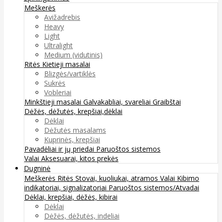
Meškerės
Avižadrebis
Heavy
Light
Ultralight
Medium (vidutinis)
Ritės
Kietieji masalai
Blizgės/vartiklės
Sukrės
Vobleriai
Minkštieji masalai
Galvakabliai, svareliai
Graibštai
Dėžės, dėžutės, krepšiai,dėklai
Dėklai
Dėžutės masalams
Kuprinės, krepšiai
Pavadėliai ir jų priedai
Paruoštos sistemos
Valai
Aksesuarai, kitos prekės
Dugninė
Meškerės
Ritės
Stovai, kuoliukai, atramos
Valai
Kibimo
indikatoriai, signalizatoriai
Paruoštos sistemos/Atvadai
Dėklai, krepšiai, dėžės, kibirai
Dėklai
Dėžės, dėžutės, indeliai