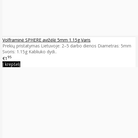
Volframinė SPHERE avižėlė 5mm 1.15g Varis
Prekių pristatymas Lietuvoje: 2–5 darbo dienos Diametras: 5mm
Svoris: 1.15g Kabliuko dydi..
95
€1
Į krepšelį