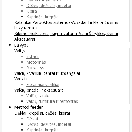
Dėžės, dėžutės, indeliai
Kibirai
Kuprinės, krepšiai
Kabliukai
Paruoštos sistemos/Atvadai
Tinkleliai žuvims
laikyti/ matai
Kibimo indikatoriai, signalizatoriai
Valai
Šėryklos, švinai
Aksesuarai
Laivyba
Valtys
Irklinės
Motorinės
Rib valtys
Valčių / variklių tentai ir uždangalai
Varikliai
Elektriniai varikliai
Valčių priedai ir aksesuarai
Valčių ratukai
Valčių furnitūra ir remontas
Method feeder
Dėklai, krepšiai, dėžės, kibirai
Dėklai
Dėžės, dėžutės, indeliai
Kuprinės, krepšiai