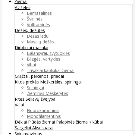
Žiemai
Avižėlės
Bemasalinės
Švininės
Volframinės
Dėžės, dėžutės
Dėžės ledui
Masalų dėžės
Dirbtiniai masalai
Balansyrai, švytuoklės
Blizgės, vartyklės
Vibai
Trišakiai kabliukai žiemai
Grąžtai, peikenos, priedai
Kitos prekės
Meškerėlės, spiningai
Spiningai
Žieminės Meškerytės
Ritės
Seliavų žvejyba
Valai
Fluorokarboninis
Monofilamentinis
Dėklai
Plūdės žiemai
Palapinės žiemai / kūbai
Sargeliai
Aksesuarai
Spiningavimas