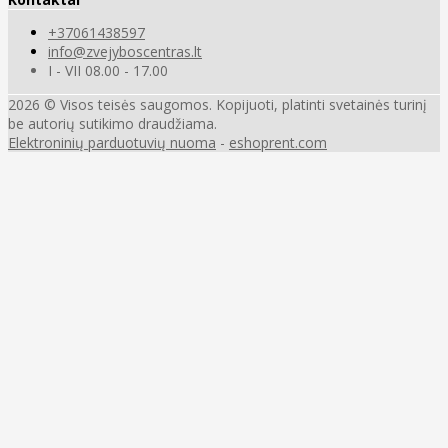
+37061438597
info@zvejyboscentras.lt
I - VII 08.00 - 17.00
2026 © Visos teisės saugomos. Kopijuoti, platinti svetainės turinį
be autorių sutikimo draudžiama.
Elektroninių parduotuvių nuoma
-
eshoprent.com