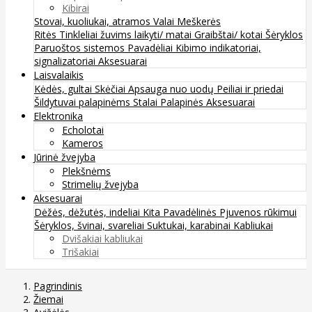
Kibirai
Stovai, kuoliukai, atramos
Valai
Meškerės
Ritės
Tinkleliai žuvims laikyti/ matai
Graibštai/ kotai
Šėryklos
Paruoštos sistemos
Pavadėliai
Kibimo indikatoriai,
signalizatoriai
Aksesuarai
Laisvalaikis
Kėdės, gultai
Skėčiai
Apsauga nuo uodų
Peiliai ir priedai
Šildytuvai palapinėms
Stalai
Palapinės
Aksesuarai
Elektronika
Echolotai
Kameros
Jūrinė žvejyba
Plekšnėms
Strimelių žvejyba
Aksesuarai
Dėžės, dėžutės, indeliai
Kita
Pavadėlinės
Pjuvenos rūkimui
Šėryklos, švinai, svareliai
Suktukai, karabinai
Kabliukai
Dvišakiai kabliukai
Trišakiai
Pagrindinis
Žiemai