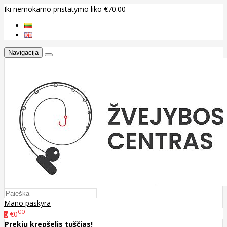
Iki nemokamo pristatymo liko €70.00
Navigacija
Mano paskyra
00
€0
0
Prekių krepšelis tuščias!