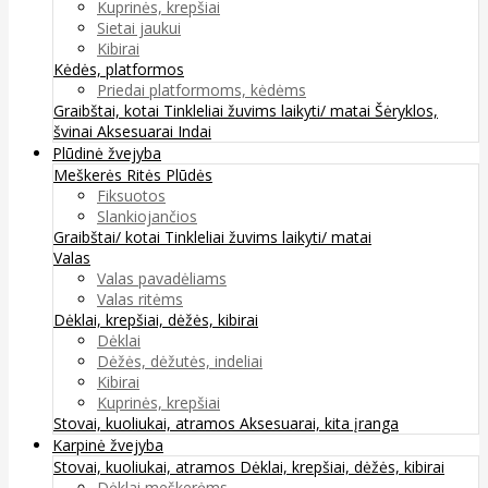
Kuprinės, krepšiai
Sietai jaukui
Kibirai
Kėdės, platformos
Priedai platformoms, kėdėms
Graibštai, kotai
Tinkleliai žuvims laikyti/ matai
Šėryklos,
švinai
Aksesuarai
Indai
Plūdinė žvejyba
Meškerės
Ritės
Plūdės
Fiksuotos
Slankiojančios
Graibštai/ kotai
Tinkleliai žuvims laikyti/ matai
Valas
Valas pavadėliams
Valas ritėms
Dėklai, krepšiai, dėžės, kibirai
Dėklai
Dėžės, dėžutės, indeliai
Kibirai
Kuprinės, krepšiai
Stovai, kuoliukai, atramos
Aksesuarai, kita įranga
Karpinė žvejyba
Stovai, kuoliukai, atramos
Dėklai, krepšiai, dėžės, kibirai
Dėklai meškerėms