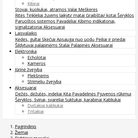
Kibirai
Stovai, kuoliukai, atramos
Valai
Meškerės
Ritės
Tinkleliai žuvims laikyti/ matai
Graibštai/ kotai
Šėryklos
Paruoštos sistemos
Pavadėliai
Kibimo indikatoriai,
signalizatoriai
Aksesuarai
Laisvalaikis
Kėdės, gultai
Skėčiai
Apsauga nuo uodų
Peiliai ir priedai
Šildytuvai palapinėms
Stalai
Palapinės
Aksesuarai
Elektronika
Echolotai
Kameros
Jūrinė žvejyba
Plekšnėms
Strimelių žvejyba
Aksesuarai
Dėžės, dėžutės, indeliai
Kita
Pavadėlinės
Pjuvenos rūkimui
Šėryklos, švinai, svareliai
Suktukai, karabinai
Kabliukai
Dvišakiai kabliukai
Trišakiai
Pagrindinis
Žiemai