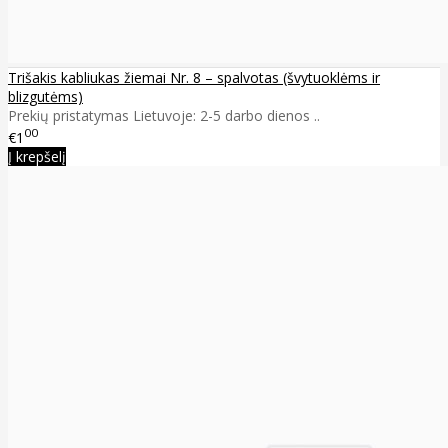
Trišakis kabliukas žiemai Nr. 8 – spalvotas (švytuoklėms ir
blizgutėms)
Prekių pristatymas Lietuvoje: 2-5 darbo dienos ..
00
€1
Į krepšelį