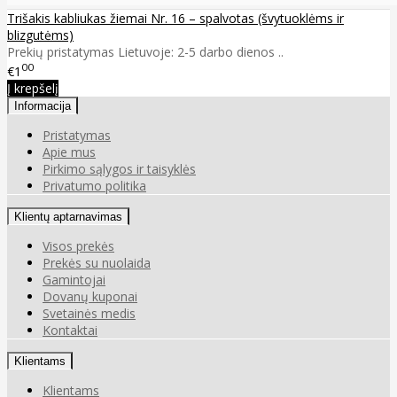
Trišakis kabliukas žiemai Nr. 16 – spalvotas (švytuoklėms ir
blizgutėms)
Prekių pristatymas Lietuvoje: 2-5 darbo dienos ..
00
€1
Į krepšelį
Informacija
Pristatymas
Apie mus
Pirkimo sąlygos ir taisyklės
Privatumo politika
Klientų aptarnavimas
Visos prekės
Prekės su nuolaida
Gamintojai
Dovanų kuponai
Svetainės medis
Kontaktai
Klientams
Klientams