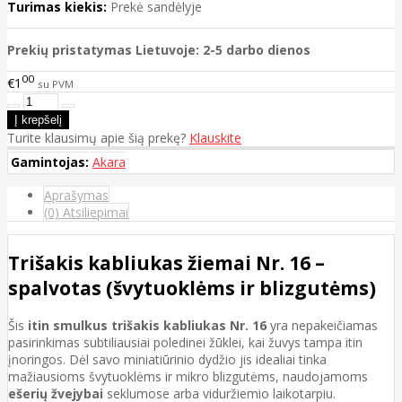
Turimas kiekis:
Prekė sandėlyje
Prekių pristatymas Lietuvoje: 2-5 darbo dienos
00
€1
su PVM
Turite klausimų apie šią prekę?
Klauskite
Gamintojas:
Akara
Aprašymas
(0) Atsiliepimai
Trišakis kabliukas žiemai Nr. 16 –
spalvotas (švytuoklėms ir blizgutėms)
Šis
itin smulkus trišakis kabliukas Nr. 16
yra nepakeičiamas
pasirinkimas subtiliausiai poledinei žūklei, kai žuvys tampa itin
įnoringos. Dėl savo miniatiūrinio dydžio jis idealiai tinka
mažiausioms švytuoklėms ir mikro blizgutėms, naudojamoms
ešerių žvejybai
seklumose arba viduržiemio laikotarpiu.