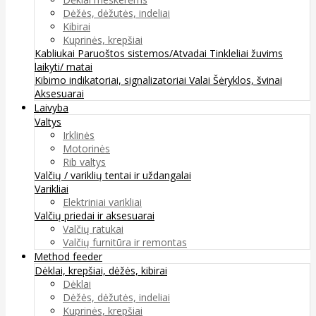
Dėžės, dėžutės, indeliai
Kibirai
Kuprinės, krepšiai
Kabliukai
Paruoštos sistemos/Atvadai
Tinkleliai žuvims
laikyti/ matai
Kibimo indikatoriai, signalizatoriai
Valai
Šėryklos, švinai
Aksesuarai
Laivyba
Valtys
Irklinės
Motorinės
Rib valtys
Valčių / variklių tentai ir uždangalai
Varikliai
Elektriniai varikliai
Valčių priedai ir aksesuarai
Valčių ratukai
Valčių furnitūra ir remontas
Method feeder
Dėklai, krepšiai, dėžės, kibirai
Dėklai
Dėžės, dėžutės, indeliai
Kuprinės, krepšiai