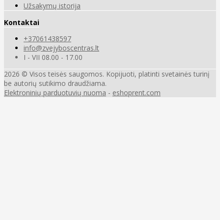
Užsakymų istorija
Kontaktai
+37061438597
info@zvejyboscentras.lt
I - VII 08.00 - 17.00
2026 © Visos teisės saugomos. Kopijuoti, platinti svetainės turinį
be autorių sutikimo draudžiama.
Elektroninių parduotuvių nuoma
-
eshoprent.com