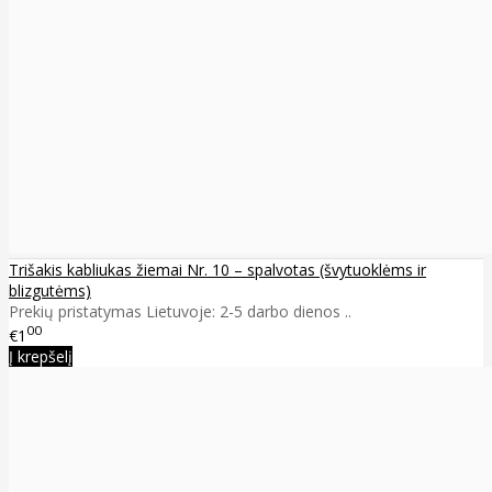
Trišakis kabliukas žiemai Nr. 10 – spalvotas (švytuoklėms ir
blizgutėms)
Prekių pristatymas Lietuvoje: 2-5 darbo dienos ..
00
€1
Į krepšelį