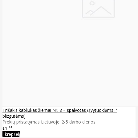
Trišakis kabliukas žiemai Nr. 8 – spalvotas (švytuoklėms ir
blizgutėms)
Prekių pristatymas Lietuvoje: 2-5 darbo dienos ..
00
€1
Į krepšelį