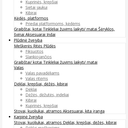
Kuprinės, krepšiai
Sietai jaukui
Kibirai
Kėdės, platformos
Priedai platformoms, kėdėms
Graibštai, kotai
Tinkleliai žuvims laikyti/ matai
Šėryklos,
švinai
Aksesuarai
Indai
Plūdinė žvejyba
Meškerės
Ritės
Plūdės
Fiksuotos
Slankiojančios
Graibštai/ kotai
Tinkleliai žuvims laikyti/ matai
Valas
Valas pavadėliams
Valas ritėms
Dėklai, krepšiai, dėžės, kibirai
Dėklai
Dėžės, dėžutės, indeliai
Kibirai
Kuprinės, krepšiai
Stovai, kuoliukai, atramos
Aksesuarai, kita įranga
Karpinė žvejyba
Stovai, kuoliukai, atramos
Dėklai, krepšiai, dėžės, kibirai
Dėklai meškerėms