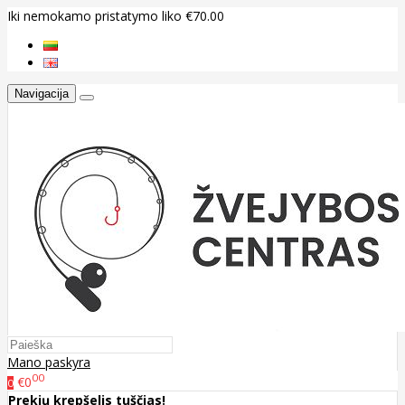
Iki nemokamo pristatymo liko €70.00
Navigacija
Mano paskyra
00
€0
0
Prekių krepšelis tuščias!