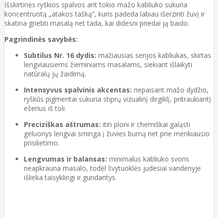
Išskirtinės ryškios spalvos ant tokio mažo kabliuko sukuria
koncentruotą „atakos tašką“, kuris padeda labiau išerzinti žuvį ir
skatina griebti masalą net tada, kai didesni priedai ją baido.
Pagrindinės savybės:
Subtilus Nr. 16 dydis:
mažiausias serijos kabliukas, skirtas
lengviausiems žieminiams masalams, siekiant išlaikyti
natūralų jų žaidimą.
Intensyvus spalvinis akcentas:
nepaisant mažo dydžio,
ryškūs pigmentai sukuria stiprų vizualinį dirgiklį, pritraukiantį
ešerius iš toli.
Preciziškas aštrumas:
itin ploni ir chemiškai galąsti
geluonys lengvai sminga į žuvies burną net prie menkiausio
prisilietimo.
Lengvumas ir balansas:
minimalus kabliuko svoris
neapkrauna masalo, todėl švytuoklės judesiai vandenyje
išlieka taisyklingi ir gundantys.