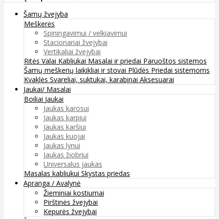
Šamų žvejyba
Meškerės
Spiningavimui / velkiavimui
Stacionariai žvejybai
Vertikaliai žvejybai
Ritės
Valai
Kabliukai
Masalai ir priedai
Paruoštos sistemos
Šamų meškerių laikikliai ir stovai
Plūdės
Priedai sistemoms
Kvaklės
Svareliai, suktukai, karabinai
Aksesuarai
Jaukai/ Masalai
Boiliai
Jaukai
Jaukas karosui
Jaukas karpiui
Jaukas karšiui
Jaukas kuojai
Jaukas lynui
Jaukas žiobriui
Universalus jaukas
Masalas kabliukui
Skystas priedas
Apranga / Avalynė
Žieminiai kostiumai
Pirštinės žvejybai
Kepurės žvejybai