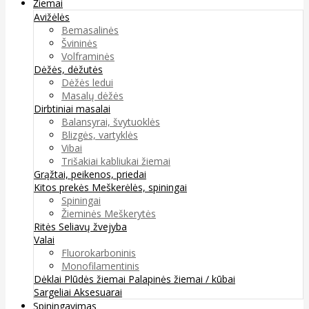
Žiemai
Avižėlės
Bemasalinės
Švininės
Volframinės
Dėžės, dėžutės
Dėžės ledui
Masalų dėžės
Dirbtiniai masalai
Balansyrai, švytuoklės
Blizgės, vartyklės
Vibai
Trišakiai kabliukai žiemai
Grąžtai, peikenos, priedai
Kitos prekės
Meškerėlės, spiningai
Spiningai
Žieminės Meškerytės
Ritės
Seliavų žvejyba
Valai
Fluorokarboninis
Monofilamentinis
Dėklai
Plūdės žiemai
Palapinės žiemai / kūbai
Sargeliai
Aksesuarai
Spiningavimas