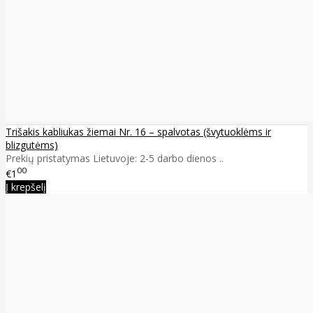
Trišakis kabliukas žiemai Nr. 16 – spalvotas (švytuoklėms ir
blizgutėms)
Prekių pristatymas Lietuvoje: 2-5 darbo dienos ..
00
€1
Į krepšelį