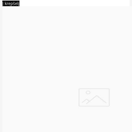
Į krepšelį