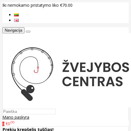
Iki nemokamo pristatymo liko €70.00
Navigacija
Mano paskyra
00
€0
0
Prekių krepšelis tuščias!