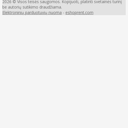
2026 © Visos teisės saugomos. Kopijuoti, platinti svetainės turinį
be autorių sutikimo draudžiama.
Elektroninių parduotuvių nuoma
-
eshoprent.com