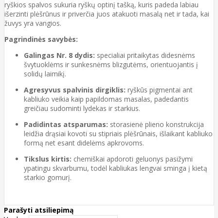
ryškios spalvos sukuria ryškų optinį tašką, kuris padeda labiau
išerzinti plėšrūnus ir priverčia juos atakuoti masalą net ir tada, kai
žuvys yra vangios.
Pagrindinės savybės:
Galingas Nr. 8 dydis:
specialiai pritaikytas didesnėms
švytuoklėms ir sunkesnėms blizgutėms, orientuojantis į
solidų laimikį.
Agresyvus spalvinis dirgiklis:
ryškūs pigmentai ant
kabliuko veikia kaip papildomas masalas, padedantis
greičiau sudominti lydekas ir starkius.
Padidintas atsparumas:
storasienė plieno konstrukcija
leidžia drąsiai kovoti su stipriais plėšrūnais, išlaikant kabliuko
formą net esant didelėms apkrovoms.
Tikslus kirtis:
chemiškai apdoroti geluonys pasižymi
ypatingu skvarbumu, todėl kabliukas lengvai sminga į kietą
starkio gomurį.
Parašyti atsiliepimą