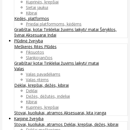
Kuprinės, krepšiai
Sietai jaukui
Kibirai
Kėdės, platformos
Priedai platformoms, kėdėms
Graibštai, kotai
Tinkleliai žuvims laikyti/ matai
Šėryklos,
švinai
Aksesuarai
Indai
Plūdinė žvejyba
Meškerės
Ritės
Plūdės
Fiksuotos
Slankiojančios
Graibštai/ kotai
Tinkleliai žuvims laikyti/ matai
Valas
Valas pavadėliams
Valas ritėms
Dėklai, krepšiai, dėžės, kibirai
Dėklai
Dėžės, dėžutės, indeliai
Kibirai
Kuprinės, krepšiai
Stovai, kuoliukai, atramos
Aksesuarai, kita įranga
Karpinė žvejyba
Stovai, kuoliukai, atramos
Dėklai, krepšiai, dėžės, kibirai
Dėklai meškerėms