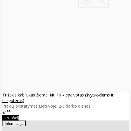
Trišakis kabliukas žiemai Nr. 16 – spalvotas (švytuoklėms ir
blizgutėms)
Prekių pristatymas Lietuvoje: 2-5 darbo dienos ..
00
€1
Į krepšelį
Informacija