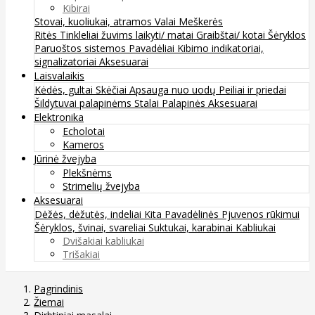
Kibirai
Stovai, kuoliukai, atramos
Valai
Meškerės
Ritės
Tinkleliai žuvims laikyti/ matai
Graibštai/ kotai
Šėryklos
Paruoštos sistemos
Pavadėliai
Kibimo indikatoriai,
signalizatoriai
Aksesuarai
Laisvalaikis
Kėdės, gultai
Skėčiai
Apsauga nuo uodų
Peiliai ir priedai
Šildytuvai palapinėms
Stalai
Palapinės
Aksesuarai
Elektronika
Echolotai
Kameros
Jūrinė žvejyba
Plekšnėms
Strimelių žvejyba
Aksesuarai
Dėžės, dėžutės, indeliai
Kita
Pavadėlinės
Pjuvenos rūkimui
Šėryklos, švinai, svareliai
Suktukai, karabinai
Kabliukai
Dvišakiai kabliukai
Trišakiai
Pagrindinis
Žiemai