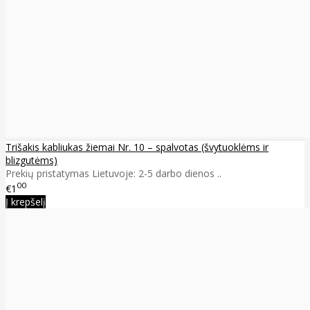
Trišakis kabliukas žiemai Nr. 10 – spalvotas (švytuoklėms ir
blizgutėms)
Prekių pristatymas Lietuvoje: 2-5 darbo dienos ..
00
€1
Į krepšelį