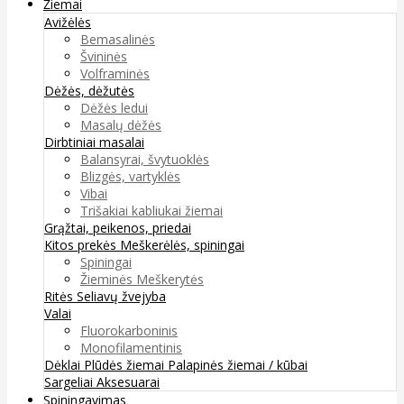
Žiemai
Avižėlės
Bemasalinės
Švininės
Volframinės
Dėžės, dėžutės
Dėžės ledui
Masalų dėžės
Dirbtiniai masalai
Balansyrai, švytuoklės
Blizgės, vartyklės
Vibai
Trišakiai kabliukai žiemai
Grąžtai, peikenos, priedai
Kitos prekės
Meškerėlės, spiningai
Spiningai
Žieminės Meškerytės
Ritės
Seliavų žvejyba
Valai
Fluorokarboninis
Monofilamentinis
Dėklai
Plūdės žiemai
Palapinės žiemai / kūbai
Sargeliai
Aksesuarai
Spiningavimas