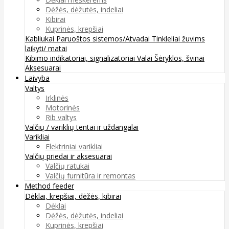
Dėžės, dėžutės, indeliai
Kibirai
Kuprinės, krepšiai
Kabliukai
Paruoštos sistemos/Atvadai
Tinkleliai žuvims
laikyti/ matai
Kibimo indikatoriai, signalizatoriai
Valai
Šėryklos, švinai
Aksesuarai
Laivyba
Valtys
Irklinės
Motorinės
Rib valtys
Valčių / variklių tentai ir uždangalai
Varikliai
Elektriniai varikliai
Valčių priedai ir aksesuarai
Valčių ratukai
Valčių furnitūra ir remontas
Method feeder
Dėklai, krepšiai, dėžės, kibirai
Dėklai
Dėžės, dėžutės, indeliai
Kuprinės, krepšiai