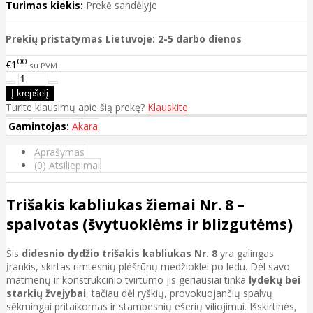
Turimas kiekis:
Prekė sandėlyje
Prekių pristatymas Lietuvoje: 2-5 darbo dienos
00
€1
su PVM
Turite klausimų apie šią prekę?
Klauskite
Gamintojas:
Akara
Aprašymas
(0) Atsiliepimai
Trišakis kabliukas žiemai Nr. 8 –
spalvotas (švytuoklėms ir blizgutėms)
Šis
didesnio dydžio trišakis kabliukas Nr. 8
yra galingas
įrankis, skirtas rimtesnių plėšrūnų medžioklei po ledu. Dėl savo
matmenų ir konstrukcinio tvirtumo jis geriausiai tinka
lydekų bei
starkių žvejybai
, tačiau dėl ryškių, provokuojančių spalvų
sėkmingai pritaikomas ir stambesnių ešerių viliojimui. Išskirtinės,