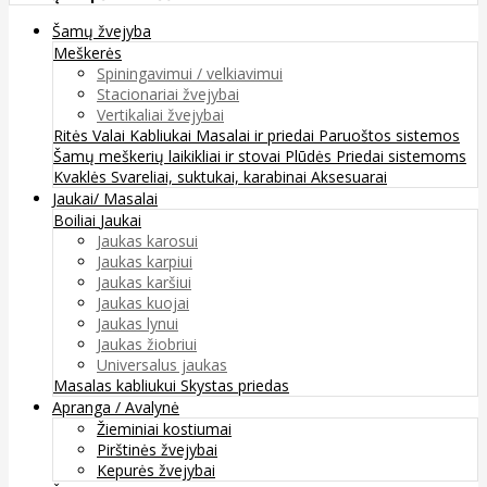
Šamų žvejyba
Meškerės
Spiningavimui / velkiavimui
Stacionariai žvejybai
Vertikaliai žvejybai
Ritės
Valai
Kabliukai
Masalai ir priedai
Paruoštos sistemos
Šamų meškerių laikikliai ir stovai
Plūdės
Priedai sistemoms
Kvaklės
Svareliai, suktukai, karabinai
Aksesuarai
Jaukai/ Masalai
Boiliai
Jaukai
Jaukas karosui
Jaukas karpiui
Jaukas karšiui
Jaukas kuojai
Jaukas lynui
Jaukas žiobriui
Universalus jaukas
Masalas kabliukui
Skystas priedas
Apranga / Avalynė
Žieminiai kostiumai
Pirštinės žvejybai
Kepurės žvejybai