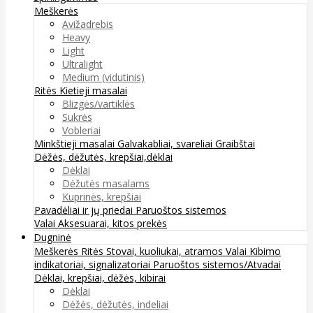
Meškerės
Avižadrebis
Heavy
Light
Ultralight
Medium (vidutinis)
Ritės
Kietieji masalai
Blizgės/vartiklės
Sukrės
Vobleriai
Minkštieji masalai
Galvakabliai, svareliai
Graibštai
Dėžės, dėžutės, krepšiai,dėklai
Dėklai
Dėžutės masalams
Kuprinės, krepšiai
Pavadėliai ir jų priedai
Paruoštos sistemos
Valai
Aksesuarai, kitos prekės
Dugninė
Meškerės
Ritės
Stovai, kuoliukai, atramos
Valai
Kibimo
indikatoriai, signalizatoriai
Paruoštos sistemos/Atvadai
Dėklai, krepšiai, dėžės, kibirai
Dėklai
Dėžės, dėžutės, indeliai