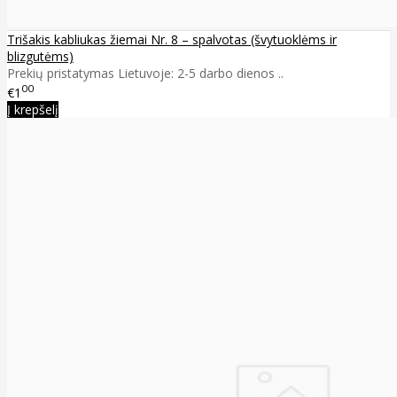
Trišakis kabliukas žiemai Nr. 8 – spalvotas (švytuoklėms ir
blizgutėms)
Prekių pristatymas Lietuvoje: 2-5 darbo dienos ..
00
€1
Į krepšelį