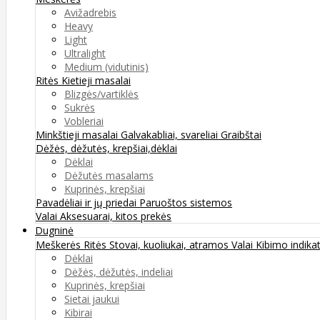
Avižadrebis
Heavy
Light
Ultralight
Medium (vidutinis)
Ritės
Kietieji masalai
Blizgės/vartiklės
Sukrės
Vobleriai
Minkštieji masalai
Galvakabliai, svareliai
Graibštai
Dėžės, dėžutės, krepšiai,dėklai
Dėklai
Dėžutės masalams
Kuprinės, krepšiai
Pavadėliai ir jų priedai
Paruoštos sistemos
Valai
Aksesuarai, kitos prekės
Dugninė
Meškerės
Ritės
Stovai, kuoliukai, atramos
Valai
Kibimo indikat
Dėklai
Dėžės, dėžutės, indeliai
Kuprinės, krepšiai
Sietai jaukui
Kibirai