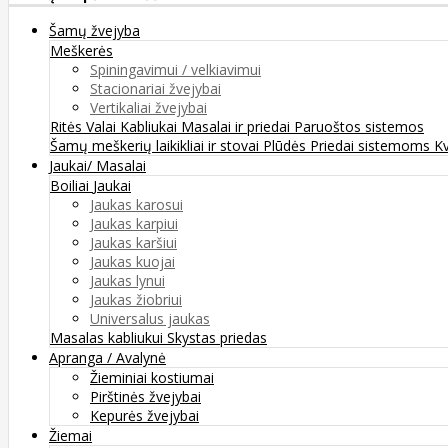
Šamų žvejyba
Meškerės
Spiningavimui / velkiavimui
Stacionariai žvejybai
Vertikaliai žvejybai
Ritės
Valai
Kabliukai
Masalai ir priedai
Paruoštos sistemos
Šamų meškerių laikikliai ir stovai
Plūdės
Priedai sistemoms
K
Jaukai/ Masalai
Boiliai
Jaukai
Jaukas karosui
Jaukas karpiui
Jaukas karšiui
Jaukas kuojai
Jaukas lynui
Jaukas žiobriui
Universalus jaukas
Masalas kabliukui
Skystas priedas
Apranga / Avalynė
Žieminiai kostiumai
Pirštinės žvejybai
Kepurės žvejybai
Žiemai