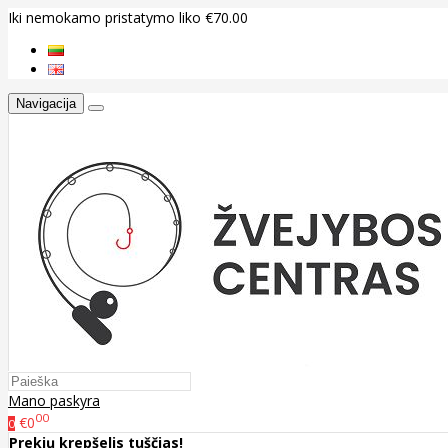
Iki nemokamo pristatymo liko €70.00
Navigacija
Mano paskyra
00
€0
0
Prekių krepšelis tuščias!