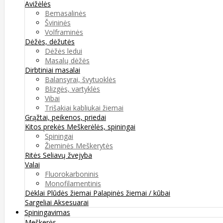
Avižėlės
Bemasalinės
Švininės
Volframinės
Dėžės, dėžutės
Dėžės ledui
Masalų dėžės
Dirbtiniai masalai
Balansyrai, švytuoklės
Blizgės, vartyklės
Vibai
Trišakiai kabliukai žiemai
Grąžtai, peikenos, priedai
Kitos prekės
Meškerėlės, spiningai
Spiningai
Žieminės Meškerytės
Ritės
Seliavų žvejyba
Valai
Fluorokarboninis
Monofilamentinis
Dėklai
Plūdės žiemai
Palapinės žiemai / kūbai
Sargeliai
Aksesuarai
Spiningavimas
Meškerės