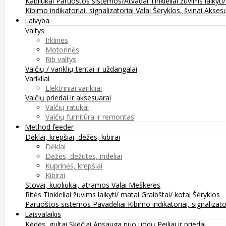
Kabliukai
Paruoštos sistemos/Atvadai
Tinkleliai žuvims laikyti
Kibimo indikatoriai, signalizatoriai
Valai
Šėryklos, švinai
Aksesu
Laivyba
Valtys
Irklinės
Motorinės
Rib valtys
Valčių / variklių tentai ir uždangalai
Varikliai
Elektriniai varikliai
Valčių priedai ir aksesuarai
Valčių ratukai
Valčių furnitūra ir remontas
Method feeder
Dėklai, krepšiai, dėžės, kibirai
Dėklai
Dėžės, dėžutės, indeliai
Kuprinės, krepšiai
Kibirai
Stovai, kuoliukai, atramos
Valai
Meškerės
Ritės
Tinkleliai žuvims laikyti/ matai
Graibštai/ kotai
Šėryklos
Paruoštos sistemos
Pavadėliai
Kibimo indikatoriai, signalizato
Laisvalaikis
Kėdės, gultai
Skėčiai
Apsauga nuo uodų
Peiliai ir priedai