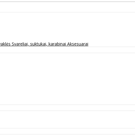
vaklės
Svareliai, suktukai, karabinai
Aksesuarai