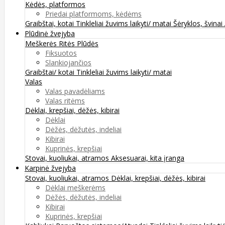
Kėdės, platformos
Priedai platformoms, kėdėms
Graibštai, kotai
Tinkleliai žuvims laikyti/ matai
Šėryklos, švinai
Plūdinė žvejyba
Meškerės
Ritės
Plūdės
Fiksuotos
Slankiojančios
Graibštai/ kotai
Tinkleliai žuvims laikyti/ matai
Valas
Valas pavadėliams
Valas ritėms
Dėklai, krepšiai, dėžės, kibirai
Dėklai
Dėžės, dėžutės, indeliai
Kibirai
Kuprinės, krepšiai
Stovai, kuoliukai, atramos
Aksesuarai, kita įranga
Karpinė žvejyba
Stovai, kuoliukai, atramos
Dėklai, krepšiai, dėžės, kibirai
Dėklai meškerėms
Dėžės, dėžutės, indeliai
Kibirai
Kuprinės, krepšiai