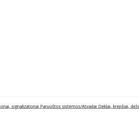
oriai, signalizatoriai
Paruoštos sistemos/Atvadai
Dėklai, krepšiai, dėžė