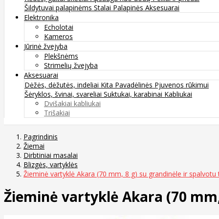
Šildytuvai palapinėms
Stalai
Palapinės
Aksesuarai
Elektronika
Echolotai
Kameros
Jūrinė žvejyba
Plekšnėms
Strimelių žvejyba
Aksesuarai
Dėžės, dėžutės, indeliai
Kita
Pavadėlinės
Pjuvenos rūkimui
Šėryklos, švinai, svareliai
Suktukai, karabinai
Kabliukai
Dvišakiai kabliukai
Trišakiai
Pagrindinis
Žiemai
Dirbtiniai masalai
Blizgės, vartyklės
Žieminė vartyklė Akara (70 mm, 8 g) su grandinėle ir spalvotu t
Žieminė vartyklė Akara (70 mm, 