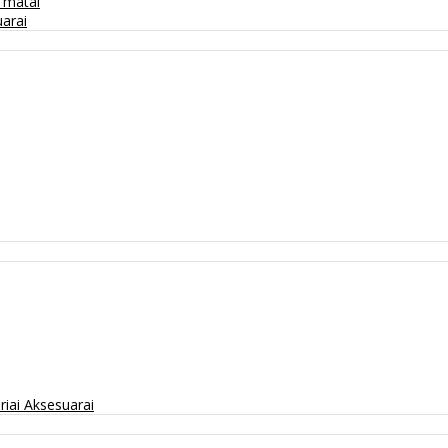
/ matai
arai
riai
Aksesuarai