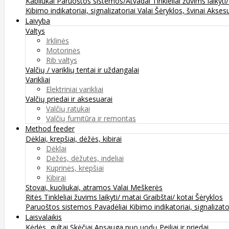
Kabliukai
Paruoštos sistemos/Atvadai
Tinkleliai žuvims laikyti
Kibimo indikatoriai, signalizatoriai
Valai
Šėryklos, švinai
Aksesu
Laivyba
Valtys
Irklinės
Motorinės
Rib valtys
Valčių / variklių tentai ir uždangalai
Varikliai
Elektriniai varikliai
Valčių priedai ir aksesuarai
Valčių ratukai
Valčių furnitūra ir remontas
Method feeder
Dėklai, krepšiai, dėžės, kibirai
Dėklai
Dėžės, dėžutės, indeliai
Kuprinės, krepšiai
Kibirai
Stovai, kuoliukai, atramos
Valai
Meškerės
Ritės
Tinkleliai žuvims laikyti/ matai
Graibštai/ kotai
Šėryklos
Paruoštos sistemos
Pavadėliai
Kibimo indikatoriai, signalizato
Laisvalaikis
Kėdės, gultai
Skėčiai
Apsauga nuo uodų
Peiliai ir priedai