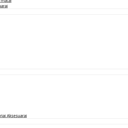
/ matai
arai
riai
Aksesuarai