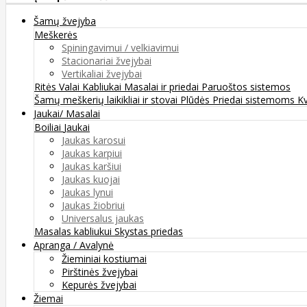
Šamų žvejyba
Meškerės
Spiningavimui / velkiavimui
Stacionariai žvejybai
Vertikaliai žvejybai
Ritės
Valai
Kabliukai
Masalai ir priedai
Paruoštos sistemos
Šamų meškerių laikikliai ir stovai
Plūdės
Priedai sistemoms
K
Jaukai/ Masalai
Boiliai
Jaukai
Jaukas karosui
Jaukas karpiui
Jaukas karšiui
Jaukas kuojai
Jaukas lynui
Jaukas žiobriui
Universalus jaukas
Masalas kabliukui
Skystas priedas
Apranga / Avalynė
Žieminiai kostiumai
Pirštinės žvejybai
Kepurės žvejybai
Žiemai