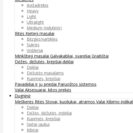
Avižadrebis
Heavy
Light
Ultralight
Medium (vidutinis)
Ritės
Kietieji masalai
Blizgės/vartiklės
Sukrės
Vobleriai
Minkštieji masalai
Galvakabliai, svareliai
Graibštai
Dėžės, dėžutės, krepšiai,dėklai
Dėklai
Dėžutės masalams
Kuprinės, krepšiai
Pavadėliai ir jų priedai
Paruoštos sistemos
Valai
Aksesuarai, kitos prekės
Dugninė
Meškerės
Ritės
Stovai, kuoliukai, atramos
Valai
Kibimo indikat
Dėklai
Dėžės, dėžutės, indeliai
Kuprinės, krepšiai
Sietai jaukui
Kibirai