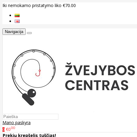
Iki nemokamo pristatymo liko €70.00
Navigacija
Mano paskyra
00
€0
0
Prekių krepšelis tuščias!