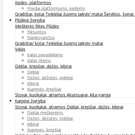
Kėdės, platformos
Priedai platformoms, kėdėms
Graibštai, kotai
Tinkleliai žuvims laikyti/ matai
Šėryklos, švinai
Plūdinė žvejyba
Meškerės
Ritės
Plūdės
Fiksuotos
Slankiojančios
Graibštai/ kotai
Tinkleliai žuvims laikyti/ matai
Valas
Valas pavadėliams
Valas ritėms
Dėklai, krepšiai, dėžės, kibirai
Dėklai
Dėžės, dėžutės, indeliai
Kibirai
Kuprinės, krepšiai
Stovai, kuoliukai, atramos
Aksesuarai, kita įranga
Karpinė žvejyba
Stovai, kuoliukai, atramos
Dėklai, krepšiai, dėžės, kibirai
Dėklai meškerėms
Dėžės, dėžutės, indeliai
Kibirai
Kuprinės, krepšiai