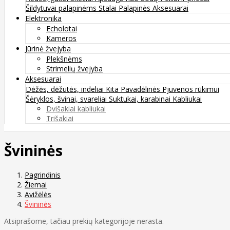
Šildytuvai palapinėms
Stalai
Palapinės
Aksesuarai
Elektronika
Echolotai
Kameros
Jūrinė žvejyba
Plekšnėms
Strimelių žvejyba
Aksesuarai
Dėžės, dėžutės, indeliai
Kita
Pavadėlinės
Pjuvenos rūkimui
Šėryklos, švinai, svareliai
Suktukai, karabinai
Kabliukai
Dvišakiai kabliukai
Trišakiai
Švininės
Pagrindinis
Žiemai
Avižėlės
Švininės
Atsiprašome, tačiau prekių kategorijoje nerasta.