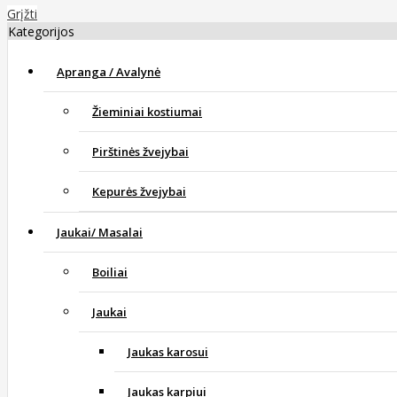
Grįžti
Kategorijos
Apranga / Avalynė
Žieminiai kostiumai
Pirštinės žvejybai
Kepurės žvejybai
Jaukai/ Masalai
Boiliai
Jaukai
Jaukas karosui
Jaukas karpiui