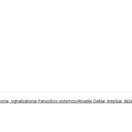
oriai, signalizatoriai
Paruoštos sistemos/Atvadai
Dėklai, krepšiai, dėžė