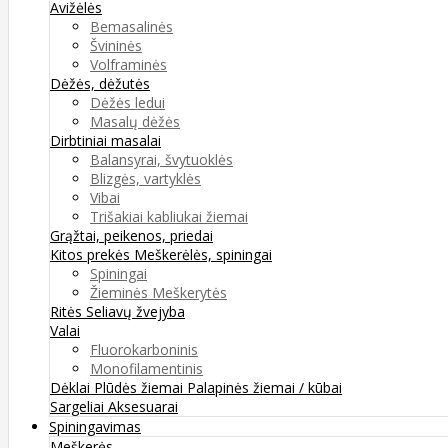
Avižėlės
Bemasalinės
Švininės
Volframinės
Dėžės, dėžutės
Dėžės ledui
Masalų dėžės
Dirbtiniai masalai
Balansyrai, švytuoklės
Blizgės, vartyklės
Vibai
Trišakiai kabliukai žiemai
Grąžtai, peikenos, priedai
Kitos prekės
Meškerėlės, spiningai
Spiningai
Žieminės Meškerytės
Ritės
Seliavų žvejyba
Valai
Fluorokarboninis
Monofilamentinis
Dėklai
Plūdės žiemai
Palapinės žiemai / kūbai
Sargeliai
Aksesuarai
Spiningavimas
Meškerės