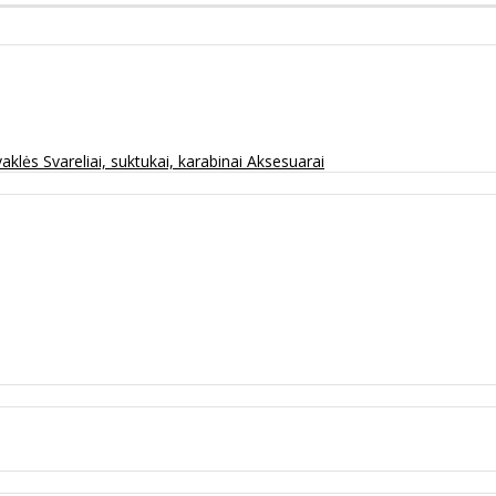
vaklės
Svareliai, suktukai, karabinai
Aksesuarai