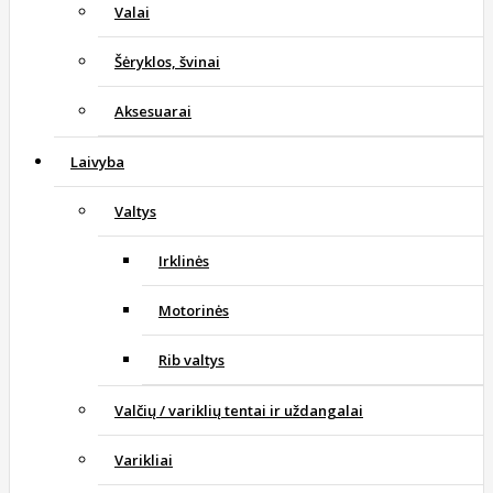
Valai
Šėryklos, švinai
Aksesuarai
Laivyba
Valtys
Irklinės
Motorinės
Rib valtys
Valčių / variklių tentai ir uždangalai
Varikliai