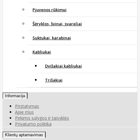
Pjuvenos rūkimui
Šėryklos, švinai, svareliai
Suktukai, karabinai
Kabliukai
Dvišakiai kabliukai
Trišakiai
Informacija
Pristatymas
Apie mus
Pirkimo sąlygos ir taisyklės
Privatumo politika
Klientų aptarnavimas