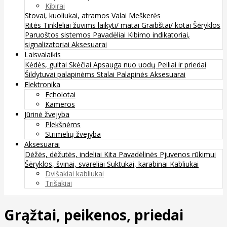
Kibirai
Stovai, kuoliukai, atramos
Valai
Meškerės
Ritės
Tinkleliai žuvims laikyti/ matai
Graibštai/ kotai
Šėryklos
Paruoštos sistemos
Pavadėliai
Kibimo indikatoriai,
signalizatoriai
Aksesuarai
Laisvalaikis
Kėdės, gultai
Skėčiai
Apsauga nuo uodų
Peiliai ir priedai
Šildytuvai palapinėms
Stalai
Palapinės
Aksesuarai
Elektronika
Echolotai
Kameros
Jūrinė žvejyba
Plekšnėms
Strimelių žvejyba
Aksesuarai
Dėžės, dėžutės, indeliai
Kita
Pavadėlinės
Pjuvenos rūkimui
Šėryklos, švinai, svareliai
Suktukai, karabinai
Kabliukai
Dvišakiai kabliukai
Trišakiai
Grąžtai, peikenos, priedai