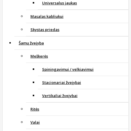
Universalus jaukas
Masalas kabliukui
Skystas priedas
Šamų žvejyba
Meškerės
Spiningavimui / velkiavimui
Stacionariai žvejybai
Vertikaliai žvejybai
Ritės
Valai