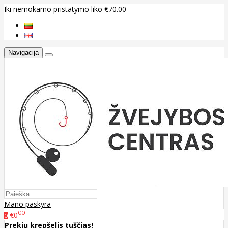
Iki nemokamo pristatymo liko €70.00
Navigacija
Mano paskyra
00
€0
0
Prekių krepšelis tuščias!