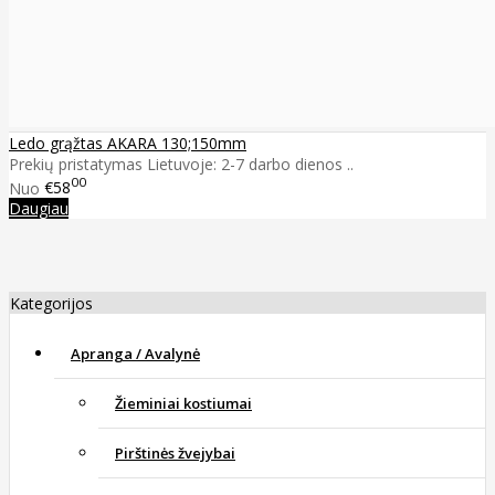
Ledo grąžtas AKARA 130;150mm
Prekių pristatymas Lietuvoje: 2-7 darbo dienos ..
00
Nuo
€58
Daugiau
Kategorijos
Apranga / Avalynė
Žieminiai kostiumai
Pirštinės žvejybai