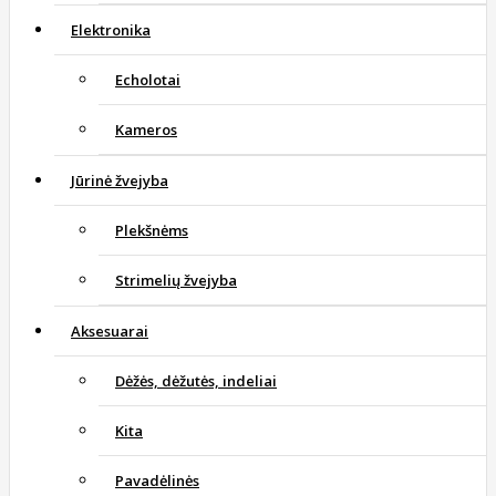
Elektronika
Echolotai
Kameros
Jūrinė žvejyba
Plekšnėms
Strimelių žvejyba
Aksesuarai
Dėžės, dėžutės, indeliai
Kita
Pavadėlinės