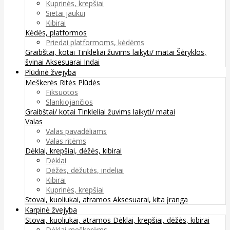
Kuprinės, krepšiai
Sietai jaukui
Kibirai
Kėdės, platformos
Priedai platformoms, kėdėms
Graibštai, kotai
Tinkleliai žuvims laikyti/ matai
Šėryklos,
švinai
Aksesuarai
Indai
Plūdinė žvejyba
Meškerės
Ritės
Plūdės
Fiksuotos
Slankiojančios
Graibštai/ kotai
Tinkleliai žuvims laikyti/ matai
Valas
Valas pavadėliams
Valas ritėms
Dėklai, krepšiai, dėžės, kibirai
Dėklai
Dėžės, dėžutės, indeliai
Kibirai
Kuprinės, krepšiai
Stovai, kuoliukai, atramos
Aksesuarai, kita įranga
Karpinė žvejyba
Stovai, kuoliukai, atramos
Dėklai, krepšiai, dėžės, kibirai
Dėklai meškerėms