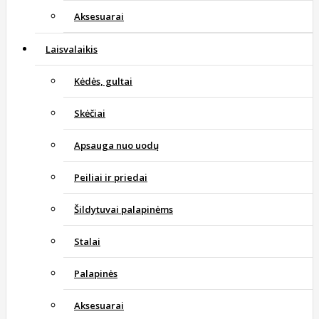
Aksesuarai
Laisvalaikis
Kėdės, gultai
Skėčiai
Apsauga nuo uodų
Peiliai ir priedai
Šildytuvai palapinėms
Stalai
Palapinės
Aksesuarai