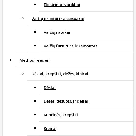
Elektriniai varikliai
Valčių priedai ir aksesuarai
Valčių ratukai
Valčių furnitūra ir remontas
Method feeder
Dėklai, krepšiai, dėžės, kibirai
Dėklai
Dėžės, dėžutės, indeliai
Kuprinės, krepšiai
Kibirai