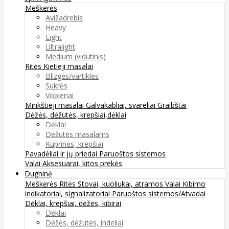
Meškerės
Avižadrebis
Heavy
Light
Ultralight
Medium (vidutinis)
Ritės
Kietieji masalai
Blizgės/vartiklės
Sukrės
Vobleriai
Minkštieji masalai
Galvakabliai, svareliai
Graibštai
Dėžės, dėžutės, krepšiai,dėklai
Dėklai
Dėžutės masalams
Kuprinės, krepšiai
Pavadėliai ir jų priedai
Paruoštos sistemos
Valai
Aksesuarai, kitos prekės
Dugninė
Meškerės
Ritės
Stovai, kuoliukai, atramos
Valai
Kibimo
indikatoriai, signalizatoriai
Paruoštos sistemos/Atvadai
Dėklai, krepšiai, dėžės, kibirai
Dėklai
Dėžės, dėžutės, indeliai