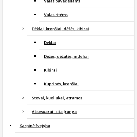
Valas pavadėliams
Valas ritėms
Dėklai, krepšiai, dėžės, kibirai
Dėklai
Dėžės, dėžutės, indeliai
Kibirai
Kuprinės, krepšiai
Stovai, kuoliukai, atramos
Aksesuarai, kita įranga
Karpinė žvejyba