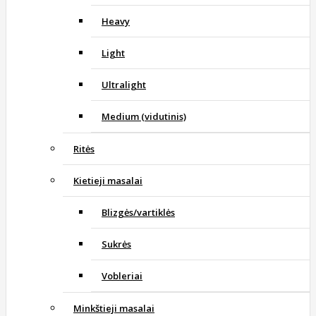
Heavy
Light
Ultralight
Medium (vidutinis)
Ritės
Kietieji masalai
Blizgės/vartiklės
Sukrės
Vobleriai
Minkštieji masalai