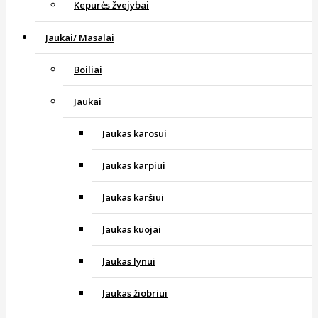
Kepurės žvejybai
Jaukai/ Masalai
Boiliai
Jaukai
Jaukas karosui
Jaukas karpiui
Jaukas karšiui
Jaukas kuojai
Jaukas lynui
Jaukas žiobriui