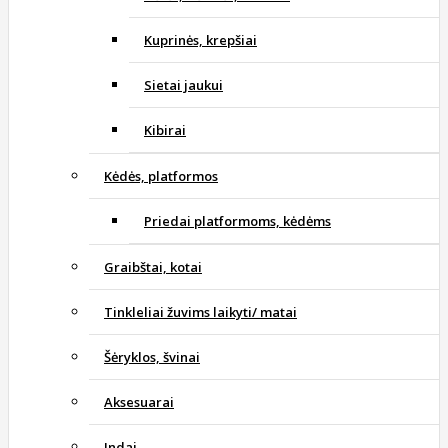
Kuprinės, krepšiai
Sietai jaukui
Kibirai
Kėdės, platformos
Priedai platformoms, kėdėms
Graibštai, kotai
Tinkleliai žuvims laikyti/ matai
Šėryklos, švinai
Aksesuarai
Indai