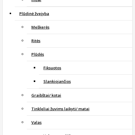
Plūdinė žvejyba
Meškerės
Ritės
Plūdės
Fiksuotos
Slankiojančios
Graibštai/ kotai
Tinkleliai žuvims laikyti/ matai
Valas