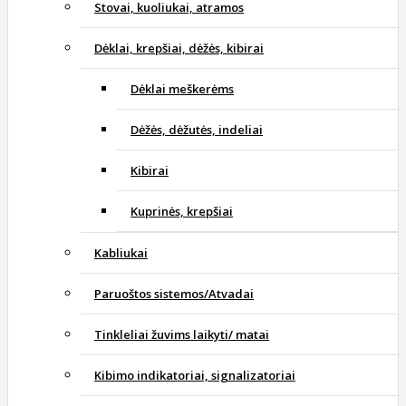
Stovai, kuoliukai, atramos
Dėklai, krepšiai, dėžės, kibirai
Dėklai meškerėms
Dėžės, dėžutės, indeliai
Kibirai
Kuprinės, krepšiai
Kabliukai
Paruoštos sistemos/Atvadai
Tinkleliai žuvims laikyti/ matai
Kibimo indikatoriai, signalizatoriai