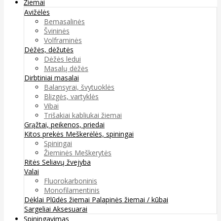
Žiemai
Avižėlės
Bemasalinės
Švininės
Volframinės
Dėžės, dėžutės
Dėžės ledui
Masalų dėžės
Dirbtiniai masalai
Balansyrai, švytuoklės
Blizgės, vartyklės
Vibai
Trišakiai kabliukai žiemai
Grąžtai, peikenos, priedai
Kitos prekės
Meškerėlės, spiningai
Spiningai
Žieminės Meškerytės
Ritės
Seliavų žvejyba
Valai
Fluorokarboninis
Monofilamentinis
Dėklai
Plūdės žiemai
Palapinės žiemai / kūbai
Sargeliai
Aksesuarai
Spiningavimas