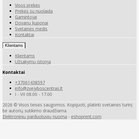
Visos prekės
Prekės su nuolaida
Gamintojai
Dovanų kuponai
Svetainės medis
Kontaktai
Klientams
Klientams
Užsakymų istorija
Kontaktai
+37061438597
info@zvejyboscentras.lt
I - VII 08.00 - 17.00
2026 © Visos teisės saugomos. Kopijuoti, platinti svetainės turinį
be autorių sutikimo draudžiama.
Elektroninių parduotuvių nuoma
-
eshoprent.com