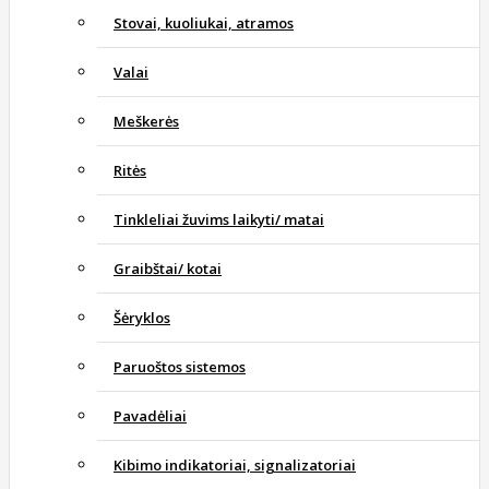
Stovai, kuoliukai, atramos
Valai
Meškerės
Ritės
Tinkleliai žuvims laikyti/ matai
Graibštai/ kotai
Šėryklos
Paruoštos sistemos
Pavadėliai
Kibimo indikatoriai, signalizatoriai