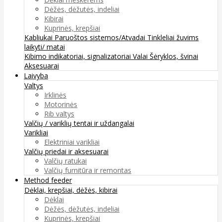
Dėžės, dėžutės, indeliai
Kibirai
Kuprinės, krepšiai
Kabliukai
Paruoštos sistemos/Atvadai
Tinkleliai žuvims
laikyti/ matai
Kibimo indikatoriai, signalizatoriai
Valai
Šėryklos, švinai
Aksesuarai
Laivyba
Valtys
Irklinės
Motorinės
Rib valtys
Valčių / variklių tentai ir uždangalai
Varikliai
Elektriniai varikliai
Valčių priedai ir aksesuarai
Valčių ratukai
Valčių furnitūra ir remontas
Method feeder
Dėklai, krepšiai, dėžės, kibirai
Dėklai
Dėžės, dėžutės, indeliai
Kuprinės, krepšiai