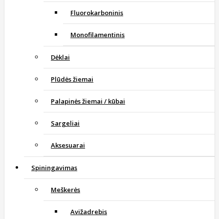
Fluorokarboninis
Monofilamentinis
Dėklai
Plūdės žiemai
Palapinės žiemai / kūbai
Sargeliai
Aksesuarai
Spiningavimas
Meškerės
Avižadrebis