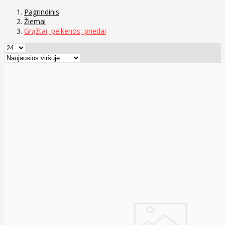
Pagrindinis
Žiemai
Grąžtai, peikenos, priedai