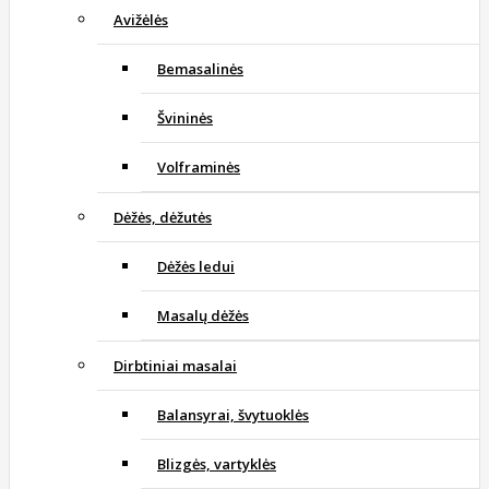
Avižėlės
Bemasalinės
Švininės
Volframinės
Dėžės, dėžutės
Dėžės ledui
Masalų dėžės
Dirbtiniai masalai
Balansyrai, švytuoklės
Blizgės, vartyklės