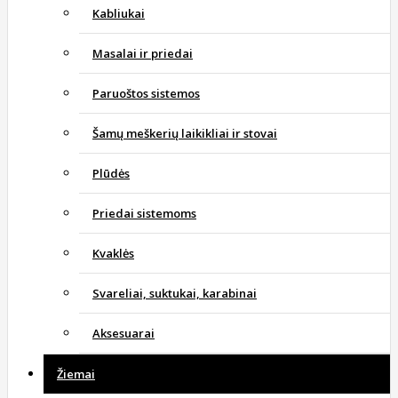
Kabliukai
Masalai ir priedai
Paruoštos sistemos
Šamų meškerių laikikliai ir stovai
Plūdės
Priedai sistemoms
Kvaklės
Svareliai, suktukai, karabinai
Aksesuarai
Žiemai