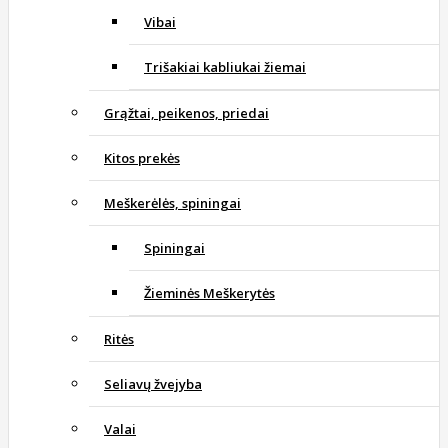
Vibai
Trišakiai kabliukai žiemai
Grąžtai, peikenos, priedai
Kitos prekės
Meškerėlės, spiningai
Spiningai
Žieminės Meškerytės
Ritės
Seliavų žvejyba
Valai