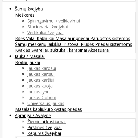
Šamų žvejyba
Meškerės
Spiningavimui / velkiavimui
Stacionariai žvejybai
Vertikaliai žvejybai
Ritės
Valai
Kabliukai
Masalai ir priedai
Paruoštos sistemos
Šamų meškerių laikikliai ir stovai
Plūdės
Priedai sistemoms
Kvaklės
Svareliai, suktukai, karabinai
Aksesuarai
Jaukai/ Masalai
Boiliai
Jaukai
Jaukas karosui
Jaukas karpiui
Jaukas karšiui
Jaukas kuojai
Jaukas lynui
Jaukas žiobriui
Universalus jaukas
Masalas kabliukui
Skystas priedas
Apranga / Avalynė
Žieminiai kostiumai
Pirštinės žvejybai
Kepurės žvejybai