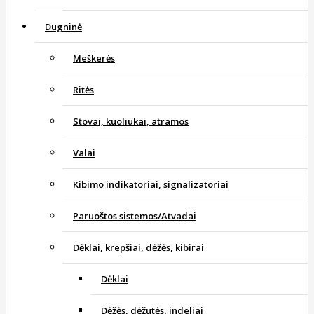
Dugninė
Meškerės
Ritės
Stovai, kuoliukai, atramos
Valai
Kibimo indikatoriai, signalizatoriai
Paruoštos sistemos/Atvadai
Dėklai, krepšiai, dėžės, kibirai
Dėklai
Dėžės, dėžutės, indeliai