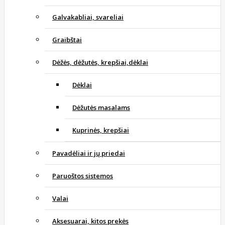
Galvakabliai, svareliai
Graibštai
Dėžės, dėžutės, krepšiai,dėklai
Dėklai
Dėžutės masalams
Kuprinės, krepšiai
Pavadėliai ir jų priedai
Paruoštos sistemos
Valai
Aksesuarai, kitos prekės