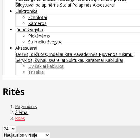
Šildytuvai palapinėms
Stalai
Palapinės
Aksesuarai
Elektronika
Echolotai
Kameros
Jūrinė žvejyba
Plekšnėms
Strimelių žvejyba
Aksesuarai
Dėžės, dėžutės, indeliai
Kita
Pavadėlinės
Pjuvenos rūkimui
Šėryklos, švinai, svareliai
Suktukai, karabinai
Kabliukai
Dvišakiai kabliukai
Trišakiai
Ritės
Pagrindinis
Žiemai
Ritės