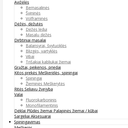
Avižėlės
Bemasalinės
Švininės
Volframinės
Dėžės, dėžutės
Dėžės ledui
Masalų dėžės
Dirbtiniai masalai
Balansyrai, švytuoklės
Blizgės, vartyklės
Vibai
Trišakiai kabliukai žiemai
Grąžtai, peikenos, priedai
Kitos prekės
Meškerėlės, spiningai
Spiningai
Žieminės Meškerytės
Ritės
Seliavų žvejyba
Valai
Fluorokarboninis
Monofilamentinis
Dėklai
Plūdės žiemai
Palapinės žiemai / kūbai
Sargeliai
Aksesuarai
Spiningavimas
Meškerės