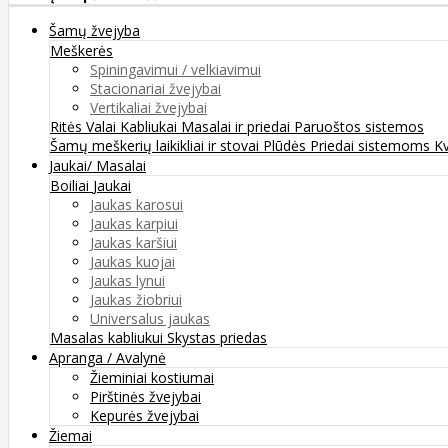
Šamų žvejyba
Meškerės
Spiningavimui / velkiavimui
Stacionariai žvejybai
Vertikaliai žvejybai
Ritės
Valai
Kabliukai
Masalai ir priedai
Paruoštos sistemos
Šamų meškerių laikikliai ir stovai
Plūdės
Priedai sistemoms
K
Jaukai/ Masalai
Boiliai
Jaukai
Jaukas karosui
Jaukas karpiui
Jaukas karšiui
Jaukas kuojai
Jaukas lynui
Jaukas žiobriui
Universalus jaukas
Masalas kabliukui
Skystas priedas
Apranga / Avalynė
Žieminiai kostiumai
Pirštinės žvejybai
Kepurės žvejybai
Žiemai