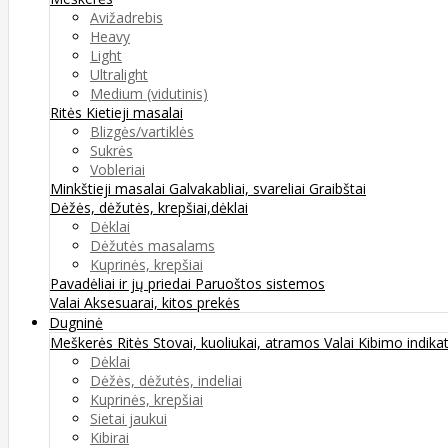
Avižadrebis
Heavy
Light
Ultralight
Medium (vidutinis)
Ritės
Kietieji masalai
Blizgės/vartiklės
Sukrės
Vobleriai
Minkštieji masalai
Galvakabliai, svareliai
Graibštai
Dėžės, dėžutės, krepšiai,dėklai
Dėklai
Dėžutės masalams
Kuprinės, krepšiai
Pavadėliai ir jų priedai
Paruoštos sistemos
Valai
Aksesuarai, kitos prekės
Dugninė
Meškerės
Ritės
Stovai, kuoliukai, atramos
Valai
Kibimo indikat
Dėklai
Dėžės, dėžutės, indeliai
Kuprinės, krepšiai
Sietai jaukui
Kibirai