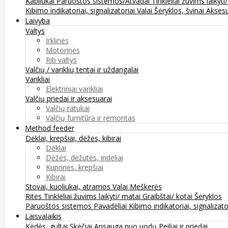
Kabliukai
Paruoštos sistemos/Atvadai
Tinkleliai žuvims laikyti
Kibimo indikatoriai, signalizatoriai
Valai
Šėryklos, švinai
Aksesu
Laivyba
Valtys
Irklinės
Motorinės
Rib valtys
Valčių / variklių tentai ir uždangalai
Varikliai
Elektriniai varikliai
Valčių priedai ir aksesuarai
Valčių ratukai
Valčių furnitūra ir remontas
Method feeder
Dėklai, krepšiai, dėžės, kibirai
Dėklai
Dėžės, dėžutės, indeliai
Kuprinės, krepšiai
Kibirai
Stovai, kuoliukai, atramos
Valai
Meškerės
Ritės
Tinkleliai žuvims laikyti/ matai
Graibštai/ kotai
Šėryklos
Paruoštos sistemos
Pavadėliai
Kibimo indikatoriai, signalizato
Laisvalaikis
Kėdės, gultai
Skėčiai
Apsauga nuo uodų
Peiliai ir priedai