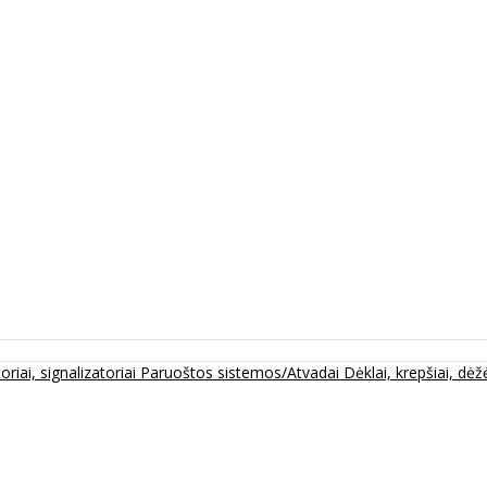
oriai, signalizatoriai
Paruoštos sistemos/Atvadai
Dėklai, krepšiai, dėžė