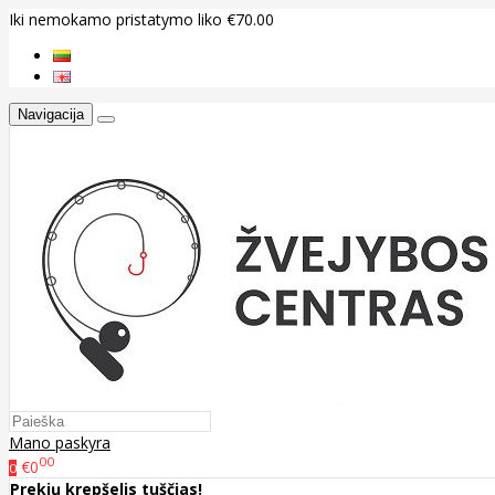
Iki nemokamo pristatymo liko €70.00
Navigacija
Mano paskyra
00
€0
0
Prekių krepšelis tuščias!