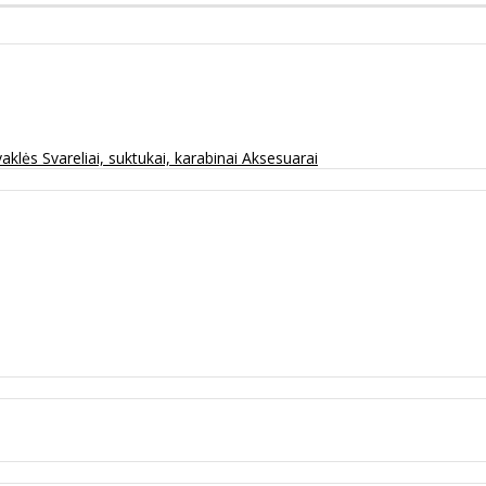
vaklės
Svareliai, suktukai, karabinai
Aksesuarai