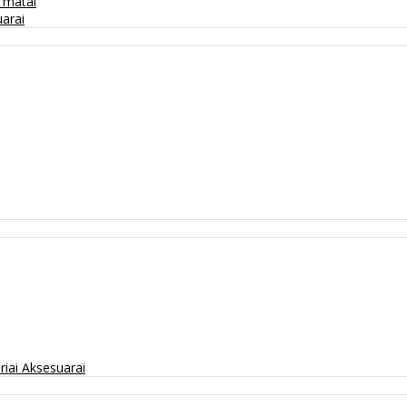
/ matai
arai
riai
Aksesuarai