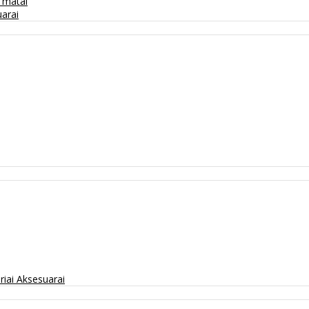
/ matai
arai
riai
Aksesuarai