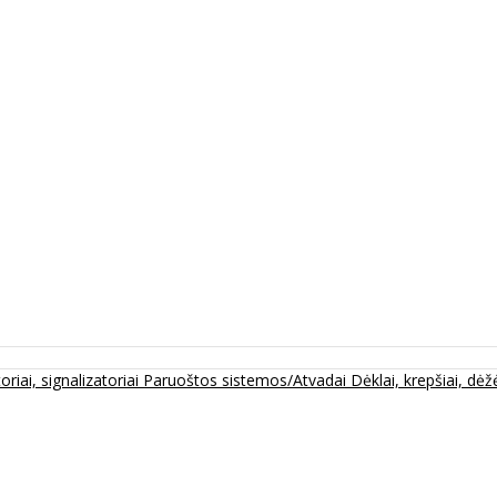
oriai, signalizatoriai
Paruoštos sistemos/Atvadai
Dėklai, krepšiai, dėžė