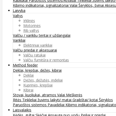
Kabliukai
Paruoštos sistemos/Atvadai
Tinkleliai žuvims laikyti
Kibimo indikatoriai, signalizatoriai
Valai
Šėryklos, švinai
Aksesu
Laivyba
Valtys
Irklinės
Motorinės
Rib valtys
Valčių / variklių tentai ir uždangalai
Varikliai
Elektriniai varikliai
Valčių priedai ir aksesuarai
Valčių ratukai
Valčių furnitūra ir remontas
Method feeder
Dėklai, krepšiai, dėžės, kibirai
Dėklai
Dėžės, dėžutės, indeliai
Kuprinės, krepšiai
Kibirai
Stovai, kuoliukai, atramos
Valai
Meškerės
Ritės
Tinkleliai žuvims laikyti/ matai
Graibštai/ kotai
Šėryklos
Paruoštos sistemos
Pavadėliai
Kibimo indikatoriai, signalizato
Laisvalaikis
Kėdės, gultai
Skėčiai
Apsauga nuo uodų
Peiliai ir priedai