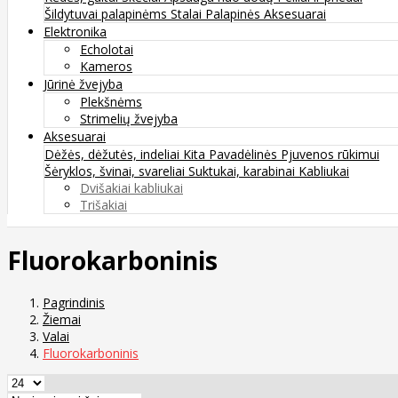
Šildytuvai palapinėms
Stalai
Palapinės
Aksesuarai
Elektronika
Echolotai
Kameros
Jūrinė žvejyba
Plekšnėms
Strimelių žvejyba
Aksesuarai
Dėžės, dėžutės, indeliai
Kita
Pavadėlinės
Pjuvenos rūkimui
Šėryklos, švinai, svareliai
Suktukai, karabinai
Kabliukai
Dvišakiai kabliukai
Trišakiai
Fluorokarboninis
Pagrindinis
Žiemai
Valai
Fluorokarboninis