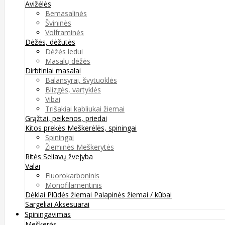
Avižėlės
Bemasalinės
Švininės
Volframinės
Dėžės, dėžutės
Dėžės ledui
Masalų dėžės
Dirbtiniai masalai
Balansyrai, švytuoklės
Blizgės, vartyklės
Vibai
Trišakiai kabliukai žiemai
Grąžtai, peikenos, priedai
Kitos prekės
Meškerėlės, spiningai
Spiningai
Žieminės Meškerytės
Ritės
Seliavų žvejyba
Valai
Fluorokarboninis
Monofilamentinis
Dėklai
Plūdės žiemai
Palapinės žiemai / kūbai
Sargeliai
Aksesuarai
Spiningavimas
Meškerės