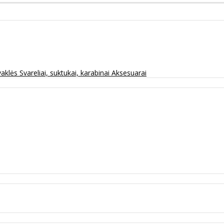
vaklės
Svareliai, suktukai, karabinai
Aksesuarai