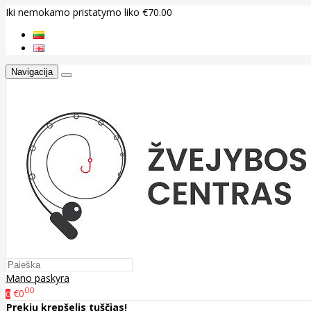
Iki nemokamo pristatymo liko €70.00
Navigacija
Mano paskyra
00
€0
0
Prekių krepšelis tuščias!