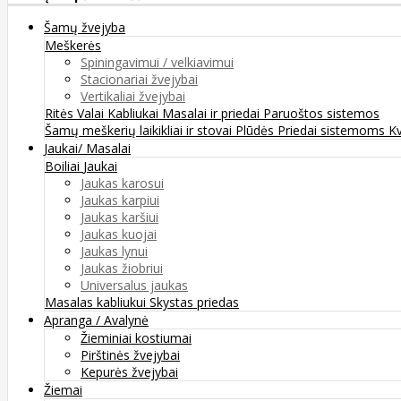
Šamų žvejyba
Meškerės
Spiningavimui / velkiavimui
Stacionariai žvejybai
Vertikaliai žvejybai
Ritės
Valai
Kabliukai
Masalai ir priedai
Paruoštos sistemos
Šamų meškerių laikikliai ir stovai
Plūdės
Priedai sistemoms
K
Jaukai/ Masalai
Boiliai
Jaukai
Jaukas karosui
Jaukas karpiui
Jaukas karšiui
Jaukas kuojai
Jaukas lynui
Jaukas žiobriui
Universalus jaukas
Masalas kabliukui
Skystas priedas
Apranga / Avalynė
Žieminiai kostiumai
Pirštinės žvejybai
Kepurės žvejybai
Žiemai