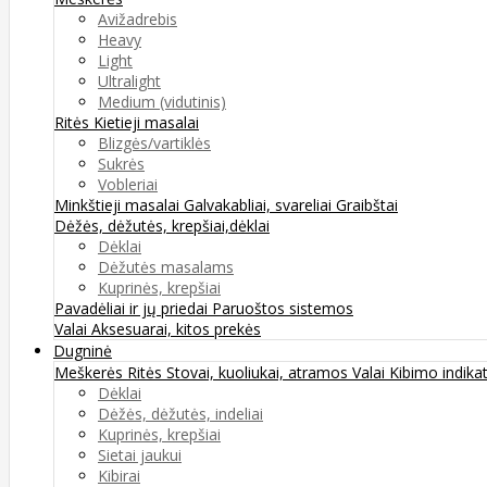
Avižadrebis
Heavy
Light
Ultralight
Medium (vidutinis)
Ritės
Kietieji masalai
Blizgės/vartiklės
Sukrės
Vobleriai
Minkštieji masalai
Galvakabliai, svareliai
Graibštai
Dėžės, dėžutės, krepšiai,dėklai
Dėklai
Dėžutės masalams
Kuprinės, krepšiai
Pavadėliai ir jų priedai
Paruoštos sistemos
Valai
Aksesuarai, kitos prekės
Dugninė
Meškerės
Ritės
Stovai, kuoliukai, atramos
Valai
Kibimo indikat
Dėklai
Dėžės, dėžutės, indeliai
Kuprinės, krepšiai
Sietai jaukui
Kibirai