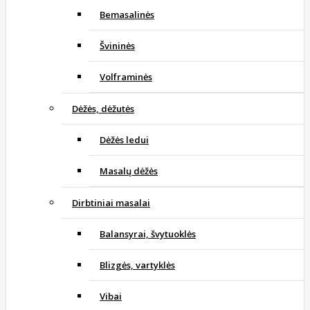
Bemasalinės
Švininės
Volframinės
Dėžės, dėžutės
Dėžės ledui
Masalų dėžės
Dirbtiniai masalai
Balansyrai, švytuoklės
Blizgės, vartyklės
Vibai