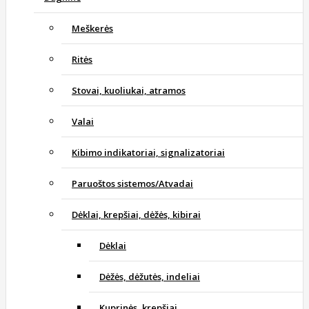
Meškerės
Ritės
Stovai, kuoliukai, atramos
Valai
Kibimo indikatoriai, signalizatoriai
Paruoštos sistemos/Atvadai
Dėklai, krepšiai, dėžės, kibirai
Dėklai
Dėžės, dėžutės, indeliai
Kuprinės, krepšiai