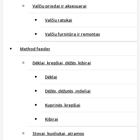
Valčių priedai ir aksesuarai
Valčių ratukai
Valčių furnitūra ir remontas
Method feeder
Dėklai, krepšiai, dėžės, kibirai
Dėklai
Dėžės, dėžutės, indeliai
Kuprinės, krepšiai
Kibirai
Stovai, kuoliukai, atramos