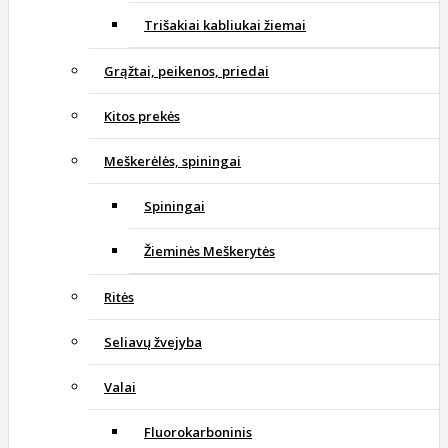
Trišakiai kabliukai žiemai
Grąžtai, peikenos, priedai
Kitos prekės
Meškerėlės, spiningai
Spiningai
Žieminės Meškerytės
Ritės
Seliavų žvejyba
Valai
Fluorokarboninis