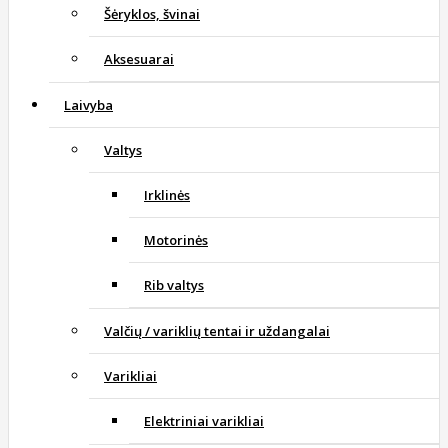
Šėryklos, švinai
Aksesuarai
Laivyba
Valtys
Irklinės
Motorinės
Rib valtys
Valčių / variklių tentai ir uždangalai
Varikliai
Elektriniai varikliai