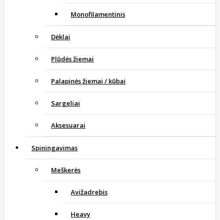
Monofilamentinis
Dėklai
Plūdės žiemai
Palapinės žiemai / kūbai
Sargeliai
Aksesuarai
Spiningavimas
Meškerės
Avižadrebis
Heavy