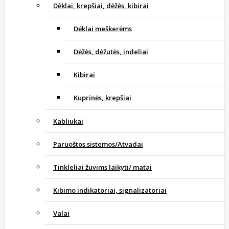
Dėklai, krepšiai, dėžės, kibirai
Dėklai meškerėms
Dėžės, dėžutės, indeliai
Kibirai
Kuprinės, krepšiai
Kabliukai
Paruoštos sistemos/Atvadai
Tinkleliai žuvims laikyti/ matai
Kibimo indikatoriai, signalizatoriai
Valai