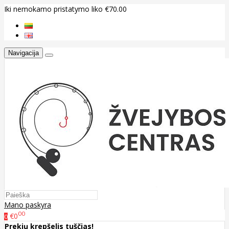
Iki nemokamo pristatymo liko €70.00
Navigacija
Mano paskyra
00
€0
0
Prekių krepšelis tuščias!