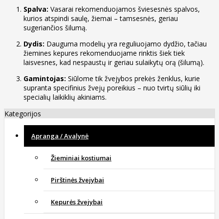
Spalva:
Vasarai rekomenduojamos šviesesnės spalvos,
kurios atspindi saulę, žiemai – tamsesnės, geriau
sugeriančios šilumą.
Dydis:
Dauguma modelių yra reguliuojamo dydžio, tačiau
žiemines kepures rekomenduojame rinktis šiek tiek
laisvesnes, kad nespaustų ir geriau sulaikytų orą (šilumą).
Gamintojas:
Siūlome tik žvejybos prekės ženklus, kurie
supranta specifinius žvejų poreikius – nuo tvirtų siūlių iki
specialių laikiklių akiniams.
Kategorijos
Apranga / Avalynė
Žieminiai kostiumai
Pirštinės žvejybai
Kepurės žvejybai