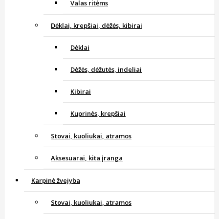
Valas ritėms
Dėklai, krepšiai, dėžės, kibirai
Dėklai
Dėžės, dėžutės, indeliai
Kibirai
Kuprinės, krepšiai
Stovai, kuoliukai, atramos
Aksesuarai, kita įranga
Karpinė žvejyba
Stovai, kuoliukai, atramos