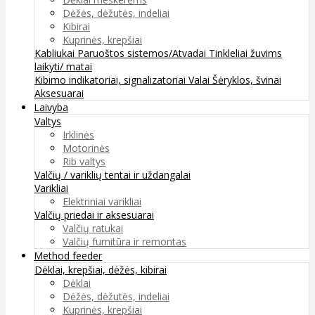
Dėžės, dėžutės, indeliai
Kibirai
Kuprinės, krepšiai
Kabliukai
Paruoštos sistemos/Atvadai
Tinkleliai žuvims
laikyti/ matai
Kibimo indikatoriai, signalizatoriai
Valai
Šėryklos, švinai
Aksesuarai
Laivyba
Valtys
Irklinės
Motorinės
Rib valtys
Valčių / variklių tentai ir uždangalai
Varikliai
Elektriniai varikliai
Valčių priedai ir aksesuarai
Valčių ratukai
Valčių furnitūra ir remontas
Method feeder
Dėklai, krepšiai, dėžės, kibirai
Dėklai
Dėžės, dėžutės, indeliai
Kuprinės, krepšiai