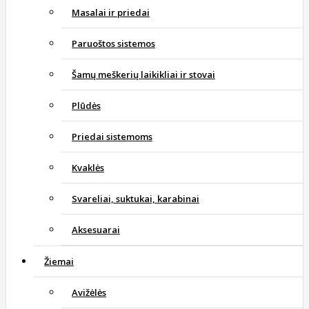
Masalai ir priedai
Paruoštos sistemos
Šamų meškerių laikikliai ir stovai
Plūdės
Priedai sistemoms
Kvaklės
Svareliai, suktukai, karabinai
Aksesuarai
Žiemai
Avižėlės