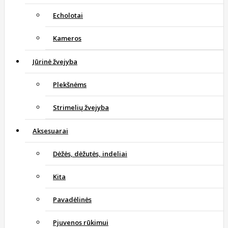
Echolotai
Kameros
Jūrinė žvejyba
Plekšnėms
Strimelių žvejyba
Aksesuarai
Dėžės, dėžutės, indeliai
Kita
Pavadėlinės
Pjuvenos rūkimui