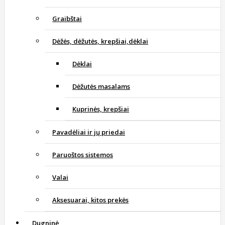
Graibštai
Dėžės, dėžutės, krepšiai,dėklai
Dėklai
Dėžutės masalams
Kuprinės, krepšiai
Pavadėliai ir jų priedai
Paruoštos sistemos
Valai
Aksesuarai, kitos prekės
Dugninė