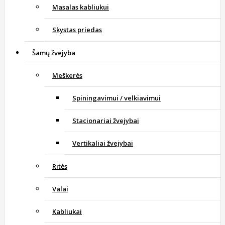
Masalas kabliukui
Skystas priedas
Šamų žvejyba
Meškerės
Spiningavimui / velkiavimui
Stacionariai žvejybai
Vertikaliai žvejybai
Ritės
Valai
Kabliukai