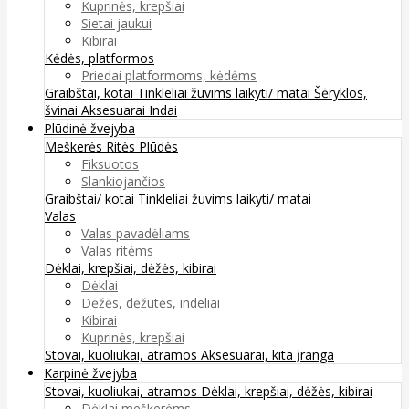
Kuprinės, krepšiai
Sietai jaukui
Kibirai
Kėdės, platformos
Priedai platformoms, kėdėms
Graibštai, kotai
Tinkleliai žuvims laikyti/ matai
Šėryklos,
švinai
Aksesuarai
Indai
Plūdinė žvejyba
Meškerės
Ritės
Plūdės
Fiksuotos
Slankiojančios
Graibštai/ kotai
Tinkleliai žuvims laikyti/ matai
Valas
Valas pavadėliams
Valas ritėms
Dėklai, krepšiai, dėžės, kibirai
Dėklai
Dėžės, dėžutės, indeliai
Kibirai
Kuprinės, krepšiai
Stovai, kuoliukai, atramos
Aksesuarai, kita įranga
Karpinė žvejyba
Stovai, kuoliukai, atramos
Dėklai, krepšiai, dėžės, kibirai
Dėklai meškerėms