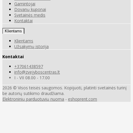
Gamintojai
Dovanų kuponai
Svetainės medis
Kontaktai
Klientams
Klientams
Užsakymų istorija
Kontaktai
+37061438597
info@zvejyboscentras.lt
I - VII 08.00 - 17.00
2026 © Visos teisės saugomos. Kopijuoti, platinti svetainės turinį
be autorių sutikimo draudžiama.
Elektroninių parduotuvių nuoma
-
eshoprent.com