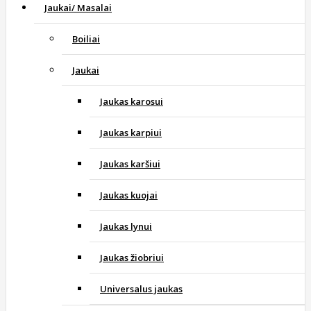
Jaukai/ Masalai
Boiliai
Jaukai
Jaukas karosui
Jaukas karpiui
Jaukas karšiui
Jaukas kuojai
Jaukas lynui
Jaukas žiobriui
Universalus jaukas