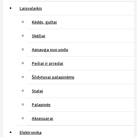
Laisvalaikis
Kėdės, gultai
Skėčiai
Apsauga nuo uodų
Peiliai ir priedai
Šildytuvai palapinėms
Stalai
Palapinės
Aksesuarai
Elektronika