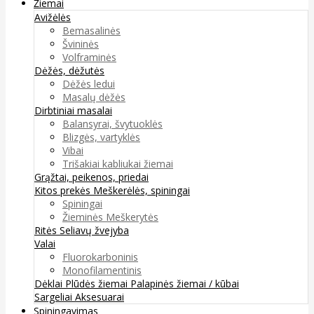
Žiemai
Avižėlės
Bemasalinės
Švininės
Volframinės
Dėžės, dėžutės
Dėžės ledui
Masalų dėžės
Dirbtiniai masalai
Balansyrai, švytuoklės
Blizgės, vartyklės
Vibai
Trišakiai kabliukai žiemai
Grąžtai, peikenos, priedai
Kitos prekės
Meškerėlės, spiningai
Spiningai
Žieminės Meškerytės
Ritės
Seliavų žvejyba
Valai
Fluorokarboninis
Monofilamentinis
Dėklai
Plūdės žiemai
Palapinės žiemai / kūbai
Sargeliai
Aksesuarai
Spiningavimas