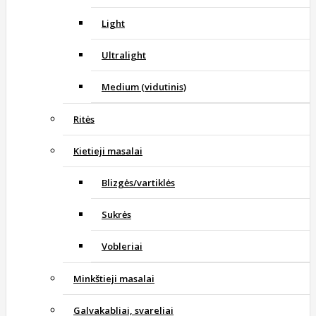
Light
Ultralight
Medium (vidutinis)
Ritės
Kietieji masalai
Blizgės/vartiklės
Sukrės
Vobleriai
Minkštieji masalai
Galvakabliai, svareliai