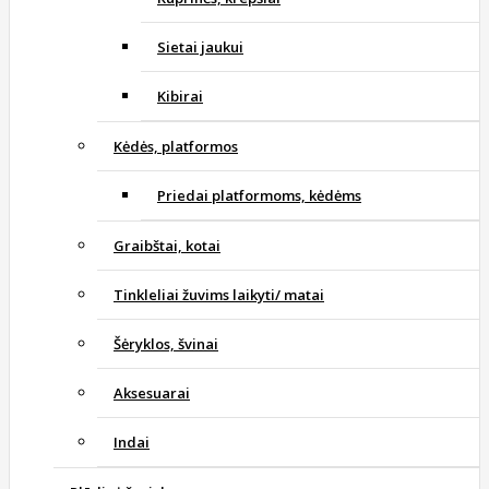
Sietai jaukui
Kibirai
Kėdės, platformos
Priedai platformoms, kėdėms
Graibštai, kotai
Tinkleliai žuvims laikyti/ matai
Šėryklos, švinai
Aksesuarai
Indai