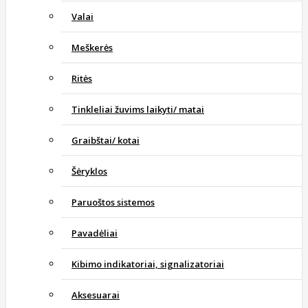
Valai
Meškerės
Ritės
Tinkleliai žuvims laikyti/ matai
Graibštai/ kotai
Šėryklos
Paruoštos sistemos
Pavadėliai
Kibimo indikatoriai, signalizatoriai
Aksesuarai