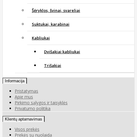
Šėryklos, švinai, svareliai
Suktukai, karabinai
Kabliukai
Dvišakiai kabliukai
Trišakiai
Informacija
Pristatymas
Apie mus
Pirkimo sąlygos ir taisyklės
Privatumo politika
Klientų aptarnavimas
Visos prekės
Prekės su nuolaida