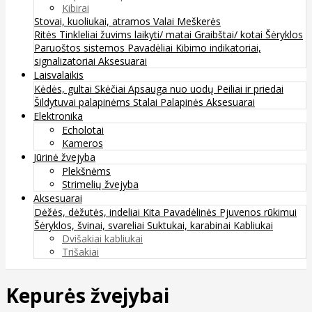
Kibirai
Stovai, kuoliukai, atramos
Valai
Meškerės
Ritės
Tinkleliai žuvims laikyti/ matai
Graibštai/ kotai
Šėryklos
Paruoštos sistemos
Pavadėliai
Kibimo indikatoriai,
signalizatoriai
Aksesuarai
Laisvalaikis
Kėdės, gultai
Skėčiai
Apsauga nuo uodų
Peiliai ir priedai
Šildytuvai palapinėms
Stalai
Palapinės
Aksesuarai
Elektronika
Echolotai
Kameros
Jūrinė žvejyba
Plekšnėms
Strimelių žvejyba
Aksesuarai
Dėžės, dėžutės, indeliai
Kita
Pavadėlinės
Pjuvenos rūkimui
Šėryklos, švinai, svareliai
Suktukai, karabinai
Kabliukai
Dvišakiai kabliukai
Trišakiai
Kepurės žvejybai