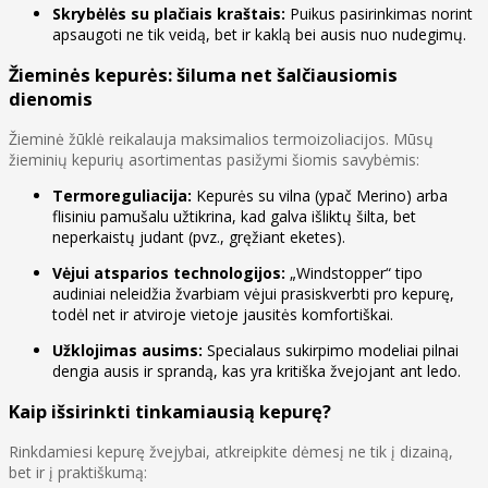
Skrybėlės su plačiais kraštais:
Puikus pasirinkimas norint
apsaugoti ne tik veidą, bet ir kaklą bei ausis nuo nudegimų.
Žieminės kepurės: šiluma net šalčiausiomis
dienomis
Žieminė žūklė reikalauja maksimalios termoizoliacijos. Mūsų
žieminių kepurių asortimentas pasižymi šiomis savybėmis:
Termoreguliacija:
Kepurės su vilna (ypač Merino) arba
flisiniu pamušalu užtikrina, kad galva išliktų šilta, bet
neperkaistų judant (pvz., gręžiant eketes).
Vėjui atsparios technologijos:
„Windstopper“ tipo
audiniai neleidžia žvarbiam vėjui prasiskverbti pro kepurę,
todėl net ir atviroje vietoje jausitės komfortiškai.
Užklojimas ausims:
Specialaus sukirpimo modeliai pilnai
dengia ausis ir sprandą, kas yra kritiška žvejojant ant ledo.
Kaip išsirinkti tinkamiausią kepurę?
Rinkdamiesi kepurę žvejybai, atkreipkite dėmesį ne tik į dizainą,
bet ir į praktiškumą: