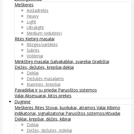
Meškerės
Avižadrebis
Heavy
Light
Ultralight
Medium (vidutinis)
Ritės
Kietieji masalai
Blizgės/vartiklės
Sukrės
Vobleriai
Minkštieji masalai
Galvakabliai, svareliai
Graibštai
Dėžės, dėžutės, krepšiai,dėklai
Dėklai
Dėžutės masalams
Kuprinės, krepšiai
Pavadėliai ir jų priedai
Paruoštos sistemos
Valai
Aksesuarai, kitos prekės
Dugninė
Meškerės
Ritės
Stovai, kuoliukai, atramos
Valai
Kibimo
indikatoriai, signalizatoriai
Paruoštos sistemos/Atvadai
Dėklai, krepšiai, dėžės, kibirai
Dėklai
Dėžės, dėžutės, indeliai