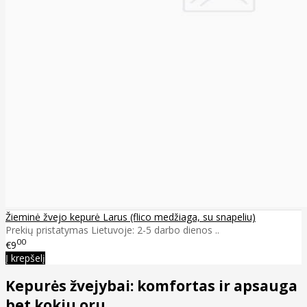
Žieminė žvejo kepurė Larus (flico medžiaga, su snapeliu)
Prekių pristatymas Lietuvoje: 2-5 darbo dienos ..
00
€9
Į krepšelį
Kepurės žvejybai: komfortas ir apsauga
bet kokiu oru