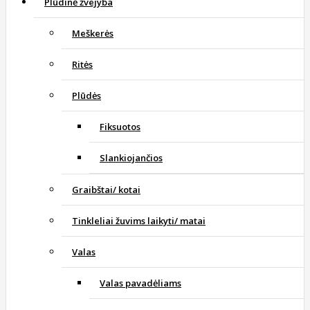
Plūdinė žvejyba
Meškerės
Ritės
Plūdės
Fiksuotos
Slankiojančios
Graibštai/ kotai
Tinkleliai žuvims laikyti/ matai
Valas
Valas pavadėliams