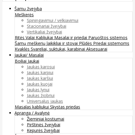
Šamų žvejyba
Meškerės
Spiningavimui / velkiavimui
Stacionariai žvejybai
Vertikaliai žvejybai
Ritės
Valai
Kabliukai
Masalai ir priedai
Paruoštos sistemos
Šamų meškerių laikikliai ir stovai
Plūdės
Priedai sistemoms
Kvaklės
Svareliai, suktukai, karabinai
Aksesuarai
Jaukai/ Masalai
Boiliai
Jaukai
Jaukas karosui
Jaukas karpiui
Jaukas karšiui
Jaukas kuojai
Jaukas lynui
Jaukas žiobriui
Universalus jaukas
Masalas kabliukui
Skystas priedas
Apranga / Avalynė
Žieminiai kostiumai
Pirštinės žvejybai
Kepurės žvejybai