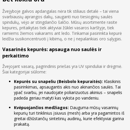
Žvejyboje galvos apdangalas nėra tik stiliaus detalė – tai viena
svarbiausių aprangos dalių, sauganti nuo tiesioginių saulės
spindulių, vėjo ar stingdančio šalčio. Mūsų asortimente rasite
kepures, pritaikytas tiek aktyviai žūklei vasaros karštyje, tiek
ramiems žiemos vakarams ant ledo. Tinkamai pasirinkta kepurė
leidžia susikoncentruoti į kibimą, o ne į nepalankias oro sąlygas.
Vasarinės kepurės: apsauga nuo saulės ir
perkaitimo
Žvejojant vasarą, pagrindinis priešas yra UV spinduliai ir drėgmė.
Šiai kategorijai siūlome:
Kepurės su snapeliu (Beisbolo kepuraitės):
Klasikinis
pasirinkimas, apsaugantis akis nuo akinančios saulės. Tai
ypač svarbu, jei naudojate poliarizuotus akinius – snapelis
padeda geriau matyti kas vyksta po vandeniu.
Kvėpuojančios medžiagos:
Dauguma mūsų vasarinių
kepurių turi tinklinius įsiuvus (mesh) arba yra pagamintos iš
greitai džiūstančių sintetinių audinių, kurie efektyviai garina
prakaitą.