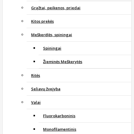
Grąžtai, peikenos, priedai
Kitos prekės
Meškerėlės, spiningai
Spiningai
Žieminės Meškerytės
Ritės
Seliavų žvejyba
Valai
Fluorokarboninis
Monofilamentinis