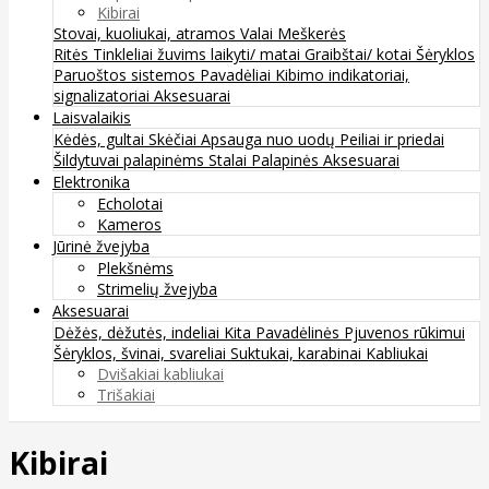
Kibirai
Stovai, kuoliukai, atramos
Valai
Meškerės
Ritės
Tinkleliai žuvims laikyti/ matai
Graibštai/ kotai
Šėryklos
Paruoštos sistemos
Pavadėliai
Kibimo indikatoriai,
signalizatoriai
Aksesuarai
Laisvalaikis
Kėdės, gultai
Skėčiai
Apsauga nuo uodų
Peiliai ir priedai
Šildytuvai palapinėms
Stalai
Palapinės
Aksesuarai
Elektronika
Echolotai
Kameros
Jūrinė žvejyba
Plekšnėms
Strimelių žvejyba
Aksesuarai
Dėžės, dėžutės, indeliai
Kita
Pavadėlinės
Pjuvenos rūkimui
Šėryklos, švinai, svareliai
Suktukai, karabinai
Kabliukai
Dvišakiai kabliukai
Trišakiai
Kibirai