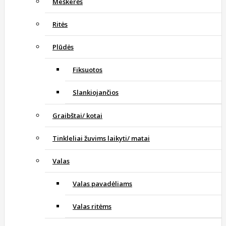
Meškerės
Ritės
Plūdės
Fiksuotos
Slankiojančios
Graibštai/ kotai
Tinkleliai žuvims laikyti/ matai
Valas
Valas pavadėliams
Valas ritėms