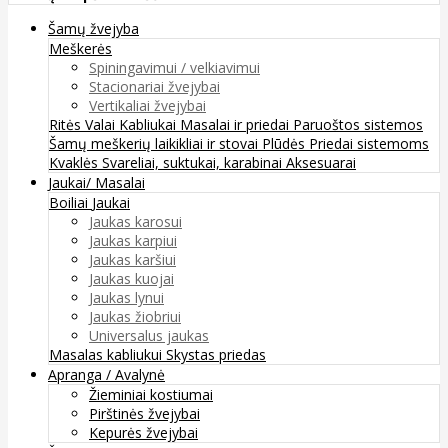
Šamų žvejyba
Meškerės
Spiningavimui / velkiavimui
Stacionariai žvejybai
Vertikaliai žvejybai
Ritės
Valai
Kabliukai
Masalai ir priedai
Paruoštos sistemos
Šamų meškerių laikikliai ir stovai
Plūdės
Priedai sistemoms
Kvaklės
Svareliai, suktukai, karabinai
Aksesuarai
Jaukai/ Masalai
Boiliai
Jaukai
Jaukas karosui
Jaukas karpiui
Jaukas karšiui
Jaukas kuojai
Jaukas lynui
Jaukas žiobriui
Universalus jaukas
Masalas kabliukui
Skystas priedas
Apranga / Avalynė
Žieminiai kostiumai
Pirštinės žvejybai
Kepurės žvejybai