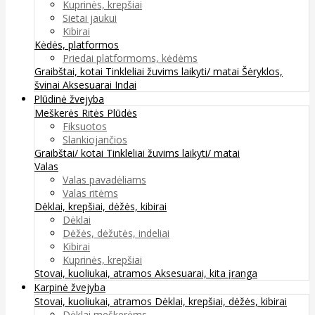
Kuprinės, krepšiai
Sietai jaukui
Kibirai
Kėdės, platformos
Priedai platformoms, kėdėms
Graibštai, kotai
Tinkleliai žuvims laikyti/ matai
Šėryklos,
švinai
Aksesuarai
Indai
Plūdinė žvejyba
Meškerės
Ritės
Plūdės
Fiksuotos
Slankiojančios
Graibštai/ kotai
Tinkleliai žuvims laikyti/ matai
Valas
Valas pavadėliams
Valas ritėms
Dėklai, krepšiai, dėžės, kibirai
Dėklai
Dėžės, dėžutės, indeliai
Kibirai
Kuprinės, krepšiai
Stovai, kuoliukai, atramos
Aksesuarai, kita įranga
Karpinė žvejyba
Stovai, kuoliukai, atramos
Dėklai, krepšiai, dėžės, kibirai
Dėklai meškerėms