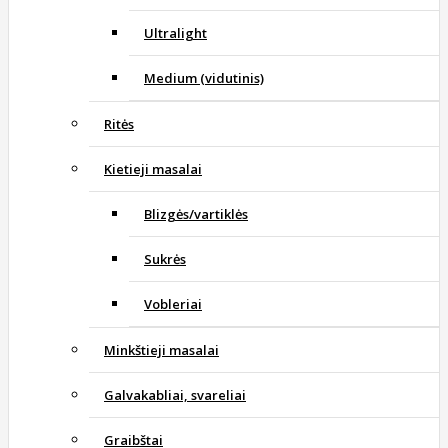
Ultralight
Medium (vidutinis)
Ritės
Kietieji masalai
Blizgės/vartiklės
Sukrės
Vobleriai
Minkštieji masalai
Galvakabliai, svareliai
Graibštai