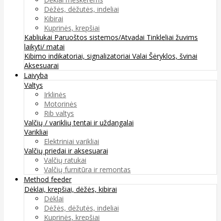
Dėžės, dėžutės, indeliai
Kibirai
Kuprinės, krepšiai
Kabliukai
Paruoštos sistemos/Atvadai
Tinkleliai žuvims
laikyti/ matai
Kibimo indikatoriai, signalizatoriai
Valai
Šėryklos, švinai
Aksesuarai
Laivyba
Valtys
Irklinės
Motorinės
Rib valtys
Valčių / variklių tentai ir uždangalai
Varikliai
Elektriniai varikliai
Valčių priedai ir aksesuarai
Valčių ratukai
Valčių furnitūra ir remontas
Method feeder
Dėklai, krepšiai, dėžės, kibirai
Dėklai
Dėžės, dėžutės, indeliai
Kuprinės, krepšiai