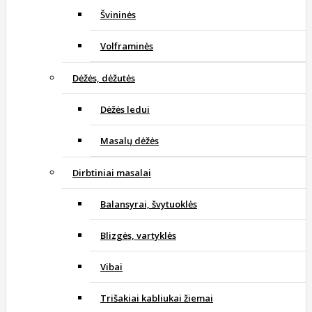
Švininės
Volframinės
Dėžės, dėžutės
Dėžės ledui
Masalų dėžės
Dirbtiniai masalai
Balansyrai, švytuoklės
Blizgės, vartyklės
Vibai
Trišakiai kabliukai žiemai