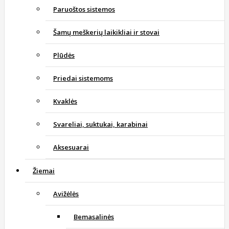
Paruoštos sistemos
Šamų meškerių laikikliai ir stovai
Plūdės
Priedai sistemoms
Kvaklės
Svareliai, suktukai, karabinai
Aksesuarai
Žiemai
Avižėlės
Bemasalinės