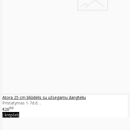
Atora 25 cm bliūdelis su užsegamu dangteliu
Pristatymas 1-7d.d. ..
50
€20
Į krepšelį