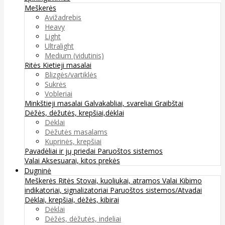
Meškerės
Avižadrebis
Heavy
Light
Ultralight
Medium (vidutinis)
Ritės
Kietieji masalai
Blizgės/vartiklės
Sukrės
Vobleriai
Minkštieji masalai
Galvakabliai, svareliai
Graibštai
Dėžės, dėžutės, krepšiai,dėklai
Dėklai
Dėžutės masalams
Kuprinės, krepšiai
Pavadėliai ir jų priedai
Paruoštos sistemos
Valai
Aksesuarai, kitos prekės
Dugninė
Meškerės
Ritės
Stovai, kuoliukai, atramos
Valai
Kibimo
indikatoriai, signalizatoriai
Paruoštos sistemos/Atvadai
Dėklai, krepšiai, dėžės, kibirai
Dėklai
Dėžės, dėžutės, indeliai