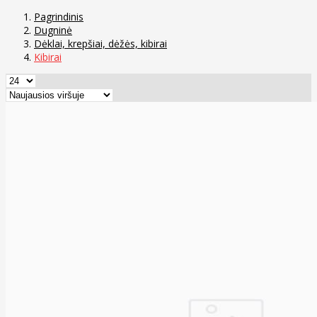
Pagrindinis
Dugninė
Dėklai, krepšiai, dėžės, kibirai
Kibirai