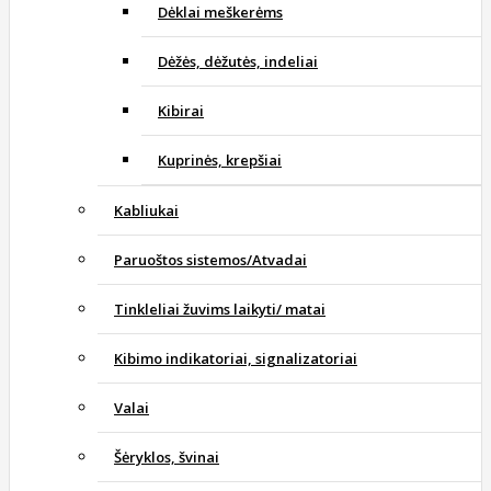
Dėklai meškerėms
Dėžės, dėžutės, indeliai
Kibirai
Kuprinės, krepšiai
Kabliukai
Paruoštos sistemos/Atvadai
Tinkleliai žuvims laikyti/ matai
Kibimo indikatoriai, signalizatoriai
Valai
Šėryklos, švinai