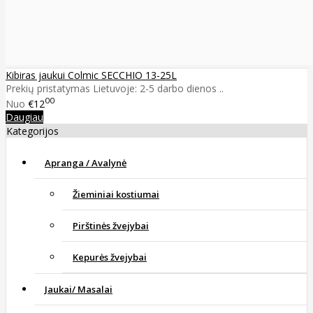
Kibiras jaukui Colmic SECCHIO 13-25L
Prekių pristatymas Lietuvoje: 2-5 darbo dienos ..
00
Nuo
€12
Daugiau
Kategorijos
Apranga / Avalynė
Žieminiai kostiumai
Pirštinės žvejybai
Kepurės žvejybai
Jaukai/ Masalai