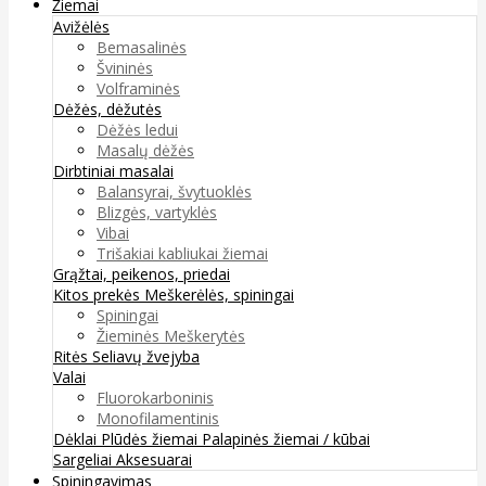
Žiemai
Avižėlės
Bemasalinės
Švininės
Volframinės
Dėžės, dėžutės
Dėžės ledui
Masalų dėžės
Dirbtiniai masalai
Balansyrai, švytuoklės
Blizgės, vartyklės
Vibai
Trišakiai kabliukai žiemai
Grąžtai, peikenos, priedai
Kitos prekės
Meškerėlės, spiningai
Spiningai
Žieminės Meškerytės
Ritės
Seliavų žvejyba
Valai
Fluorokarboninis
Monofilamentinis
Dėklai
Plūdės žiemai
Palapinės žiemai / kūbai
Sargeliai
Aksesuarai
Spiningavimas