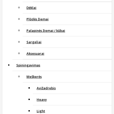
Dėklai
Plūdės žiemai
Palapinės žiemai / kūbai
Sargeliai
Aksesuarai
Spiningavimas
Meškerės
Avižadrebis
Heavy
Light