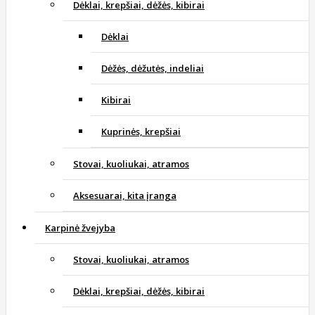
Dėklai, krepšiai, dėžės, kibirai
Dėklai
Dėžės, dėžutės, indeliai
Kibirai
Kuprinės, krepšiai
Stovai, kuoliukai, atramos
Aksesuarai, kita įranga
Karpinė žvejyba
Stovai, kuoliukai, atramos
Dėklai, krepšiai, dėžės, kibirai