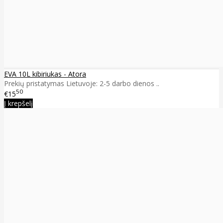
EVA 10L kibiriukas - Atora
Prekių pristatymas Lietuvoje: 2-5 darbo dienos ..
50
€15
Į krepšelį