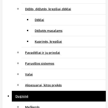
Dėžės, dėžutės, krepšiai,dėklai
Dėklai
Dėžutės masalams
Kuprinės, krepšiai
Pavadėliai ir jų priedai
Paruoštos sistemos
Valai
Aksesuarai, kitos prekės
Dugninė
Meškerės