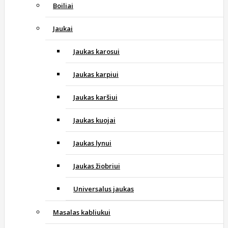
Boiliai
Jaukai
Jaukas karosui
Jaukas karpiui
Jaukas karšiui
Jaukas kuojai
Jaukas lynui
Jaukas žiobriui
Universalus jaukas
Masalas kabliukui