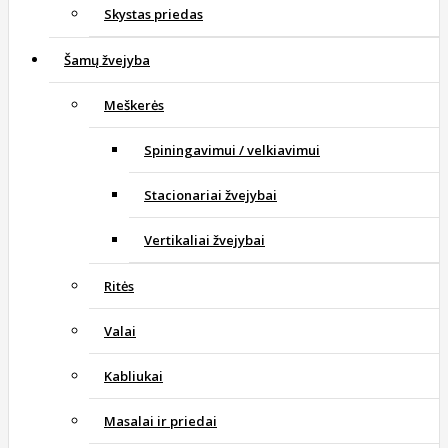
Skystas priedas
Šamų žvejyba
Meškerės
Spiningavimui / velkiavimui
Stacionariai žvejybai
Vertikaliai žvejybai
Ritės
Valai
Kabliukai
Masalai ir priedai