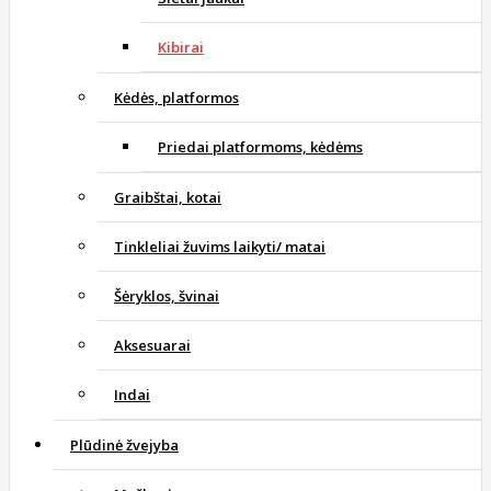
Kibirai
Kėdės, platformos
Priedai platformoms, kėdėms
Graibštai, kotai
Tinkleliai žuvims laikyti/ matai
Šėryklos, švinai
Aksesuarai
Indai
Plūdinė žvejyba