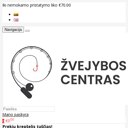
Iki nemokamo pristatymo liko €70.00
Navigacija
Mano paskyra
00
€0
0
Prekių krepšelis tuščias!