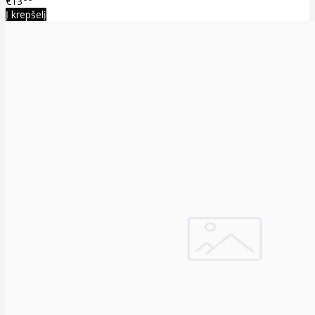
€13
Į krepšelį