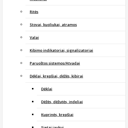
Ritės
Stovai, kuoliukai, atramos
Valai
Kibimo indikatoriai, signalizatoriai
Paruoštos sistemos/Atvadai
Dėklai, krepšiai, dėžės, kibirai
Dėklai
Dėžės, dėžutės, indeliai
Kuprinės, krepšiai
Sietai jaukui