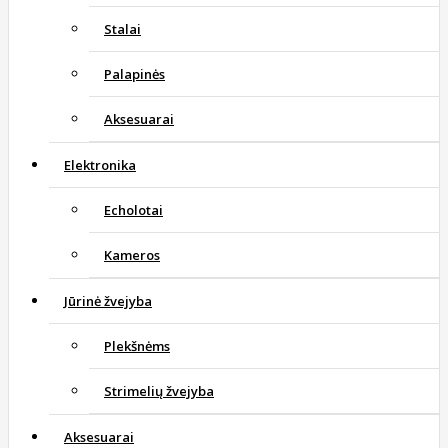
Stalai
Palapinės
Aksesuarai
Elektronika
Echolotai
Kameros
Jūrinė žvejyba
Plekšnėms
Strimelių žvejyba
Aksesuarai