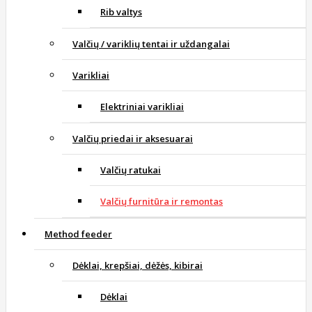
Rib valtys
Valčių / variklių tentai ir uždangalai
Varikliai
Elektriniai varikliai
Valčių priedai ir aksesuarai
Valčių ratukai
Valčių furnitūra ir remontas
Method feeder
Dėklai, krepšiai, dėžės, kibirai
Dėklai