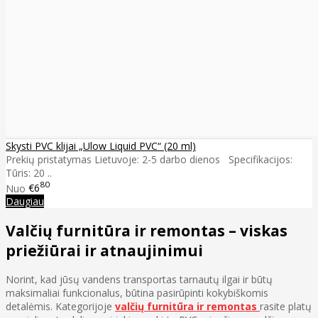
Skysti PVC klijai „Ulow Liquid PVC“ (20 ml)
Prekių pristatymas Lietuvoje: 2-5 darbo dienos Specifikacijos:
Tūris: 20 ..
80
Nuo
€6
Daugiau
Valčių furnitūra ir remontas – viskas
priežiūrai ir atnaujinimui
Norint, kad jūsų vandens transportas tarnautų ilgai ir būtų
maksimaliai funkcionalus, būtina pasirūpinti kokybiškomis
detalėmis. Kategorijoje
valčių furnitūra ir remontas
rasite platų