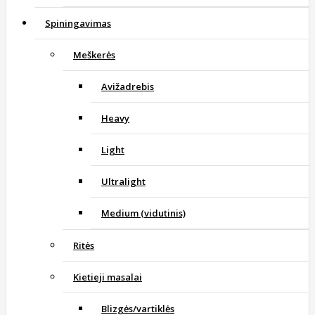
Spiningavimas
Meškerės
Avižadrebis
Heavy
Light
Ultralight
Medium (vidutinis)
Ritės
Kietieji masalai
Blizgės/vartiklės