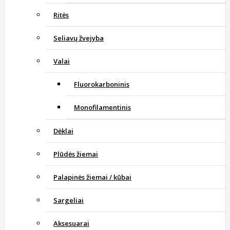
Ritės
Seliavų žvejyba
Valai
Fluorokarboninis
Monofilamentinis
Dėklai
Plūdės žiemai
Palapinės žiemai / kūbai
Sargeliai
Aksesuarai