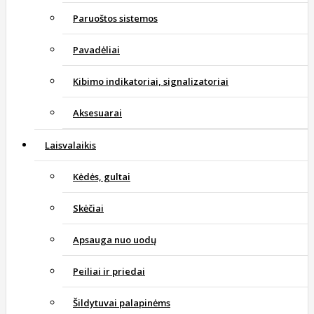
Paruoštos sistemos
Pavadėliai
Kibimo indikatoriai, signalizatoriai
Aksesuarai
Laisvalaikis
Kėdės, gultai
Skėčiai
Apsauga nuo uodų
Peiliai ir priedai
Šildytuvai palapinėms