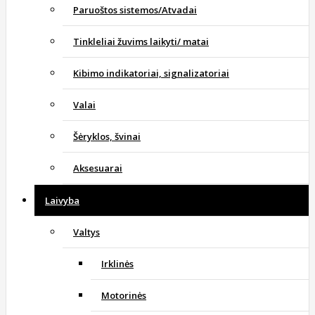
Paruoštos sistemos/Atvadai
Tinkleliai žuvims laikyti/ matai
Kibimo indikatoriai, signalizatoriai
Valai
Šėryklos, švinai
Aksesuarai
Laivyba
Valtys
Irklinės
Motorinės