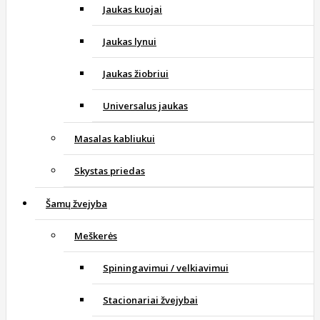
Jaukas kuojai
Jaukas lynui
Jaukas žiobriui
Universalus jaukas
Masalas kabliukui
Skystas priedas
Šamų žvejyba
Meškerės
Spiningavimui / velkiavimui
Stacionariai žvejybai