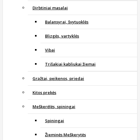
Dirbtiniai masalai
Balansyrai, švytuoklės
Blizgės, vartyklės
Vibai
Trišakiai kabliukai žiemai
Grąžtai, peikenos, priedai
Kitos prekės
Meškerėlės, spiningai
Spiningai
Žieminės Meškerytės