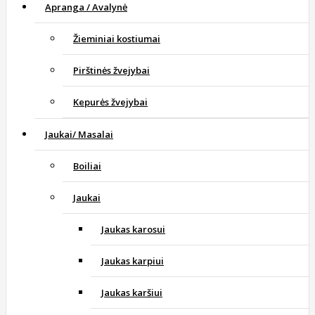
Apranga / Avalynė
Žieminiai kostiumai
Pirštinės žvejybai
Kepurės žvejybai
Jaukai/ Masalai
Boiliai
Jaukai
Jaukas karosui
Jaukas karpiui
Jaukas karšiui