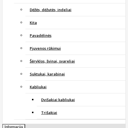
Dėžės, dėžutės, indeliai
Kita
Pavadėlinės
Pjuvenos rūkimui
Šėryklos, švinai, svareliai
Suktukai, karabinai
Kabliukai
Dvišakiai kabliukai
Trišakiai
Informacija