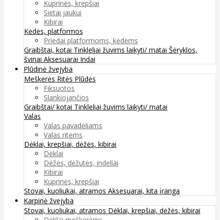
Kuprinės, krepšiai
Sietai jaukui
Kibirai
Kėdės, platformos
Priedai platformoms, kėdėms
Graibštai, kotai
Tinkleliai žuvims laikyti/ matai
Šėryklos,
švinai
Aksesuarai
Indai
Plūdinė žvejyba
Meškerės
Ritės
Plūdės
Fiksuotos
Slankiojančios
Graibštai/ kotai
Tinkleliai žuvims laikyti/ matai
Valas
Valas pavadėliams
Valas ritėms
Dėklai, krepšiai, dėžės, kibirai
Dėklai
Dėžės, dėžutės, indeliai
Kibirai
Kuprinės, krepšiai
Stovai, kuoliukai, atramos
Aksesuarai, kita įranga
Karpinė žvejyba
Stovai, kuoliukai, atramos
Dėklai, krepšiai, dėžės, kibirai
Dėklai meškerėms