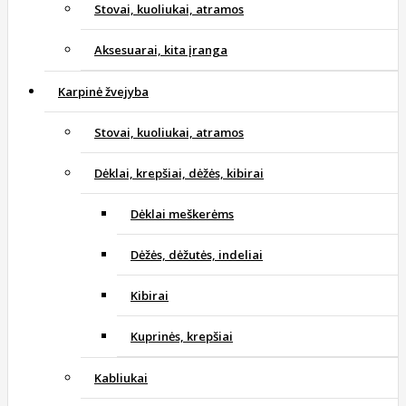
Stovai, kuoliukai, atramos
Aksesuarai, kita įranga
Karpinė žvejyba
Stovai, kuoliukai, atramos
Dėklai, krepšiai, dėžės, kibirai
Dėklai meškerėms
Dėžės, dėžutės, indeliai
Kibirai
Kuprinės, krepšiai
Kabliukai