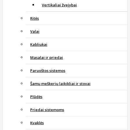
Vertikaliai žvejybai
Ritės
Valai
Kabliukai
Masalai ir priedai
Paruoštos sistemos
Šamų meškerių laikikliai ir stovai
Plūdės
Priedai sistemoms
Kvaklės