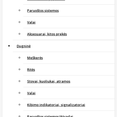
Paruoštos sistemos
Valai
Aksesuarai, kitos prekės
Dugninė
Meškerės
Ritės
Stovai, kuoliukai, atramos
Valai
Kibimo indikatoriai, signalizatoriai
Paruoštos sistemos/Atvadai