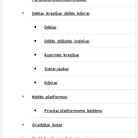
Dėklai, krepšiai, dėžės, kibirai
Dėklai
Dėžės, dėžutės, indeliai
Kuprinės, krepšiai
Sietai jaukui
Kibirai
Kėdės, platformos
Priedai platformoms, kėdėms
Graibštai, kotai