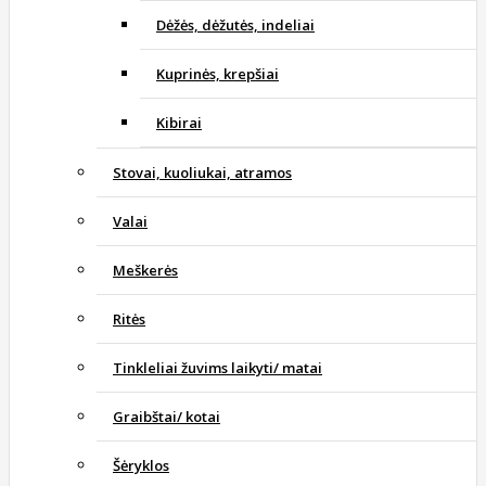
Dėžės, dėžutės, indeliai
Kuprinės, krepšiai
Kibirai
Stovai, kuoliukai, atramos
Valai
Meškerės
Ritės
Tinkleliai žuvims laikyti/ matai
Graibštai/ kotai
Šėryklos