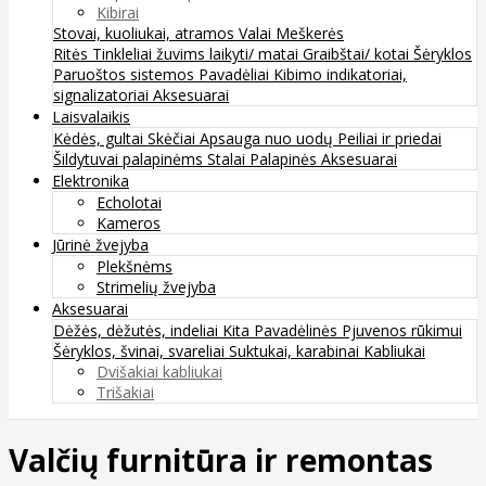
Kibirai
Stovai, kuoliukai, atramos
Valai
Meškerės
Ritės
Tinkleliai žuvims laikyti/ matai
Graibštai/ kotai
Šėryklos
Paruoštos sistemos
Pavadėliai
Kibimo indikatoriai,
signalizatoriai
Aksesuarai
Laisvalaikis
Kėdės, gultai
Skėčiai
Apsauga nuo uodų
Peiliai ir priedai
Šildytuvai palapinėms
Stalai
Palapinės
Aksesuarai
Elektronika
Echolotai
Kameros
Jūrinė žvejyba
Plekšnėms
Strimelių žvejyba
Aksesuarai
Dėžės, dėžutės, indeliai
Kita
Pavadėlinės
Pjuvenos rūkimui
Šėryklos, švinai, svareliai
Suktukai, karabinai
Kabliukai
Dvišakiai kabliukai
Trišakiai
Valčių furnitūra ir remontas