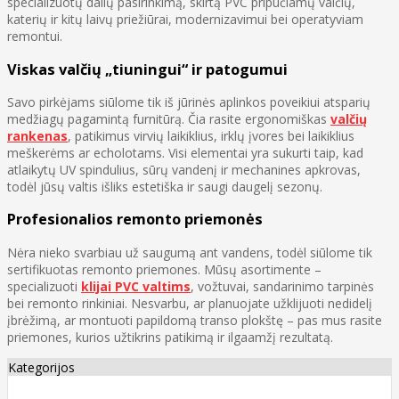
specializuotų dalių pasirinkimą, skirtą PVC pripučiamų valčių,
katerių ir kitų laivų priežiūrai, modernizavimui bei operatyviam
remontui.
Viskas valčių „tiuningui“ ir patogumui
Savo pirkėjams siūlome tik iš jūrinės aplinkos poveikiui atsparių
medžiagų pagamintą furnitūrą. Čia rasite ergonomiškas
valčių
rankenas
, patikimus virvių laikiklius, irklų įvores bei laikiklius
meškerėms ar echolotams. Visi elementai yra sukurti taip, kad
atlaikytų UV spindulius, sūrų vandenį ir mechanines apkrovas,
todėl jūsų valtis išliks estetiška ir saugi daugelį sezonų.
Profesionalios remonto priemonės
Nėra nieko svarbiau už saugumą ant vandens, todėl siūlome tik
sertifikuotas remonto priemones. Mūsų asortimente –
specializuoti
klijai PVC valtims
, vožtuvai, sandarinimo tarpinės
bei remonto rinkiniai. Nesvarbu, ar planuojate užklijuoti nedidelį
įbrėžimą, ar montuoti papildomą transo plokštę – pas mus rasite
priemones, kurios užtikrins patikimą ir ilgaamžį rezultatą.
Kategorijos