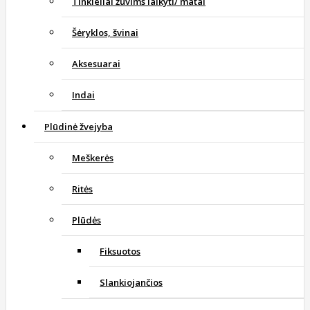
Tinkleliai žuvims laikyti/ matai
Šėryklos, švinai
Aksesuarai
Indai
Plūdinė žvejyba
Meškerės
Ritės
Plūdės
Fiksuotos
Slankiojančios