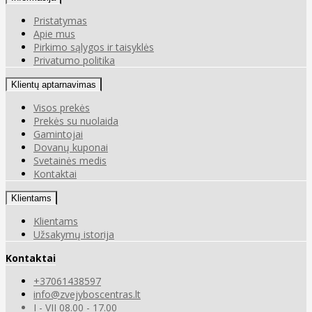
Pristatymas
Apie mus
Pirkimo sąlygos ir taisyklės
Privatumo politika
Klientų aptarnavimas
Visos prekės
Prekės su nuolaida
Gamintojai
Dovanų kuponai
Svetainės medis
Kontaktai
Klientams
Klientams
Užsakymų istorija
Kontaktai
+37061438597
info@zvejyboscentras.lt
I - VII 08.00 - 17.00