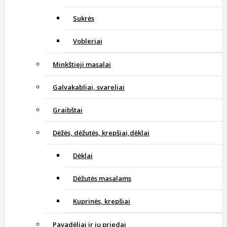
Sukrės
Vobleriai
Minkštieji masalai
Galvakabliai, svareliai
Graibštai
Dėžės, dėžutės, krepšiai,dėklai
Dėklai
Dėžutės masalams
Kuprinės, krepšiai
Pavadėliai ir jų priedai