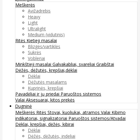
Meškerės
Avižadrebis
Heavy
Light
Ultralight
Medium (vidutinis)
Ritės
Kietieji masalai
Blizgės/vartiklės
Sukrės
Vobleriai
Minkštieji masalai
Galvakabliai, svareliai
Graibštai
Dėžės, dėžutės, krepšiai,dėklai
Dėklai
Dėžutės masalams
Kuprinės, krepšiai
Pavadėliai ir jų priedai
Paruoštos sistemos
Valai
Aksesuarai, kitos prekės
Dugninė
Meškerės
Ritės
Stovai, kuoliukai, atramos
Valai
Kibimo
indikatoriai, signalizatoriai
Paruoštos sistemos/Atvadai
Dėklai, krepšiai, dėžės, kibirai
Dėklai
Dėžės, dėžutės, indeliai