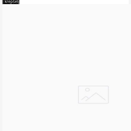
Į krepšelį