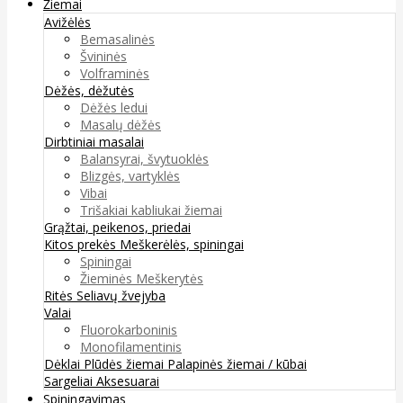
Žiemai
Avižėlės
Bemasalinės
Švininės
Volframinės
Dėžės, dėžutės
Dėžės ledui
Masalų dėžės
Dirbtiniai masalai
Balansyrai, švytuoklės
Blizgės, vartyklės
Vibai
Trišakiai kabliukai žiemai
Grąžtai, peikenos, priedai
Kitos prekės
Meškerėlės, spiningai
Spiningai
Žieminės Meškerytės
Ritės
Seliavų žvejyba
Valai
Fluorokarboninis
Monofilamentinis
Dėklai
Plūdės žiemai
Palapinės žiemai / kūbai
Sargeliai
Aksesuarai
Spiningavimas