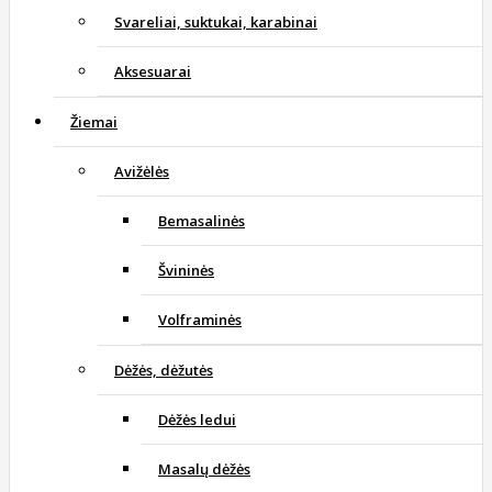
Svareliai, suktukai, karabinai
Aksesuarai
Žiemai
Avižėlės
Bemasalinės
Švininės
Volframinės
Dėžės, dėžutės
Dėžės ledui
Masalų dėžės