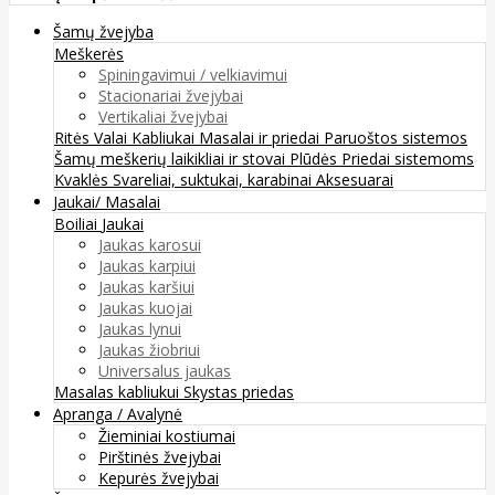
Šamų žvejyba
Meškerės
Spiningavimui / velkiavimui
Stacionariai žvejybai
Vertikaliai žvejybai
Ritės
Valai
Kabliukai
Masalai ir priedai
Paruoštos sistemos
Šamų meškerių laikikliai ir stovai
Plūdės
Priedai sistemoms
Kvaklės
Svareliai, suktukai, karabinai
Aksesuarai
Jaukai/ Masalai
Boiliai
Jaukai
Jaukas karosui
Jaukas karpiui
Jaukas karšiui
Jaukas kuojai
Jaukas lynui
Jaukas žiobriui
Universalus jaukas
Masalas kabliukui
Skystas priedas
Apranga / Avalynė
Žieminiai kostiumai
Pirštinės žvejybai
Kepurės žvejybai