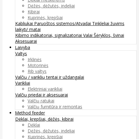
Dėžės, dėžutės, indeliai
Kibirai
Kuprinės, krepšiai
Kabliukai
Paruoštos sistemos/Atvadai
Tinkleliai žuvims
laikyti/ matai
Kibimo indikatoriai, signalizatoriai
Valai
Šėryklos, švinai
Aksesuarai
Laivyba
Valtys
Irklinės
Motorinės
Rib valtys
Valčių / variklių tentai ir uždangalai
Varikliai
Elektriniai varikliai
Valčių priedai ir aksesuarai
Valčių ratukai
Valčių furnitūra ir remontas
Method feeder
Dėklai, krepšiai, dėžės, kibirai
Dėklai
Dėžės, dėžutės, indeliai
Kuprinės, krepšiai