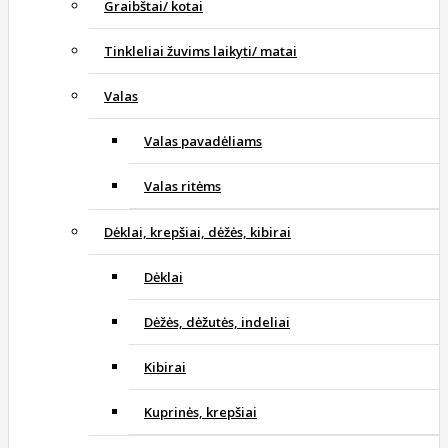
Graibštai/ kotai
Tinkleliai žuvims laikyti/ matai
Valas
Valas pavadėliams
Valas ritėms
Dėklai, krepšiai, dėžės, kibirai
Dėklai
Dėžės, dėžutės, indeliai
Kibirai
Kuprinės, krepšiai