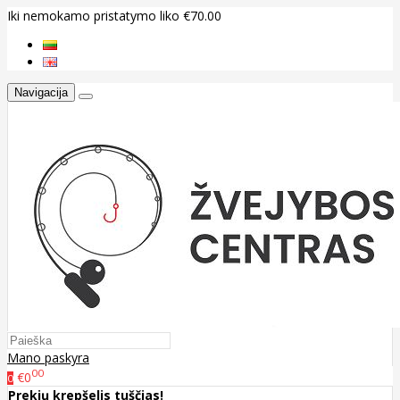
Iki nemokamo pristatymo liko €70.00
Navigacija
Mano paskyra
00
€0
0
Prekių krepšelis tuščias!