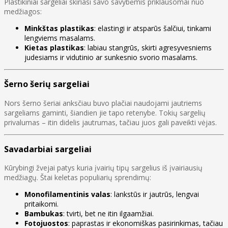
Plastikiniai sargeliai skiriasi savo savybėmis priklausomai nuo
medžiagos:
Minkštas plastikas
: elastingi ir atsparūs šalčiui, tinkami
lengviems masalams.
Kietas plastikas
: labiau stangrūs, skirti agresyvesniems
judesiams ir vidutinio ar sunkesnio svorio masalams.
Šerno šerių sargeliai
Nors šerno šeriai anksčiau buvo plačiai naudojami jautriems
sargeliams gaminti, šiandien jie tapo retenybe. Tokių sargelių
privalumas – itin didelis jautrumas, tačiau juos gali paveikti vėjas.
Savadarbiai sargeliai
Kūrybingi žvejai patys kuria įvairių tipų sargelius iš įvairiausių
medžiagų. Štai keletas populiarių sprendimų:
Monofilamentinis valas
: lankstūs ir jautrūs, lengvai
pritaikomi.
Bambukas
: tvirti, bet ne itin ilgaamžiai.
Fotojuostos
: paprastas ir ekonomiškas pasirinkimas, tačiau