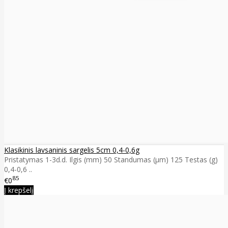
Klasikinis lavsaninis sargelis 5cm 0,4-0,6g
Pristatymas 1-3d.d. Ilgis (mm) 50 Standumas (µm) 125 Testas (g)
0,4-0,6 ..
85
€0
Į krepšelį