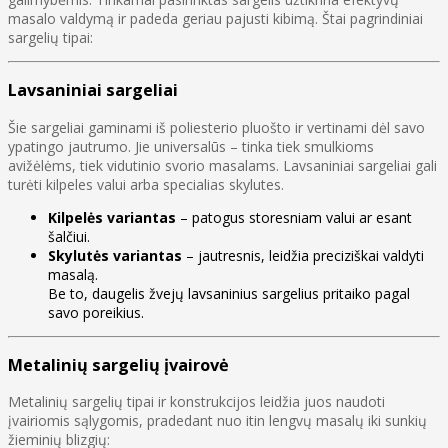
masalo valdymą ir padeda geriau pajusti kibimą. Štai pagrindiniai
sargelių tipai:
Lavsaniniai sargeliai
Šie sargeliai gaminami iš poliesterio pluošto ir vertinami dėl savo
ypatingo jautrumo. Jie universalūs – tinka tiek smulkioms
avižėlėms, tiek vidutinio svorio masalams. Lavsaniniai sargeliai gali
turėti kilpeles valui arba specialias skylutes.
Kilpelės variantas
– patogus storesniam valui ar esant
šalčiui.
Skylutės variantas
– jautresnis, leidžia preciziškai valdyti
masalą.
Be to, daugelis žvejų lavsaninius sargelius pritaiko pagal
savo poreikius.
Metalinių sargelių įvairovė
Metalinių sargelių tipai ir konstrukcijos leidžia juos naudoti
įvairiomis sąlygomis, pradedant nuo itin lengvų masalų iki sunkių
žieminių blizgių: