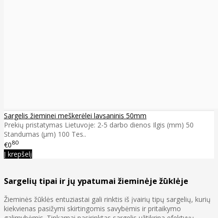
Sargelis žieminei meškerėlei lavsaninis 50mm
Prekių pristatymas Lietuvoje: 2-5 darbo dienos Ilgis (mm) 50
Standumas (µm) 100 Tes..
80
€0
Į krepšelį
Sargelių tipai ir jų ypatumai žieminėje žūklėje
Žieminės žūklės entuziastai gali rinktis iš įvairių tipų sargelių, kurių
kiekvienas pasižymi skirtingomis savybėmis ir pritaikymo
galimybėmis. Tinkamai pasirinktas sargelis užtikrina efektyvų