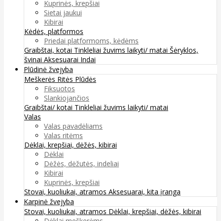
Kuprinės, krepšiai
Sietai jaukui
Kibirai
Kėdės, platformos
Priedai platformoms, kėdėms
Graibštai, kotai
Tinkleliai žuvims laikyti/ matai
Šėryklos,
švinai
Aksesuarai
Indai
Plūdinė žvejyba
Meškerės
Ritės
Plūdės
Fiksuotos
Slankiojančios
Graibštai/ kotai
Tinkleliai žuvims laikyti/ matai
Valas
Valas pavadėliams
Valas ritėms
Dėklai, krepšiai, dėžės, kibirai
Dėklai
Dėžės, dėžutės, indeliai
Kibirai
Kuprinės, krepšiai
Stovai, kuoliukai, atramos
Aksesuarai, kita įranga
Karpinė žvejyba
Stovai, kuoliukai, atramos
Dėklai, krepšiai, dėžės, kibirai
Dėklai meškerėms