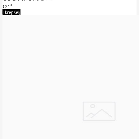
70
€2
Į krepšelį