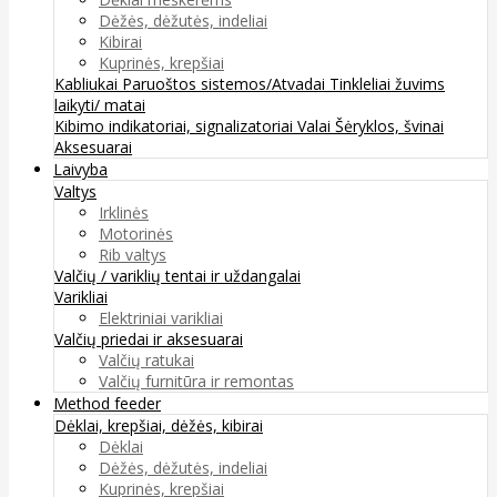
Dėžės, dėžutės, indeliai
Kibirai
Kuprinės, krepšiai
Kabliukai
Paruoštos sistemos/Atvadai
Tinkleliai žuvims
laikyti/ matai
Kibimo indikatoriai, signalizatoriai
Valai
Šėryklos, švinai
Aksesuarai
Laivyba
Valtys
Irklinės
Motorinės
Rib valtys
Valčių / variklių tentai ir uždangalai
Varikliai
Elektriniai varikliai
Valčių priedai ir aksesuarai
Valčių ratukai
Valčių furnitūra ir remontas
Method feeder
Dėklai, krepšiai, dėžės, kibirai
Dėklai
Dėžės, dėžutės, indeliai
Kuprinės, krepšiai