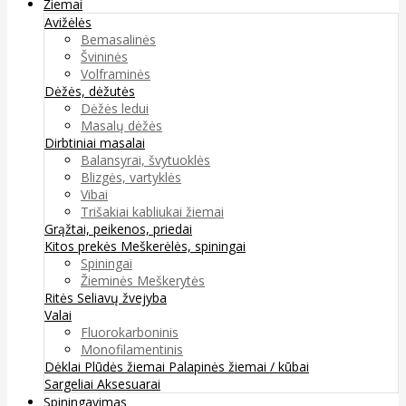
Žiemai
Avižėlės
Bemasalinės
Švininės
Volframinės
Dėžės, dėžutės
Dėžės ledui
Masalų dėžės
Dirbtiniai masalai
Balansyrai, švytuoklės
Blizgės, vartyklės
Vibai
Trišakiai kabliukai žiemai
Grąžtai, peikenos, priedai
Kitos prekės
Meškerėlės, spiningai
Spiningai
Žieminės Meškerytės
Ritės
Seliavų žvejyba
Valai
Fluorokarboninis
Monofilamentinis
Dėklai
Plūdės žiemai
Palapinės žiemai / kūbai
Sargeliai
Aksesuarai
Spiningavimas