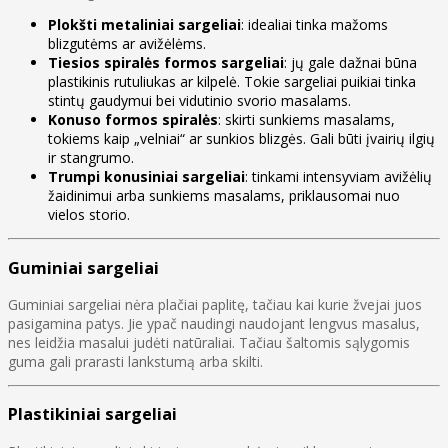
Plokšti metaliniai sargeliai
: idealiai tinka mažoms
blizgutėms ar avižėlėms.
Tiesios spiralės formos sargeliai
: jų gale dažnai būna
plastikinis rutuliukas ar kilpelė. Tokie sargeliai puikiai tinka
stintų gaudymui bei vidutinio svorio masalams.
Konuso formos spiralės
: skirti sunkiems masalams,
tokiems kaip „velniai“ ar sunkios blizgės. Gali būti įvairių ilgių
ir stangrumo.
Trumpi konusiniai sargeliai
: tinkami intensyviam avižėlių
žaidinimui arba sunkiems masalams, priklausomai nuo
vielos storio.
Guminiai sargeliai
Guminiai sargeliai nėra plačiai paplitę, tačiau kai kurie žvejai juos
pasigamina patys. Jie ypač naudingi naudojant lengvus masalus,
nes leidžia masalui judėti natūraliai. Tačiau šaltomis sąlygomis
guma gali prarasti lankstumą arba skilti.
Plastikiniai sargeliai