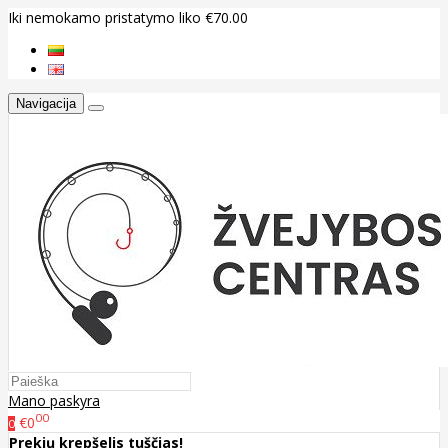
Iki nemokamo pristatymo liko €70.00
Navigacija
Mano paskyra
00
€0
0
Prekių krepšelis tuščias!