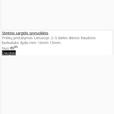
Stintinis sargelis spyruoklinis
Prekių pristatymas Lietuvoje: 2–5 darbo dienos Raudono
burbuliuko dydis mm: 10mm 15mm..
85
Nuo
€0
Daugiau