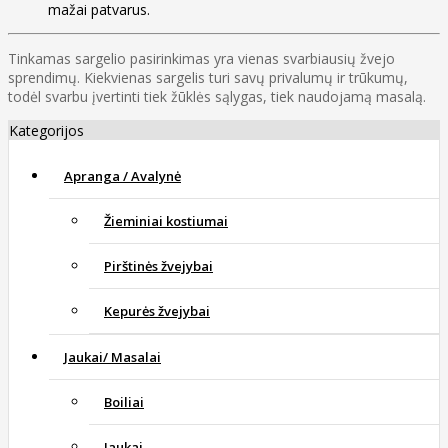
mažai patvarus.
Tinkamas sargelio pasirinkimas yra vienas svarbiausių žvejo
sprendimų. Kiekvienas sargelis turi savų privalumų ir trūkumų,
todėl svarbu įvertinti tiek žūklės sąlygas, tiek naudojamą masalą.
Kategorijos
Apranga / Avalynė
Žieminiai kostiumai
Pirštinės žvejybai
Kepurės žvejybai
Jaukai/ Masalai
Boiliai
Jaukai