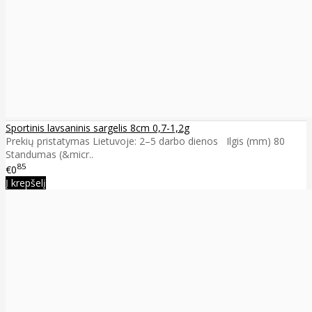
Sportinis lavsaninis sargelis 8cm 0,7-1,2g
Prekių pristatymas Lietuvoje: 2–5 darbo dienos Ilgis (mm) 80
Standumas (&micr..
85
€0
Į krepšelį