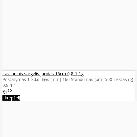
Lavsaninis sargelis juodas 16cm 0,8-1,1g
Pristatymas 1-3d.d. Ilgis (mm) 160 Standumas (µm) 500 Testas (g)
0,8-1,1 ..
20
€1
Į krepšelį