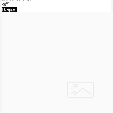
85
€0
Į krepšelį