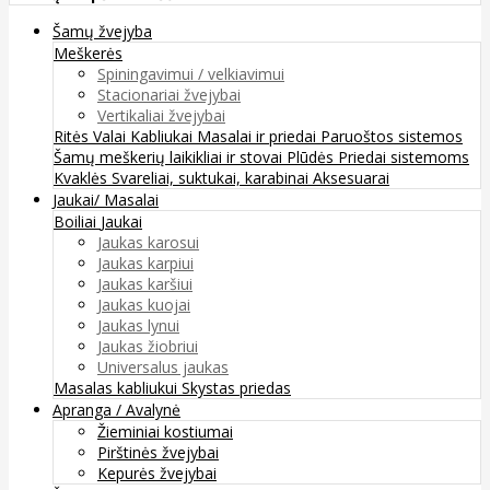
Šamų žvejyba
Meškerės
Spiningavimui / velkiavimui
Stacionariai žvejybai
Vertikaliai žvejybai
Ritės
Valai
Kabliukai
Masalai ir priedai
Paruoštos sistemos
Šamų meškerių laikikliai ir stovai
Plūdės
Priedai sistemoms
Kvaklės
Svareliai, suktukai, karabinai
Aksesuarai
Jaukai/ Masalai
Boiliai
Jaukai
Jaukas karosui
Jaukas karpiui
Jaukas karšiui
Jaukas kuojai
Jaukas lynui
Jaukas žiobriui
Universalus jaukas
Masalas kabliukui
Skystas priedas
Apranga / Avalynė
Žieminiai kostiumai
Pirštinės žvejybai
Kepurės žvejybai