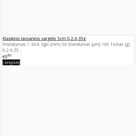
Klasikinis lavsaninis sargelis 5cm 0,2-0,35g
Pristatymas 1-3d.d. Ilgis (mm) 50 Standumas (µm) 100 Testas (g)
0,2-0,35 ..
85
€0
Į krepšelį