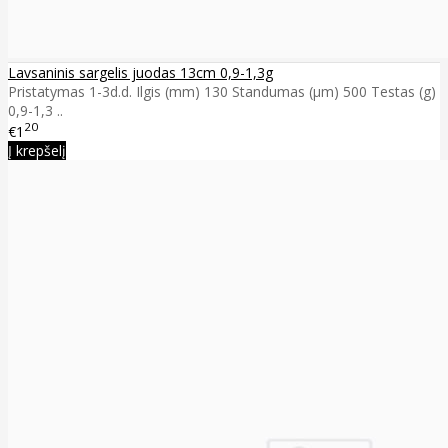
Lavsaninis sargelis juodas 13cm 0,9-1,3g
Pristatymas 1-3d.d. Ilgis (mm) 130 Standumas (µm) 500 Testas (g)
0,9-1,3 ..
20
€1
Į krepšelį