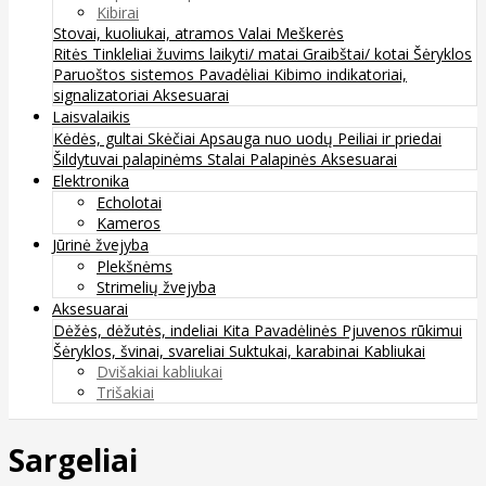
Kibirai
Stovai, kuoliukai, atramos
Valai
Meškerės
Ritės
Tinkleliai žuvims laikyti/ matai
Graibštai/ kotai
Šėryklos
Paruoštos sistemos
Pavadėliai
Kibimo indikatoriai,
signalizatoriai
Aksesuarai
Laisvalaikis
Kėdės, gultai
Skėčiai
Apsauga nuo uodų
Peiliai ir priedai
Šildytuvai palapinėms
Stalai
Palapinės
Aksesuarai
Elektronika
Echolotai
Kameros
Jūrinė žvejyba
Plekšnėms
Strimelių žvejyba
Aksesuarai
Dėžės, dėžutės, indeliai
Kita
Pavadėlinės
Pjuvenos rūkimui
Šėryklos, švinai, svareliai
Suktukai, karabinai
Kabliukai
Dvišakiai kabliukai
Trišakiai
Sargeliai