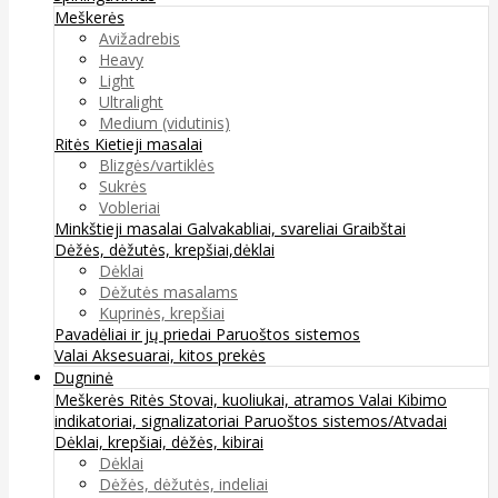
Meškerės
Avižadrebis
Heavy
Light
Ultralight
Medium (vidutinis)
Ritės
Kietieji masalai
Blizgės/vartiklės
Sukrės
Vobleriai
Minkštieji masalai
Galvakabliai, svareliai
Graibštai
Dėžės, dėžutės, krepšiai,dėklai
Dėklai
Dėžutės masalams
Kuprinės, krepšiai
Pavadėliai ir jų priedai
Paruoštos sistemos
Valai
Aksesuarai, kitos prekės
Dugninė
Meškerės
Ritės
Stovai, kuoliukai, atramos
Valai
Kibimo
indikatoriai, signalizatoriai
Paruoštos sistemos/Atvadai
Dėklai, krepšiai, dėžės, kibirai
Dėklai
Dėžės, dėžutės, indeliai