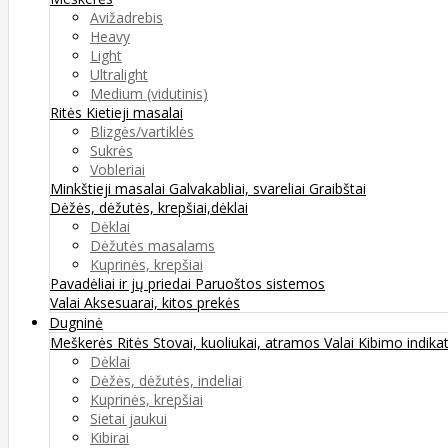
Avižadrebis
Heavy
Light
Ultralight
Medium (vidutinis)
Ritės
Kietieji masalai
Blizgės/vartiklės
Sukrės
Vobleriai
Minkštieji masalai
Galvakabliai, svareliai
Graibštai
Dėžės, dėžutės, krepšiai,dėklai
Dėklai
Dėžutės masalams
Kuprinės, krepšiai
Pavadėliai ir jų priedai
Paruoštos sistemos
Valai
Aksesuarai, kitos prekės
Dugninė
Meškerės
Ritės
Stovai, kuoliukai, atramos
Valai
Kibimo indikat
Dėklai
Dėžės, dėžutės, indeliai
Kuprinės, krepšiai
Sietai jaukui
Kibirai