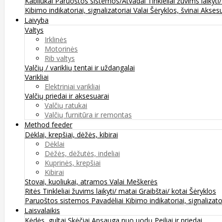
Kabliukai
Paruoštos sistemos/Atvadai
Tinkleliai žuvims laikyti
Kibimo indikatoriai, signalizatoriai
Valai
Šėryklos, švinai
Aksesu
Laivyba
Valtys
Irklinės
Motorinės
Rib valtys
Valčių / variklių tentai ir uždangalai
Varikliai
Elektriniai varikliai
Valčių priedai ir aksesuarai
Valčių ratukai
Valčių furnitūra ir remontas
Method feeder
Dėklai, krepšiai, dėžės, kibirai
Dėklai
Dėžės, dėžutės, indeliai
Kuprinės, krepšiai
Kibirai
Stovai, kuoliukai, atramos
Valai
Meškerės
Ritės
Tinkleliai žuvims laikyti/ matai
Graibštai/ kotai
Šėryklos
Paruoštos sistemos
Pavadėliai
Kibimo indikatoriai, signalizato
Laisvalaikis
Kėdės, gultai
Skėčiai
Apsauga nuo uodų
Peiliai ir priedai