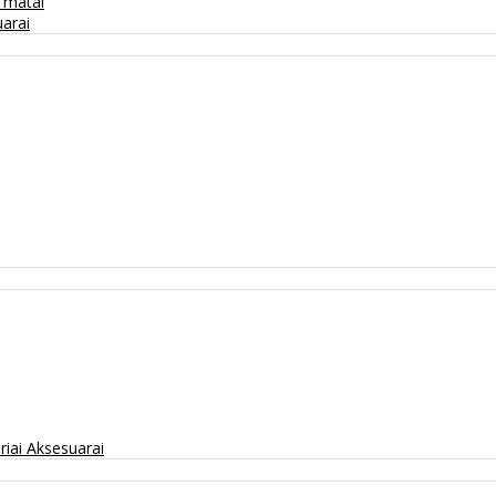
/ matai
arai
riai
Aksesuarai