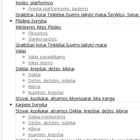
Kėdės, platformos
Priedai platformoms, kėdėms
Graibštai, kotai
Tinkleliai žuvims laikyti/ matai
Šėryklos, švinai
Plūdinė žvejyba
Meškerės
Ritės
Plūdės
Fiksuotos
Slankiojančios
Graibštai/ kotai
Tinkleliai žuvims laikyti/ matai
Valas
Valas pavadėliams
Valas ritėms
Dėklai, krepšiai, dėžės, kibirai
Dėklai
Dėžės, dėžutės, indeliai
Kibirai
Kuprinės, krepšiai
Stovai, kuoliukai, atramos
Aksesuarai, kita įranga
Karpinė žvejyba
Stovai, kuoliukai, atramos
Dėklai, krepšiai, dėžės, kibirai
Dėklai meškerėms
Dėžės, dėžutės, indeliai
Kibirai
Kuprinės, krepšiai