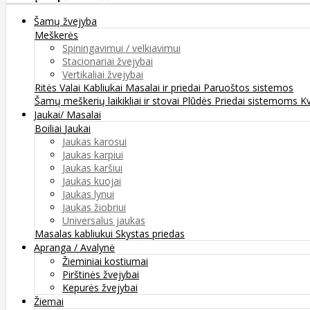
Šamų žvejyba
Meškerės
Spiningavimui / velkiavimui
Stacionariai žvejybai
Vertikaliai žvejybai
Ritės
Valai
Kabliukai
Masalai ir priedai
Paruoštos sistemos
Šamų meškerių laikikliai ir stovai
Plūdės
Priedai sistemoms
K
Jaukai/ Masalai
Boiliai
Jaukai
Jaukas karosui
Jaukas karpiui
Jaukas karšiui
Jaukas kuojai
Jaukas lynui
Jaukas žiobriui
Universalus jaukas
Masalas kabliukui
Skystas priedas
Apranga / Avalynė
Žieminiai kostiumai
Pirštinės žvejybai
Kepurės žvejybai
Žiemai