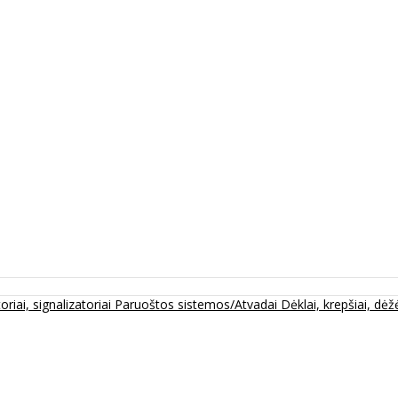
oriai, signalizatoriai
Paruoštos sistemos/Atvadai
Dėklai, krepšiai, dėžė