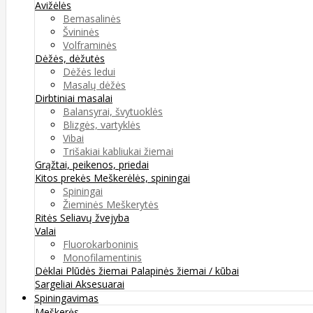
Avižėlės
Bemasalinės
Švininės
Volframinės
Dėžės, dėžutės
Dėžės ledui
Masalų dėžės
Dirbtiniai masalai
Balansyrai, švytuoklės
Blizgės, vartyklės
Vibai
Trišakiai kabliukai žiemai
Grąžtai, peikenos, priedai
Kitos prekės
Meškerėlės, spiningai
Spiningai
Žieminės Meškerytės
Ritės
Seliavų žvejyba
Valai
Fluorokarboninis
Monofilamentinis
Dėklai
Plūdės žiemai
Palapinės žiemai / kūbai
Sargeliai
Aksesuarai
Spiningavimas
Meškerės