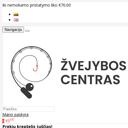
Iki nemokamo pristatymo liko €70.00
Navigacija
Mano paskyra
00
€0
0
Prekių krepšelis tuščias!