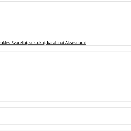
vaklės
Svareliai, suktukai, karabinai
Aksesuarai