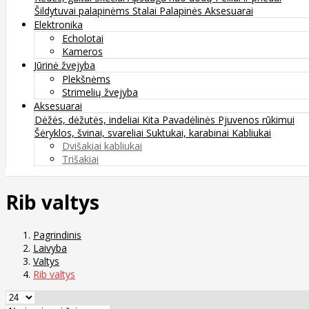
Šildytuvai palapinėms
Stalai
Palapinės
Aksesuarai
Elektronika
Echolotai
Kameros
Jūrinė žvejyba
Plekšnėms
Strimelių žvejyba
Aksesuarai
Dėžės, dėžutės, indeliai
Kita
Pavadėlinės
Pjuvenos rūkimui
Šėryklos, švinai, svareliai
Suktukai, karabinai
Kabliukai
Dvišakiai kabliukai
Trišakiai
Rib valtys
Pagrindinis
Laivyba
Valtys
Rib valtys