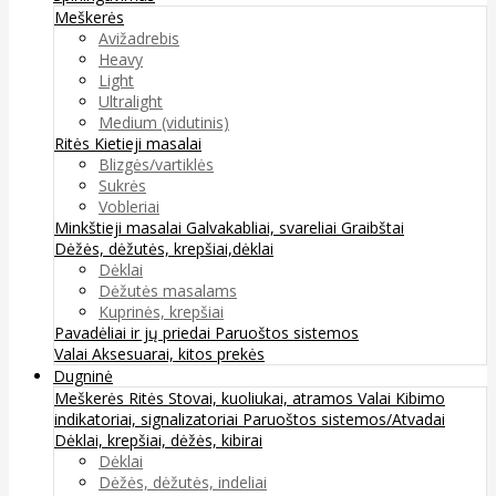
Meškerės
Avižadrebis
Heavy
Light
Ultralight
Medium (vidutinis)
Ritės
Kietieji masalai
Blizgės/vartiklės
Sukrės
Vobleriai
Minkštieji masalai
Galvakabliai, svareliai
Graibštai
Dėžės, dėžutės, krepšiai,dėklai
Dėklai
Dėžutės masalams
Kuprinės, krepšiai
Pavadėliai ir jų priedai
Paruoštos sistemos
Valai
Aksesuarai, kitos prekės
Dugninė
Meškerės
Ritės
Stovai, kuoliukai, atramos
Valai
Kibimo
indikatoriai, signalizatoriai
Paruoštos sistemos/Atvadai
Dėklai, krepšiai, dėžės, kibirai
Dėklai
Dėžės, dėžutės, indeliai