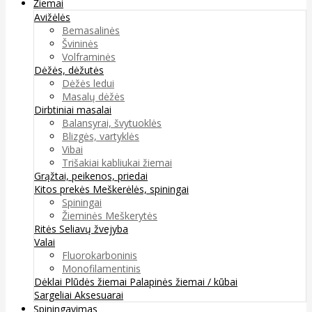
Žiemai
Avižėlės
Bemasalinės
Švininės
Volframinės
Dėžės, dėžutės
Dėžės ledui
Masalų dėžės
Dirbtiniai masalai
Balansyrai, švytuoklės
Blizgės, vartyklės
Vibai
Trišakiai kabliukai žiemai
Grąžtai, peikenos, priedai
Kitos prekės
Meškerėlės, spiningai
Spiningai
Žieminės Meškerytės
Ritės
Seliavų žvejyba
Valai
Fluorokarboninis
Monofilamentinis
Dėklai
Plūdės žiemai
Palapinės žiemai / kūbai
Sargeliai
Aksesuarai
Spiningavimas