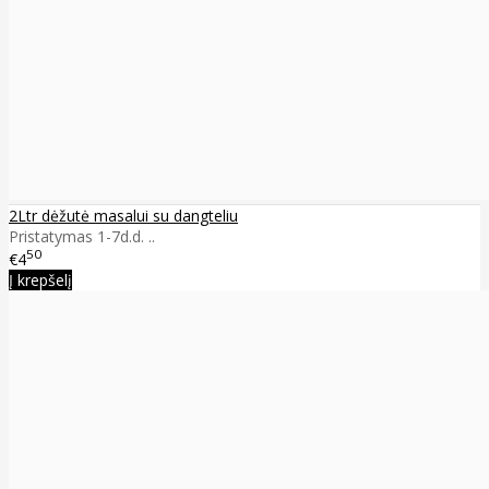
2Ltr dėžutė masalui su dangteliu
Pristatymas 1-7d.d. ..
50
€4
Į krepšelį