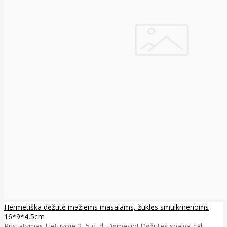
Hermetiška dėžutė mažiems masalams, žūklės smulkmenoms
16*9*4,5cm
Pristatymas Lietuvoje 2–5 d. d. Dėmesio! Dėžutes spalva gali