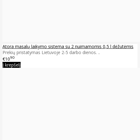
Atora masalų laikymo sistema su 2 nuimamomis 0,5 l dėžutėmis
Prekių pristatymas Lietuvoje 2-5 darbo dienos. ..
90
€10
Į krepšelį