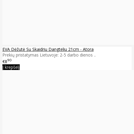
EVA Dėžutė Su Skaidriu Dangteliu 21cm - Atora
Prekių pristatymas Lietuvoje: 2-5 darbo dienos ..
90
€8
Į krepšelį