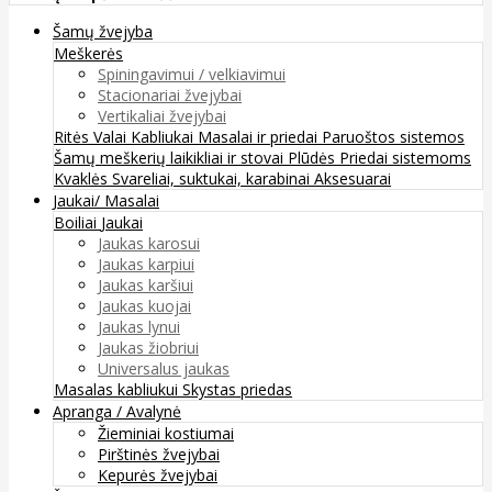
Šamų žvejyba
Meškerės
Spiningavimui / velkiavimui
Stacionariai žvejybai
Vertikaliai žvejybai
Ritės
Valai
Kabliukai
Masalai ir priedai
Paruoštos sistemos
Šamų meškerių laikikliai ir stovai
Plūdės
Priedai sistemoms
Kvaklės
Svareliai, suktukai, karabinai
Aksesuarai
Jaukai/ Masalai
Boiliai
Jaukai
Jaukas karosui
Jaukas karpiui
Jaukas karšiui
Jaukas kuojai
Jaukas lynui
Jaukas žiobriui
Universalus jaukas
Masalas kabliukui
Skystas priedas
Apranga / Avalynė
Žieminiai kostiumai
Pirštinės žvejybai
Kepurės žvejybai