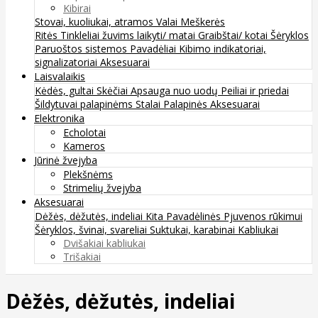
Kibirai
Stovai, kuoliukai, atramos
Valai
Meškerės
Ritės
Tinkleliai žuvims laikyti/ matai
Graibštai/ kotai
Šėryklos
Paruoštos sistemos
Pavadėliai
Kibimo indikatoriai,
signalizatoriai
Aksesuarai
Laisvalaikis
Kėdės, gultai
Skėčiai
Apsauga nuo uodų
Peiliai ir priedai
Šildytuvai palapinėms
Stalai
Palapinės
Aksesuarai
Elektronika
Echolotai
Kameros
Jūrinė žvejyba
Plekšnėms
Strimelių žvejyba
Aksesuarai
Dėžės, dėžutės, indeliai
Kita
Pavadėlinės
Pjuvenos rūkimui
Šėryklos, švinai, svareliai
Suktukai, karabinai
Kabliukai
Dvišakiai kabliukai
Trišakiai
Dėžės, dėžutės, indeliai