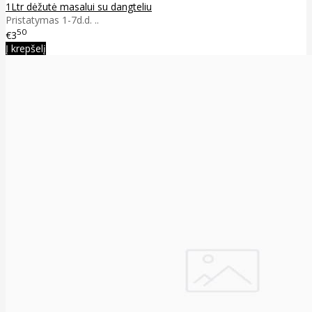
1Ltr dėžutė masalui su dangteliu
Pristatymas 1-7d.d. ..
50
€3
Į krepšelį