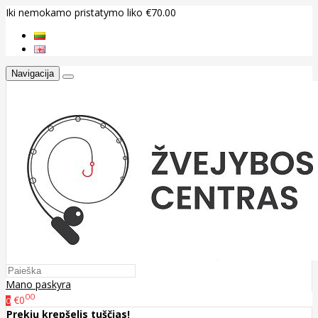
Iki nemokamo pristatymo liko €70.00
Navigacija
Mano paskyra
00
€0
0
Prekių krepšelis tuščias!