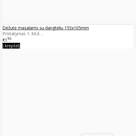
Dėžutė masalams su dangteliu 155x105mm
Pristatymas 1-3d.d. ..
95
€1
Į krepšelį