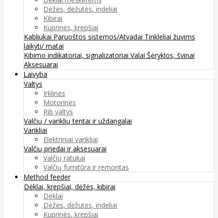
Dėžės, dėžutės, indeliai
Kibirai
Kuprinės, krepšiai
Kabliukai
Paruoštos sistemos/Atvadai
Tinkleliai žuvims
laikyti/ matai
Kibimo indikatoriai, signalizatoriai
Valai
Šėryklos, švinai
Aksesuarai
Laivyba
Valtys
Irklinės
Motorinės
Rib valtys
Valčių / variklių tentai ir uždangalai
Varikliai
Elektriniai varikliai
Valčių priedai ir aksesuarai
Valčių ratukai
Valčių furnitūra ir remontas
Method feeder
Dėklai, krepšiai, dėžės, kibirai
Dėklai
Dėžės, dėžutės, indeliai
Kuprinės, krepšiai