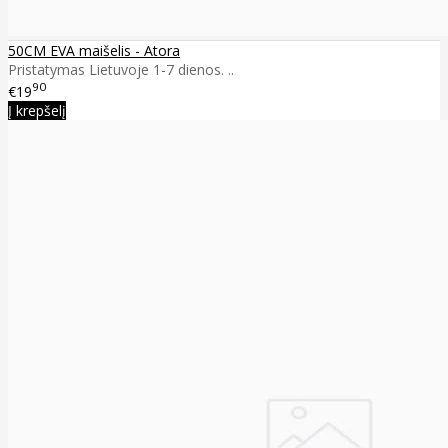
50CM EVA maišelis - Atora
Pristatymas Lietuvoje 1-7 dienos. ..
90
€19
Į krepšelį