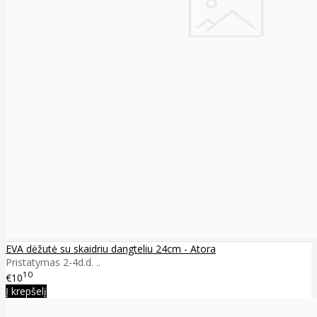
EVA dėžutė su skaidriu dangteliu 24cm - Atora
Pristatymas 2-4d.d. ..
10
€10
Į krepšelį