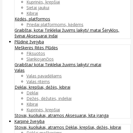
Kuprinės, krepšiai
Sietai jaukui
Kibirai
Kėdės, platformos
Priedai platformoms, kėdėms
Graibštai, kotai
Tinkleliai žuvims laikyti/ matai
Šėryklos,
švinai
Aksesuarai
Indai
Plūdinė žvejyba
Meškerės
Ritės
Plūdės
Fiksuotos
Slankiojančios
Graibštai/ kotai
Tinkleliai žuvims laikyti/ matai
Valas
Valas pavadėliams
Valas ritėms
Dėklai, krepšiai, dėžės, kibirai
Dėklai
Dėžės, dėžutės, indeliai
Kibirai
Kuprinės, krepšiai
Stovai, kuoliukai, atramos
Aksesuarai, kita įranga
Karpinė žvejyba
Stovai, kuoliukai, atramos
Dėklai, krepšiai, dėžės, kibirai
Dėklai meškerėms