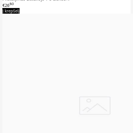
80
€26
Į krepšelį