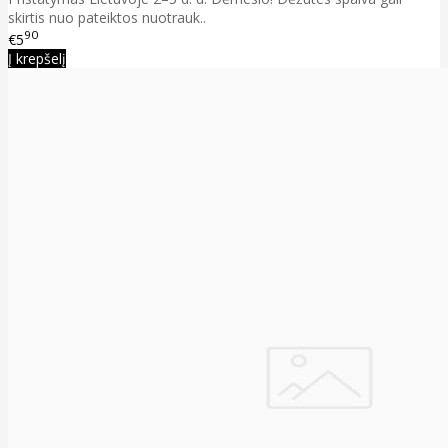
skirtis nuo pateiktos nuotrauk..
90
€5
Į krepšelį