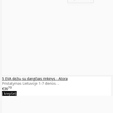
5 EVA dėžių su dangčiais rinkinys - Atora
Pristatymas Lietuvoje 1-7 dienos. ..
70
€36
Į krepšelį