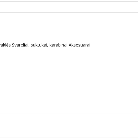
vaklės
Svareliai, suktukai, karabinai
Aksesuarai