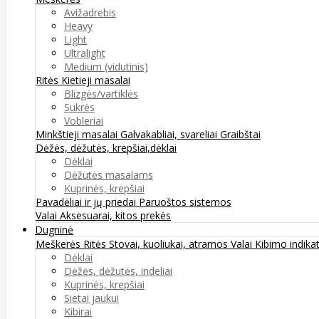
Avižadrebis
Heavy
Light
Ultralight
Medium (vidutinis)
Ritės
Kietieji masalai
Blizgės/vartiklės
Sukrės
Vobleriai
Minkštieji masalai
Galvakabliai, svareliai
Graibštai
Dėžės, dėžutės, krepšiai,dėklai
Dėklai
Dėžutės masalams
Kuprinės, krepšiai
Pavadėliai ir jų priedai
Paruoštos sistemos
Valai
Aksesuarai, kitos prekės
Dugninė
Meškerės
Ritės
Stovai, kuoliukai, atramos
Valai
Kibimo indikat
Dėklai
Dėžės, dėžutės, indeliai
Kuprinės, krepšiai
Sietai jaukui
Kibirai