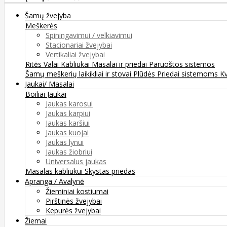
Šamų žvejyba
Meškerės
Spiningavimui / velkiavimui
Stacionariai žvejybai
Vertikaliai žvejybai
Ritės
Valai
Kabliukai
Masalai ir priedai
Paruoštos sistemos
Šamų meškerių laikikliai ir stovai
Plūdės
Priedai sistemoms
K
Jaukai/ Masalai
Boiliai
Jaukai
Jaukas karosui
Jaukas karpiui
Jaukas karšiui
Jaukas kuojai
Jaukas lynui
Jaukas žiobriui
Universalus jaukas
Masalas kabliukui
Skystas priedas
Apranga / Avalynė
Žieminiai kostiumai
Pirštinės žvejybai
Kepurės žvejybai
Žiemai