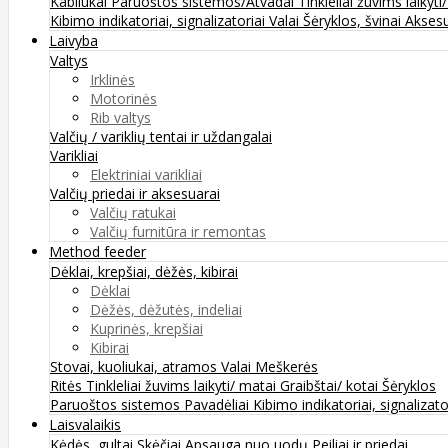
Kabliukai
Paruoštos sistemos/Atvadai
Tinkleliai žuvims laikyti
Kibimo indikatoriai, signalizatoriai
Valai
Šėryklos, švinai
Aksesu
Laivyba
Valtys
Irklinės
Motorinės
Rib valtys
Valčių / variklių tentai ir uždangalai
Varikliai
Elektriniai varikliai
Valčių priedai ir aksesuarai
Valčių ratukai
Valčių furnitūra ir remontas
Method feeder
Dėklai, krepšiai, dėžės, kibirai
Dėklai
Dėžės, dėžutės, indeliai
Kuprinės, krepšiai
Kibirai
Stovai, kuoliukai, atramos
Valai
Meškerės
Ritės
Tinkleliai žuvims laikyti/ matai
Graibštai/ kotai
Šėryklos
Paruoštos sistemos
Pavadėliai
Kibimo indikatoriai, signalizato
Laisvalaikis
Kėdės, gultai
Skėčiai
Apsauga nuo uodų
Peiliai ir priedai