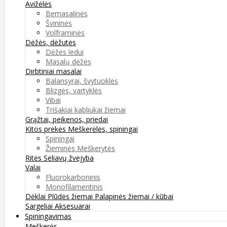
Avižėlės
Bemasalinės
Švininės
Volframinės
Dėžės, dėžutės
Dėžės ledui
Masalų dėžės
Dirbtiniai masalai
Balansyrai, švytuoklės
Blizgės, vartyklės
Vibai
Trišakiai kabliukai žiemai
Grąžtai, peikenos, priedai
Kitos prekės
Meškerėlės, spiningai
Spiningai
Žieminės Meškerytės
Ritės
Seliavų žvejyba
Valai
Fluorokarboninis
Monofilamentinis
Dėklai
Plūdės žiemai
Palapinės žiemai / kūbai
Sargeliai
Aksesuarai
Spiningavimas
Meškerės