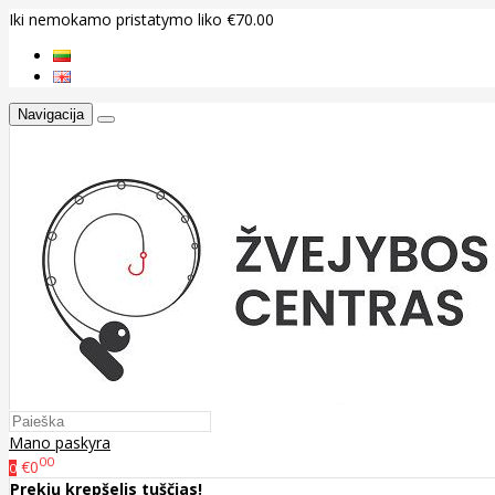
Iki nemokamo pristatymo liko €70.00
Navigacija
Mano paskyra
00
€0
0
Prekių krepšelis tuščias!