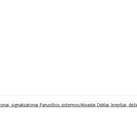
oriai, signalizatoriai
Paruoštos sistemos/Atvadai
Dėklai, krepšiai, dėžė