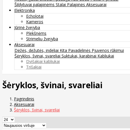
Šildytuvai palapinėms
Stalai
Palapinės
Aksesuarai
Elektronika
Echolotai
Kameros
Jūrinė žvejyba
Plekšnėms
Strimelių žvejyba
Aksesuarai
Dėžės, dėžutės, indeliai
Kita
Pavadėlinės
Pjuvenos rūkimui
Šėryklos, švinai, svareliai
Suktukai, karabinai
Kabliukai
Dvišakiai kabliukai
Trišakiai
Šėryklos, švinai, svareliai
Pagrindinis
Aksesuarai
Šėryklos, švinai, svareliai