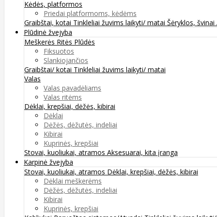
Kėdės, platformos
Priedai platformoms, kėdėms
Graibštai, kotai
Tinkleliai žuvims laikyti/ matai
Šėryklos, švinai
Plūdinė žvejyba
Meškerės
Ritės
Plūdės
Fiksuotos
Slankiojančios
Graibštai/ kotai
Tinkleliai žuvims laikyti/ matai
Valas
Valas pavadėliams
Valas ritėms
Dėklai, krepšiai, dėžės, kibirai
Dėklai
Dėžės, dėžutės, indeliai
Kibirai
Kuprinės, krepšiai
Stovai, kuoliukai, atramos
Aksesuarai, kita įranga
Karpinė žvejyba
Stovai, kuoliukai, atramos
Dėklai, krepšiai, dėžės, kibirai
Dėklai meškerėms
Dėžės, dėžutės, indeliai
Kibirai
Kuprinės, krepšiai