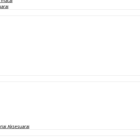
/ matai
arai
riai
Aksesuarai