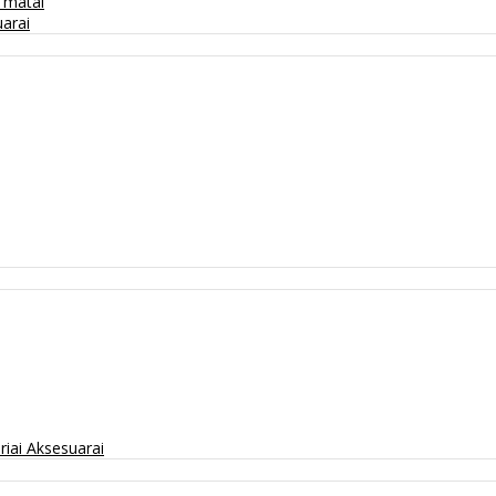
/ matai
arai
riai
Aksesuarai