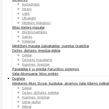
Avižadrebis
Heavy
Light
Ultralight
Medium (vidutinis)
Ritės
Kietieji masalai
Blizgės/vartiklės
Sukrės
Vobleriai
Minkštieji masalai
Galvakabliai, svareliai
Graibštai
Dėžės, dėžutės, krepšiai,dėklai
Dėklai
Dėžutės masalams
Kuprinės, krepšiai
Pavadėliai ir jų priedai
Paruoštos sistemos
Valai
Aksesuarai, kitos prekės
Dugninė
Meškerės
Ritės
Stovai, kuoliukai, atramos
Valai
Kibimo indikat
Dėklai
Dėžės, dėžutės, indeliai
Kuprinės, krepšiai
Sietai jaukui
Kibirai