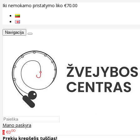
Iki nemokamo pristatymo liko €70.00
Navigacija
Mano paskyra
00
€0
0
Prekių krepšelis tuščias!