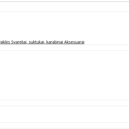
vaklės
Svareliai, suktukai, karabinai
Aksesuarai