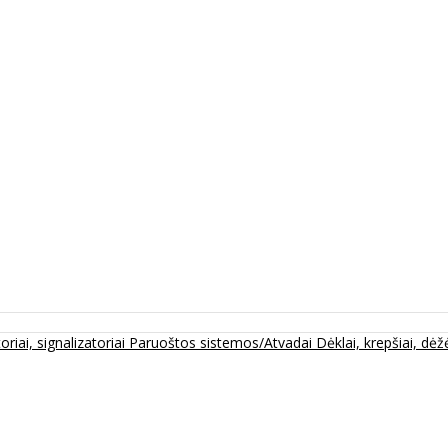
oriai, signalizatoriai
Paruoštos sistemos/Atvadai
Dėklai, krepšiai, dėžė