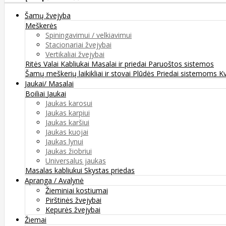
Šamų žvejyba
Meškerės
Spiningavimui / velkiavimui
Stacionariai žvejybai
Vertikaliai žvejybai
Ritės
Valai
Kabliukai
Masalai ir priedai
Paruoštos sistemos
Šamų meškerių laikikliai ir stovai
Plūdės
Priedai sistemoms
K
Jaukai/ Masalai
Boiliai
Jaukai
Jaukas karosui
Jaukas karpiui
Jaukas karšiui
Jaukas kuojai
Jaukas lynui
Jaukas žiobriui
Universalus jaukas
Masalas kabliukui
Skystas priedas
Apranga / Avalynė
Žieminiai kostiumai
Pirštinės žvejybai
Kepurės žvejybai
Žiemai