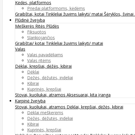
Kėdės, platformos
Priedai platformoms, kėdėms
Graibštai, kotai
Tinkleliai žuvims laikyti/ matai
Šėryklos, švinai
Plūdinė žvejyba
Meškerės
Ritės
Plūdės
Fiksuotos
Slankiojančios
Graibštai/ kotai
Tinkleliai žuvims laikyti/ matai
Valas
Valas pavadėliams
Valas ritėms
Dėklai, krepšiai, dėžės, kibirai
Dėklai
Dėžės, dėžutės, indeliai
Kibirai
Kuprinės, krepšiai
Stovai, kuoliukai, atramos
Aksesuarai, kita įranga
Karpinė žvejyba
Stovai, kuoliukai, atramos
Dėklai, krepšiai, dėžės, kibirai
Dėklai meškerėms
Dėžės, dėžutės, indeliai
Kibirai
Kuprinės, krepšiai