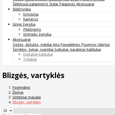
Šildytuvai palapinėms
Stalai
Palapinės
Aksesuarai
Elektronika
Echolotai
Kameros
Jūrinė žvejyba
Plekšnėms
Strimelių žvejyba
Aksesuarai
Dėžės, dėžutės, indeliai
Kita
Pavadėlinės
Pjuvenos rūkimui
Šėryklos, švinai, svareliai
Suktukai, karabinai
Kabliukai
Dvišakiai kabliukai
Trišakiai
Blizgės, vartyklės
Pagrindinis
Žiemai
Dirbtiniai masalai
Blizgės, vartyklės