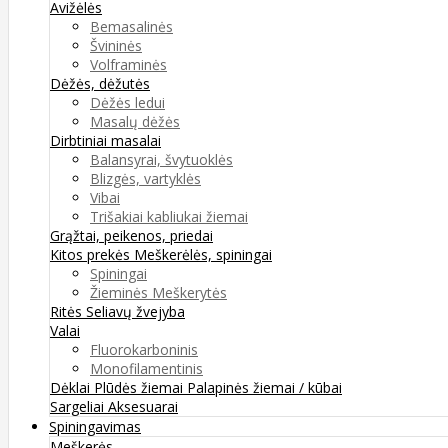
Avižėlės
Bemasalinės
Švininės
Volframinės
Dėžės, dėžutės
Dėžės ledui
Masalų dėžės
Dirbtiniai masalai
Balansyrai, švytuoklės
Blizgės, vartyklės
Vibai
Trišakiai kabliukai žiemai
Grąžtai, peikenos, priedai
Kitos prekės
Meškerėlės, spiningai
Spiningai
Žieminės Meškerytės
Ritės
Seliavų žvejyba
Valai
Fluorokarboninis
Monofilamentinis
Dėklai
Plūdės žiemai
Palapinės žiemai / kūbai
Sargeliai
Aksesuarai
Spiningavimas
Meškerės