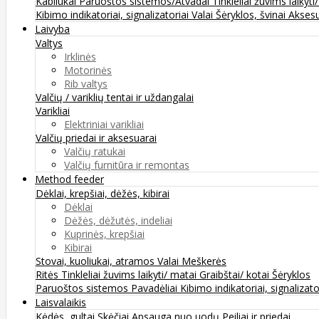
Kabliukai
Paruoštos sistemos/Atvadai
Tinkleliai žuvims laikyti
Kibimo indikatoriai, signalizatoriai
Valai
Šėryklos, švinai
Aksesu
Laivyba
Valtys
Irklinės
Motorinės
Rib valtys
Valčių / variklių tentai ir uždangalai
Varikliai
Elektriniai varikliai
Valčių priedai ir aksesuarai
Valčių ratukai
Valčių furnitūra ir remontas
Method feeder
Dėklai, krepšiai, dėžės, kibirai
Dėklai
Dėžės, dėžutės, indeliai
Kuprinės, krepšiai
Kibirai
Stovai, kuoliukai, atramos
Valai
Meškerės
Ritės
Tinkleliai žuvims laikyti/ matai
Graibštai/ kotai
Šėryklos
Paruoštos sistemos
Pavadėliai
Kibimo indikatoriai, signalizato
Laisvalaikis
Kėdės, gultai
Skėčiai
Apsauga nuo uodų
Peiliai ir priedai