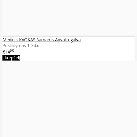
Medinis KVOKAS šamams Apvalia galva
Pristatymas 1-3d.d. ..
50
€14
Į krepšelį