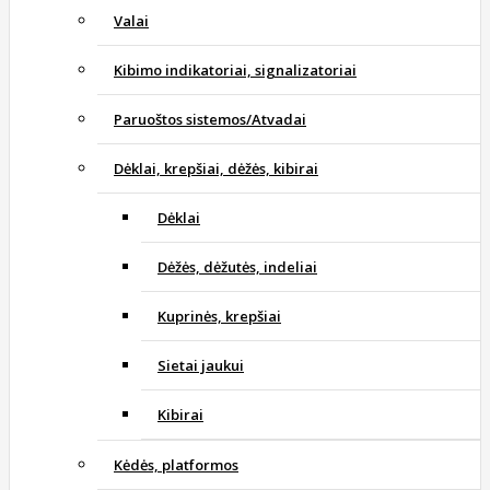
Valai
Kibimo indikatoriai, signalizatoriai
Paruoštos sistemos/Atvadai
Dėklai, krepšiai, dėžės, kibirai
Dėklai
Dėžės, dėžutės, indeliai
Kuprinės, krepšiai
Sietai jaukui
Kibirai
Kėdės, platformos