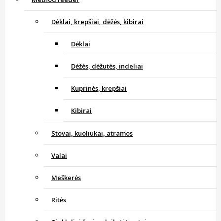
Dėklai, krepšiai, dėžės, kibirai
Dėklai
Dėžės, dėžutės, indeliai
Kuprinės, krepšiai
Kibirai
Stovai, kuoliukai, atramos
Valai
Meškerės
Ritės