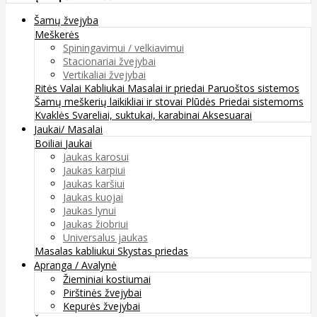
Šamų žvejyba
Meškerės
Spiningavimui / velkiavimui
Stacionariai žvejybai
Vertikaliai žvejybai
Ritės
Valai
Kabliukai
Masalai ir priedai
Paruoštos sistemos
Šamų meškerių laikikliai ir stovai
Plūdės
Priedai sistemoms
Kvaklės
Svareliai, suktukai, karabinai
Aksesuarai
Jaukai/ Masalai
Boiliai
Jaukai
Jaukas karosui
Jaukas karpiui
Jaukas karšiui
Jaukas kuojai
Jaukas lynui
Jaukas žiobriui
Universalus jaukas
Masalas kabliukui
Skystas priedas
Apranga / Avalynė
Žieminiai kostiumai
Pirštinės žvejybai
Kepurės žvejybai