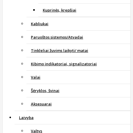
Kuprinės, krepšiai
Kabliukai
Paruoštos sistemos/Atvadai
Tinkleliai žuvims laikyti/ matai
Kibimo indikatoriai, signalizatoriai
Valai
Šėryklos, švinai
Aksesuarai
Laivyba
Valtys