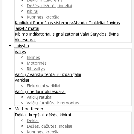
Dėžės, dėžutės, indeliai
Kibirai
Kuprinės, krepšiai
Kabliukai
Paruoštos sistemos/Atvadai
Tinkleliai žuvims
laikyti/ matai
Kibimo indikatoriai, signalizatoriai
Valai
Šėryklos, švinai
Aksesuarai
Laivyba
Valtys
Irklinės
Motorinės
Rib valtys
Valčių / variklių tentai ir uždangalai
Varikliai
Elektriniai varikliai
Valčių priedai ir aksesuarai
Valčių ratukai
Valčių furnitūra ir remontas
Method feeder
Dėklai, krepšiai, dėžės, kibirai
Dėklai
Dėžės, dėžutės, indeliai
Kuprinės, krepšiai