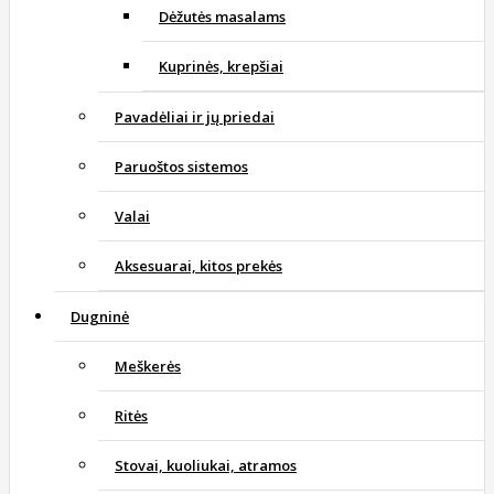
Dėžutės masalams
Kuprinės, krepšiai
Pavadėliai ir jų priedai
Paruoštos sistemos
Valai
Aksesuarai, kitos prekės
Dugninė
Meškerės
Ritės
Stovai, kuoliukai, atramos