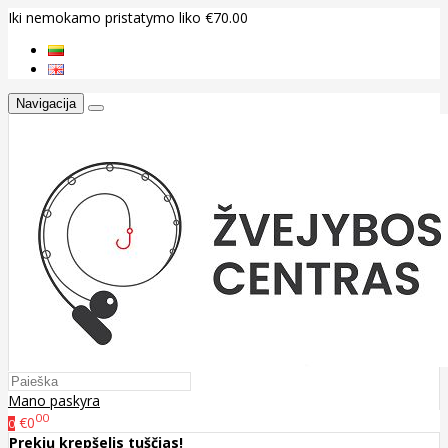
Iki nemokamo pristatymo liko €70.00
Navigacija
Mano paskyra
00
€0
0
Prekių krepšelis tuščias!