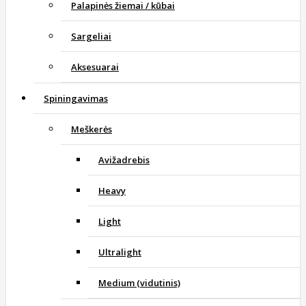
Palapinės žiemai / kūbai
Sargeliai
Aksesuarai
Spiningavimas
Meškerės
Avižadrebis
Heavy
Light
Ultralight
Medium (vidutinis)