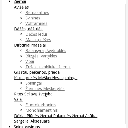
Žiemai
Avižėlės
Bemasalinės
Švininės
Volframinės
Dėžės, dėžutės
Dėžės ledui
Masalų dėžės
Dirbtiniai masalai
Balansyrai, švytuoklės
Blizgės, vartyklės
Vibai
Trišakiai kabliukai žiemai
Grąžtai, peikenos, priedai
Kitos prekės
Meškerėlės, spiningai
Spiningai
Žieminės Meškerytės
Ritės
Seliavų žvejyba
Valai
Fluorokarboninis
Monofilamentinis
Dėklai
Plūdės žiemai
Palapinės žiemai / kūbai
Sargeliai
Aksesuarai
Spiningavimas