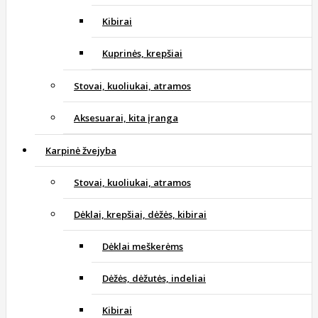
Kibirai
Kuprinės, krepšiai
Stovai, kuoliukai, atramos
Aksesuarai, kita įranga
Karpinė žvejyba
Stovai, kuoliukai, atramos
Dėklai, krepšiai, dėžės, kibirai
Dėklai meškerėms
Dėžės, dėžutės, indeliai
Kibirai