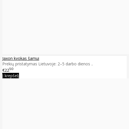
Jaxon kvokas šamui
Prekių pristatymas Lietuvoje: 2–5 darbo dienos ..
50
€22
Į krepšelį