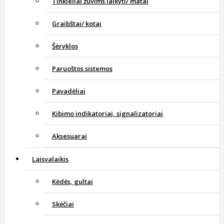
Tinkleliai žuvims laikyti/ matai
Graibštai/ kotai
Šėryklos
Paruoštos sistemos
Pavadėliai
Kibimo indikatoriai, signalizatoriai
Aksesuarai
Laisvalaikis
Kėdės, gultai
Skėčiai