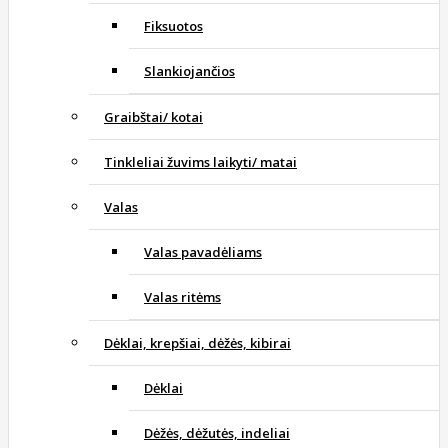
Fiksuotos
Slankiojančios
Graibštai/ kotai
Tinkleliai žuvims laikyti/ matai
Valas
Valas pavadėliams
Valas ritėms
Dėklai, krepšiai, dėžės, kibirai
Dėklai
Dėžės, dėžutės, indeliai