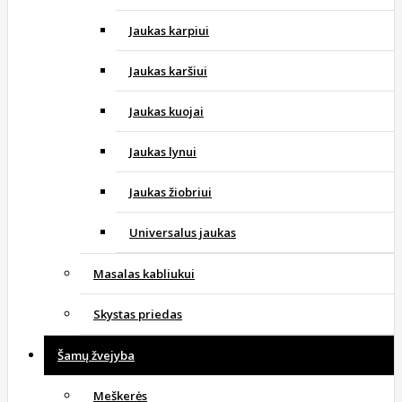
Jaukas karpiui
Jaukas karšiui
Jaukas kuojai
Jaukas lynui
Jaukas žiobriui
Universalus jaukas
Masalas kabliukui
Skystas priedas
Šamų žvejyba
Meškerės