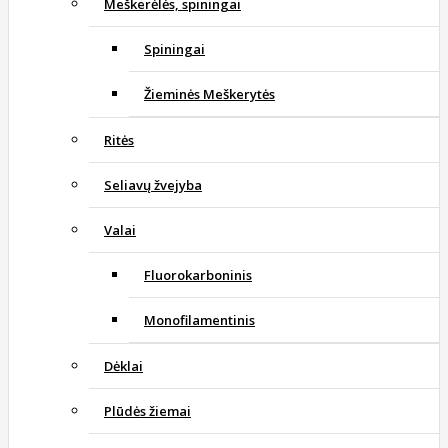
Meškerėlės, spiningai
Spiningai
Žieminės Meškerytės
Ritės
Seliavų žvejyba
Valai
Fluorokarboninis
Monofilamentinis
Dėklai
Plūdės žiemai