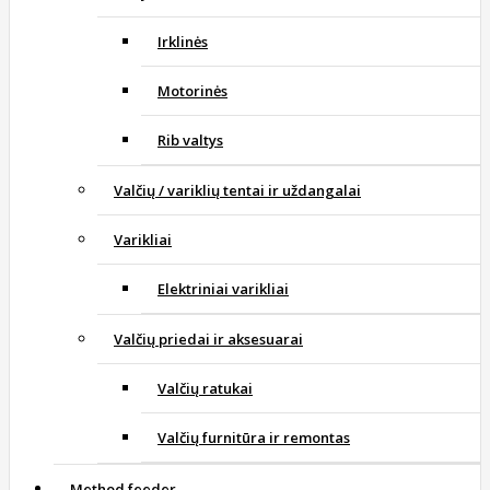
Irklinės
Motorinės
Rib valtys
Valčių / variklių tentai ir uždangalai
Varikliai
Elektriniai varikliai
Valčių priedai ir aksesuarai
Valčių ratukai
Valčių furnitūra ir remontas
Method feeder