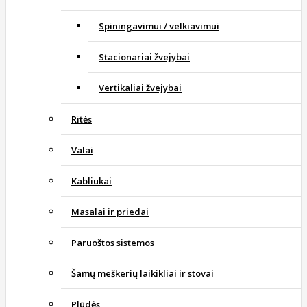
Spiningavimui / velkiavimui
Stacionariai žvejybai
Vertikaliai žvejybai
Ritės
Valai
Kabliukai
Masalai ir priedai
Paruoštos sistemos
Šamų meškerių laikikliai ir stovai
Plūdės