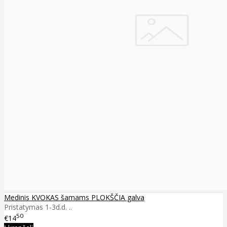
Medinis KVOKAS šamams PLOKŠČIA galva
Pristatymas 1-3d.d. ..
50
€14