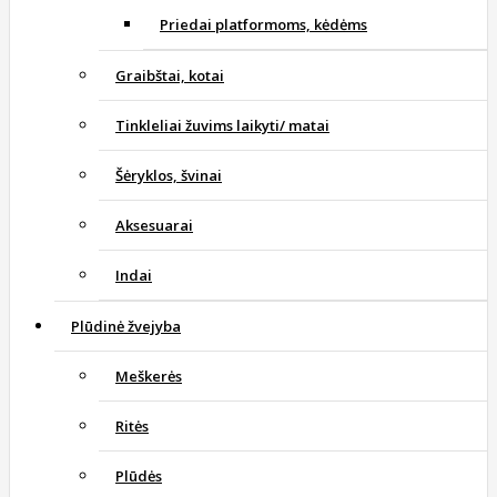
Priedai platformoms, kėdėms
Graibštai, kotai
Tinkleliai žuvims laikyti/ matai
Šėryklos, švinai
Aksesuarai
Indai
Plūdinė žvejyba
Meškerės
Ritės
Plūdės