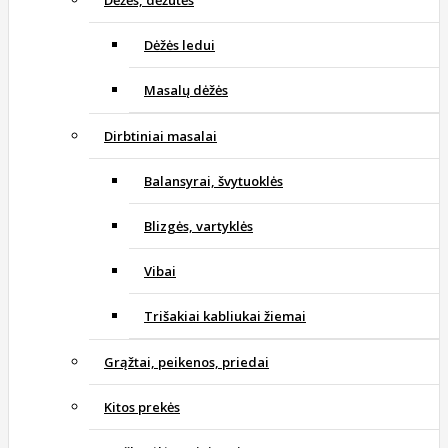
Dėžės ledui
Masalų dėžės
Dirbtiniai masalai
Balansyrai, švytuoklės
Blizgės, vartyklės
Vibai
Trišakiai kabliukai žiemai
Grąžtai, peikenos, priedai
Kitos prekės