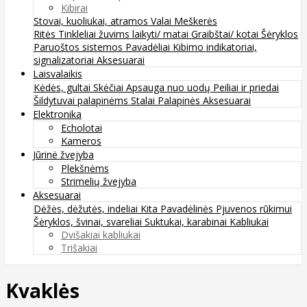
Kibirai
Stovai, kuoliukai, atramos
Valai
Meškerės
Ritės
Tinkleliai žuvims laikyti/ matai
Graibštai/ kotai
Šėryklos
Paruoštos sistemos
Pavadėliai
Kibimo indikatoriai,
signalizatoriai
Aksesuarai
Laisvalaikis
Kėdės, gultai
Skėčiai
Apsauga nuo uodų
Peiliai ir priedai
Šildytuvai palapinėms
Stalai
Palapinės
Aksesuarai
Elektronika
Echolotai
Kameros
Jūrinė žvejyba
Plekšnėms
Strimelių žvejyba
Aksesuarai
Dėžės, dėžutės, indeliai
Kita
Pavadėlinės
Pjuvenos rūkimui
Šėryklos, švinai, svareliai
Suktukai, karabinai
Kabliukai
Dvišakiai kabliukai
Trišakiai
Kvaklės