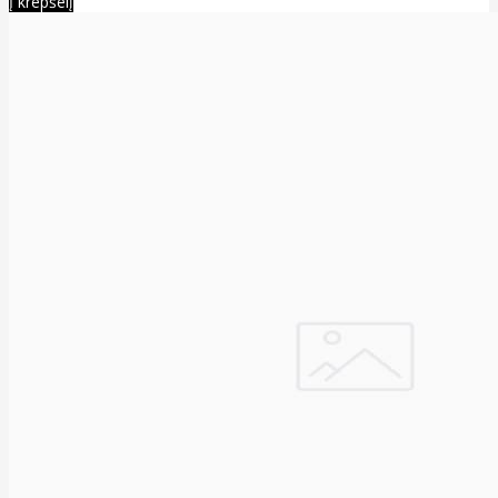
Į krepšelį