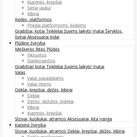
Kuprinės, krepšiai
Sietai jaukui
Kibirai
Kėdės, platformos
Priedai platformoms, kėdėms
Graibštai, kotai
Tinkleliai žuvims laikyti/ matai
Šėryklos,
švinai
Aksesuarai
Indai
Plūdinė žvejyba
Meškerės
Ritės
Plūdės
Fiksuotos
Slankiojančios
Graibštai/ kotai
Tinkleliai žuvims laikyti/ matai
Valas
Valas pavadėliams
Valas ritėms
Dėklai, krepšiai, dėžės, kibirai
Dėklai
Dėžės, dėžutės, indeliai
Kibirai
Kuprinės, krepšiai
Stovai, kuoliukai, atramos
Aksesuarai, kita įranga
Karpinė žvejyba
Stovai, kuoliukai, atramos
Dėklai, krepšiai, dėžės, kibirai
Dėklai meškerėms