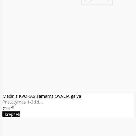
Medinis KVOKAS šamams OVALIA galva
Pristatymas 1-3d.d. ..
50
€14
Į krepšelį