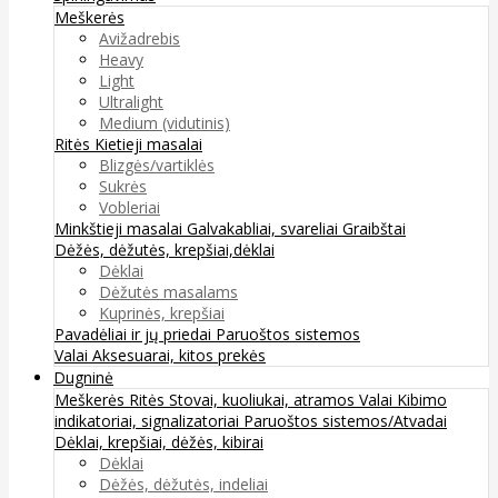
Meškerės
Avižadrebis
Heavy
Light
Ultralight
Medium (vidutinis)
Ritės
Kietieji masalai
Blizgės/vartiklės
Sukrės
Vobleriai
Minkštieji masalai
Galvakabliai, svareliai
Graibštai
Dėžės, dėžutės, krepšiai,dėklai
Dėklai
Dėžutės masalams
Kuprinės, krepšiai
Pavadėliai ir jų priedai
Paruoštos sistemos
Valai
Aksesuarai, kitos prekės
Dugninė
Meškerės
Ritės
Stovai, kuoliukai, atramos
Valai
Kibimo
indikatoriai, signalizatoriai
Paruoštos sistemos/Atvadai
Dėklai, krepšiai, dėžės, kibirai
Dėklai
Dėžės, dėžutės, indeliai