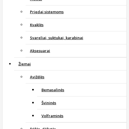
Priedai sistemoms
Kvaklės
Svareliai, suktukai, karabinai
Aksesuarai
Žiemai
Avižėlės
Bemasalinės
Švininės
Volframinės
Dėžės, dėžutės