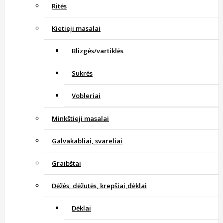
Ritės
Kietieji masalai
Blizgės/vartiklės
Sukrės
Vobleriai
Minkštieji masalai
Galvakabliai, svareliai
Graibštai
Dėžės, dėžutės, krepšiai,dėklai
Dėklai