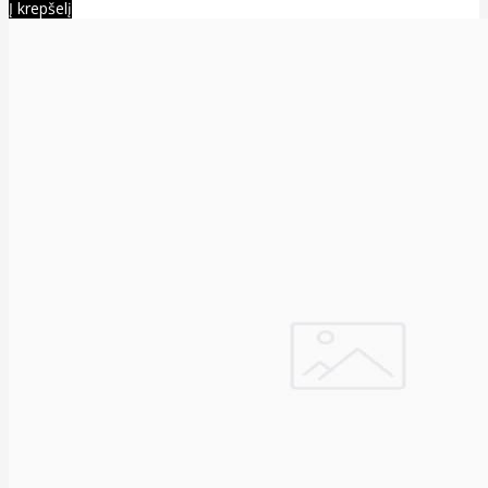
Į krepšelį