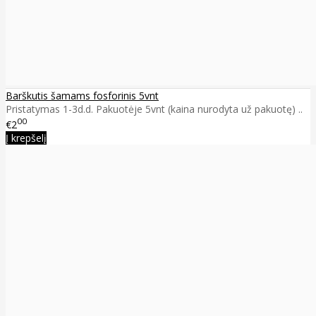
Barškutis šamams fosforinis 5vnt
Pristatymas 1-3d.d. Pakuotėje 5vnt (kaina nurodyta už pakuotę) ..
00
€2
Į krepšelį