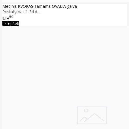
Medinis KVOKAS šamams OVALIA galva
Pristatymas 1-3d.d. ..
50
€14
Į krepšelį