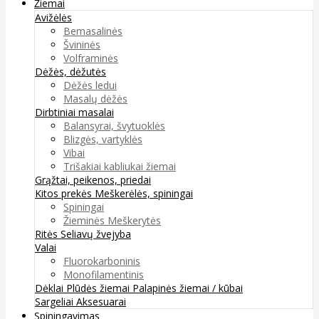
Žiemai
Avižėlės
Bemasalinės
Švininės
Volframinės
Dėžės, dėžutės
Dėžės ledui
Masalų dėžės
Dirbtiniai masalai
Balansyrai, švytuoklės
Blizgės, vartyklės
Vibai
Trišakiai kabliukai žiemai
Grąžtai, peikenos, priedai
Kitos prekės
Meškerėlės, spiningai
Spiningai
Žieminės Meškerytės
Ritės
Seliavų žvejyba
Valai
Fluorokarboninis
Monofilamentinis
Dėklai
Plūdės žiemai
Palapinės žiemai / kūbai
Sargeliai
Aksesuarai
Spiningavimas