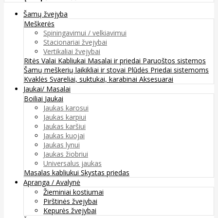
Šamų žvejyba
Meškerės
Spiningavimui / velkiavimui
Stacionariai žvejybai
Vertikaliai žvejybai
Ritės
Valai
Kabliukai
Masalai ir priedai
Paruoštos sistemos
Šamų meškerių laikikliai ir stovai
Plūdės
Priedai sistemoms
Kvaklės
Svareliai, suktukai, karabinai
Aksesuarai
Jaukai/ Masalai
Boiliai
Jaukai
Jaukas karosui
Jaukas karpiui
Jaukas karšiui
Jaukas kuojai
Jaukas lynui
Jaukas žiobriui
Universalus jaukas
Masalas kabliukui
Skystas priedas
Apranga / Avalynė
Žieminiai kostiumai
Pirštinės žvejybai
Kepurės žvejybai