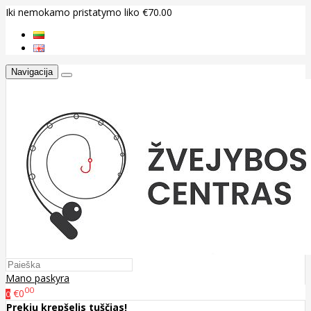
Iki nemokamo pristatymo liko €70.00
Navigacija
Mano paskyra
00
€0
0
Prekių krepšelis tuščias!