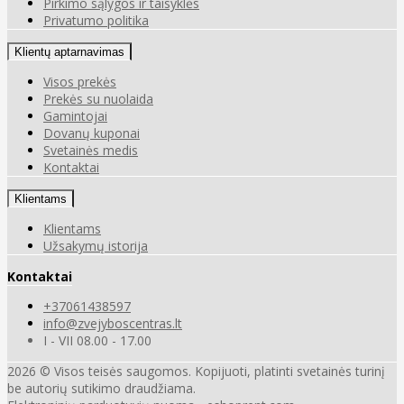
Pirkimo sąlygos ir taisyklės
Privatumo politika
Klientų aptarnavimas
Visos prekės
Prekės su nuolaida
Gamintojai
Dovanų kuponai
Svetainės medis
Kontaktai
Klientams
Klientams
Užsakymų istorija
Kontaktai
+37061438597
info@zvejyboscentras.lt
I - VII 08.00 - 17.00
2026 © Visos teisės saugomos. Kopijuoti, platinti svetainės turinį
be autorių sutikimo draudžiama.