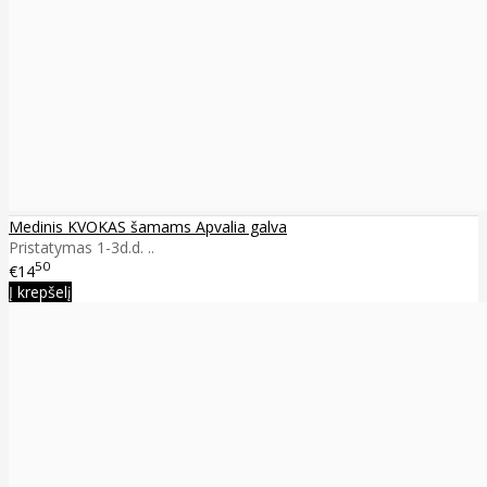
Medinis KVOKAS šamams Apvalia galva
Pristatymas 1-3d.d. ..
50
€14
Į krepšelį