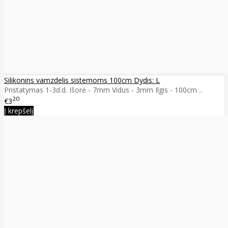
Silikonins vamzdelis sistemoms 100cm Dydis: L
Pristatymas 1-3d.d. Išorė - 7mm Vidus - 3mm Ilgis - 100cm ..
20
€3
Į krepšelį