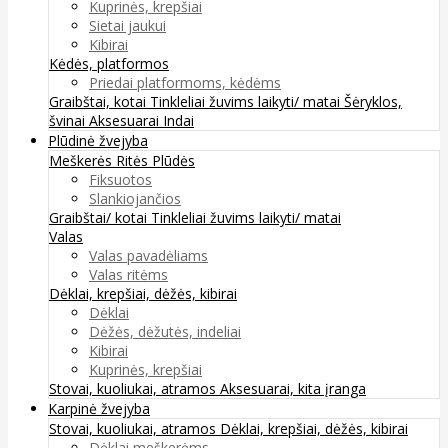
Kuprinės, krepšiai
Sietai jaukui
Kibirai
Kėdės, platformos
Priedai platformoms, kėdėms
Graibštai, kotai
Tinkleliai žuvims laikyti/ matai
Šėryklos,
švinai
Aksesuarai
Indai
Plūdinė žvejyba
Meškerės
Ritės
Plūdės
Fiksuotos
Slankiojančios
Graibštai/ kotai
Tinkleliai žuvims laikyti/ matai
Valas
Valas pavadėliams
Valas ritėms
Dėklai, krepšiai, dėžės, kibirai
Dėklai
Dėžės, dėžutės, indeliai
Kibirai
Kuprinės, krepšiai
Stovai, kuoliukai, atramos
Aksesuarai, kita įranga
Karpinė žvejyba
Stovai, kuoliukai, atramos
Dėklai, krepšiai, dėžės, kibirai
Dėklai meškerėms