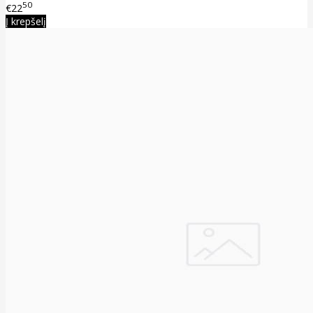
50
€22
Į krepšelį