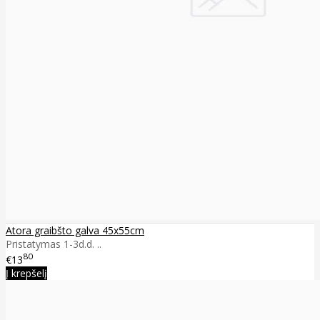
Atora graibšto galva 45x55cm
Pristatymas 1-3d.d. ..
80
€13
Į krepšelį