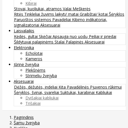
Kibirai
Stovai, kuoliukai, atramos
Valai
Meškerės
Ritės
Tinkleliai žuvims laikyti/ matai
Graibštai/ kotai
Šėryklos
Paruoštos sistemos
Pavadėliai
Kibimo indikatoriai,
signalizatoriai
Aksesuarai
Laisvalaikis
Kėdės, gultai
Skėčiai
Apsauga nuo uodų
Peiliai ir priedai
Šildytuvai palapinėms
Stalai
Palapinės
Aksesuarai
Elektronika
Echolotai
Kameros
Jūrinė žvejyba
Plekšnėms
Strimelių žvejyba
Aksesuarai
Dėžės, dėžutės, indeliai
Kita
Pavadėlinės
Pjuvenos rūkimui
Šėryklos, švinai, svareliai
Suktukai, karabinai
Kabliukai
Dvišakiai kabliukai
Trišakiai
Pagrindinis
Šamų žvejyba