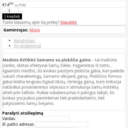
50
€14
su PVM
Turite klausimų apie šią prekę?
Klauskite
Gamintojas:
Atora
Aprašymas
(0) Atsiliepimai
Medinis KVOKAS šamams su plokščia galva
– tai tradicinis
įrankis, skirtas efektyviai šamų žūklei. Pagamintas iš tvirto,
ilgaamžio medžio, šis kvokas pasižymi plokščia galva, kuri padeda
sukurti charakteringą, šamams viliojantį garsą. Plokščios formos
galva leidžia lengviau išgauti tikslų, ritmingą garsą, kuris imituoja
natūralius povandeninius virpesius ir stimuliuoja šamų instinktą
artėti prie šaltinio. Puikiai subalansuotas ir patogus laikyti, šis
kvokas yra puikus pasirinkimas tiek pradedantiems, tiek
patyrusiems šamų žvejams.
Parašyti atsiliepimą
Vardas:
El. pašto adresas: