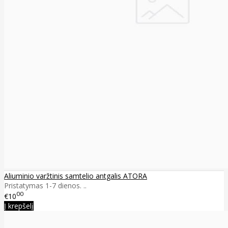
Aliuminio varžtinis samtelio antgalis ATORA
Pristatymas 1-7 dienos. ..
00
€10
Į krepšelį