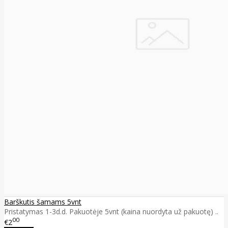
Barškutis šamams 5vnt
Pristatymas 1-3d.d. Pakuotėje 5vnt (kaina nuordyta už pakuotę) ..
00
€2