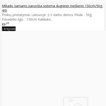
Mikado šamams paruošta sistema dugninei meškerei 150cm/50g-
4/0
Prekių pristatymas Lietuvoje: 2-5 darbo dienos Plūdė - 50g
Pavadėlio ilgis - 150cm Kabliuko..
20
€6
Į krepšelį