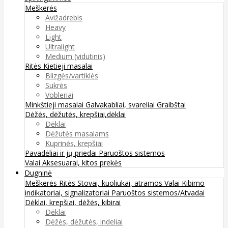
Meškerės
Avižadrebis
Heavy
Light
Ultralight
Medium (vidutinis)
Ritės
Kietieji masalai
Blizgės/vartiklės
Sukrės
Vobleriai
Minkštieji masalai
Galvakabliai, svareliai
Graibštai
Dėžės, dėžutės, krepšiai,dėklai
Dėklai
Dėžutės masalams
Kuprinės, krepšiai
Pavadėliai ir jų priedai
Paruoštos sistemos
Valai
Aksesuarai, kitos prekės
Dugninė
Meškerės
Ritės
Stovai, kuoliukai, atramos
Valai
Kibimo
indikatoriai, signalizatoriai
Paruoštos sistemos/Atvadai
Dėklai, krepšiai, dėžės, kibirai
Dėklai
Dėžės, dėžutės, indeliai