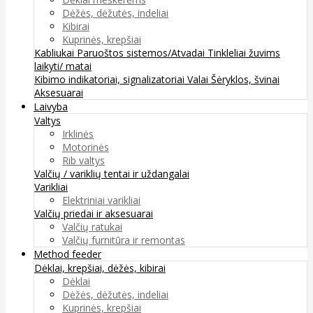
Dėžės, dėžutės, indeliai
Kibirai
Kuprinės, krepšiai
Kabliukai
Paruoštos sistemos/Atvadai
Tinkleliai žuvims
laikyti/ matai
Kibimo indikatoriai, signalizatoriai
Valai
Šėryklos, švinai
Aksesuarai
Laivyba
Valtys
Irklinės
Motorinės
Rib valtys
Valčių / variklių tentai ir uždangalai
Varikliai
Elektriniai varikliai
Valčių priedai ir aksesuarai
Valčių ratukai
Valčių furnitūra ir remontas
Method feeder
Dėklai, krepšiai, dėžės, kibirai
Dėklai
Dėžės, dėžutės, indeliai
Kuprinės, krepšiai