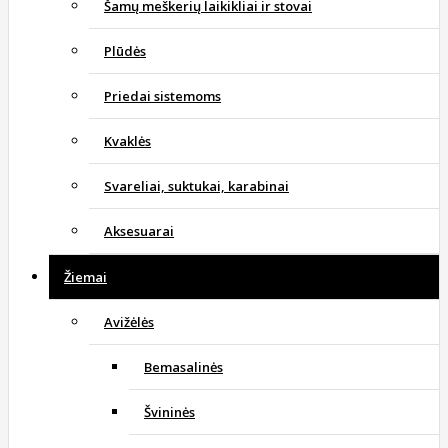
Šamų meškerių laikikliai ir stovai
Plūdės
Priedai sistemoms
Kvaklės
Svareliai, suktukai, karabinai
Aksesuarai
Žiemai
Avižėlės
Bemasalinės
Švininės