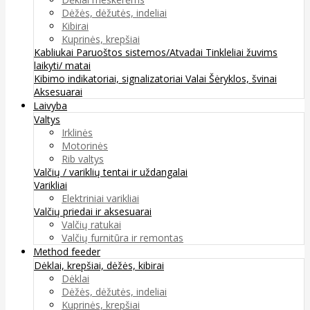
Dėžės, dėžutės, indeliai
Kibirai
Kuprinės, krepšiai
Kabliukai
Paruoštos sistemos/Atvadai
Tinkleliai žuvims
laikyti/ matai
Kibimo indikatoriai, signalizatoriai
Valai
Šėryklos, švinai
Aksesuarai
Laivyba
Valtys
Irklinės
Motorinės
Rib valtys
Valčių / variklių tentai ir uždangalai
Varikliai
Elektriniai varikliai
Valčių priedai ir aksesuarai
Valčių ratukai
Valčių furnitūra ir remontas
Method feeder
Dėklai, krepšiai, dėžės, kibirai
Dėklai
Dėžės, dėžutės, indeliai
Kuprinės, krepšiai