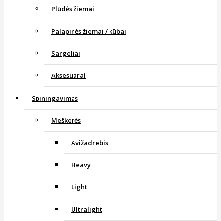
Plūdės žiemai
Palapinės žiemai / kūbai
Sargeliai
Aksesuarai
Spiningavimas
Meškerės
Avižadrebis
Heavy
Light
Ultralight