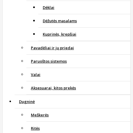
Dėklai
Dėžutės masalams
Kuprinės, krepšiai
Pavadėliai ir jų priedai
Paruoštos sistemos
Valai
Aksesuarai, kitos prekės
Dugninė
Meškerės
Ritės