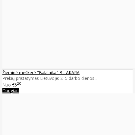
Žieminė meškerė "Balalaika" BL AKARA
Prekių pristatymas Lietuvoje: 2–5 darbo dienos ..
20
Nuo
€6
Daugiau