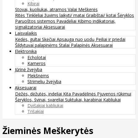
Kibirai
Stovai, kuoliukai, atramos
Valai
Meškerės
Ritės
Tinkleliai žuvims laikyti/ matai
Graibštai/ kotai
Šėryklos
Paruoštos sistemos
Pavadėliai
Kibimo indikatoriai,
signalizatoriai
Aksesuarai
Laisvalaikis
Kėdės, gultai
Skėčiai
Apsauga nuo uodų
Peiliai ir priedai
Šildytuvai palapinėms
Stalai
Palapinės
Aksesuarai
Elektronika
Echolotai
Kameros
Jūrinė žvejyba
Plekšnėms
Strimelių žvejyba
Aksesuarai
Dėžės, dėžutės, indeliai
Kita
Pavadėlinės
Pjuvenos rūkimui
Šėryklos, švinai, svareliai
Suktukai, karabinai
Kabliukai
Dvišakiai kabliukai
Trišakiai
Žieminės Meškerytės