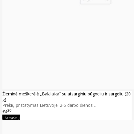
Žieminė meškerėlė „Balalaika“ su atsarginiu būgneliu ir sargeliu (20
g)
Prekių pristatymas Lietuvoje: 2-5 darbo dienos ..
20
€4
Į krepšelį