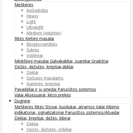
Meškerės
Avižadrebis
Heavy
Light
Ultralight
Medium (vidutinis)
Ritės
Kietieji masalai
Blizgės/vartiklės
Sukrės
Vobleriai
Minkštieji masalai
Galvakabliai, svareliai
Graibštai
Dėžės, dėžutės, krepšiai,dėklai
Dėklai
Dėžutės masalams
Kuprinės, krepšiai
Pavadėliai ir jų priedai
Paruoštos sistemos
Valai
Aksesuarai, kitos prekės
Dugninė
Meškerės
Ritės
Stovai, kuoliukai, atramos
Valai
Kibimo
indikatoriai, signalizatoriai
Paruoštos sistemos/Atvadai
Dėklai, krepšiai, dėžės, kibirai
Dėklai
Dėžės, dėžutės, indeliai