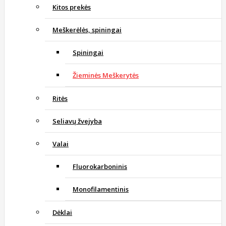
Kitos prekės
Meškerėlės, spiningai
Spiningai
Žieminės Meškerytės
Ritės
Seliavų žvejyba
Valai
Fluorokarboninis
Monofilamentinis
Dėklai