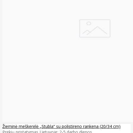
Žieminė meškerėlė „Stubla“ su polistireno rankena (20/34 cm)
Prekių pristatymas Lietuvoje: 2-5 darbo dienos ..