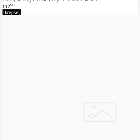
50
€12
Į krepšelį