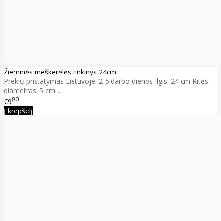
Žieminės meškerėlės rinkinys 24cm
Prekių pristatymas Lietuvoje: 2-5 darbo dienos Ilgis: 24 cm Ritės
diametras: 5 cm ..
80
€9
Į krepšelį