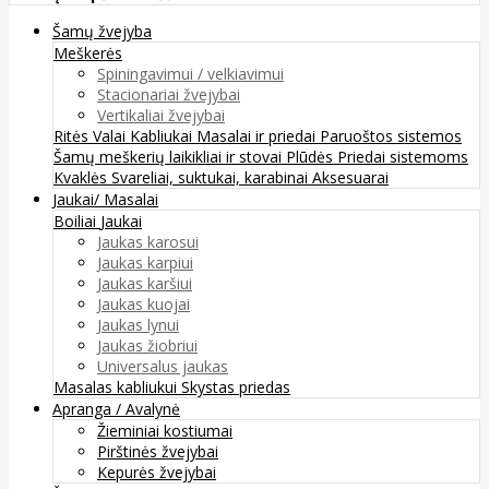
Šamų žvejyba
Meškerės
Spiningavimui / velkiavimui
Stacionariai žvejybai
Vertikaliai žvejybai
Ritės
Valai
Kabliukai
Masalai ir priedai
Paruoštos sistemos
Šamų meškerių laikikliai ir stovai
Plūdės
Priedai sistemoms
Kvaklės
Svareliai, suktukai, karabinai
Aksesuarai
Jaukai/ Masalai
Boiliai
Jaukai
Jaukas karosui
Jaukas karpiui
Jaukas karšiui
Jaukas kuojai
Jaukas lynui
Jaukas žiobriui
Universalus jaukas
Masalas kabliukui
Skystas priedas
Apranga / Avalynė
Žieminiai kostiumai
Pirštinės žvejybai
Kepurės žvejybai