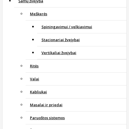
Šamų žvejyba
Meškerės
Spiningavimui / velkiavimui
Stacionariai žvejybai
Vertikaliai žvejybai
Ritės
Valai
Kabliukai
Masalai ir priedai
Paruoštos sistemos