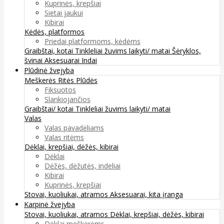
Kuprinės, krepšiai
Sietai jaukui
Kibirai
Kėdės, platformos
Priedai platformoms, kėdėms
Graibštai, kotai
Tinkleliai žuvims laikyti/ matai
Šėryklos,
švinai
Aksesuarai
Indai
Plūdinė žvejyba
Meškerės
Ritės
Plūdės
Fiksuotos
Slankiojančios
Graibštai/ kotai
Tinkleliai žuvims laikyti/ matai
Valas
Valas pavadėliams
Valas ritėms
Dėklai, krepšiai, dėžės, kibirai
Dėklai
Dėžės, dėžutės, indeliai
Kibirai
Kuprinės, krepšiai
Stovai, kuoliukai, atramos
Aksesuarai, kita įranga
Karpinė žvejyba
Stovai, kuoliukai, atramos
Dėklai, krepšiai, dėžės, kibirai
Dėklai meškerėms