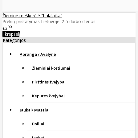
Žieminė meškerėlė "balalaika"
Prekių pristatymas Lietuvoje: 2-5 darbo dienos ..
00
€3
Į krepšelį
Kategorijos
Apranga / Avalynė
Žieminiai kostiumai
Pirštinės žvejybai
Kepurės žvejybai
Jaukai/ Masalai
Boiliai
Jaukai