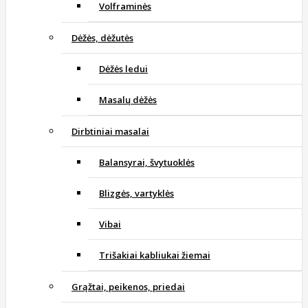
Volframinės
Dėžės, dėžutės
Dėžės ledui
Masalų dėžės
Dirbtiniai masalai
Balansyrai, švytuoklės
Blizgės, vartyklės
Vibai
Trišakiai kabliukai žiemai
Grąžtai, peikenos, priedai