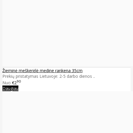
Žieminė meškerėlė medine rankena 35cm
Prekių pristatymas Lietuvoje: 2-5 darbo dienos ..
90
Nuo
€2
Daugiau