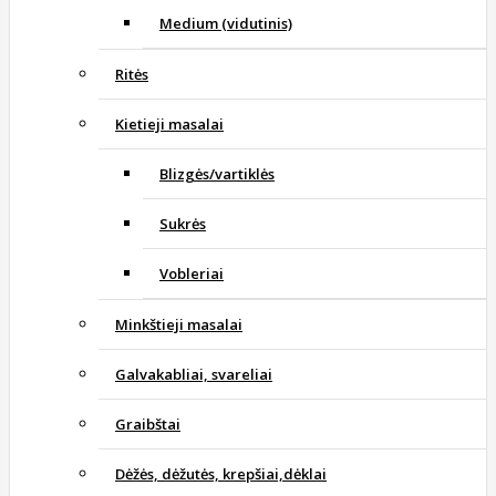
Medium (vidutinis)
Ritės
Kietieji masalai
Blizgės/vartiklės
Sukrės
Vobleriai
Minkštieji masalai
Galvakabliai, svareliai
Graibštai
Dėžės, dėžutės, krepšiai,dėklai