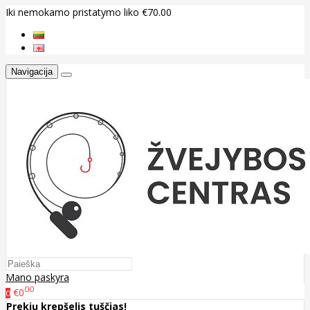
Iki nemokamo pristatymo liko €70.00
Navigacija
Mano paskyra
00
€0
0
Prekių krepšelis tuščias!