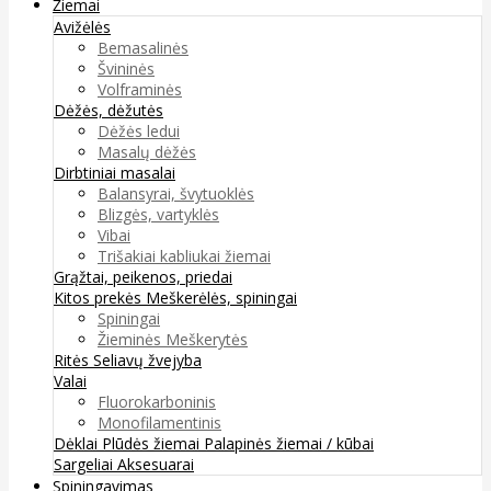
Žiemai
Avižėlės
Bemasalinės
Švininės
Volframinės
Dėžės, dėžutės
Dėžės ledui
Masalų dėžės
Dirbtiniai masalai
Balansyrai, švytuoklės
Blizgės, vartyklės
Vibai
Trišakiai kabliukai žiemai
Grąžtai, peikenos, priedai
Kitos prekės
Meškerėlės, spiningai
Spiningai
Žieminės Meškerytės
Ritės
Seliavų žvejyba
Valai
Fluorokarboninis
Monofilamentinis
Dėklai
Plūdės žiemai
Palapinės žiemai / kūbai
Sargeliai
Aksesuarai
Spiningavimas