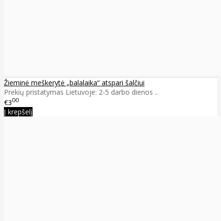
Žieminė meškerytė „balalaika“ atspari šalčiui
Prekių pristatymas Lietuvoje: 2-5 darbo dienos ..
00
€3
Į krepšelį