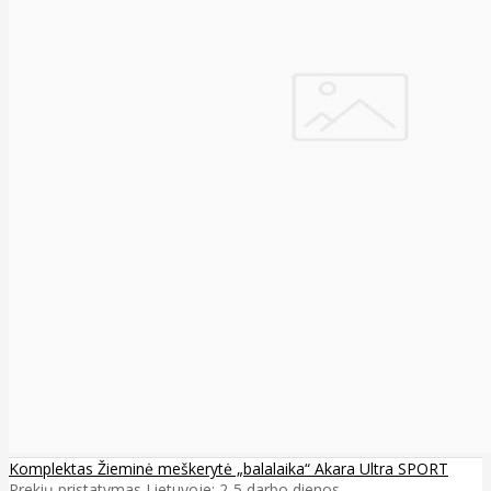
Komplektas Žieminė meškerytė „balalaika“ Akara Ultra SPORT
Prekių pristatymas Lietuvoje: 2-5 darbo dienos ..