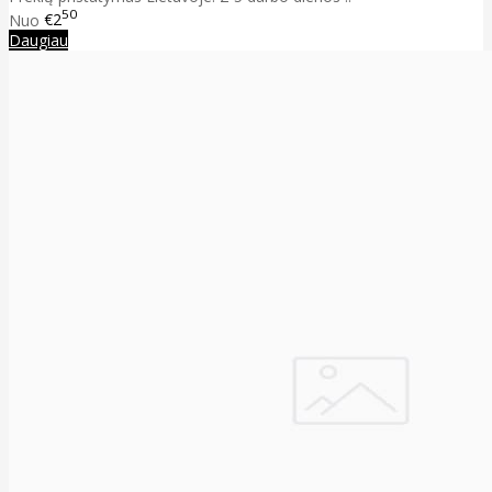
50
Nuo
€2
Daugiau