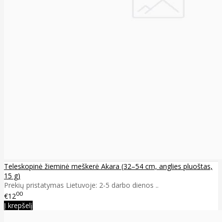
Teleskopinė žieminė meškerė Akara (32–54 cm, anglies pluoštas,
15 g)
Prekių pristatymas Lietuvoje: 2-5 darbo dienos ..
00
€12
Į krepšelį