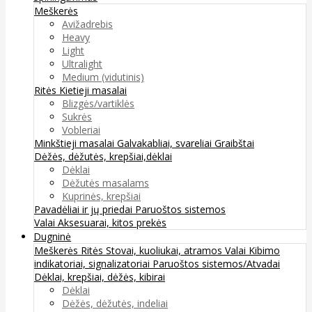
Meškerės
Avižadrebis
Heavy
Light
Ultralight
Medium (vidutinis)
Ritės
Kietieji masalai
Blizgės/vartiklės
Sukrės
Vobleriai
Minkštieji masalai
Galvakabliai, svareliai
Graibštai
Dėžės, dėžutės, krepšiai,dėklai
Dėklai
Dėžutės masalams
Kuprinės, krepšiai
Pavadėliai ir jų priedai
Paruoštos sistemos
Valai
Aksesuarai, kitos prekės
Dugninė
Meškerės
Ritės
Stovai, kuoliukai, atramos
Valai
Kibimo
indikatoriai, signalizatoriai
Paruoštos sistemos/Atvadai
Dėklai, krepšiai, dėžės, kibirai
Dėklai
Dėžės, dėžutės, indeliai