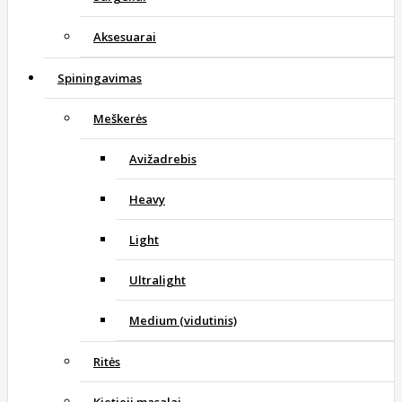
Aksesuarai
Spiningavimas
Meškerės
Avižadrebis
Heavy
Light
Ultralight
Medium (vidutinis)
Ritės