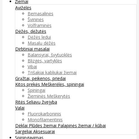
Žiemai
Avižėlės
Bemasalinės
Švininės
Volframinės
Dėžės, dėžutės
Dėžės ledui
Masalų dėžės
Dirbtiniai masalai
Balansyrai, švytuoklės
Blizgės, vartyklės
Vibai
Trišakiai kabliukai žiemai
Grąžtai, peikenos, priedai
Kitos prekės
Meškerėlės, spiningai
Spiningai
Žieminės Meškerytės
Ritės
Seliavų žvejyba
Valai
Fluorokarboninis
Monofilamentinis
Dėklai
Plūdės žiemai
Palapinės žiemai / kūbai
Sargeliai
Aksesuarai
Spiningavimas