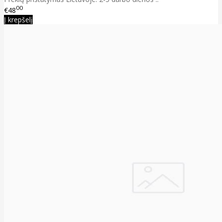
00
€48
Į krepšelį