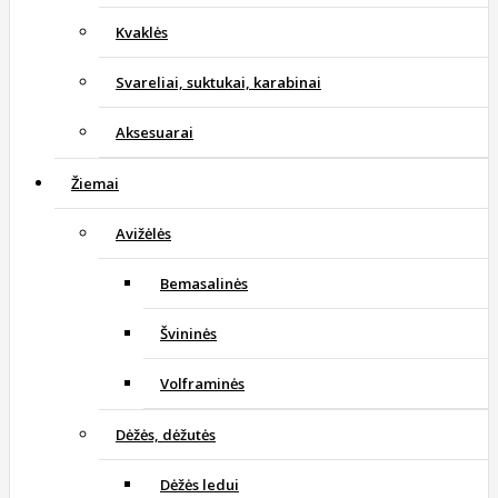
Kvaklės
Svareliai, suktukai, karabinai
Aksesuarai
Žiemai
Avižėlės
Bemasalinės
Švininės
Volframinės
Dėžės, dėžutės
Dėžės ledui