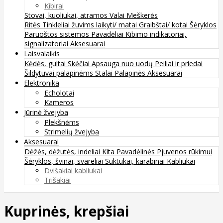
Kibirai
Stovai, kuoliukai, atramos
Valai
Meškerės
Ritės
Tinkleliai žuvims laikyti/ matai
Graibštai/ kotai
Šėryklos
Paruoštos sistemos
Pavadėliai
Kibimo indikatoriai,
signalizatoriai
Aksesuarai
Laisvalaikis
Kėdės, gultai
Skėčiai
Apsauga nuo uodų
Peiliai ir priedai
Šildytuvai palapinėms
Stalai
Palapinės
Aksesuarai
Elektronika
Echolotai
Kameros
Jūrinė žvejyba
Plekšnėms
Strimelių žvejyba
Aksesuarai
Dėžės, dėžutės, indeliai
Kita
Pavadėlinės
Pjuvenos rūkimui
Šėryklos, švinai, svareliai
Suktukai, karabinai
Kabliukai
Dvišakiai kabliukai
Trišakiai
Kuprinės, krepšiai