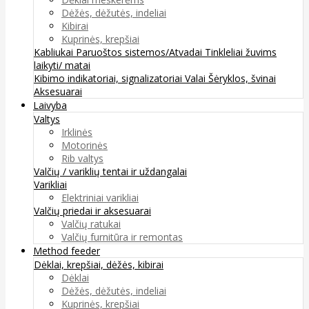
Dėžės, dėžutės, indeliai
Kibirai
Kuprinės, krepšiai
Kabliukai
Paruoštos sistemos/Atvadai
Tinkleliai žuvims
laikyti/ matai
Kibimo indikatoriai, signalizatoriai
Valai
Šėryklos, švinai
Aksesuarai
Laivyba
Valtys
Irklinės
Motorinės
Rib valtys
Valčių / variklių tentai ir uždangalai
Varikliai
Elektriniai varikliai
Valčių priedai ir aksesuarai
Valčių ratukai
Valčių furnitūra ir remontas
Method feeder
Dėklai, krepšiai, dėžės, kibirai
Dėklai
Dėžės, dėžutės, indeliai
Kuprinės, krepšiai