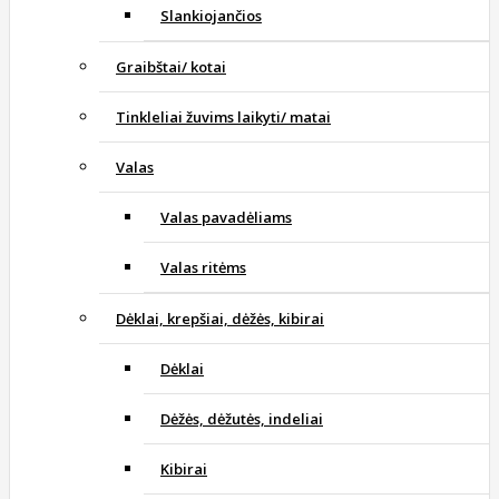
Slankiojančios
Graibštai/ kotai
Tinkleliai žuvims laikyti/ matai
Valas
Valas pavadėliams
Valas ritėms
Dėklai, krepšiai, dėžės, kibirai
Dėklai
Dėžės, dėžutės, indeliai
Kibirai