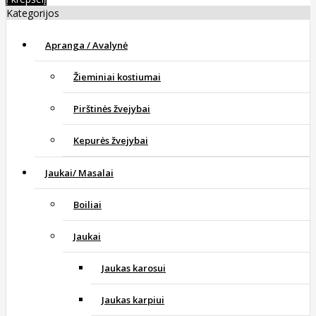
Kategorijos
Apranga / Avalynė
Žieminiai kostiumai
Pirštinės žvejybai
Kepurės žvejybai
Jaukai/ Masalai
Boiliai
Jaukai
Jaukas karosui
Jaukas karpiui