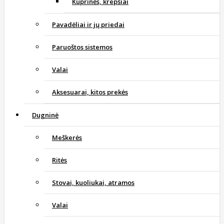
Kuprinės, krepšiai
Pavadėliai ir jų priedai
Paruoštos sistemos
Valai
Aksesuarai, kitos prekės
Dugninė
Meškerės
Ritės
Stovai, kuoliukai, atramos
Valai