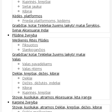
Kuprinės, krepšiai
Sietai jaukui
Kibirai
Kėdės, platformos
Priedai platformoms, kėdėms
Graibštai, kotai
Tinkleliai žuvims laikyti/ matai
Šėryklos,
švinai
Aksesuarai
Indai
Plūdinė žvejyba
Meškerės
Ritės
Plūdės
Fiksuotos
Slankiojančios
Graibštai/ kotai
Tinkleliai žuvims laikyti/ matai
Valas
Valas pavadėliams
Valas ritėms
Dėklai, krepšiai, dėžės, kibirai
Dėklai
Dėžės, dėžutės, indeliai
Kibirai
Kuprinės, krepšiai
Stovai, kuoliukai, atramos
Aksesuarai, kita įranga
Karpinė žvejyba
Stovai, kuoliukai, atramos
Dėklai, krepšiai, dėžės, kibirai
Dėklai meškerėms