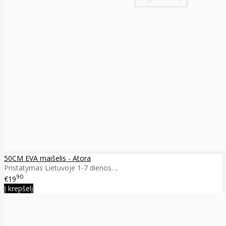
50CM EVA maišelis - Atora
Pristatymas Lietuvoje 1-7 dienos. ..
90
€19
Į krepšelį