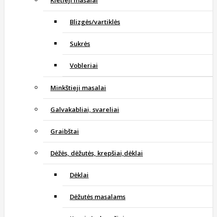
Kietieji masalai
Blizgės/vartiklės
Sukrės
Vobleriai
Minkštieji masalai
Galvakabliai, svareliai
Graibštai
Dėžės, dėžutės, krepšiai,dėklai
Dėklai
Dėžutės masalams