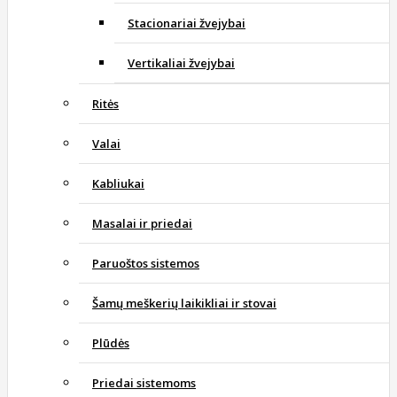
Stacionariai žvejybai
Vertikaliai žvejybai
Ritės
Valai
Kabliukai
Masalai ir priedai
Paruoštos sistemos
Šamų meškerių laikikliai ir stovai
Plūdės
Priedai sistemoms