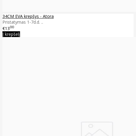
34CM EVA krepšys - Atora
Pristatymas 1-7d.d. ..
00
€13
Į krepšelį