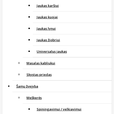
Jaukas karšiui
Jaukas kuojai
Jaukas lynui
Jaukas žiobriui
Universalus jaukas
Masalas kabliukui
Skystas priedas
Šamų žvejyba
Meškerės
Spiningavimui / velkiavimui