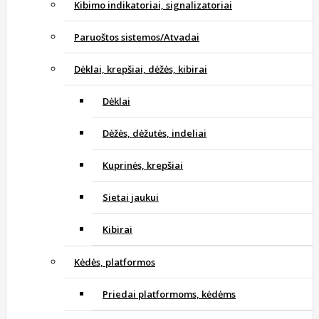
Kibimo indikatoriai, signalizatoriai
Paruoštos sistemos/Atvadai
Dėklai, krepšiai, dėžės, kibirai
Dėklai
Dėžės, dėžutės, indeliai
Kuprinės, krepšiai
Sietai jaukui
Kibirai
Kėdės, platformos
Priedai platformoms, kėdėms