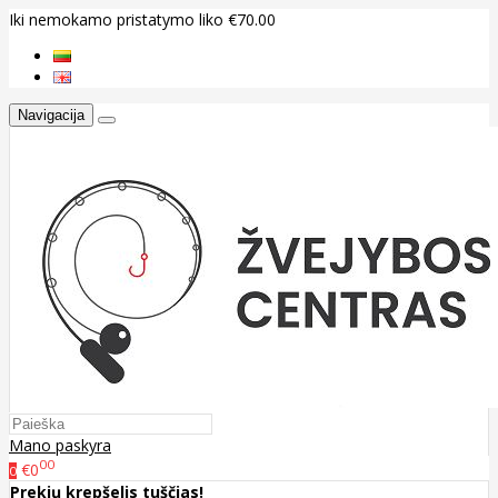
Iki nemokamo pristatymo liko €70.00
Navigacija
Mano paskyra
00
€0
0
Prekių krepšelis tuščias!