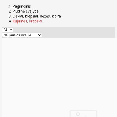
Pagrindinis
Plūdinė žvejyba
Dėklai, krepšiai, dėžės, kibirai
Kuprinės, krepšiai