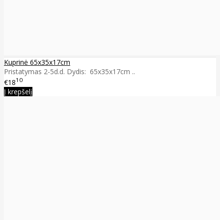
Kuprinė 65x35x17cm
Pristatymas 2-5d.d. Dydis: 65x35x17cm ..
10
€18
Į krepšelį