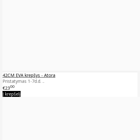
42CM EVA krepšys - Atora
Pristatymas 1-7d.d. ..
00
€23
Į krepšelį