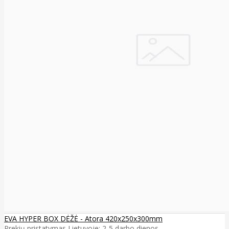
EVA HYPER BOX DĖŽĖ - Atora 420x250x300mm
Prekių pristatymas Lietuvoje: 2-5 darbo dienos ..