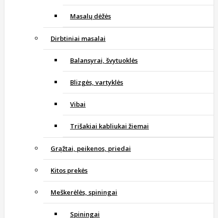
Masalų dėžės
Dirbtiniai masalai
Balansyrai, švytuoklės
Blizgės, vartyklės
Vibai
Trišakiai kabliukai žiemai
Grąžtai, peikenos, priedai
Kitos prekės
Meškerėlės, spiningai
Spiningai