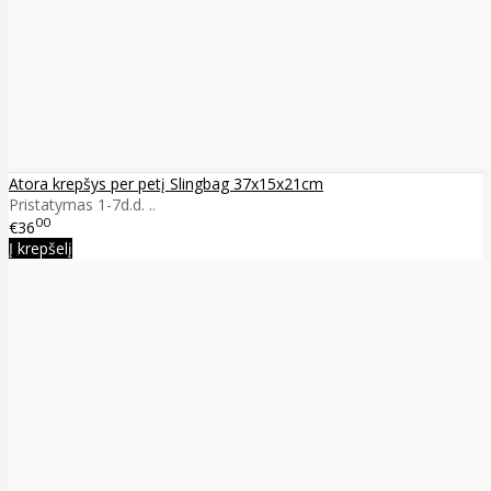
Atora krepšys per petį Slingbag 37x15x21cm
Pristatymas 1-7d.d. ..
00
€36
Į krepšelį