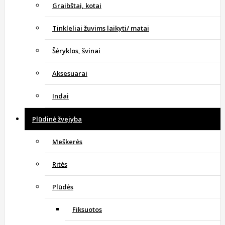
Graibštai, kotai
Tinkleliai žuvims laikyti/ matai
Šėryklos, švinai
Aksesuarai
Indai
Plūdinė žvejyba
Meškerės
Ritės
Plūdės
Fiksuotos