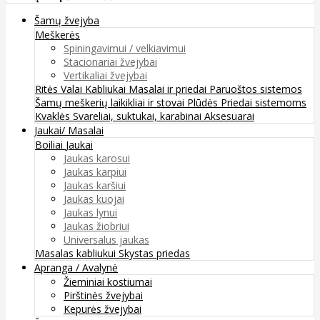
Šamų žvejyba
Meškerės
Spiningavimui / velkiavimui
Stacionariai žvejybai
Vertikaliai žvejybai
Ritės
Valai
Kabliukai
Masalai ir priedai
Paruoštos sistemos
Šamų meškerių laikikliai ir stovai
Plūdės
Priedai sistemoms
Kvaklės
Svareliai, suktukai, karabinai
Aksesuarai
Jaukai/ Masalai
Boiliai
Jaukai
Jaukas karosui
Jaukas karpiui
Jaukas karšiui
Jaukas kuojai
Jaukas lynui
Jaukas žiobriui
Universalus jaukas
Masalas kabliukui
Skystas priedas
Apranga / Avalynė
Žieminiai kostiumai
Pirštinės žvejybai
Kepurės žvejybai