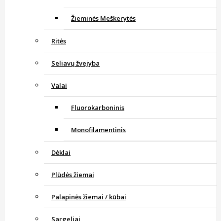
Žieminės Meškerytės
Ritės
Seliavų žvejyba
Valai
Fluorokarboninis
Monofilamentinis
Dėklai
Plūdės žiemai
Palapinės žiemai / kūbai
Sargeliai