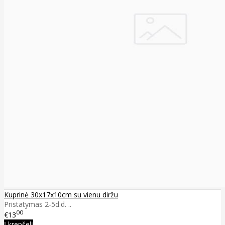
Kuprinė 30x17x10cm su vienu diržu
Pristatymas 2-5d.d. ..
00
€13
Į krepšelį