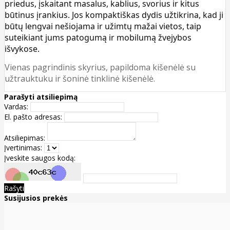
priedus, įskaitant masalus, kablius, svorius ir kitus
būtinus įrankius. Jos kompaktiškas dydis užtikrina, kad ji
būtų lengvai nešiojama ir užimtų mažai vietos, taip
suteikiant jums patogumą ir mobilumą žvejybos
išvykose.
Vienas pagrindinis skyrius, papildoma kišenėlė su
užtrauktuku ir šoninė tinklinė kišenėlė.
Parašyti atsiliepimą
Vardas:
El. pašto adresas:
Atsiliepimas:
Įvertinimas:
Įveskite saugos kodą:
Rašyti
Susijusios prekės