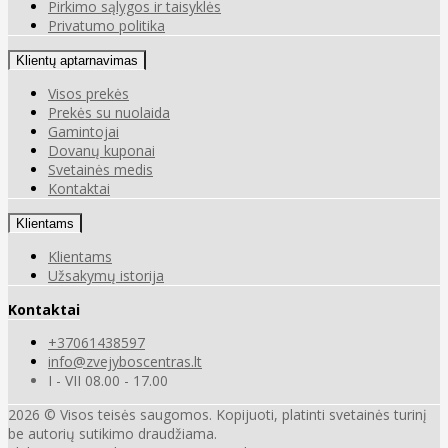
Pirkimo sąlygos ir taisyklės
Privatumo politika
Klientų aptarnavimas
Visos prekės
Prekės su nuolaida
Gamintojai
Dovanų kuponai
Svetainės medis
Kontaktai
Klientams
Klientams
Užsakymų istorija
Kontaktai
+37061438597
info@zvejyboscentras.lt
I - VII 08.00 - 17.00
2026 © Visos teisės saugomos. Kopijuoti, platinti svetainės turinį
be autorių sutikimo draudžiama.