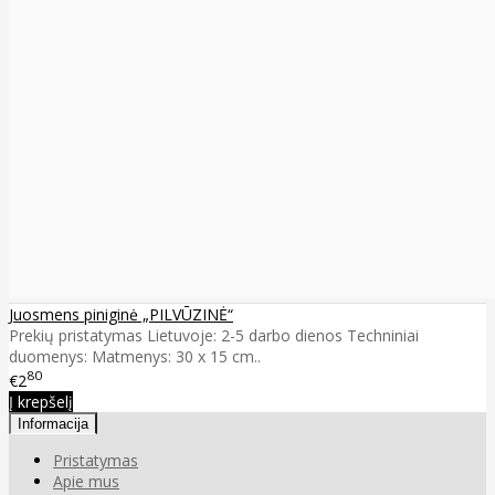
Juosmens piniginė „PILVŪZINĖ“
Prekių pristatymas Lietuvoje: 2-5 darbo dienos Techniniai
duomenys: Matmenys: 30 x 15 cm..
80
€2
Į krepšelį
Informacija
Pristatymas
Apie mus