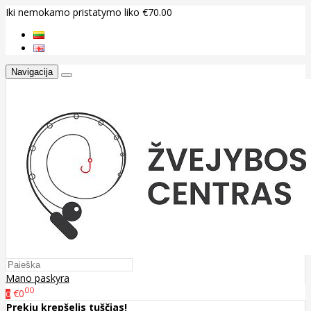
Iki nemokamo pristatymo liko €70.00
Navigacija
Mano paskyra
00
€0
0
Prekių krepšelis tuščias!