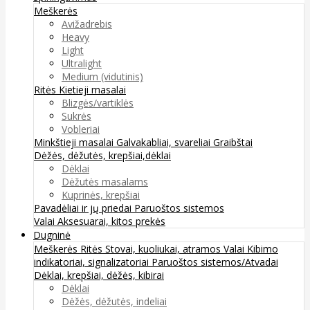
Meškerės
Avižadrebis
Heavy
Light
Ultralight
Medium (vidutinis)
Ritės
Kietieji masalai
Blizgės/vartiklės
Sukrės
Vobleriai
Minkštieji masalai
Galvakabliai, svareliai
Graibštai
Dėžės, dėžutės, krepšiai,dėklai
Dėklai
Dėžutės masalams
Kuprinės, krepšiai
Pavadėliai ir jų priedai
Paruoštos sistemos
Valai
Aksesuarai, kitos prekės
Dugninė
Meškerės
Ritės
Stovai, kuoliukai, atramos
Valai
Kibimo
indikatoriai, signalizatoriai
Paruoštos sistemos/Atvadai
Dėklai, krepšiai, dėžės, kibirai
Dėklai
Dėžės, dėžutės, indeliai