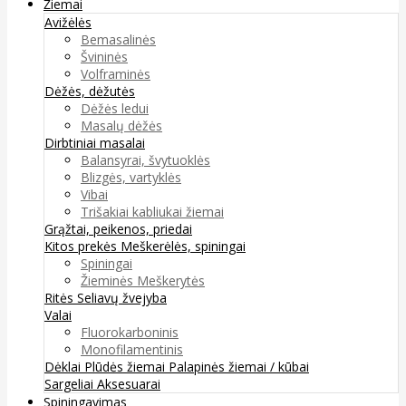
Žiemai
Avižėlės
Bemasalinės
Švininės
Volframinės
Dėžės, dėžutės
Dėžės ledui
Masalų dėžės
Dirbtiniai masalai
Balansyrai, švytuoklės
Blizgės, vartyklės
Vibai
Trišakiai kabliukai žiemai
Grąžtai, peikenos, priedai
Kitos prekės
Meškerėlės, spiningai
Spiningai
Žieminės Meškerytės
Ritės
Seliavų žvejyba
Valai
Fluorokarboninis
Monofilamentinis
Dėklai
Plūdės žiemai
Palapinės žiemai / kūbai
Sargeliai
Aksesuarai
Spiningavimas