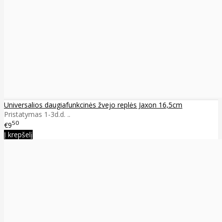
Universalios daugiafunkcinės žvejo replės Jaxon 16,5cm
Pristatymas 1-3d.d. ..
50
€9
Į krepšelį