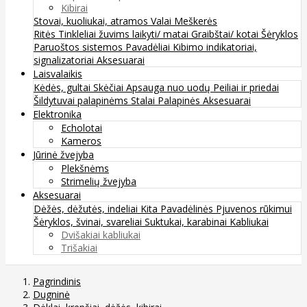
Kibirai
Stovai, kuoliukai, atramos
Valai
Meškerės
Ritės
Tinkleliai žuvims laikyti/ matai
Graibštai/ kotai
Šėryklos
Paruoštos sistemos
Pavadėliai
Kibimo indikatoriai,
signalizatoriai
Aksesuarai
Laisvalaikis
Kėdės, gultai
Skėčiai
Apsauga nuo uodų
Peiliai ir priedai
Šildytuvai palapinėms
Stalai
Palapinės
Aksesuarai
Elektronika
Echolotai
Kameros
Jūrinė žvejyba
Plekšnėms
Strimelių žvejyba
Aksesuarai
Dėžės, dėžutės, indeliai
Kita
Pavadėlinės
Pjuvenos rūkimui
Šėryklos, švinai, svareliai
Suktukai, karabinai
Kabliukai
Dvišakiai kabliukai
Trišakiai
Pagrindinis
Dugninė