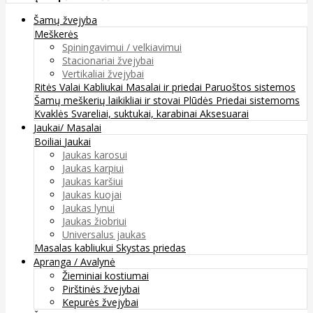
Šamų žvejyba
Meškerės
Spiningavimui / velkiavimui
Stacionariai žvejybai
Vertikaliai žvejybai
Ritės
Valai
Kabliukai
Masalai ir priedai
Paruoštos sistemos
Šamų meškerių laikikliai ir stovai
Plūdės
Priedai sistemoms
Kvaklės
Svareliai, suktukai, karabinai
Aksesuarai
Jaukai/ Masalai
Boiliai
Jaukai
Jaukas karosui
Jaukas karpiui
Jaukas karšiui
Jaukas kuojai
Jaukas lynui
Jaukas žiobriui
Universalus jaukas
Masalas kabliukui
Skystas priedas
Apranga / Avalynė
Žieminiai kostiumai
Pirštinės žvejybai
Kepurės žvejybai