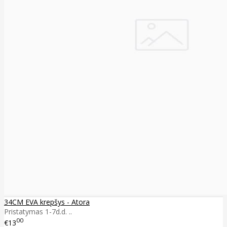
34CM EVA krepšys - Atora
Pristatymas 1-7d.d. ..
00
€13