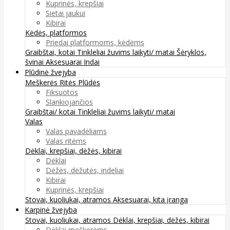
Kuprinės, krepšiai
Sietai jaukui
Kibirai
Kėdės, platformos
Priedai platformoms, kėdėms
Graibštai, kotai
Tinkleliai žuvims laikyti/ matai
Šėryklos,
švinai
Aksesuarai
Indai
Plūdinė žvejyba
Meškerės
Ritės
Plūdės
Fiksuotos
Slankiojančios
Graibštai/ kotai
Tinkleliai žuvims laikyti/ matai
Valas
Valas pavadėliams
Valas ritėms
Dėklai, krepšiai, dėžės, kibirai
Dėklai
Dėžės, dėžutės, indeliai
Kibirai
Kuprinės, krepšiai
Stovai, kuoliukai, atramos
Aksesuarai, kita įranga
Karpinė žvejyba
Stovai, kuoliukai, atramos
Dėklai, krepšiai, dėžės, kibirai
Dėklai meškerėms