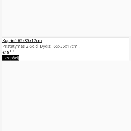
Kuprinė 65x35x17cm
Pristatymas 2-5d.d. Dydis: 65x35x17cm ..
10
€18
Į krepšelį