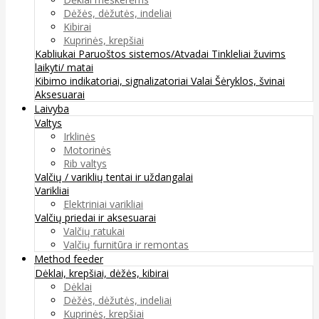
Dėžės, dėžutės, indeliai
Kibirai
Kuprinės, krepšiai
Kabliukai
Paruoštos sistemos/Atvadai
Tinkleliai žuvims
laikyti/ matai
Kibimo indikatoriai, signalizatoriai
Valai
Šėryklos, švinai
Aksesuarai
Laivyba
Valtys
Irklinės
Motorinės
Rib valtys
Valčių / variklių tentai ir uždangalai
Varikliai
Elektriniai varikliai
Valčių priedai ir aksesuarai
Valčių ratukai
Valčių furnitūra ir remontas
Method feeder
Dėklai, krepšiai, dėžės, kibirai
Dėklai
Dėžės, dėžutės, indeliai
Kuprinės, krepšiai