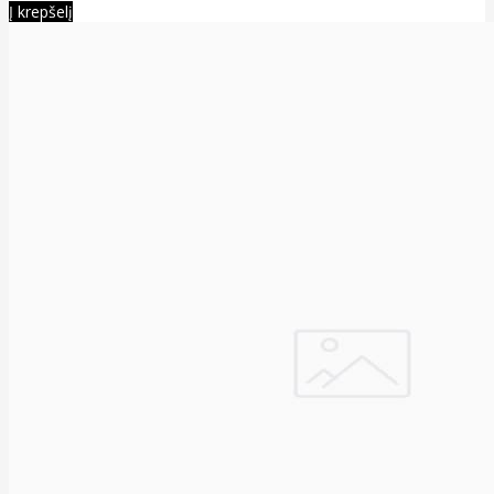
Į krepšelį