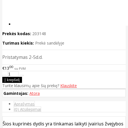
Prekės kodas:
203148
Turimas kiekis:
Prekė sandėlyje
Pristatymas 2-5d.d.
00
€13
su PVM
Turite klausimų apie šią prekę?
Klauskite
Gamintojas:
Atora
Aprašymas
(0) Atsiliepimai
Šios kuprinės dydis yra tinkamas laikyti įvairius žvejybos