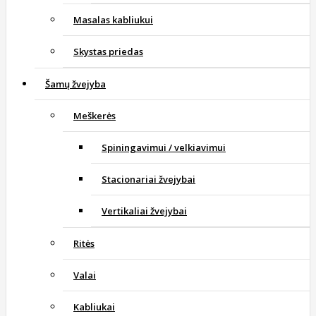
Masalas kabliukui
Skystas priedas
Šamų žvejyba
Meškerės
Spiningavimui / velkiavimui
Stacionariai žvejybai
Vertikaliai žvejybai
Ritės
Valai
Kabliukai