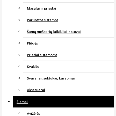
Masalai ir priedai
Paruoštos sistemos
Šamų meškerių laikikliai ir stovai
Plūdės
Priedai sistemoms
Kvaklės
Svareliai, suktukai, karabinai
Aksesuarai
Žiemai
Avižėlės