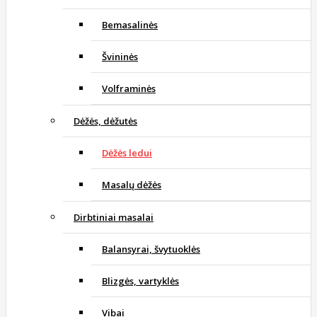
Bemasalinės
Švininės
Volframinės
Dėžės, dėžutės
Dėžės ledui
Masalų dėžės
Dirbtiniai masalai
Balansyrai, švytuoklės
Blizgės, vartyklės
Vibai