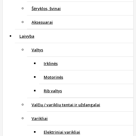
Šėryklos, švinai
Aksesuarai
Laivyba
Valtys
Irklinės
Motorinės
Rib valtys
Valčių / variklių tentai ir uždangalai
Varikliai
Elektriniai varikliai