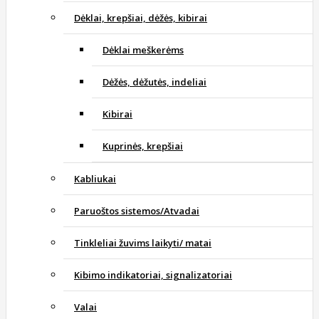
Dėklai, krepšiai, dėžės, kibirai
Dėklai meškerėms
Dėžės, dėžutės, indeliai
Kibirai
Kuprinės, krepšiai
Kabliukai
Paruoštos sistemos/Atvadai
Tinkleliai žuvims laikyti/ matai
Kibimo indikatoriai, signalizatoriai
Valai