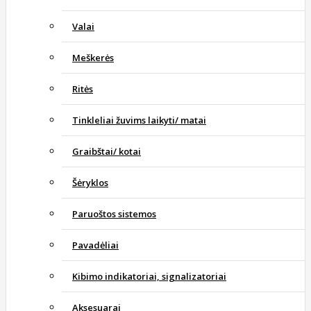
Valai
Meškerės
Ritės
Tinkleliai žuvims laikyti/ matai
Graibštai/ kotai
Šėryklos
Paruoštos sistemos
Pavadėliai
Kibimo indikatoriai, signalizatoriai
Aksesuarai