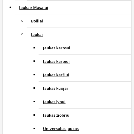
Jaukai/ Masalai
Boiliai
Jaukai
Jaukas karosui
Jaukas karpiui
Jaukas karšiui
Jaukas kuojai
Jaukas lynui
Jaukas žiobriui
Universalus jaukas