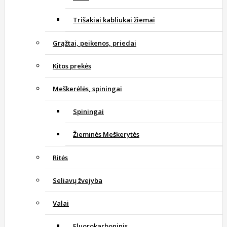
Trišakiai kabliukai žiemai
Grąžtai, peikenos, priedai
Kitos prekės
Meškerėlės, spiningai
Spiningai
Žieminės Meškerytės
Ritės
Seliavų žvejyba
Valai
Fluorokarboninis