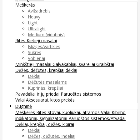
Meškerės
Avižadrebis
Heavy
Light
Ultralight
Medium (vidutinis)
Ritės
Kietieji masalai
Blizgės/vartiklės
Sukrės
Vobleriai
Minkštieji masalai
Galvakabliai, svareliai
Graibštai
Dėžės, dėžutės, krepšiai,dėklai
Dėklai
Dėžutės masalams
Kuprinės, krepšiai
Pavadėliai ir jų priedai
Paruoštos sistemos
Valai
Aksesuarai, kitos prekės
Dugninė
Meškerės
Ritės
Stovai, kuoliukai, atramos
Valai
Kibimo
indikatoriai, signalizatoriai
Paruoštos sistemos/Atvadai
Dėklai, krepšiai, dėžės, kibirai
Dėklai
Dėžės, dėžutės, indeliai