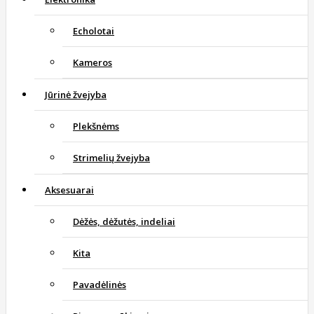
Echolotai
Kameros
Jūrinė žvejyba
Plekšnėms
Strimelių žvejyba
Aksesuarai
Dėžės, dėžutės, indeliai
Kita
Pavadėlinės