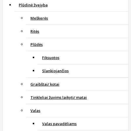
Plūdinė žvejyba
Meškerės
Ritės
Plūdės
Fiksuotos
Slankiojančios
Graibštai/ kotai
Tinkleliai žuvims laikyti/ matai
Valas
Valas pavadėliams