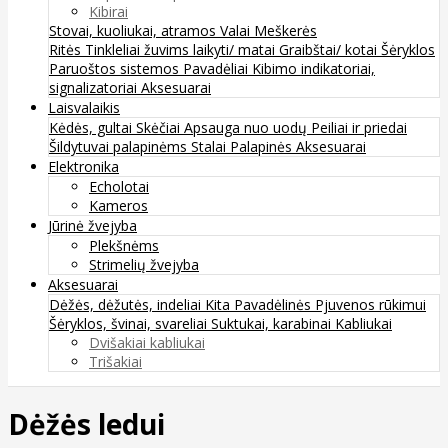
Kibirai
Stovai, kuoliukai, atramos
Valai
Meškerės
Ritės
Tinkleliai žuvims laikyti/ matai
Graibštai/ kotai
Šėryklos
Paruoštos sistemos
Pavadėliai
Kibimo indikatoriai,
signalizatoriai
Aksesuarai
Laisvalaikis
Kėdės, gultai
Skėčiai
Apsauga nuo uodų
Peiliai ir priedai
Šildytuvai palapinėms
Stalai
Palapinės
Aksesuarai
Elektronika
Echolotai
Kameros
Jūrinė žvejyba
Plekšnėms
Strimelių žvejyba
Aksesuarai
Dėžės, dėžutės, indeliai
Kita
Pavadėlinės
Pjuvenos rūkimui
Šėryklos, švinai, svareliai
Suktukai, karabinai
Kabliukai
Dvišakiai kabliukai
Trišakiai
Dėžės ledui