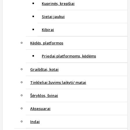
Kuprinės, krepšiai
Sietai jaukui
Kibirai
Kėdės, platformos
Priedai platformoms, kėdėms
Graibštai, kotai
Tinkleliai žuvims laikyti/ matai
Šėryklos, švinai
Aksesuarai
Indai