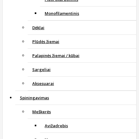
Monofilamentinis
Dėklai
Plūdės žiemai
Palapinės žiemai / kūbai
Sargeliai
Aksesuarai
Spiningavimas
Meškerės
Avižadrebis