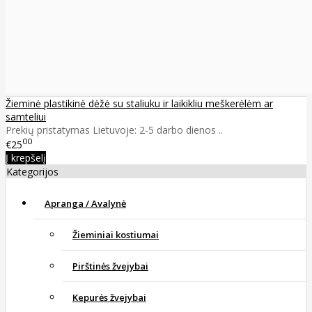
Žieminė plastikinė dėžė su staliuku ir laikikliu meškerėlėm ar
samteliui
Prekių pristatymas Lietuvoje: 2-5 darbo dienos ..
00
€25
Į krepšelį
Kategorijos
Apranga / Avalynė
Žieminiai kostiumai
Pirštinės žvejybai
Kepurės žvejybai