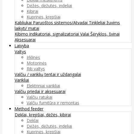
Dėžės, dėžutės, indeliai
Kibirai
Kuprinės, krepšiai
Kabliukai
Paruoštos sistemos/Atvadai
Tinkleliai žuvims
laikyti/ matai
Kibimo indikatoriai, signalizatoriai
Valai
Šėryklos, švinai
Aksesuarai
Laivyba
Valtys
Irklinės
Motorinės
Rib valtys
Valčių / variklių tentai ir uždangalai
Varikliai
Elektriniai varikliai
Valčių priedai ir aksesuarai
Valčių ratukai
Valčių furnitūra ir remontas
Method feeder
Dėklai, krepšiai, dėžės, kibirai
Dėklai
Dėžės, dėžutės, indeliai
Kuprinės, krepšiai