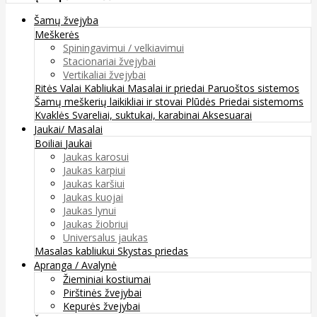
Šamų žvejyba
Meškerės
Spiningavimui / velkiavimui
Stacionariai žvejybai
Vertikaliai žvejybai
Ritės
Valai
Kabliukai
Masalai ir priedai
Paruoštos sistemos
Šamų meškerių laikikliai ir stovai
Plūdės
Priedai sistemoms
Kvaklės
Svareliai, suktukai, karabinai
Aksesuarai
Jaukai/ Masalai
Boiliai
Jaukai
Jaukas karosui
Jaukas karpiui
Jaukas karšiui
Jaukas kuojai
Jaukas lynui
Jaukas žiobriui
Universalus jaukas
Masalas kabliukui
Skystas priedas
Apranga / Avalynė
Žieminiai kostiumai
Pirštinės žvejybai
Kepurės žvejybai