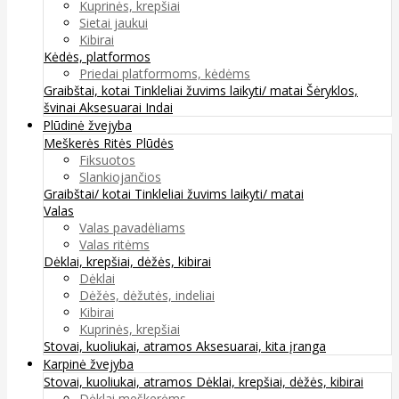
Kuprinės, krepšiai
Sietai jaukui
Kibirai
Kėdės, platformos
Priedai platformoms, kėdėms
Graibštai, kotai
Tinkleliai žuvims laikyti/ matai
Šėryklos,
švinai
Aksesuarai
Indai
Plūdinė žvejyba
Meškerės
Ritės
Plūdės
Fiksuotos
Slankiojančios
Graibštai/ kotai
Tinkleliai žuvims laikyti/ matai
Valas
Valas pavadėliams
Valas ritėms
Dėklai, krepšiai, dėžės, kibirai
Dėklai
Dėžės, dėžutės, indeliai
Kibirai
Kuprinės, krepšiai
Stovai, kuoliukai, atramos
Aksesuarai, kita įranga
Karpinė žvejyba
Stovai, kuoliukai, atramos
Dėklai, krepšiai, dėžės, kibirai
Dėklai meškerėms