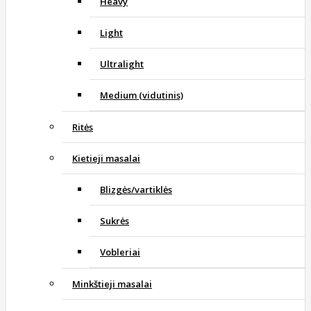
Heavy
Light
Ultralight
Medium (vidutinis)
Ritės
Kietieji masalai
Blizgės/vartiklės
Sukrės
Vobleriai
Minkštieji masalai