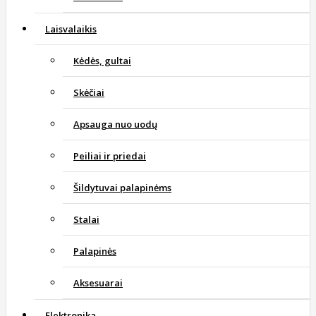
Laisvalaikis
Kėdės, gultai
Skėčiai
Apsauga nuo uodų
Peiliai ir priedai
Šildytuvai palapinėms
Stalai
Palapinės
Aksesuarai
Elektronika