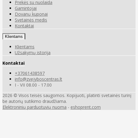
Prekės su nuolaida
Gamintojai
Dovanų kuponai
Svetainės medis
Kontaktai
Klientams
Klientams
Užsakymų istorija
Kontaktai
+37061438597
info@zvejyboscentras.lt
I - VII 08.00 - 17.00
2026 © Visos teisės saugomos. Kopijuoti, platinti svetainės turinį
be autorių sutikimo draudžiama.
Elektroninių parduotuvių nuoma
-
eshoprent.com