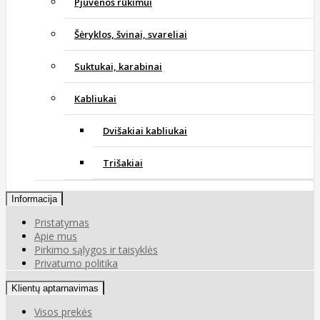
Pjuvenos rūkimui
Šėryklos, švinai, svareliai
Suktukai, karabinai
Kabliukai
Dvišakiai kabliukai
Trišakiai
Informacija
Pristatymas
Apie mus
Pirkimo sąlygos ir taisyklės
Privatumo politika
Klientų aptarnavimas
Visos prekės