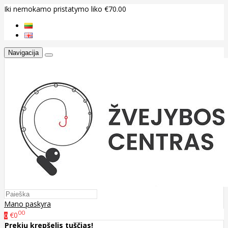
Iki nemokamo pristatymo liko €70.00
Navigacija
Mano paskyra
00
€0
0
Prekių krepšelis tuščias!