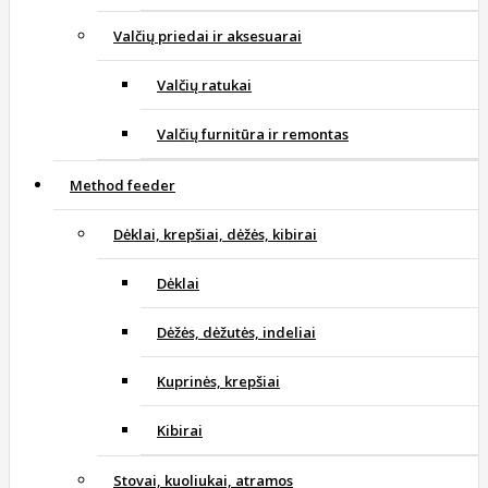
Valčių priedai ir aksesuarai
Valčių ratukai
Valčių furnitūra ir remontas
Method feeder
Dėklai, krepšiai, dėžės, kibirai
Dėklai
Dėžės, dėžutės, indeliai
Kuprinės, krepšiai
Kibirai
Stovai, kuoliukai, atramos