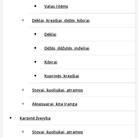
Valas ritėms
Dėklai, krepšiai, dėžės, kibirai
Dėklai
Dėžės, dėžutės, indeliai
Kibirai
Kuprinės, krepšiai
Stovai, kuoliukai, atramos
Aksesuarai, kita įranga
Karpinė žvejyba
Stovai, kuoliukai, atramos