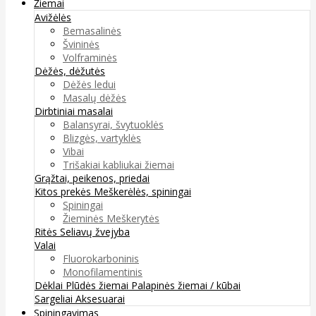
Žiemai
Avižėlės
Bemasalinės
Švininės
Volframinės
Dėžės, dėžutės
Dėžės ledui
Masalų dėžės
Dirbtiniai masalai
Balansyrai, švytuoklės
Blizgės, vartyklės
Vibai
Trišakiai kabliukai žiemai
Grąžtai, peikenos, priedai
Kitos prekės
Meškerėlės, spiningai
Spiningai
Žieminės Meškerytės
Ritės
Seliavų žvejyba
Valai
Fluorokarboninis
Monofilamentinis
Dėklai
Plūdės žiemai
Palapinės žiemai / kūbai
Sargeliai
Aksesuarai
Spiningavimas