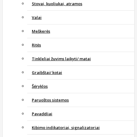
Stovai, kuoliukai, atramos
Valai
Meškerės
Ritės
Tinkleliai žuvims laikyti/ matai
Graibštai/ kotai
Šėryklos
Paruoštos sistemos
Pavadėliai
Kibimo indikatoriai, signalizatoriai