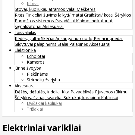
Kibirai
Stovai, kuoliukai, atramos
Valai
Meškerės
Ritės
Tinkleliai žuvims laikyti/ matai
Graibštai/ kotai
Šėryklos
Paruoštos sistemos
Pavadėliai
Kibimo indikatoriai,
signalizatoriai
Aksesuarai
Laisvalaikis
Kėdės, gultai
Skėčiai
Apsauga nuo uodų
Peiliai ir priedai
Šildytuvai palapinėms
Stalai
Palapinės
Aksesuarai
Elektronika
Echolotai
Kameros
Jūrinė žvejyba
Plekšnėms
Strimelių žvejyba
Aksesuarai
Dėžės, dėžutės, indeliai
Kita
Pavadėlinės
Pjuvenos rūkimui
Šėryklos, švinai, svareliai
Suktukai, karabinai
Kabliukai
Dvišakiai kabliukai
Trišakiai
Elektriniai varikliai