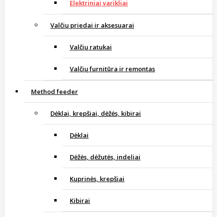
Elektriniai varikliai
Valčių priedai ir aksesuarai
Valčių ratukai
Valčių furnitūra ir remontas
Method feeder
Dėklai, krepšiai, dėžės, kibirai
Dėklai
Dėžės, dėžutės, indeliai
Kuprinės, krepšiai
Kibirai