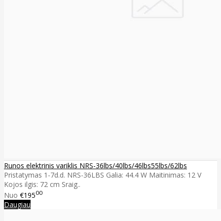
Runos elektrinis variklis NRS-36lbs/40lbs/46lbs55lbs/62lbs
Pristatymas 1-7d.d. NRS-36LBS Galia: 44.4 W Maitinimas: 12 V
Kojos ilgis: 72 cm Sraig..
00
Nuo
€195
Daugiau