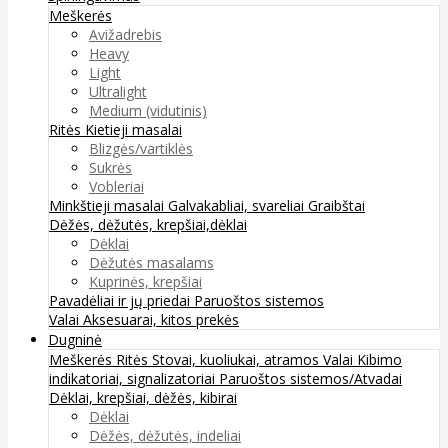
Meškerės
Avižadrebis
Heavy
Light
Ultralight
Medium (vidutinis)
Ritės
Kietieji masalai
Blizgės/vartiklės
Sukrės
Vobleriai
Minkštieji masalai
Galvakabliai, svareliai
Graibštai
Dėžės, dėžutės, krepšiai,dėklai
Dėklai
Dėžutės masalams
Kuprinės, krepšiai
Pavadėliai ir jų priedai
Paruoštos sistemos
Valai
Aksesuarai, kitos prekės
Dugninė
Meškerės
Ritės
Stovai, kuoliukai, atramos
Valai
Kibimo
indikatoriai, signalizatoriai
Paruoštos sistemos/Atvadai
Dėklai, krepšiai, dėžės, kibirai
Dėklai
Dėžės, dėžutės, indeliai