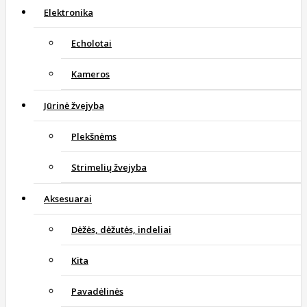
Elektronika
Echolotai
Kameros
Jūrinė žvejyba
Plekšnėms
Strimelių žvejyba
Aksesuarai
Dėžės, dėžutės, indeliai
Kita
Pavadėlinės