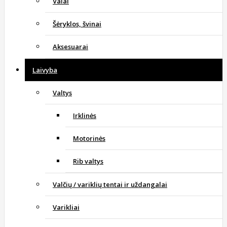
Valai
Šėryklos, švinai
Aksesuarai
Laivyba
Valtys
Irklinės
Motorinės
Rib valtys
Valčių / variklių tentai ir uždangalai
Varikliai