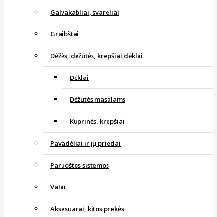
Galvakabliai, svareliai
Graibštai
Dėžės, dėžutės, krepšiai,dėklai
Dėklai
Dėžutės masalams
Kuprinės, krepšiai
Pavadėliai ir jų priedai
Paruoštos sistemos
Valai
Aksesuarai, kitos prekės