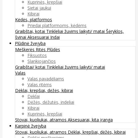
Kuprinės, krepšiai
Sietai jaukui
Kibirai
Kėdės, platformos
Priedai platformoms, kėdėms
Graibštai, kotai
Tinkleliai žuvims laikyti/ matai
Šėryklos,
švinai
Aksesuarai
Indai
Plūdinė žvejyba
Meškerės
Ritės
Plūdės
Fiksuotos
Slankiojančios
Graibštai/ kotai
Tinkleliai žuvims laikyti/ matai
Valas
Valas pavadėliams
Valas ritėms
Dėklai, krepšiai, dėžės, kibirai
Dėklai
Dėžės, dėžutės, indeliai
Kibirai
Kuprinės, krepšiai
Stovai, kuoliukai, atramos
Aksesuarai, kita įranga
Karpinė žvejyba
Stovai, kuoliukai, atramos
Dėklai, krepšiai, dėžės, kibirai
Dėklai meškerėms