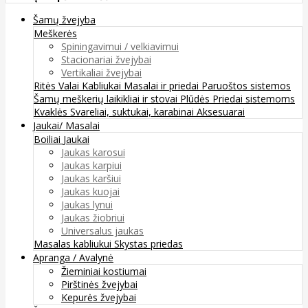
Šamų žvejyba
Meškerės
Spiningavimui / velkiavimui
Stacionariai žvejybai
Vertikaliai žvejybai
Ritės
Valai
Kabliukai
Masalai ir priedai
Paruoštos sistemos
Šamų meškerių laikikliai ir stovai
Plūdės
Priedai sistemoms
Kvaklės
Svareliai, suktukai, karabinai
Aksesuarai
Jaukai/ Masalai
Boiliai
Jaukai
Jaukas karosui
Jaukas karpiui
Jaukas karšiui
Jaukas kuojai
Jaukas lynui
Jaukas žiobriui
Universalus jaukas
Masalas kabliukui
Skystas priedas
Apranga / Avalynė
Žieminiai kostiumai
Pirštinės žvejybai
Kepurės žvejybai