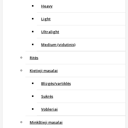
Heavy
Light
Ultralight
Medium (vidutinis)
Ritės
Kietieji masalai
Blizgės/vartiklės
Sukrės
Vobleriai
Minkštieji masalai