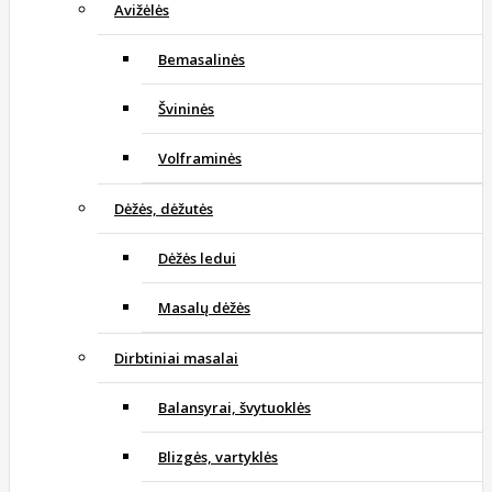
Avižėlės
Bemasalinės
Švininės
Volframinės
Dėžės, dėžutės
Dėžės ledui
Masalų dėžės
Dirbtiniai masalai
Balansyrai, švytuoklės
Blizgės, vartyklės