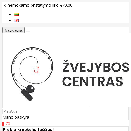
Iki nemokamo pristatymo liko €70.00
Navigacija
Mano paskyra
00
€0
0
Prekių krepšelis tuščias!