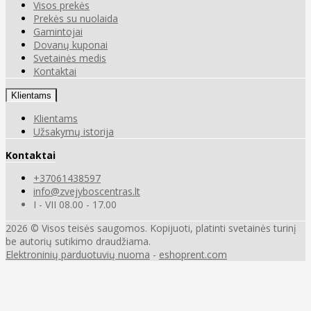
Visos prekės
Prekės su nuolaida
Gamintojai
Dovanų kuponai
Svetainės medis
Kontaktai
Klientams
Klientams
Užsakymų istorija
Kontaktai
+37061438597
info@zvejyboscentras.lt
I - VII 08.00 - 17.00
2026 © Visos teisės saugomos. Kopijuoti, platinti svetainės turinį
be autorių sutikimo draudžiama.
Elektroninių parduotuvių nuoma
-
eshoprent.com