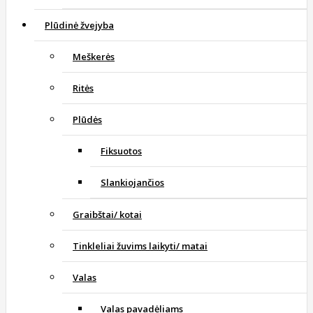
Plūdinė žvejyba
Meškerės
Ritės
Plūdės
Fiksuotos
Slankiojančios
Graibštai/ kotai
Tinkleliai žuvims laikyti/ matai
Valas
Valas pavadėliams