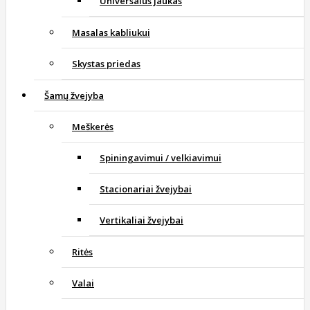
Universalus jaukas
Masalas kabliukui
Skystas priedas
Šamų žvejyba
Meškerės
Spiningavimui / velkiavimui
Stacionariai žvejybai
Vertikaliai žvejybai
Ritės
Valai