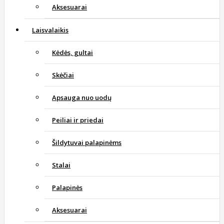
Aksesuarai
Laisvalaikis
Kėdės, gultai
Skėčiai
Apsauga nuo uodų
Peiliai ir priedai
Šildytuvai palapinėms
Stalai
Palapinės
Aksesuarai