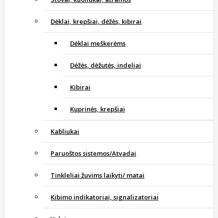
Dėklai, krepšiai, dėžės, kibirai
Dėklai meškerėms
Dėžės, dėžutės, indeliai
Kibirai
Kuprinės, krepšiai
Kabliukai
Paruoštos sistemos/Atvadai
Tinkleliai žuvims laikyti/ matai
Kibimo indikatoriai, signalizatoriai