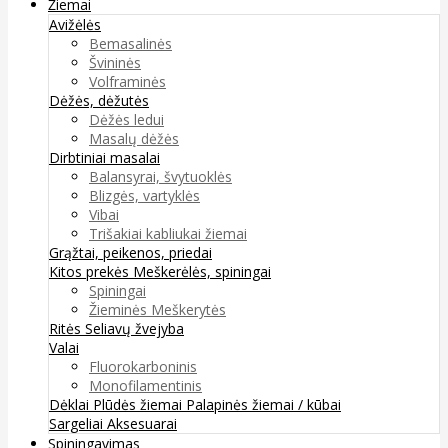
Žiemai
Avižėlės
Bemasalinės
Švininės
Volframinės
Dėžės, dėžutės
Dėžės ledui
Masalų dėžės
Dirbtiniai masalai
Balansyrai, švytuoklės
Blizgės, vartyklės
Vibai
Trišakiai kabliukai žiemai
Grąžtai, peikenos, priedai
Kitos prekės
Meškerėlės, spiningai
Spiningai
Žieminės Meškerytės
Ritės
Seliavų žvejyba
Valai
Fluorokarboninis
Monofilamentinis
Dėklai
Plūdės žiemai
Palapinės žiemai / kūbai
Sargeliai
Aksesuarai
Spiningavimas