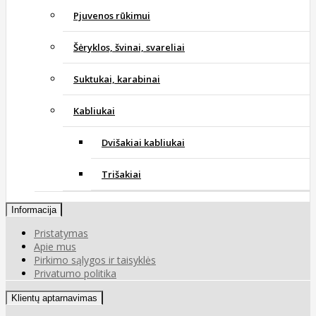
Pjuvenos rūkimui
Šėryklos, švinai, svareliai
Suktukai, karabinai
Kabliukai
Dvišakiai kabliukai
Trišakiai
Informacija
Pristatymas
Apie mus
Pirkimo sąlygos ir taisyklės
Privatumo politika
Klientų aptarnavimas