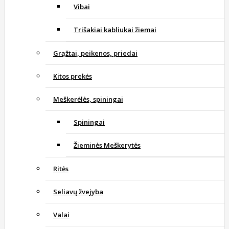
Vibai
Trišakiai kabliukai žiemai
Grąžtai, peikenos, priedai
Kitos prekės
Meškerėlės, spiningai
Spiningai
Žieminės Meškerytės
Ritės
Seliavų žvejyba
Valai