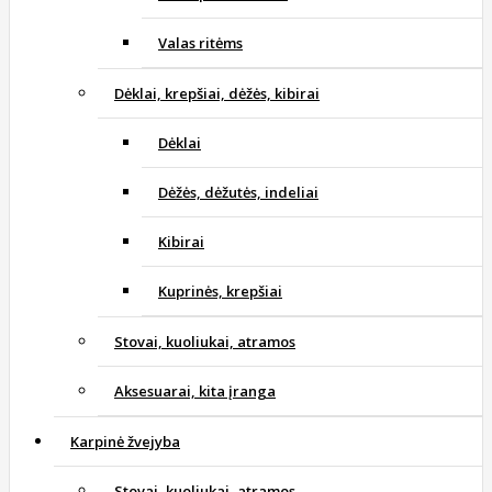
Valas ritėms
Dėklai, krepšiai, dėžės, kibirai
Dėklai
Dėžės, dėžutės, indeliai
Kibirai
Kuprinės, krepšiai
Stovai, kuoliukai, atramos
Aksesuarai, kita įranga
Karpinė žvejyba
Stovai, kuoliukai, atramos