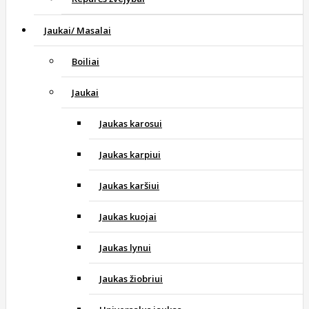
Jaukai/ Masalai
Boiliai
Jaukai
Jaukas karosui
Jaukas karpiui
Jaukas karšiui
Jaukas kuojai
Jaukas lynui
Jaukas žiobriui