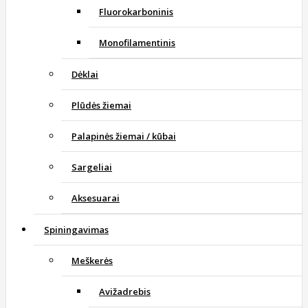
Fluorokarboninis
Monofilamentinis
Dėklai
Plūdės žiemai
Palapinės žiemai / kūbai
Sargeliai
Aksesuarai
Spiningavimas
Meškerės
Avižadrebis