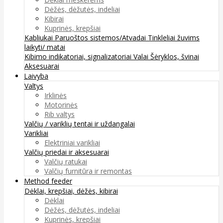
Dėžės, dėžutės, indeliai
Kibirai
Kuprinės, krepšiai
Kabliukai
Paruoštos sistemos/Atvadai
Tinkleliai žuvims
laikyti/ matai
Kibimo indikatoriai, signalizatoriai
Valai
Šėryklos, švinai
Aksesuarai
Laivyba
Valtys
Irklinės
Motorinės
Rib valtys
Valčių / variklių tentai ir uždangalai
Varikliai
Elektriniai varikliai
Valčių priedai ir aksesuarai
Valčių ratukai
Valčių furnitūra ir remontas
Method feeder
Dėklai, krepšiai, dėžės, kibirai
Dėklai
Dėžės, dėžutės, indeliai
Kuprinės, krepšiai