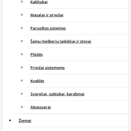
Kabliukai
Masalai ir priedai
Paruoštos sistemos
Šamų meškerių laikikliai ir stovai
Plūdės
Priedai sistemoms
Kvaklės
Svareliai, suktukai, karabinai
Aksesuarai
Žiemai