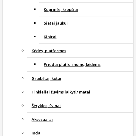
Kuprinės, krepšiai
Sietai jaukui
Kibirai
Kėdės, platformos
Priedai platformoms, kėdėms
Graibštai, kotai
Tinkleliai žuvims laikyti/ matai
Šėryklos, švinai
Aksesuarai
Indai