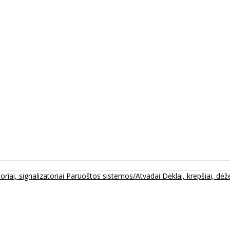
oriai, signalizatoriai
Paruoštos sistemos/Atvadai
Dėklai, krepšiai, dėžė