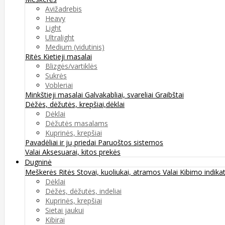
Avižadrebis
Heavy
Light
Ultralight
Medium (vidutinis)
Ritės
Kietieji masalai
Blizgės/vartiklės
Sukrės
Vobleriai
Minkštieji masalai
Galvakabliai, svareliai
Graibštai
Dėžės, dėžutės, krepšiai,dėklai
Dėklai
Dėžutės masalams
Kuprinės, krepšiai
Pavadėliai ir jų priedai
Paruoštos sistemos
Valai
Aksesuarai, kitos prekės
Dugninė
Meškerės
Ritės
Stovai, kuoliukai, atramos
Valai
Kibimo indikat
Dėklai
Dėžės, dėžutės, indeliai
Kuprinės, krepšiai
Sietai jaukui
Kibirai