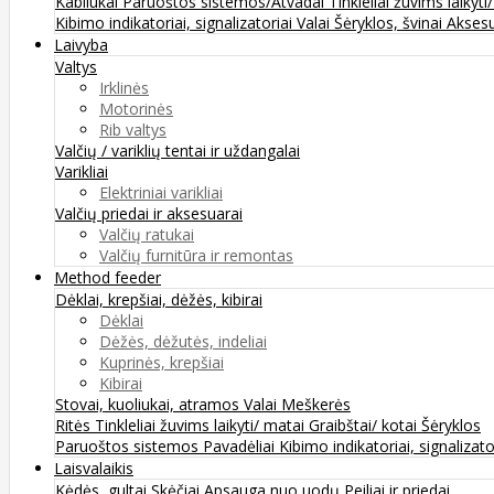
Kabliukai
Paruoštos sistemos/Atvadai
Tinkleliai žuvims laikyti
Kibimo indikatoriai, signalizatoriai
Valai
Šėryklos, švinai
Aksesu
Laivyba
Valtys
Irklinės
Motorinės
Rib valtys
Valčių / variklių tentai ir uždangalai
Varikliai
Elektriniai varikliai
Valčių priedai ir aksesuarai
Valčių ratukai
Valčių furnitūra ir remontas
Method feeder
Dėklai, krepšiai, dėžės, kibirai
Dėklai
Dėžės, dėžutės, indeliai
Kuprinės, krepšiai
Kibirai
Stovai, kuoliukai, atramos
Valai
Meškerės
Ritės
Tinkleliai žuvims laikyti/ matai
Graibštai/ kotai
Šėryklos
Paruoštos sistemos
Pavadėliai
Kibimo indikatoriai, signalizato
Laisvalaikis
Kėdės, gultai
Skėčiai
Apsauga nuo uodų
Peiliai ir priedai