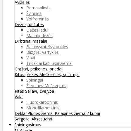
Avižėlės
Bemasalinės
Švininės
Volframinės
Dėžės, dėžutės
Dėžės ledui
Masalų dėžės
Dirbtiniai masalai
Balansyrai, švytuoklės
Blizgės, vartyklės
Vibai
Trišakiai kabliukai žiemai
Grąžtai, peikenos, priedai
Kitos prekės
Meškerėlės, spiningai
Spiningai
Žieminės Meškerytės
Ritės
Seliavų žvejyba
Valai
Fluorokarboninis
Monofilamentinis
Dėklai
Plūdės žiemai
Palapinės žiemai / kūbai
Sargeliai
Aksesuarai
Spiningavimas
Meškerės