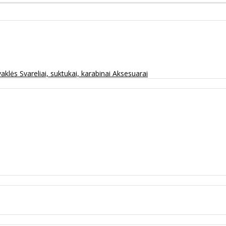
vaklės
Svareliai, suktukai, karabinai
Aksesuarai