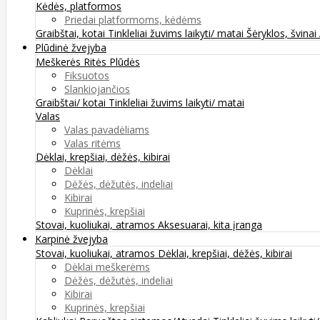
Kėdės, platformos
Priedai platformoms, kėdėms
Graibštai, kotai
Tinkleliai žuvims laikyti/ matai
Šėryklos, švinai
Plūdinė žvejyba
Meškerės
Ritės
Plūdės
Fiksuotos
Slankiojančios
Graibštai/ kotai
Tinkleliai žuvims laikyti/ matai
Valas
Valas pavadėliams
Valas ritėms
Dėklai, krepšiai, dėžės, kibirai
Dėklai
Dėžės, dėžutės, indeliai
Kibirai
Kuprinės, krepšiai
Stovai, kuoliukai, atramos
Aksesuarai, kita įranga
Karpinė žvejyba
Stovai, kuoliukai, atramos
Dėklai, krepšiai, dėžės, kibirai
Dėklai meškerėms
Dėžės, dėžutės, indeliai
Kibirai
Kuprinės, krepšiai