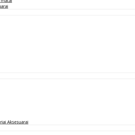
/ matai
arai
riai
Aksesuarai