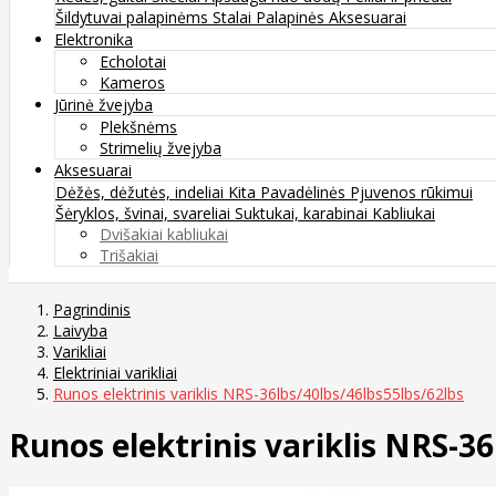
Šildytuvai palapinėms
Stalai
Palapinės
Aksesuarai
Elektronika
Echolotai
Kameros
Jūrinė žvejyba
Plekšnėms
Strimelių žvejyba
Aksesuarai
Dėžės, dėžutės, indeliai
Kita
Pavadėlinės
Pjuvenos rūkimui
Šėryklos, švinai, svareliai
Suktukai, karabinai
Kabliukai
Dvišakiai kabliukai
Trišakiai
Pagrindinis
Laivyba
Varikliai
Elektriniai varikliai
Runos elektrinis variklis NRS-36lbs/40lbs/46lbs55lbs/62lbs
Runos elektrinis variklis NRS-3