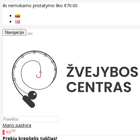
Iki nemokamo pristatymo liko €70.00
Navigacija
Mano paskyra
00
€0
0
Prekių krepšelis tuščias!