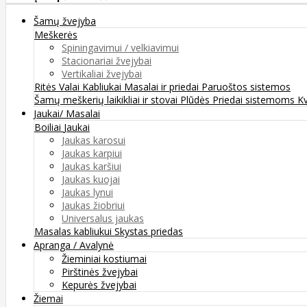
Šamų žvejyba
Meškerės
Spiningavimui / velkiavimui
Stacionariai žvejybai
Vertikaliai žvejybai
Ritės
Valai
Kabliukai
Masalai ir priedai
Paruoštos sistemos
Šamų meškerių laikikliai ir stovai
Plūdės
Priedai sistemoms
K
Jaukai/ Masalai
Boiliai
Jaukai
Jaukas karosui
Jaukas karpiui
Jaukas karšiui
Jaukas kuojai
Jaukas lynui
Jaukas žiobriui
Universalus jaukas
Masalas kabliukui
Skystas priedas
Apranga / Avalynė
Žieminiai kostiumai
Pirštinės žvejybai
Kepurės žvejybai
Žiemai